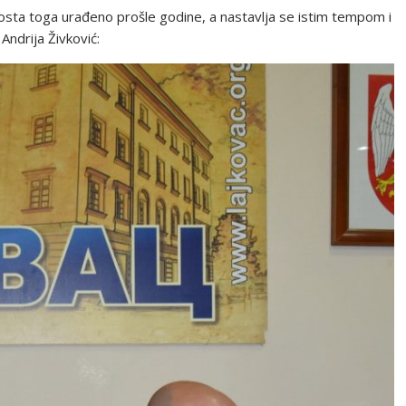
osta toga urađeno prošle godine, a nastavlja se istim tempom i
Andrija Živković: