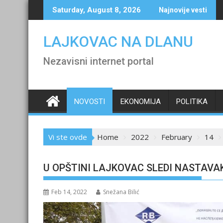
Skip
Saturday, August 8, 2026
Najnovije vesti
to
content
LAJKOVAC NA DLANU
Nezavisni internet portal
NOVOSTI
EKONOMIJA
POLITIKA
Vi ste ovde
Home
2022
February
14
U OPŠTINI LAJKOVAC SLEDI NASTAVAK
Feb 14, 2022
Snežana Bilić