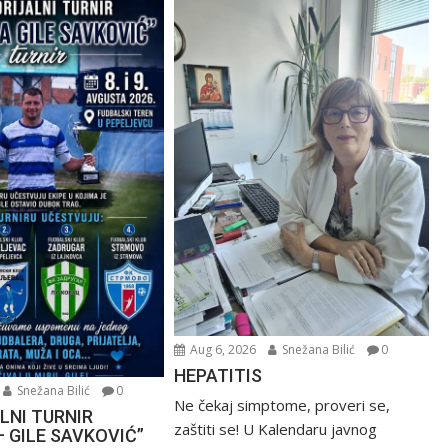
Aug 6, 2026
Snežana Bilić
0
HEPATITIS
Snežana Bilić
0
Ne čekaj simptome, proveri se,
LNI TURNIR
zaštiti se! U Kalendaru javnog
– GILE SAVKOVIĆ”