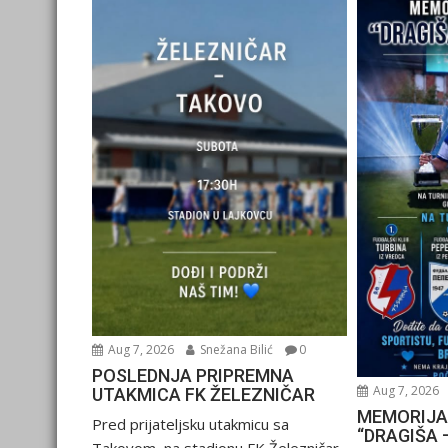
Aug 7, 2026
Snežana Bilić
0
POSLEDNJA PRIPREMNA
Aug 7, 2026
UTAKMICA FK ŽELEZNIČAR
MEMORIJA
Pred prijateljsku utakmicu sa
“DRAGIŠA 
Takovom, na stadionu FK Železničar