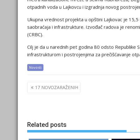
otpadnih voda u Lajkovcu i izgradnja novog postroje
Ukupna vrednost projekta u opštini Lajkovac je 15,5 m
saobraćaja i infrastrukture. Izvođač radova je reno
(CRBC).
Cilj je da u narednih pet godina 80 odsto Republike 
infrastrukturom i postrojenjima za prečišćavanje otp
Novosti
Post
17 NOVOZARAŽENIH
navigation
Related posts