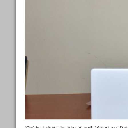
“Opština Lajkovac je jedna od prvih 16 opština u Srbiji