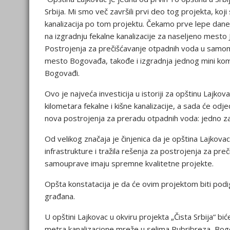
Srbija. Mi smo več završili prvi deo tog projekta, k
kanalizacija po tom projektu. Čekamo prve lepe dane 
na izgradnju fekalne kanalizacije za naseljeno mesto 
Postrojenja za prečišćavanje otpadnih voda u samom L
mesto Bogovađa, takođe i izgradnja jednog mini kom
Bogovađi.
Ovo je najveća investicija u istoriji za opštinu Lajko
kilometara fekalne i kišne kanalizacije, a sada će od
nova postrojenja za preradu otpadnih voda: jedno z
Od velikog značaja je činjenica da je opština Lajkov
infrastrukture i tražila rešenja za postrojenja za pre
samouprave imaju spremne kvalitetne projekte.
Opšta konstatacija je da će ovim projektom biti podign
građana.
U opštini Lajkovac u okviru projekta „Čista Srbija“ b
metra kanalizacione mreže u selima Rubribreza, Bog