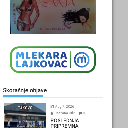
Skorašnje objave
Aug 7, 2026
Snežana Bilić
0
POSLEDNJA
PRIPREMNA