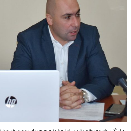
, koja je potpisala ugovor i otpočela realizaciju projekta “Čista