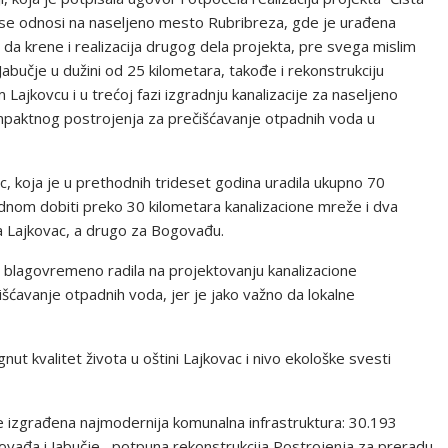
oji se odnosi na naseljeno mesto Rubribreza, gde je urađena
da krene i realizacija drugog dela projekta, pre svega mislim
Jabučje u dužini od 25 kilometara, takođe i rekonstrukciju
ajkovcu i u trećoj fazi izgradnju kanalizacije za naseljeno
paktnog postrojenja za prečišćavanje otpadnih voda u
vac, koja je u prethodnih trideset godina uradila ukupno 70
jednom dobiti preko 30 kilometara kanalizacione mreže i dva
a Lajkovac, a drugo za Bogovađu.
ac blagovremeno radila na projektovanju kanalizacione
čišćavanje otpadnih voda, jer je jako važno da lokalne
ut kvalitet života u oštini Lajkovac i nivo ekološke svesti
iće izgrađena najmodernija komunalna infrastruktura: 30.193
ovađa i Jabučje, potpuna rekonstrukcija Postrojenja za preradu