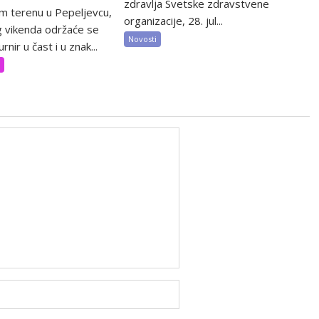
zdravlja Svetske zdravstvene
m terenu u Pepeljevcu,
organizacije, 28. jul...
 vikenda održaće se
Novosti
rnir u čast i u znak...
t