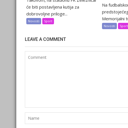
Na fudbalsko
će biti postavljena kutija za
predstojećeg
dobrovoljne priloge...
Memorijalni tu
Novosti
Sport
Novosti
Spor
LEAVE A COMMENT