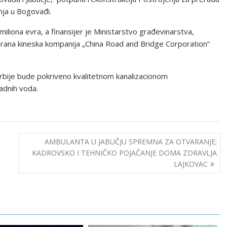
nja u Bogovađi.
iliona evra, a finansijer je Ministarstvo građevinarstva,
mirana kineska kompanija „China Road and Bridge Corporation“
Srbije bude pokriveno kvalitetnom kanalizacionom
adnih voda.
AMBULANTA U JABUČJU SPREMNA ZA OTVARANJE;
KADROVSKO I TEHNIČKO POJAČANJE DOMA ZDRAVLJA
LAJKOVAC