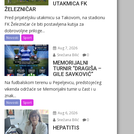
UTAKMICA FK
ŽELEZNIČAR
Pred prijateljsku utakmicu sa Takovom, na stadionu
FK Železničar će biti postavljena kutija za
dobrovoljne priloge...
Novosti
Sport
Aug 7, 2026
Snežana Bilić
0
MEMORIJALNI
TURNIR “DRAGIŠA –
GILE SAVKOVIĆ”
Na fudbalskom terenu u Pepeljevcu, predstojećeg
vikenda održaće se Memorijalni turnir u čast i u
znak...
Novosti
Sport
Aug 6, 2026
Snežana Bilić
0
HEPATITIS