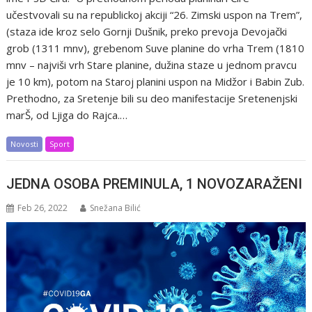
učestvovali su na republickoj akciji “26. Zimski uspon na Trem”,
(staza ide kroz selo Gornji Dušnik, preko prevoja Devojački
grob (1311 mnv), grebenom Suve planine do vrha Trem (1810
mnv – najviši vrh Stare planine, dužina staze u jednom pravcu
je 10 km), potom na Staroj planini uspon na Midžor i Babin Zub.
Prethodno, za Sretenje bili su deo manifestacije Sretenenjski
marŠ, od Ljiga do Rajca.…
Novosti
Sport
JEDNA OSOBA PREMINULA, 1 NOVOZARAŽENI
Feb 26, 2022
Snežana Bilić