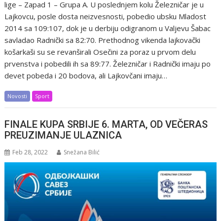
lige – Zapad 1 – Grupa A. U poslednjem kolu Železničar je u
Lajkovcu, posle dosta neizvesnosti, pobedio ubsku Mladost
2014 sa 109:107, dok je u derbiju odigranom u Valjevu Šabac
savladao Radnički sa 82:70. Prethodnog vikenda lajkovački
košarkaši su se revanširali Osečini za poraz u prvom delu
prvenstva i pobedili ih sa 89:77. Železničar i Radnički imaju po
devet pobeda i 20 bodova, ali Lajkovčani imaju…
Novosti
Sport
FINALE KUPA SRBIJE 6. MARTA, OD VEČERAS
PREUZIMANJE ULAZNICA
Feb 28, 2022
Snežana Bilić