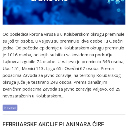
Od posledica korona virusa u u Kolubarskom okrugu preminule
su još tri osobe, u Valjevu su preminule dve osobe i u Osečini
jedna. Od početka epidemije u Kolubarskom okrugu preminulo
je 1016 osoba, od kojih su bitku sa kovidom na području
Lajkovca izgubile 74 osobe. U Valjevu je preminulo 546 osoba,
Ubu 151, Mionici 113, Ljigu 65 i Osečini 67 osoba. Prema
podacima Zavoda za javno zdravlje, na teritoriji Kolubarskog
okruga juče je testirano 248 osoba. Prema današnjim
zvaničnim podacima Zavoda za javno zdravlje Valjevo, od 29
novozaraženih u Kolubarskom…
Novosti
FEBRUARSKE AKCIJE PLANINARA ĆIRE