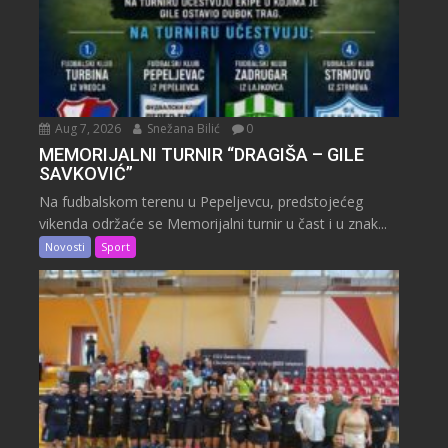
Aug 7, 2026
Snežana Bilić
0
MEMORIJALNI TURNIR “DRAGIŠA – GILE
SAVKOVIĆ”
Na fudbalskom terenu u Pepeljevcu, predstojećeg
vikenda održaće se Memorijalni turnir u čast i u znak...
Novosti
Sport