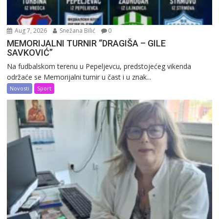
Aug 7, 2026
Snežana Bilić
0
MEMORIJALNI TURNIR “DRAGIŠA – GILE
SAVKOVIĆ”
Na fudbalskom terenu u Pepeljevcu, predstojećeg vikenda
održaće se Memorijalni turnir u čast i u znak...
Novosti
Sport