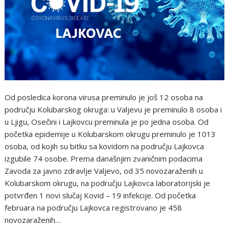
Od posledica korona virusa preminulo je još 12 osoba na
području Kolubarskog okruga: u Valjevu je preminulo 8 osoba i
u Ljigu, Osečini i Lajkovcu preminula je po jedna osoba. Od
početka epidemije u Kolubarskom okrugu preminulo je 1013
osoba, od kojih su bitku sa kovidom na području Lajkovca
izgubile 74 osobe. Prema današnjim zvaničnim podacima
Zavoda za javno zdravlje Valjevo, od 35 novozaraženih u
Kolubarskom okrugu, na području Lajkovca laboratorijski je
potvrđen 1 novi slučaj Kovid – 19 infekcije. Od početka
februara na području Lajkovca registrovano je 458
novozaraženih…