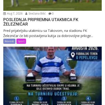
Aug 7, 2026
Snežana Bilić
0
POSLEDNJA PRIPREMNA UTAKMICA FK
ŽELEZNIČAR
Pred prijateljsku utakmicu sa Takovom, na stadionu FK
Železničar će biti postavljena kutija za dobrovoljne priloge...
Novosti
Sport