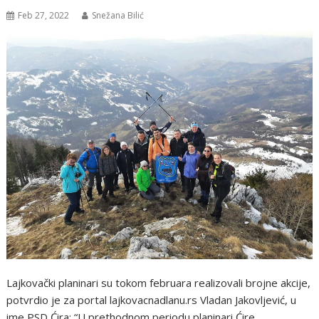
Feb 27, 2022
Snežana Bilić
Lajkovački planinari su tokom februara realizovali brojne akcije,
potvrdio je za portal lajkovacnadlanu.rs Vladan Jakovljević, u
ime PSD Ćira: “U prethodnom periodu planinari Ćire