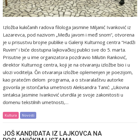
Izložba kukičanih radova filologa Jasmine Miljanić Ivanković iz
Lazarevca, pod nazivom „Među javom i međ snom“, otvorena
je u prisustvu brojne publike u Galeriji Kulturnog centra “Hadži
Ruvim“ i biće dostupna lajkovačkoj publici sve do 5. marta.
Prisutne je u ime organizatora pozdravio Milutin Ranković,
direktor Kulturnog centra, koji je na otvaranju izložbe bio i u
ulozi voditelja. Čin otvaranja izložbe oplemenjen je poezijom,
kao pratećim delom programa, a o stvaralaštvu autorke
govorila je istoričarka umetnosti Aleksandra Tanić: „Likovna
sintaksa Jasmine Ivanković utvrdila je svoje zakonitosti u
domenu tekstilnih umetnosti,…
Kultura
Novosti
JOŠ KANDIDATA IZ LAJKOVCA NA