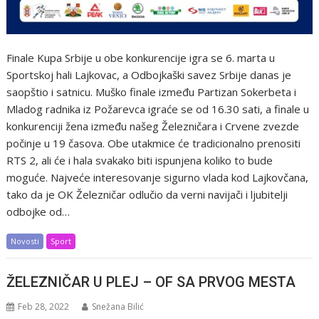
Finale Kupa Srbije u obe konkurencije igra se 6. marta u
Sportskoj hali Lajkovac, a Odbojkaški savez Srbije danas je
saopštio i satnicu. Muško finale između Partizan Sokerbeta i
Mladog radnika iz Požarevca igraće se od 16.30 sati, a finale u
konkurenciji žena između našeg Železničara i Crvene zvezde
počinje u 19 časova. Obe utakmice će tradicionalno prenositi
RTS 2, ali će i hala svakako biti ispunjena koliko to bude
moguće. Najveće interesovanje sigurno vlada kod Lajkovčana,
tako da je OK Železničar odlučio da verni navijači i ljubitelji
odbojke od…
Novosti
Sport
ŽELEZNIČAR U PLEJ – OF SA PRVOG MESTA
Feb 28, 2022
Snežana Bilić