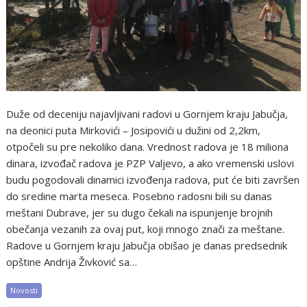
Duže od deceniju najavljivani radovi u Gornjem kraju Jabučja,
na deonici puta Mirkovići – Josipovići u dužini od 2,2km,
otpočeli su pre nekoliko dana. Vrednost radova je 18 miliona
dinara, izvođač radova je PZP Valjevo, a ako vremenski uslovi
budu pogodovali dinamici izvođenja radova, put će biti završen
do sredine marta meseca. Posebno radosni bili su danas
meštani Dubrave, jer su dugo čekali na ispunjenje brojnih
obečanja vezanih za ovaj put, koji mnogo znači za meštane.
Radove u Gornjem kraju Jabučja obišao je danas predsednik
opštine Andrija Živković sa…
Novosti