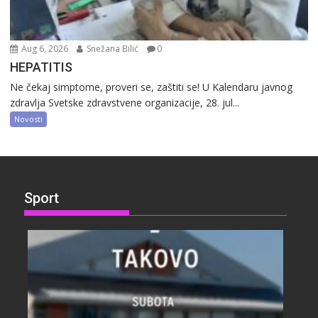
Aug 6, 2026
Snežana Bilić
0
HEPATITIS
Ne čekaj simptome, proveri se, zaštiti se! U Kalendaru javnog
zdravlja Svetske zdravstvene organizacije, 28. jul...
Novosti
Sport