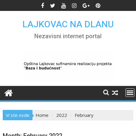
Skip
to
content
LAJKOVAC NA DLANU
Nezavisni internet portal
Vi ste ovde
Home
2022
February
Month:
February 2022