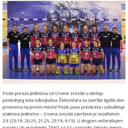
Posle poraza Jedinstva od Crvene zvezde u derbiju
poslednjeg kola odbojkašice Železničara su završile ligaški deo
prvenstva na prvom mestu! Posle puno preokreta i uzbuđenja
utakmica Jedinstvo – Crvena zvezda završena je rezultatom
2:3 (25:19, 20:25, 21:25, 25:19, 9:15). U drugom večerašnjem
susretu Ub je pobedio TENT sa 3:1 i potvrdio četvrto mesto.