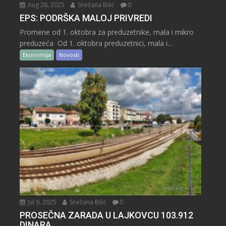
Aug 28, 2025
Snežana Bilić
0
EPS: PODRŠKA MALOJ PRIVREDI
Promene od 1. oktobra za preduzetnike, mala i mikro
preduzeća Od 1. oktobra preduzetnici, mala i...
Ekonomija
Novosti
Jul 9, 2025
Snežana Bilić
0
PROSEČNA ZARADA U LAJKOVCU 103.912
DINARA