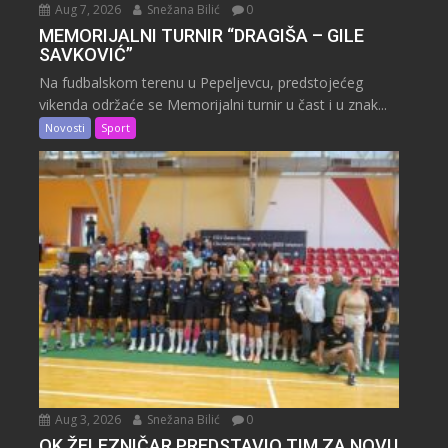
Aug 7, 2026
Snežana Bilić
0
MEMORIJALNI TURNIR “DRAGIŠA – GILE
SAVKOVIĆ”
Na fudbalskom terenu u Pepeljevcu, predstojećeg
vikenda održaće se Memorijalni turnir u čast i u znak...
Novosti
Sport
Aug 3, 2026
Snežana Bilić
0
OK ŽELEZNIČAR PREDSTAVIO TIM ZA NOVU