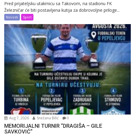
Pred prijateljsku utakmicu sa Takovom, na stadionu FK
Železničar će biti postavljena kutija za dobrovoljne priloge...
Novosti
Sport
Aug 7, 2026
Snežana Bilić
0
MEMORIJALNI TURNIR “DRAGIŠA – GILE
SAVKOVIĆ”