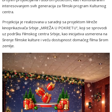
interesovanjem svih generacija za filmski program Kulturnog
centra.
Projekcija je realizovana u saradnji sa projektom Mreže
kinoprikazivača Srbije „MREŽA U POKRETU“, koji se sprovodi
uz podršku Filmskog centra Srbije, kao inicijativa usmerena na
širenje filmske kulture i veću dostupnost domaćeg filma širom
zemlje.