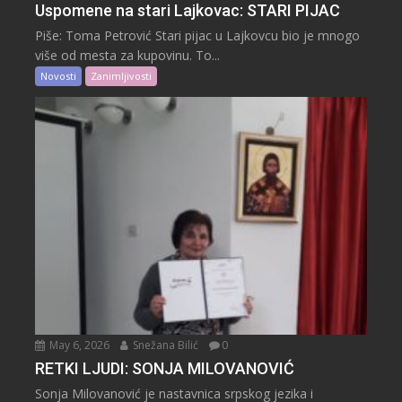
Uspomene na stari Lajkovac: STARI PIJAC
Piše: Toma Petrović Stari pijac u Lajkovcu bio je mnogo
više od mesta za kupovinu. To...
Novosti
Zanimljivosti
May 6, 2026
Snežana Bilić
0
RETKI LJUDI: SONJA MILOVANOVIĆ
Sonja Milovanović je nastavnica srpskog jezika i