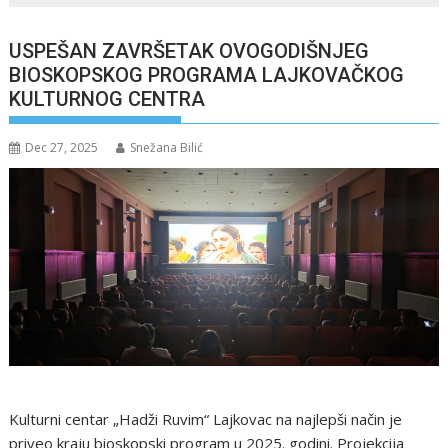
USPEŠAN ZAVRŠETAK OVOGODIŠNJEG
BIOSKOPSKOG PROGRAMA LAJKOVAČKOG
KULTURNOG CENTRA
Dec 27, 2025
Snežana Bilić
Kulturni centar „Hadži Ruvim“ Lajkovac na najlepši način je
priveo kraju bioskopski program u 2025. godini. Projekcija