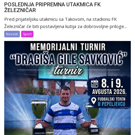
POSLEDNJA PRIPREMNA UTAKMICA FK
ŽELEZNIČAR
Pred prijateljsku utakmicu sa Takovom, na stadionu FK
Železničar će biti postavljena kutija za dobrovoljne priloge...
Novosti
Sport