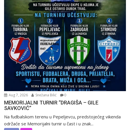
Aug 7, 2026
Snežana Bilić
0
MEMORIJALNI TURNIR “DRAGIŠA – GILE
SAVKOVIĆ”
Na fudbalskom terenu u Pepeljevcu, predstojećeg vikenda
održaće se Memorijalni turnir u čast i u znak...