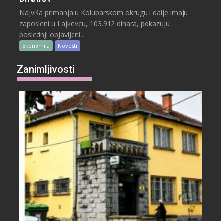
Najviša primanja u Kolubarskom okrugu i dalje imaju
zaposleni u Lajkovcu, 103.912 dinara, pokazuju
poslednji objavljeni...
Ekonomija
Novosti
Zanimljivosti