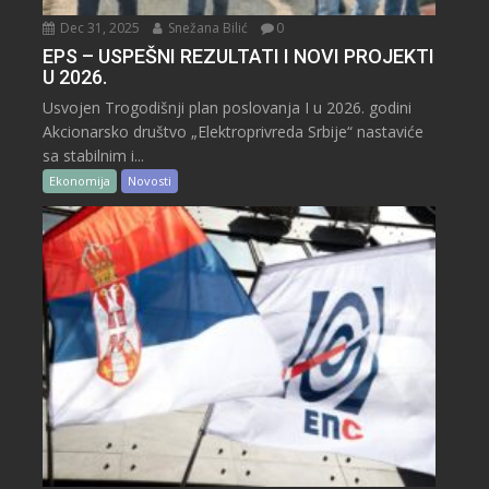
Dec 31, 2025
Snežana Bilić
0
EPS – USPEŠNI REZULTATI I NOVI PROJEKTI
U 2026.
Usvojen Trogodišnji plan poslovanja I u 2026. godini
Akcionarsko društvo „Elektroprivreda Srbije“ nastaviće
sa stabilnim i...
Ekonomija
Novosti