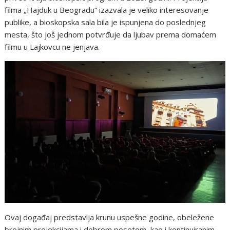
filma „Hajduk u Beogradu“ izazvala je veliko interesovanje
publike, a bioskopska sala bila je ispunjena do poslednjeg
mesta, što još jednom potvrđuje da ljubav prema domaćem
filmu u Lajkovcu ne jenjava.
Ovaj događaj predstavlja krunu uspešne godine, obeležene
brojnim projekcijama i dobrom posetom, kao i kontinuiranim