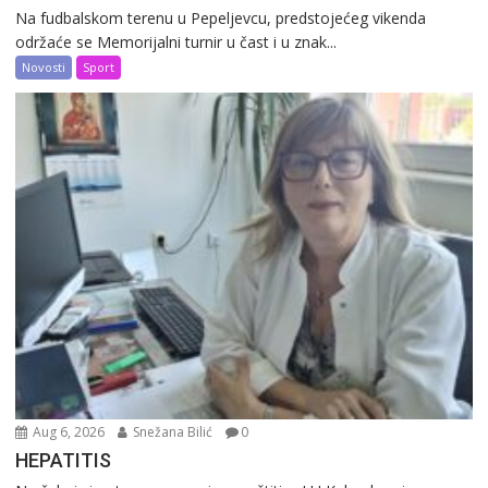
Na fudbalskom terenu u Pepeljevcu, predstojećeg vikenda
održaće se Memorijalni turnir u čast i u znak...
Novosti
Sport
Aug 6, 2026
Snežana Bilić
0
HEPATITIS