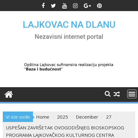
Skip
to
content
LAJKOVAC NA DLANU
Nezavisni internet portal
Vi ste ovde
Home
2025
December
27
USPEŠAN ZAVRŠETAK OVOGODIŠNJEG BIOSKOPSKOG
PROGRAMA LAJKOVAČKOG KULTURNOG CENTRA