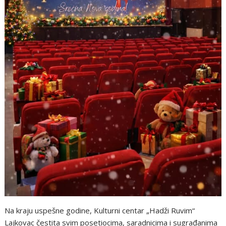
Na kraju uspešne godine, Kulturni centar „Hadži Ruvim“
Lajkovac čestita svim posetiocima, saradnicima i sugrađanima