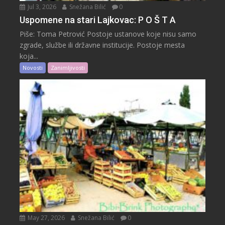
Jul 3, 2026
Snežana Bilić
0
Uspomene na stari Lajkovac: P O Š T A
Piše: Toma Petrović Postoje ustanove koje nisu samo
zgrade, službe ili državne institucije. Postoje mesta
koja...
Novosti
Zanimljivosti
May 27, 2026
Snežana Bilić
0