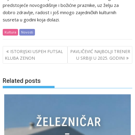
predstojeće novogodišnje i božićne praznike, uz želju za
dobro zdravlje, radost i još mnogo zajedničkih kulturnih
susreta u godini koja dolazi.
Kultura
Novosti
Post
ISTORIJSKI USPEH FUTSAL
PAVLIČEVIĆ NAJBOLJI TRENER
navigation
KLUBA ZENON
U SRBIJI U 2025. GODINI
Related posts