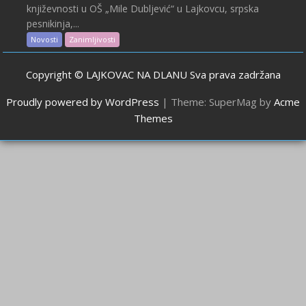
književnosti u OŠ „Mile Dubljević“ u Lajkovcu, srpska
pesnikinja,...
Novosti
Zanimljivosti
Copyright © LAJKOVAC NA DLANU Sva prava zadržana
Proudly powered by WordPress
|
Theme: SuperMag by
Acme
Themes