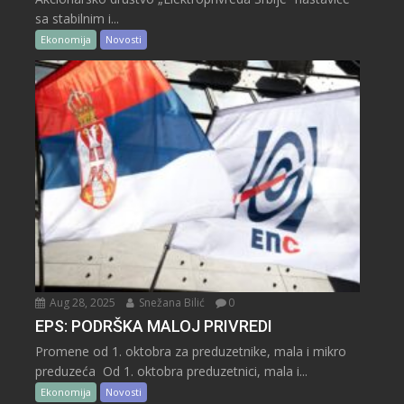
sa stabilnim i...
Ekonomija
Novosti
Aug 28, 2025
Snežana Bilić
0
EPS: PODRŠKA MALOJ PRIVREDI
Promene od 1. oktobra za preduzetnike, mala i mikro
preduzeća Od 1. oktobra preduzetnici, mala i...
Ekonomija
Novosti