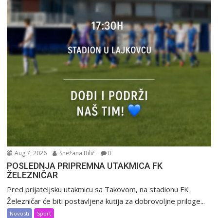
Aug 7, 2026
Snežana Bilić
0
POSLEDNJA PRIPREMNA UTAKMICA FK
ŽELEZNIČAR
Pred prijateljsku utakmicu sa Takovom, na stadionu FK
Železničar će biti postavljena kutija za dobrovoljne priloge...
Novosti
Sport