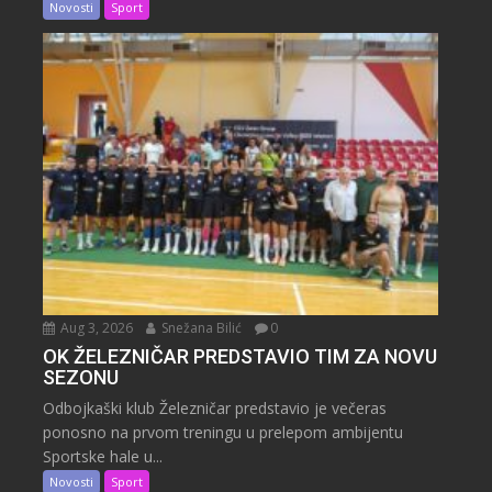
Novosti
Sport
Aug 3, 2026
Snežana Bilić
0
OK ŽELEZNIČAR PREDSTAVIO TIM ZA NOVU
SEZONU
Odbojkaški klub Železničar predstavio je večeras
ponosno na prvom treningu u prelepom ambijentu
Sportske hale u...
Novosti
Sport