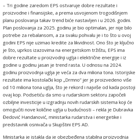
– Tri godine zaredom EPS ostvaruje dobre rezultate i
proizvodne i finansijske, a prema usvojenom trogodišnjem
planu poslovanja takav trend biće nastavljen i u 2026. godini.
Plan poslovanja za 2025. godinu je bio optimalan, jer nije bilo
potrebe za rebalansom, a za svaku pohvalu je i to što u ovoj
godini EPS nije uzimao kredite za likvidnost. Ono što je ključno
je što, uprkos izazovima na energetskom tržištu, EPS ima
dobre rezultate u proizvodnji uglja i električne energije i iz
godine u godinu jasan je trend rasta. U odnosu na 2024.
godinu proizvodnja uglja je veća za dva miliona tona. Istorijske
rezultate ima kostolački kop „Drmno“ jer je proizvedeno više
od 10 miliona tona uglja, što je rekord i najviše od kada postoji
ovaj kop. Podsetiću da smo u rudarskom sektoru započeli
ozbiljne investicije u izgradnju novih rudarskih sistema koji će
omogućiti nove količine uglja u budućnosti – rekla je Dubravka
Đedović Handanović, ministarka rudarstva i energetike i
predstavnik osnivača u Skupštini EPS AD.
Ministarka je istakla da je obezbeđena stabilna proizvodnja