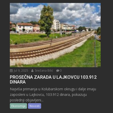
Jul 9, 2025
Snežana Bilić
0
PROSEČNA ZARADA U LAJKOVCU 103.912
DINARA
Najviša primanja u Kolubarskom okrugu i dalje imaju
zaposleni u Lajkovcu, 103.912 dinara, pokazuju
poslednji objavljeni...
Ekonomija
Novosti