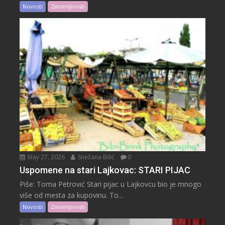
Novosti
Zanimljivosti
May 27, 2026
Snežana Bilić
0
Uspomene na stari Lajkovac: STARI PIJAC
Piše: Toma Petrović Stari pijac u Lajkovcu bio je mnogo
više od mesta za kupovinu. To...
Novosti
Zanimljivosti