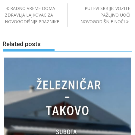
Post
RADNO VREME DOMA
PUTEVI SRBIJE: VOZITE
navigation
ZDRAVLJA LAJKOVAC ZA
PAŽLJIVO UOČI
NOVOGODIŠNJE PRAZNIKE
NOVOGODIŠNJE NOĆI
Related posts