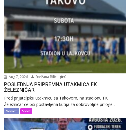
Aug 7, 2026
Snežana Bilić
0
POSLEDNJA PRIPREMNA UTAKMICA FK
ŽELEZNIČAR
Pred prijateljsku utakmicu sa Takovom, na stadionu FK
Železničar će biti postavljena kutija za dobrovoljne priloge...
Novosti
Sport