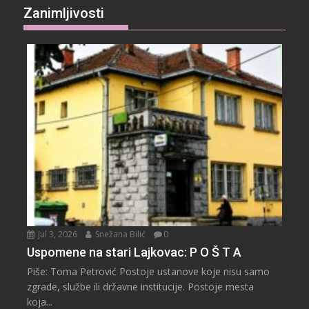
Zanimljivosti
Jul 3, 2026
Snežana Bilić
0
Uspomene na stari Lajkovac: P O Š T A
Piše: Toma Petrović Postoje ustanove koje nisu samo
zgrade, službe ili državne institucije. Postoje mesta
koja...