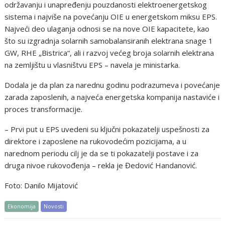
održavanju i unapređenju pouzdanosti elektroenergetskog
sistema i najviše na povećanju OIE u energetskom miksu EPS.
Najveći deo ulaganja odnosi se na nove OIE kapacitete, kao
što su izgradnja solarnih samobalansiranih elektrana snage 1
GW, RHE „Bistrica“, ali i razvoj većeg broja solarnih elektrana
na zemljištu u vlasništvu EPS – navela je ministarka.
Dodala je da plan za narednu godinu podrazumeva i povećanje
zarada zaposlenih, a najveća energetska kompanija nastaviće i
proces transformacije.
– Prvi put u EPS uvedeni su ključni pokazatelji uspešnosti za
direktore i zaposlene na rukovodećim pozicijama, a u
narednom periodu cilj je da se ti pokazatelji postave i za
druga nivoe rukovođenja – rekla je Đedović Handanović.
Foto: Danilo Mijatović
Ekonomija
Novosti