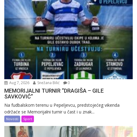
Aug 7, 2026
Snežana Bilić
0
MEMORIJALNI TURNIR “DRAGIŠA – GILE
SAVKOVIĆ”
Na fudbalskom terenu u Pepeljevcu, predstojećeg vikenda
održaće se Memorijalni turnir u čast i u znak...
Novosti
Sport