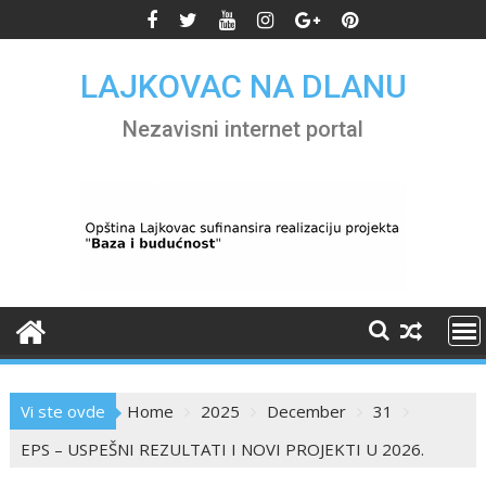
Skip
to
content
LAJKOVAC NA DLANU
Nezavisni internet portal
Vi ste ovde
Home
2025
December
31
EPS – USPEŠNI REZULTATI I NOVI PROJEKTI U 2026.