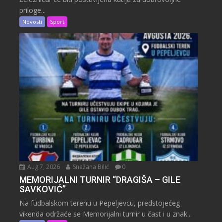
priloge...
Novosti
Sport
Aug 7, 2026
Snežana Bilić
0
MEMORIJALNI TURNIR “DRAGIŠA – GILE
SAVKOVIĆ”
Na fudbalskom terenu u Pepeljevcu, predstojećeg
vikenda održaće se Memorijalni turnir u čast i u znak...