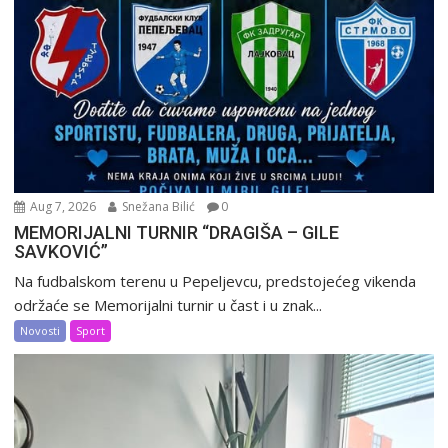
Aug 7, 2026
Snežana Bilić
0
MEMORIJALNI TURNIR “DRAGIŠA – GILE
SAVKOVIĆ”
Na fudbalskom terenu u Pepeljevcu, predstojećeg vikenda
održaće se Memorijalni turnir u čast i u znak...
Novosti
Sport