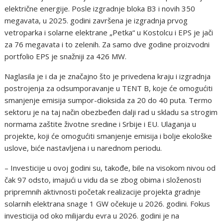
električne energije. Posle izgradnje bloka B3 i novih 350
megavata, u 2025. godini završena je izgradnja prvog
vetroparka i solarne elektrane „Petka“ u Kostolcu i EPS je jači
za 76 megavata i to zelenih. Za samo dve godine proizvodni
portfolio EPS je snažniji za 426 MW.
Naglasila je i da je značajno što je privedena kraju i izgradnja
postrojenja za odsumporavanje u TENT B, koje će omogućiti
smanjenje emisija sumpor-dioksida za 20 do 40 puta. Termo
sektoru je na taj način obezbeđen dalji rad u skladu sa strogim
normama zaštite životne sredine i Srbije i EU. Ulaganja u
projekte, koji će omogućiti smanjenje emisija i bolje ekološke
uslove, biće nastavljena i u narednom periodu.
– Investicije u ovoj godini su, takođe, bile na visokom nivou od
čak 97 odsto, imajući u vidu da se zbog obima i složenosti
pripremnih aktivnosti početak realizacije projekta gradnje
solarnih elektrana snage 1 GW očekuje u 2026. godini. Fokus
investicija od oko milijardu evra u 2026. godini je na