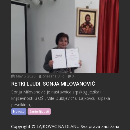
May 6, 2026
Snežana Bilić
0
RETKI LJUDI: SONJA MILOVANOVIĆ
Sonja Milovanović je nastavnica srpskog jezika i
književnosti u OŠ „Mile Dubljević“ u Lajkovcu, srpska
pesnikinja,...
Novosti
Zanimljivosti
Copyright © LAJKOVAC NA DLANU Sva prava zadržana