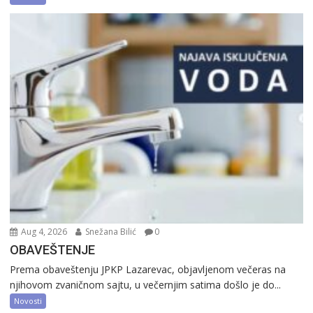
Aug 4, 2026
Snežana Bilić
0
OBAVEŠTENJE
Prema obaveštenju JPKP Lazarevac, objavljenom večeras na
njihovom zvaničnom sajtu, u večernjim satima došlo je do...
Novosti