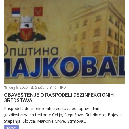
Aug 6, 2026
Snežana Bilić
0
OBAVEŠTENJE O RASPODELI DEZINFEKCIONIH
SREDSTAVA
Raspodela dezinfekcionih sredstava poljoprivrednim
gazdinstvima sa teritorije Ćelija, Nepričave, Rubribreze, Bajevca,
Stepanja, Slovca, Markove Crkve, Strmova...
Novosti