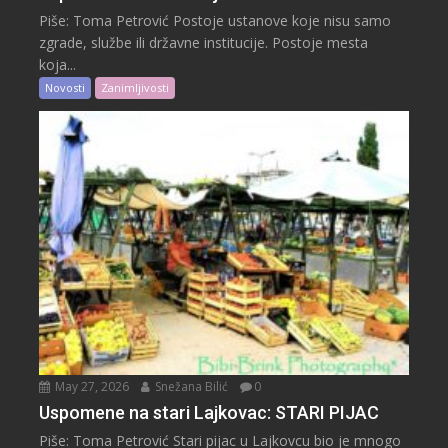
Piše: Toma Petrović Postoje ustanove koje nisu samo
zgrade, službe ili državne institucije. Postoje mesta
koja...
Novosti
Zanimljivosti
May 27, 2026
Snežana Bilić
0
Uspomene na stari Lajkovac: STARI PIJAC
Piše: Toma Petrović Stari pijac u Lajkovcu bio je mnogo