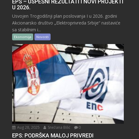
EPS – USPEŠNI REZULTATI I NOVI PROJEKTI
U 2026.
Usvojen Trogodišnji plan poslovanja I u 2026. godini
Akcionarsko društvo „Elektroprivreda Srbije“ nastaviće
sa stabilnim i...
Ekonomija
Novosti
Aug 28, 2025
Snežana Bilić
0
EPS: PODRŠKA MALOJ PRIVREDI