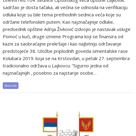
Dnevni red 104. sednice Opštinskog veća opštine Lajkovac
sadržao je dosta tačaka, ali većina se odnosila na verifikaciju
odluka koje su bile tema prethodnih sednica veća koje su
održane telefonskim putem. Kao najznačajnije odluke,
predsednik opštine Adrija Živković izdvojio je nastavak usluge
Pomoć u kući, druge izmene Programa koji se finansira od
kazni za saobraćajne prekršaje i kao najbitniju održavanje
predstojeće 38. Izložbe priplodnih goveda simentalske rase
Kolubara 2019. koja se na Krstovdan, u petak 27. septembra
tradicionalno održava u Lajkovcu: “Sigurno jedna od
najznačajnijih , posebno za najstarije osobe…
Novosti