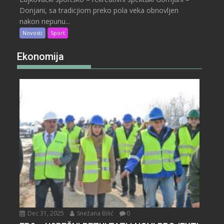
Donjani, sa tradicjiom preko pola veka obnovljen
nakon nepunu...
Novosti
Sport
Ekonomija
Dec 31, 2025
Snežana Bilić
0