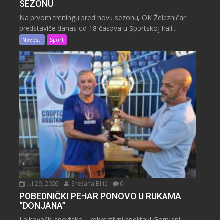
SEZONU
Na prvom treningu pred novu sezonu, OK Železničar
predstaviće danas od 18 časova u Sportskoj hali...
Novosti
Sport
Jul 29, 2026
Snežana Bilić
0
POBEDNIČKI PEHAR PONOVO U RUKAMA
“DONJANA”
Lajkovački sportsko – rekreativni spektakl Gornjani –