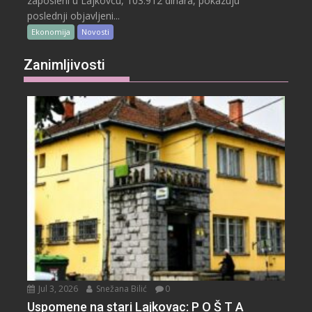
zaposleni u Lajkovcu, 103.912 dinara, pokazuju
poslednji objavljeni...
Ekonomija
Novosti
Zanimljivosti
Jul 3, 2026
Snežana Bilić
0
Uspomene na stari Lajkovac: P O Š T A