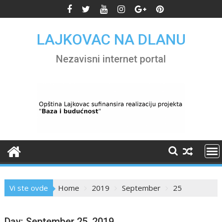
Skip
to
content
LAJKOVAC NA DLANU
Nezavisni internet portal
Vi ste ovde
Home
2019
September
25
Day:
September 25, 2019