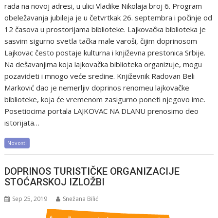
rada na novoj adresi, u ulici Vladike Nikolaja broj 6. Program
obeležavanja jubileja je u četvrtkak 26. septembra i počinje od
12 časova u prostorijama biblioteke. Lajkovačka biblioteka je
sasvim sigurno svetla tačka male varoši, čijim doprinosom
Lajkovac često postaje kulturna i književna prestonica Srbije.
Na dešavanjima koja lajkovačka biblioteka organizuje, mogu
pozavideti i mnogo veće sredine. Književnik Radovan Beli
Marković dao je nemerljiv doprinos renomeu lajkovačke
biblioteke, koja će vremenom zasigurno poneti njegovo ime.
Posetiocima portala LAJKOVAC NA DLANU prenosimo deo
istorijata…
Novosti
DOPRINOS TURISTIČKE ORGANIZACIJE
STOĆARSKOJ IZLOŽBI
Sep 25, 2019
Snežana Bilić