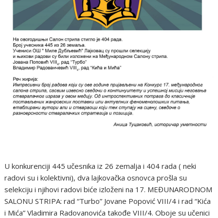
U konkurenciji 445 učesnika iz 26 zemalja i 404 rada ( neki
radovi su i kolektivni), dva lajkovačka osnovca prošla su
selekciju i njihovi radovi biće izloženi na 17. MEĐUNARODNOM
SALONU STRIPA: rad “Turbo” Jovane Popović VIII/4 i rad “Kića
i Mića” Vladimira Radovanovića takođe VIII/4. Oboje su učenici