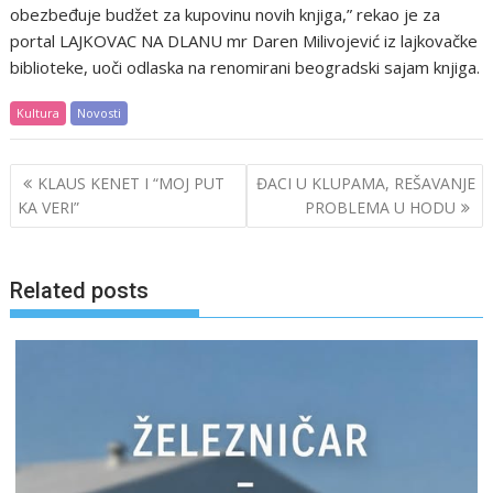
obezbeđuje budžet za kupovinu novih knjiga,” rekao je za
portal LAJKOVAC NA DLANU mr Daren Milivojević iz lajkovačke
biblioteke, uoči odlaska na renomirani beogradski sajam knjiga.
Kultura
Novosti
Post
KLAUS KENET I “MOJ PUT
ĐACI U KLUPAMA, REŠAVANJE
navigation
KA VERI”
PROBLEMA U HODU
Related posts