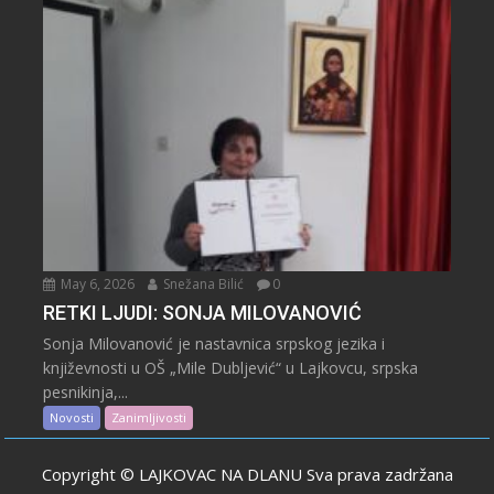
May 6, 2026
Snežana Bilić
0
RETKI LJUDI: SONJA MILOVANOVIĆ
Sonja Milovanović je nastavnica srpskog jezika i
književnosti u OŠ „Mile Dubljević“ u Lajkovcu, srpska
pesnikinja,...
Novosti
Zanimljivosti
Copyright © LAJKOVAC NA DLANU Sva prava zadržana