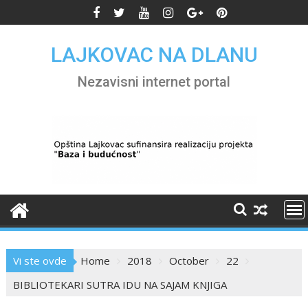
Skip
to
content
LAJKOVAC NA DLANU
Nezavisni internet portal
Vi ste ovde
Home
2018
October
22
BIBLIOTEKARI SUTRA IDU NA SAJAM KNJIGA