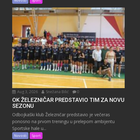
Novosti
Sport
Aug 3, 2026
Snežana Bilić
0
OK ŽELEZNIČAR PREDSTAVIO TIM ZA NOVU
SEZONU
Odbojkaški klub Železničar predstavio je večeras
ponosno na prvom treningu u prelepom ambijentu
Sportske hale u...
Novosti
Sport