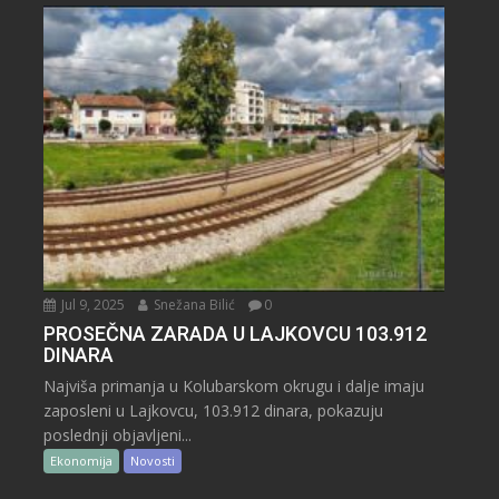
Jul 9, 2025
Snežana Bilić
0
PROSEČNA ZARADA U LAJKOVCU 103.912
DINARA
Najviša primanja u Kolubarskom okrugu i dalje imaju
zaposleni u Lajkovcu, 103.912 dinara, pokazuju
poslednji objavljeni...
Ekonomija
Novosti