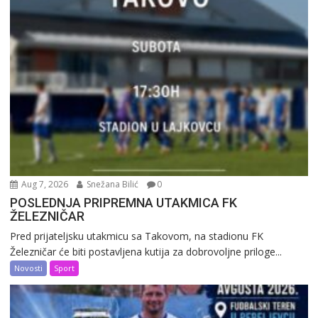
Aug 7, 2026
Snežana Bilić
0
POSLEDNJA PRIPREMNA UTAKMICA FK
ŽELEZNIČAR
Pred prijateljsku utakmicu sa Takovom, na stadionu FK
Železničar će biti postavljena kutija za dobrovoljne priloge...
Novosti
Sport