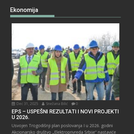
Ekonomija
Dec 31, 2025
Snežana Bilić
0
EPS – USPEŠNI REZULTATI I NOVI PROJEKTI
U 2026.
Usvojen Trogodišnji plan poslovanja I u 2026. godini
Akcionarsko društvo „Elektroprivreda Srbije“ nastaviće