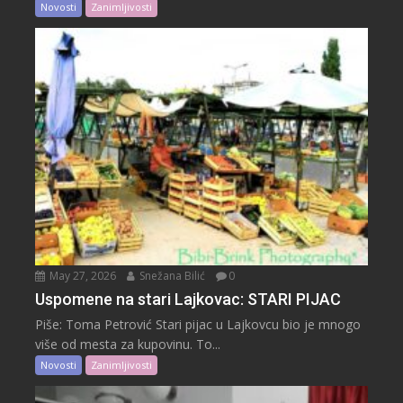
Novosti
Zanimljivosti
May 27, 2026
Snežana Bilić
0
Uspomene na stari Lajkovac: STARI PIJAC
Piše: Toma Petrović Stari pijac u Lajkovcu bio je mnogo
više od mesta za kupovinu. To...
Novosti
Zanimljivosti