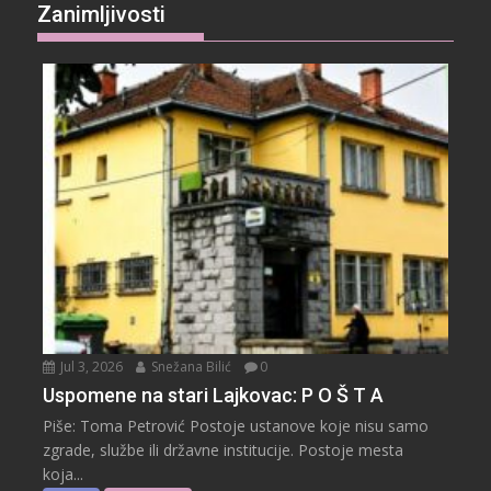
Zanimljivosti
Jul 3, 2026
Snežana Bilić
0
Uspomene na stari Lajkovac: P O Š T A
Piše: Toma Petrović Postoje ustanove koje nisu samo
zgrade, službe ili državne institucije. Postoje mesta
koja...