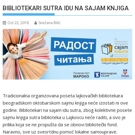
BIBLIOTEKARI SUTRA IDU NA SAJAM KNJIGA
Oct 22, 2018
Snežana Bilić
Tradicionalna organizovana poseta lajkovačkih bibliotekara
beogradskom oktobarskom sajmu knjiga neće izostati ni ove
godine. Bibliotekari na sajam idu sutra, zbog kolektivne posete
sajmu knjiga sutra biblioteka u Lajkovcu neće raditi, a ovo je
prilika koja se ne propušta da se obnovi bibliotečki fond.
Naravno, sve uz svesrtdnu pomoć lokalne samouprave.