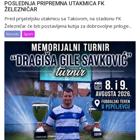
POSLEDNJA PRIPREMNA UTAKMICA FK
ŽELEZNIČAR
Pred prijateljsku utakmicu sa Takovom, na stadionu FK
Železničar će biti postavljena kutija za dobrovoljne priloge...
Novosti
Sport