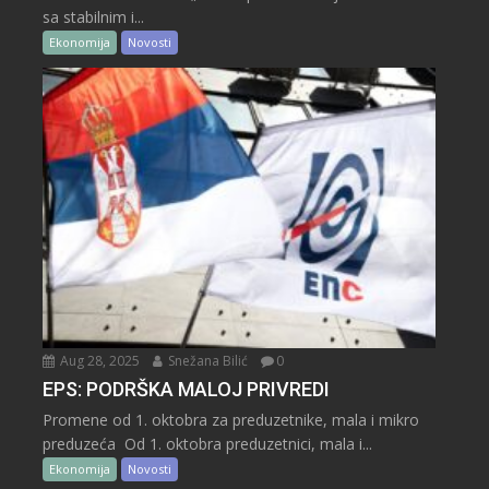
sa stabilnim i...
Ekonomija
Novosti
Aug 28, 2025
Snežana Bilić
0
EPS: PODRŠKA MALOJ PRIVREDI
Promene od 1. oktobra za preduzetnike, mala i mikro
preduzeća Od 1. oktobra preduzetnici, mala i...
Ekonomija
Novosti