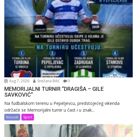
Aug 7, 2026
Snežana Bilić
0
MEMORIJALNI TURNIR “DRAGIŠA – GILE
SAVKOVIĆ”
Na fudbalskom terenu u Pepeljevcu, predstojećeg vikenda
održaće se Memorijalni turnir u čast i u znak...
Novosti
Sport