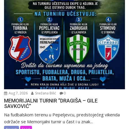
Aug 7, 2026
Snežana Bilić
0
MEMORIJALNI TURNIR “DRAGIŠA – GILE
SAVKOVIĆ”
Na fudbalskom terenu u Pepeljevcu, predstojećeg vikenda
održaće se Memorijalni turnir u čast i u znak...
Novosti
Sport