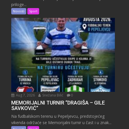
priloge...
Novosti
Sport
Aug 7, 2026
Snežana Bilić
0
MEMORIJALNI TURNIR “DRAGIŠA – GILE
SAVKOVIĆ”
Na fudbalskom terenu u Pepeljevcu, predstojećeg
vikenda održaće se Memorijalni turnir u čast i u znak...