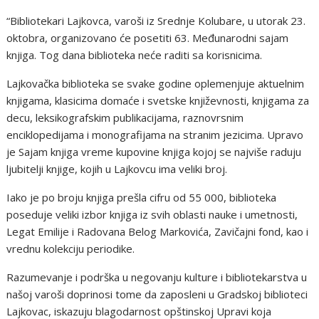
“Bibliotekari Lajkovca, varoši iz Srednje Kolubare, u utorak 23.
oktobra, organizovano će posetiti 63. Međunarodni sajam
knjiga. Tog dana biblioteka neće raditi sa korisnicima.
Lajkovačka biblioteka se svake godine oplemenjuje aktuelnim
knjigama, klasicima domaće i svetske književnosti, knjigama za
decu, leksikografskim publikacijama, raznovrsnim
enciklopedijama i monografijama na stranim jezicima. Upravo
je Sajam knjiga vreme kupovine knjiga kojoj se najviše raduju
ljubitelji knjige, kojih u Lajkovcu ima veliki broj.
Iako je po broju knjiga prešla cifru od 55 000, biblioteka
poseduje veliki izbor knjiga iz svih oblasti nauke i umetnosti,
Legat Emilije i Radovana Belog Markovića, Zavičajni fond, kao i
vrednu kolekciju periodike.
Razumevanje i podrška u negovanju kulture i bibliotekarstva u
našoj varoši doprinosi tome da zaposleni u Gradskoj biblioteci
Lajkovac, iskazuju blagodarnost opštinskoj Upravi koja