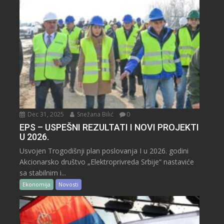
Dec 31, 2025
Snežana Bilić
0
EPS – USPEŠNI REZULTATI I NOVI PROJEKTI
U 2026.
Usvojen Trogodišnji plan poslovanja I u 2026. godini
Akcionarsko društvo „Elektroprivreda Srbije“ nastaviće
sa stabilnim i...
Ekonomija
Novosti