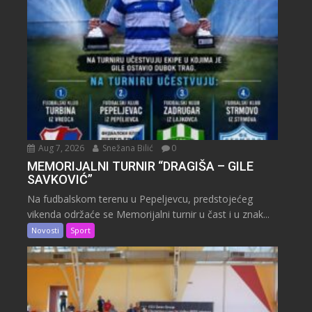
Aug 7, 2026
Snežana Bilić
0
MEMORIJALNI TURNIR “DRAGIŠA – GILE
SAVKOVIĆ”
Na fudbalskom terenu u Pepeljevcu, predstojećeg
vikenda održaće se Memorijalni turnir u čast i u znak...
Novosti
Sport