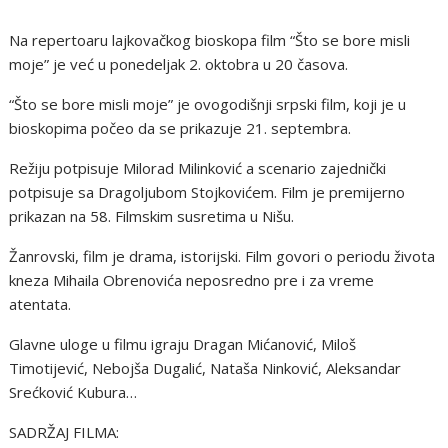
Na repertoaru lajkovačkog bioskopa film “Što se bore misli
moje” je već u ponedeljak 2. oktobra u 20 časova.
“Što se bore misli moje” je ovogodišnji srpski film, koji je u
bioskopima počeo da se prikazuje 21. septembra.
Režiju potpisuje Milorad Milinković a scenario zajednički
potpisuje sa Dragoljubom Stojkovićem. Film je premijerno
prikazan na 58. Filmskim susretima u Nišu.
Žanrovski, film je drama, istorijski. Film govori o periodu života
kneza Mihaila Obrenovića neposredno pre i za vreme
atentata.
Glavne uloge u filmu igraju Dragan Mićanović, Miloš
Timotijević, Nebojša Dugalić, Nataša Ninković, Aleksandar
Srećković Kubura…
SADRŽAJ FILMA: