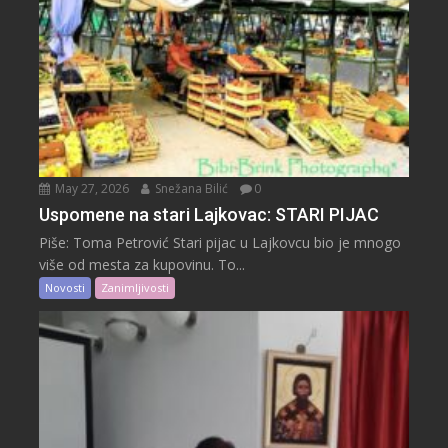
May 27, 2026
Snežana Bilić
0
Uspomene na stari Lajkovac: STARI PIJAC
Piše: Toma Petrović Stari pijac u Lajkovcu bio je mnogo
više od mesta za kupovinu. To...
Novosti
Zanimljivosti