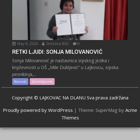
May 6, 2026
Snežana Bilić
0
RETKI LJUDI: SONJA MILOVANOVIĆ
Sonja Milovanović je nastavnica srpskog jezika i
književnosti u OŠ „Mile Dubljević“ u Lajkovcu, srpska
pesnikinja,...
Novosti
Zanimljivosti
Copyright © LAJKOVAC NA DLANU Sva prava zadržana
Proudly powered by WordPress
|
Theme: SuperMag by
Acme
Themes