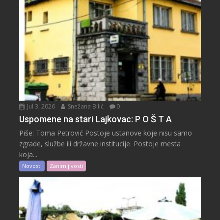
Jul 3, 2026
Snežana Bilić
0
Uspomene na stari Lajkovac: P O Š T A
Piše: Toma Petrović Postoje ustanove koje nisu samo
zgrade, službe ili državne institucije. Postoje mesta
koja...
Novosti
Zanimljivosti