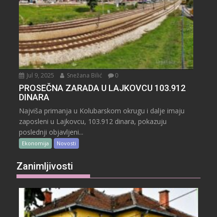
Jul 9, 2025
Snežana Bilić
0
PROSEČNA ZARADA U LAJKOVCU 103.912
DINARA
Najviša primanja u Kolubarskom okrugu i dalje imaju
zaposleni u Lajkovcu, 103.912 dinara, pokazuju
poslednji objavljeni...
Ekonomija
Novosti
Zanimljivosti