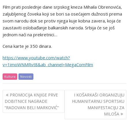
Film prati poslednje dane srpskog kneza Mihaila Obrenovića,
zaljubljenog čoveka koji se bori sa osećajem dužnosti prema
svom narodu dok se protiv njega kuje kobna zavera, koja će
zaustaviti oslobađanje balkanskih naroda. Srbija će se još
jednom naći na prekretnici…
Cena karte je 350 dinara.
https://www.youtube.com/watch?
v=1imoWNMRvt8&ab_channel=MegaComFilm
Kultura
Novosti
Post
PROMOCIJA KNJIGE PRVE
I KOŠARKAŠI ORGANIZUJU
navigation
DOBITNICE NAGRADE
HUMANITARNU SPORTSKU
“RADOVAN BELI MARKOVIĆ”
MANIFESTACIJU ZA
MILOŠA