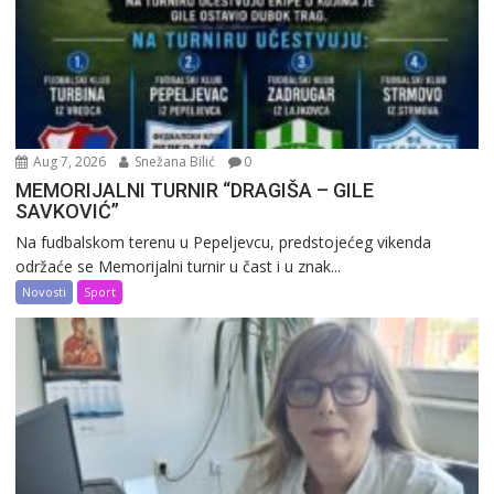
Aug 7, 2026
Snežana Bilić
0
MEMORIJALNI TURNIR “DRAGIŠA – GILE
SAVKOVIĆ”
Na fudbalskom terenu u Pepeljevcu, predstojećeg vikenda
održaće se Memorijalni turnir u čast i u znak...
Novosti
Sport