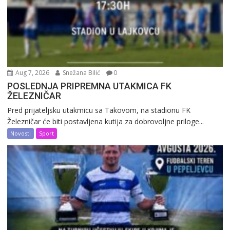
Aug 7, 2026
Snežana Bilić
0
POSLEDNJA PRIPREMNA UTAKMICA FK
ŽELEZNIČAR
Pred prijateljsku utakmicu sa Takovom, na stadionu FK
Železničar će biti postavljena kutija za dobrovoljne priloge...
Novosti
Sport