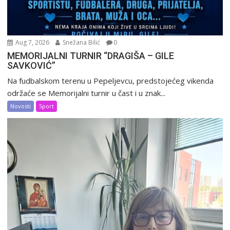
Aug 7, 2026
Snežana Bilić
0
MEMORIJALNI TURNIR “DRAGIŠA – GILE
SAVKOVIĆ”
Na fudbalskom terenu u Pepeljevcu, predstojećeg vikenda
održaće se Memorijalni turnir u čast i u znak...
Novosti
Sport