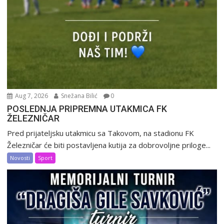
Aug 7, 2026
Snežana Bilić
0
POSLEDNJA PRIPREMNA UTAKMICA FK
ŽELEZNIČAR
Pred prijateljsku utakmicu sa Takovom, na stadionu FK
Železničar će biti postavljena kutija za dobrovoljne priloge...
Novosti
Sport