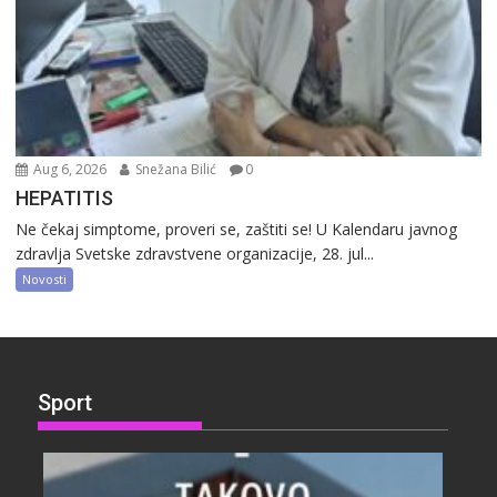
Aug 6, 2026
Snežana Bilić
0
HEPATITIS
Ne čekaj simptome, proveri se, zaštiti se! U Kalendaru javnog
zdravlja Svetske zdravstvene organizacije, 28. jul...
Novosti
Sport