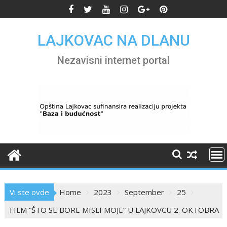
Skip
to
content
LAJKOVAC NA DLANU
Nezavisni internet portal
Vi ste ovde
Home
2023
September
25
FILM “ŠTO SE BORE MISLI MOJE” U LAJKOVCU 2. OKTOBRA