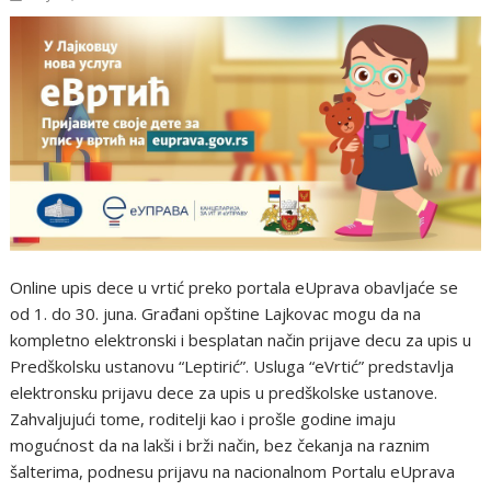
Online upis dece u vrtić preko portala eUprava obavljaće se
od 1. do 30. juna. Građani opštine Lajkovac mogu da na
kompletno elektronski i besplatan način prijave decu za upis u
Predškolsku ustanovu “Leptirić”. Usluga “eVrtić” predstavlja
elektronsku prijavu dece za upis u predškolske ustanove.
Zahvaljujući tome, roditelji kao i prošle godine imaju
mogućnost da na lakši i brži način, bez čekanja na raznim
šalterima, podnesu prijavu na nacionalnom Portalu eUprava