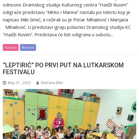
odnosno Dramskog studija Kulturnog centra “Hadži Ruvim”
odigraće predstavu “Mirko i Marina” nastalu po tekstu koji je
napisao Miki Simić, a režirali su je Petar Mihailović i Marijana
Mihailović. U predstavi igraju polaznici Dramskog studija KC
“Hadži Ruvim”. Predstava će biti odigrana u subotu…
Kultura
Novosti
“LEPTIRIĆ” PO PRVI PUT NA LUTKARSKOM
FESTIVALU
May 31, 2023
Snežana Bilić