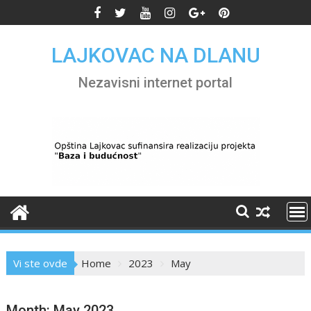
Skip
to
content
LAJKOVAC NA DLANU
Nezavisni internet portal
Vi ste ovde
Home
2023
May
Month:
May 2023