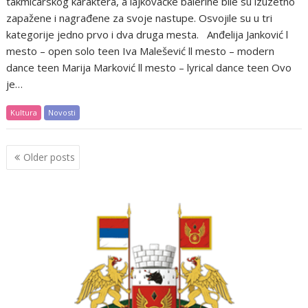
takmičarskog karaktera, a lajkovačke balerine bile su izuzetno
zapažene i nagrađene za svoje nastupe. Osvojile su u tri
kategorije jedno prvo i dva druga mesta. Anđelija Janković l
mesto – open solo teen Iva Malešević ll mesto – modern
dance teen Marija Marković ll mesto – lyrical dance teen Ovo
je…
Kultura
Novosti
Posts
Older posts
navigation