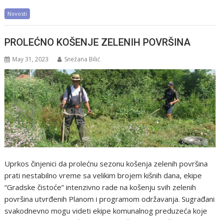
Novosti
PROLEĆNO KOŠENJE ZELENIH POVRŠINA
May 31, 2023
Snežana Bilić
Uprkos činjenici da prolećnu sezonu košenja zelenih površina
prati nestabilno vreme sa velikim brojem kišnih dana, ekipe
“Gradske čistoće” intenzivno rade na košenju svih zelenih
površina utvrđenih Planom i programom održavanja. Sugrađani
svakodnevno mogu videti ekipe komunalnog preduzeća koje