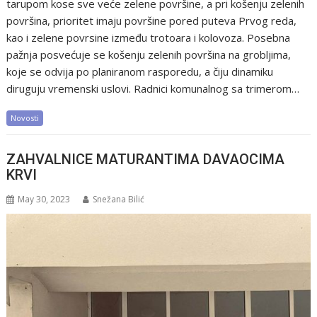
tarupom kose sve veće zelene površine, a pri košenju zelenih
površina, prioritet imaju površine pored puteva Prvog reda,
kao i zelene povrsine između trotoara i kolovoza. Posebna
pažnja posvećuje se košenju zelenih površina na grobljima,
koje se odvija po planiranom rasporedu, a čiju dinamiku
diruguju vremenski uslovi. Radnici komunalnog sa trimerom…
Novosti
ZAHVALNICE MATURANTIMA DAVAOCIMA
KRVI
May 30, 2023
Snežana Bilić