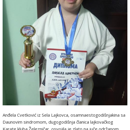
Anđela Cvetković iz Sela Lajkovca, osamnaestogodišnjakina sa
Daunovim sindromom, dugogodišnja članica lajkovačkog
Karate kluba Železničar, osvojila je zlato na juče održanom