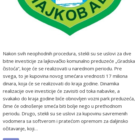
Nakon svih neophodnih procedura, stekli su se uslovi za dve
bitne investicije za lajkovačko komunalno preduzeće „Gradska
čistoća“, koje će se realizovati u narednom periodu. Pre
svega, to je kupovina novog smećara vrednosti 17 miliona
dinara, koja će se realizovati do kraja godine. Dinamika
realizacije ove investicije će zavisiti od toka nabavke, a
svakako do kraja godine biće obnovljen vozni park preduzeća,
čime će odnošenje smeća biti bolje nego u prethodnom
periodu. Drugo, stekli su se uslovi za kupovinu savremenih
vodomera sa softverom i pratećom opremom za daljinsko
očitavanje, koji…