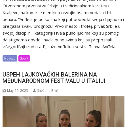
Otvorenom prvenstvu Srbije u tradicionalnom karateu u
Kraljevu, na kome je njen klub osvojio osam medalja i tri
pehara. “Anđela je po ko zna koji put pobedila svoju dijagnozu i
pregazila svaku prognozu! Prvo mesto i trofej, prvak Srbije u
svojoj disciplini i kategorij! Hvala puno ljudima koji su pomogli
da stignemo dovde i hvala puno svima koji su prepoznali
višegodišnji trud i rad”, kaže Anđelina sestra Tijana. Anđela…
Novosti
Sport
USPEH LAJKOVAČKIH BALERINA NA
MEĐUNARODNOM FESTIVALU U ITALIJI
May 29, 2023
Snežana Bilić