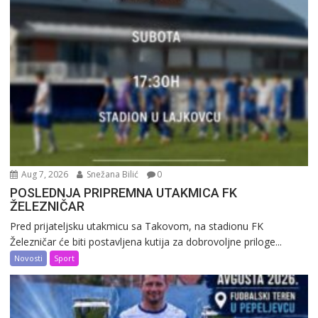
Aug 7, 2026
Snežana Bilić
0
POSLEDNJA PRIPREMNA UTAKMICA FK
ŽELEZNIČAR
Pred prijateljsku utakmicu sa Takovom, na stadionu FK
Železničar će biti postavljena kutija za dobrovoljne priloge...
Novosti
Sport