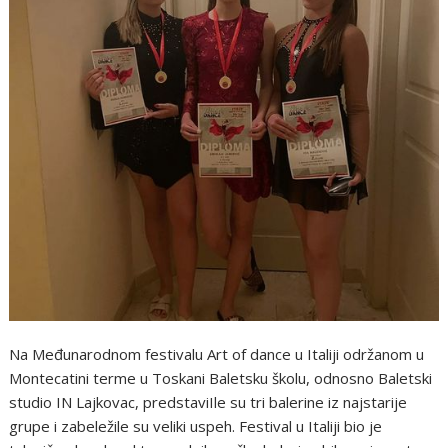
Na Međunarodnom festivalu Art of dance u Italiji održanom u
Montecatini terme u Toskani Baletsku školu, odnosno Baletski
studio IN Lajkovac, predstaviIle su tri balerine iz najstarije
grupe i zabeležile su veliki uspeh. Festival u Italiji bio je