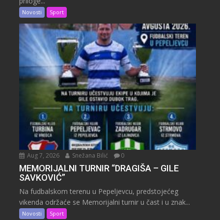
priloge...
Novosti
Sport
Aug 7, 2026
Snežana Bilić
0
MEMORIJALNI TURNIR “DRAGIŠA – GILE
SAVKOVIĆ”
Na fudbalskom terenu u Pepeljevcu, predstojećeg
vikenda održaće se Memorijalni turnir u čast i u znak...
Novosti
Sport