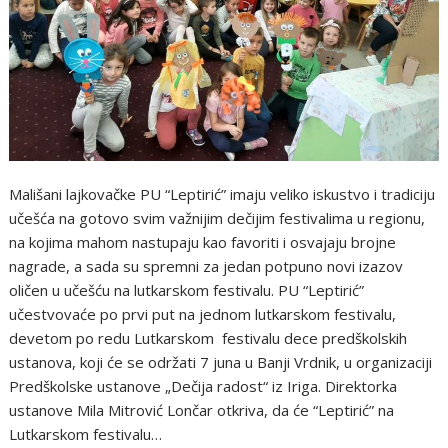
Mališani lajkovačke PU “Leptirić” imaju veliko iskustvo i tradiciju
učešća na gotovo svim važnijim dečijim festivalima u regionu,
na kojima mahom nastupaju kao favoriti i osvajaju brojne
nagrade, a sada su spremni za jedan potpuno novi izazov
oličen u učešću na lutkarskom festivalu. PU “Leptirić”
učestvovaće po prvi put na jednom lutkarskom festivalu,
devetom po redu Lutkarskom festivalu dece predškolskih
ustanova, koji će se održati 7 juna u Banji Vrdnik, u organizaciji
Predškolske ustanove „Dečija radost“ iz Iriga. Direktorka
ustanove Mila Mitrović Lončar otkriva, da će “Leptirić” na
Lutkarskom festivalu…