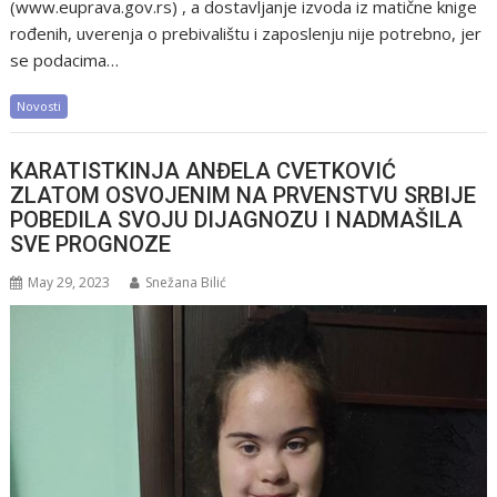
(www.euprava.gov.rs) , a dostavljanje izvoda iz matične knige
rođenih, uverenja o prebivalištu i zaposlenju nije potrebno, jer
se podacima…
Novosti
KARATISTKINJA ANĐELA CVETKOVIĆ
ZLATOM OSVOJENIM NA PRVENSTVU SRBIJE
POBEDILA SVOJU DIJAGNOZU I NADMAŠILA
SVE PROGNOZE
May 29, 2023
Snežana Bilić