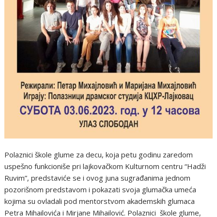
Polaznici škole glume za decu, koja petu godinu zaredom
uspešno funkcioniše pri lajkovačkom Kulturnom centru “Hadži
Ruvim”, predstaviće se i ovog juna sugrađanima jednom
pozorišnom predstavom i pokazati svoja glumačka umeća
kojima su ovladali pod mentorstvom akademskih glumaca
Petra Mihailovića i Mirjane Mihailović. Polaznici škole glume,