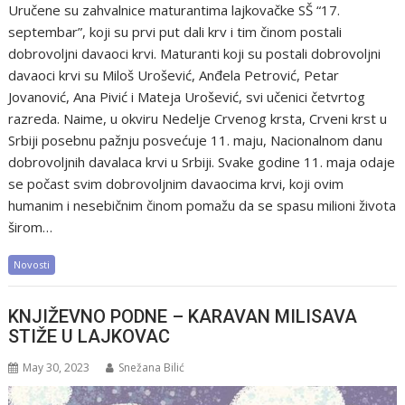
Uručene su zahvalnice maturantima lajkovačke SŠ “17.
septembar”, koji su prvi put dali krv i tim činom postali
dobrovoljni davaoci krvi. Maturanti koji su postali dobrovoljni
davaoci krvi su Miloš Urošević, Anđela Petrović, Petar
Jovanović, Ana Pivić i Mateja Urošević, svi učenici četvrtog
razreda. Naime, u okviru Nedelje Crvenog krsta, Crveni krst u
Srbiji posebnu pažnju posvećuje 11. maju, Nacionalnom danu
dobrovoljnih davalaca krvi u Srbiji. Svake godine 11. maja odaje
se počast svim dobrovoljnim davaocima krvi, koji ovim
humanim i nesebičnim činom pomažu da se spasu milioni života
širom…
Novosti
KNJIŽEVNO PODNE – KARAVAN MILISAVA
STIŽE U LAJKOVAC
May 30, 2023
Snežana Bilić