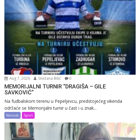
Aug 7, 2026
Snežana Bilić
0
MEMORIJALNI TURNIR “DRAGIŠA – GILE
SAVKOVIĆ”
Na fudbalskom terenu u Pepeljevcu, predstojećeg vikenda
održaće se Memorijalni turnir u čast i u znak...
Novosti
Sport