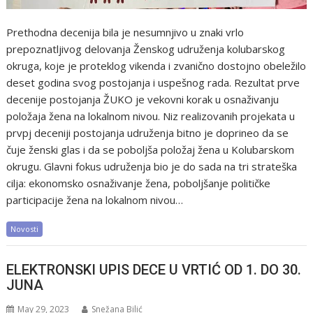
Prethodna decenija bila je nesumnjivo u znaki vrlo
prepoznatljivog delovanja Ženskog udruženja kolubarskog
okruga, koje je proteklog vikenda i zvanično dostojno obeležilo
deset godina svog postojanja i uspešnog rada. Rezultat prve
decenije postojanja ŽUKO je vekovni korak u osnaživanju
položaja žena na lokalnom nivou. Niz realizovanih projekata u
prvpj deceniji postojanja udruženja bitno je doprineo da se
čuje ženski glas i da se poboljša položaj žena u Kolubarskom
okrugu. Glavni fokus udruženja bio je do sada na tri strateška
cilja: ekonomsko osnaživanje žena, poboljšanje političke
participacije žena na lokalnom nivou…
Novosti
ELEKTRONSKI UPIS DECE U VRTIĆ OD 1. DO 30.
JUNA
May 29, 2023
Snežana Bilić