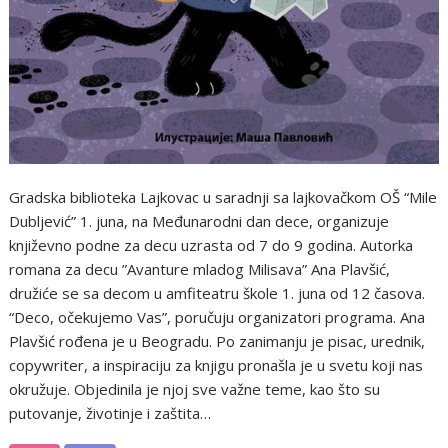
Gradska biblioteka Lajkovac u saradnji sa lajkovačkom OŠ “Mile
Dubljević” 1. juna, na Međunarodni dan dece, organizuje
književno podne za decu uzrasta od 7 do 9 godina. Autorka
romana za decu ”Avanture mladog Milisava” Ana Plavšić,
družiće se sa decom u amfiteatru škole 1. juna od 12 časova.
“Deco, očekujemo Vas”, poručuju organizatori programa. Ana
Plavšić rođena je u Beogradu. Po zanimanju je pisac, urednik,
copywriter, a inspiraciju za knjigu pronašla je u svetu koji nas
okružuje. Objedinila je njoj sve važne teme, kao što su
putovanje, životinje i zaštita…