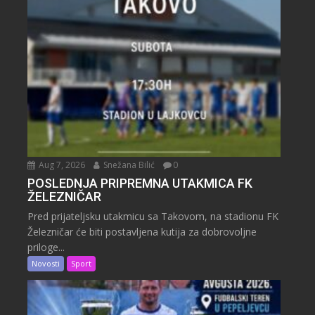
Aug 7, 2026
Snežana Bilić
0
POSLEDNJA PRIPREMNA UTAKMICA FK
ŽELEZNIČAR
Pred prijateljsku utakmicu sa Takovom, na stadionu FK
Železničar će biti postavljena kutija za dobrovoljne
priloge...
Novosti
Sport