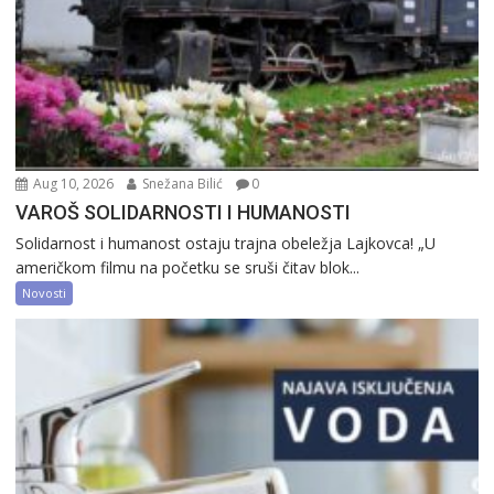
Aug 10, 2026
Snežana Bilić
0
VAROŠ SOLIDARNOSTI I HUMANOSTI
Solidarnost i humanost ostaju trajna obeležja Lajkovca! „U
američkom filmu na početku se sruši čitav blok...
Novosti