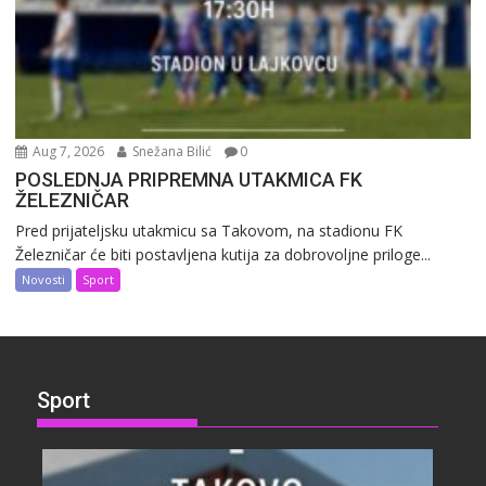
Aug 7, 2026
Snežana Bilić
0
POSLEDNJA PRIPREMNA UTAKMICA FK
ŽELEZNIČAR
Pred prijateljsku utakmicu sa Takovom, na stadionu FK
Železničar će biti postavljena kutija za dobrovoljne priloge...
Novosti
Sport
Sport