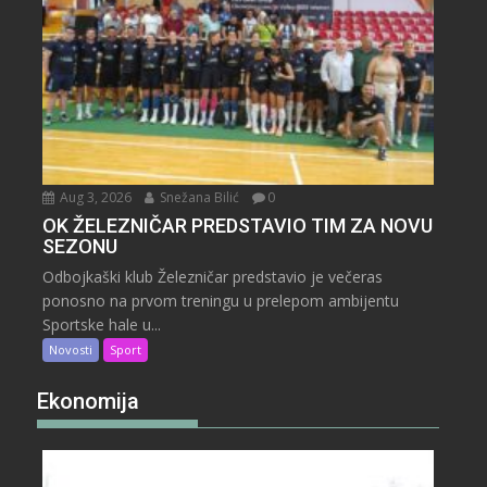
Aug 3, 2026
Snežana Bilić
0
OK ŽELEZNIČAR PREDSTAVIO TIM ZA NOVU
SEZONU
Odbojkaški klub Železničar predstavio je večeras
ponosno na prvom treningu u prelepom ambijentu
Sportske hale u...
Novosti
Sport
Ekonomija