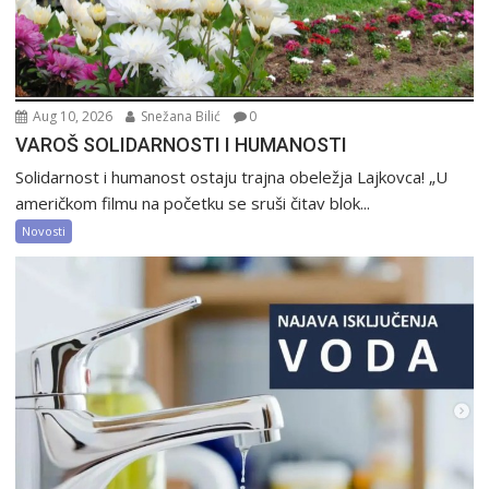
Aug 10, 2026
Snežana Bilić
0
VAROŠ SOLIDARNOSTI I HUMANOSTI
Solidarnost i humanost ostaju trajna obeležja Lajkovca! „U
američkom filmu na početku se sruši čitav blok...
Novosti