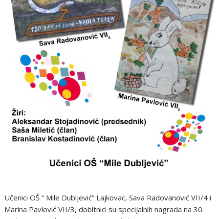
Učenici OŠ ” Mile Dubljević” Lajkovac, Sava Radovanović VII/4 i
Marina Pavlović VII/3, dobitnici su specijalnih nagrada na 30.