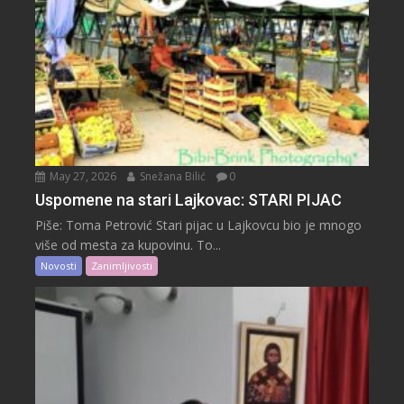
May 27, 2026
Snežana Bilić
0
Uspomene na stari Lajkovac: STARI PIJAC
Piše: Toma Petrović Stari pijac u Lajkovcu bio je mnogo
više od mesta za kupovinu. To...
Novosti
Zanimljivosti