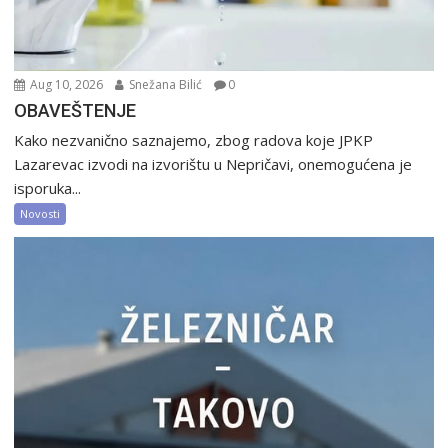
Aug 10, 2026
Snežana Bilić
0
OBAVEŠTENJE
Kako nezvanično saznajemo, zbog radova koje JPKP
Lazarevac izvodi na izvorištu u Nepričavi, onemogućena je
isporuka...
Novosti