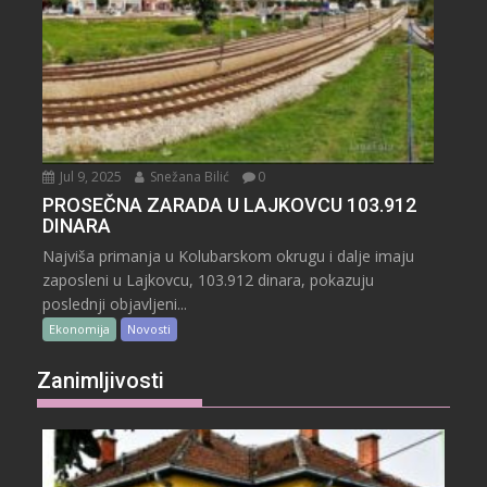
Jul 9, 2025
Snežana Bilić
0
PROSEČNA ZARADA U LAJKOVCU 103.912
DINARA
Najviša primanja u Kolubarskom okrugu i dalje imaju
zaposleni u Lajkovcu, 103.912 dinara, pokazuju
poslednji objavljeni...
Ekonomija
Novosti
Zanimljivosti