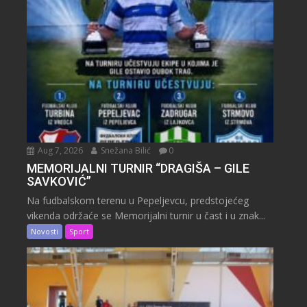
Aug 7, 2026
Snežana Bilić
0
MEMORIJALNI TURNIR “DRAGIŠA – GILE
SAVKOVIĆ”
Na fudbalskom terenu u Pepeljevcu, predstojećeg
vikenda održaće se Memorijalni turnir u čast i u znak...
Novosti
Sport