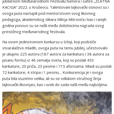
jubilarnom Međunarodnom Festivalu humora i satire „ZLATNA
KACIGA“ 2022. u Kruševcu. Talentovani lajkovački osnovci su i
ovoga puta nastupili pod mentorstvom svog likovnog
pedagoga, akademskog slikara Miloja Mitrovića i kao i ranijih
godina ponovo su se našli među dobitnicima nagrada ovog
prestižnog međunarodnog festivala.
Na ovom jedinstvenom konkursu u Srbiji, koji podstiče
stvaralaštvo mladih, ovoga puta na temu Jubilej, učestvovalo
je ukupno 225 autora (187 autora za karikaturu i 38 autora za
pisanu formu) iz 46 zemalja sveta, koji su poslali 453
karikature, 20 priča, 23 pesme i 715 aforizama. Mladi su poslali
72 karikature, 4 stripa i 1 pesmu… Konkurencija je i ovoga
puta bila izuzetno velika, ali su se odlukom stručnog žirija
lajkovački likovnjaci, kao i uvek do sada našli među najboljima.