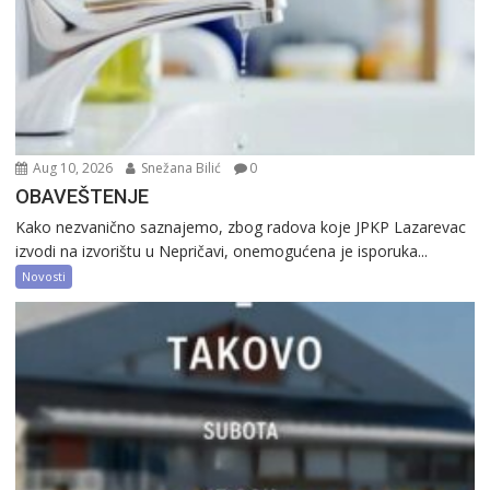
Aug 10, 2026
Snežana Bilić
0
OBAVEŠTENJE
Kako nezvanično saznajemo, zbog radova koje JPKP Lazarevac
izvodi na izvorištu u Nepričavi, onemogućena je isporuka...
Novosti