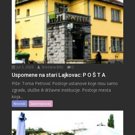
Jul 3, 2026
Snežana Bilić
0
Uspomene na stari Lajkovac: P O Š T A
Piše: Toma Petrović Postoje ustanove koje nisu samo
zgrade, službe ili državne institucije. Postoje mesta
koja...
Novosti
Zanimljivosti