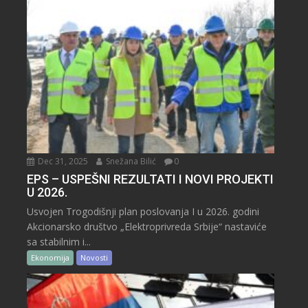
Dec 31, 2025
Snežana Bilić
0
EPS – USPEŠNI REZULTATI I NOVI PROJEKTI
U 2026.
Usvojen Trogodišnji plan poslovanja I u 2026. godini
Akcionarsko društvo „Elektroprivreda Srbije“ nastaviće
sa stabilnim i...
Ekonomija
Novosti