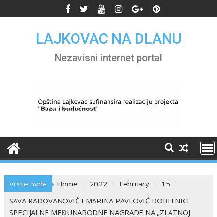
Skip
to
content
LAJKOVAC NA DLANU
Nezavisni internet portal
Vi ste ovde
Home
2022
February
15
SAVA RADOVANOVIĆ I MARINA PAVLOVIĆ DOBITNICI
SPECIJALNE MEĐUNARODNE NAGRADE NA „ZLATNOJ