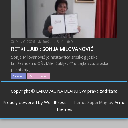
May 6, 2026
Snežana Bilić
0
RETKI LJUDI: SONJA MILOVANOVIĆ
Sonja Milovanović je nastavnica srpskog jezika i
književnosti u OŠ „Mile Dubljević“ u Lajkovcu, srpska
pesnikinja,...
Novosti
Zanimljivosti
Copyright © LAJKOVAC NA DLANU Sva prava zadržana
Proudly powered by WordPress
|
Theme: SuperMag by
Acme
Themes