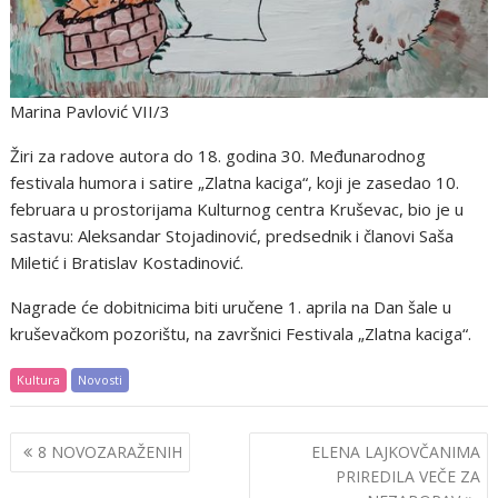
Marina Pavlović VII/3
Žiri za radove autora do 18. godina 30. Međunarodnog
festivala humora i satire „Zlatna kaciga“, koji je zasedao 10.
februara u prostorijama Kulturnog centra Kruševac, bio je u
sastavu: Aleksandar Stojadinović, predsednik i članovi Saša
Miletić i Bratislav Kostadinović.
Nagrade će dobitnicima biti uručene 1. aprila na Dan šale u
kruševačkom pozorištu, na završnici Festivala „Zlatna kaciga“.
Kultura
Novosti
Post
8 NOVOZARAŽENIH
ELENA LAJKOVČANIMA
navigation
PRIREDILA VEČE ZA