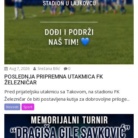
Aug 7, 2026
Snežana Bilić
0
POSLEDNJA PRIPREMNA UTAKMICA FK
ŽELEZNIČAR
Pred prijateljsku utakmicu sa Takovom, na stadionu FK
Železničar će biti postavljena kutija za dobrovoljne priloge...
Novosti
Sport