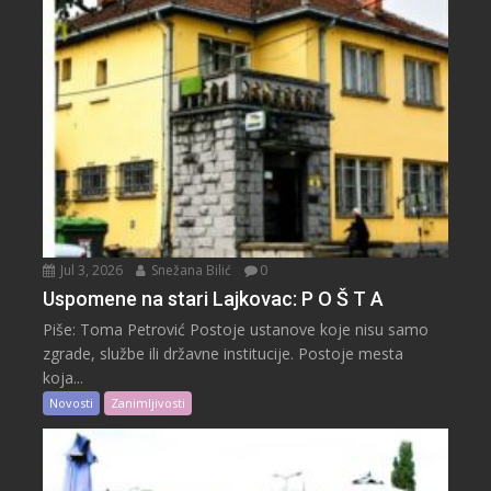
Jul 3, 2026
Snežana Bilić
0
Uspomene na stari Lajkovac: P O Š T A
Piše: Toma Petrović Postoje ustanove koje nisu samo
zgrade, službe ili državne institucije. Postoje mesta
koja...
Novosti
Zanimljivosti