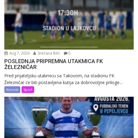
Aug 7, 2026
Snežana Bilić
0
POSLEDNJA PRIPREMNA UTAKMICA FK
ŽELEZNIČAR
Pred prijateljsku utakmicu sa Takovom, na stadionu FK
Železničar će biti postavljena kutija za dobrovoljne priloge...
Novosti
Sport