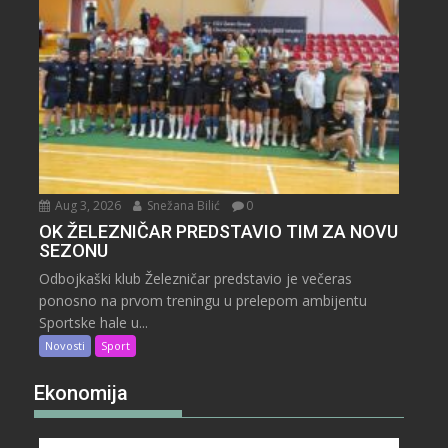
Aug 3, 2026
Snežana Bilić
0
OK ŽELEZNIČAR PREDSTAVIO TIM ZA NOVU
SEZONU
Odbojkaški klub Železničar predstavio je večeras
ponosno na prvom treningu u prelepom ambijentu
Sportske hale u...
Novosti
Sport
Ekonomija