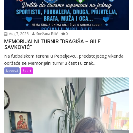
Aug 7, 2026
Snežana Bilić
0
MEMORIJALNI TURNIR “DRAGIŠA – GILE
SAVKOVIĆ”
Na fudbalskom terenu u Pepeljevcu, predstojećeg vikenda
održaće se Memorijalni turnir u čast i u znak...
Novosti
Sport