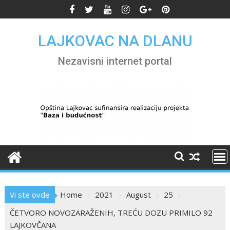
Skip
to
content
LAJKOVAC NA DLANU
Nezavisni internet portal
Vi ste ovde
Home
2021
August
25
ČETVORO NOVOZARAŽENIH, TREĆU DOZU PRIMILO 92
LAJKOVČANA