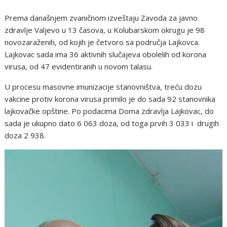
Prema današnjem zvaničnom izveštaju Zavoda za javno
zdravlje Valjevo u 13 časova, u Kolubarskom okrugu je 98
novozaraženih, od kojih je četvoro sa područja Lajkovca.
Lajkovac sada ima 36 aktivnih slučajeva obolelih od korona
virusa, od 47 evidentiranih u novom talasu.
U procesu masovne imunizacije stanovništva, treću dozu
vakcine protiv korona virusa primilo je do sada 92 stanovnika
lajkovačke opštine. Po podacima Doma zdravlja Lajkovac, do
sada je ukupno dato 6 063 doza, od toga prvih 3 033 i drugih
doza 2 938.