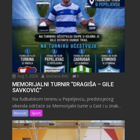
Aug 7, 2026
Snežana Bilić
0
MEMORIJALNI TURNIR “DRAGIŠA – GILE
SAVKOVIĆ”
Na fudbalskom terenu u Pepeljevcu, predstojećeg
vikenda održaće se Memorijalni turnir u čast i u znak...
Novosti
Sport