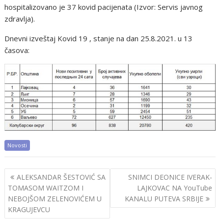
hospitalizovano je 37 kovid pacijenata (Izvor: Servis javnog
zdravlja).
Dnevni izveštaj Kovid 19 , stanje na dan 25.8.2021. u 13
časova:
Novosti
Post
ALEKSANDAR ŠESTOVIĆ SA
SNIMCI DEONICE IVERAK-
navigation
TOMASOM WAITZOM I
LAJKOVAC NA YouTube
NEBOJŠOM ZELENOVIĆEM U
KANALU PUTEVA SRBIJE
KRAGUJEVCU