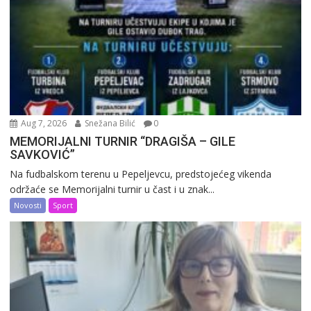
Aug 7, 2026
Snežana Bilić
0
MEMORIJALNI TURNIR “DRAGIŠA – GILE
SAVKOVIĆ”
Na fudbalskom terenu u Pepeljevcu, predstojećeg vikenda
održaće se Memorijalni turnir u čast i u znak...
Novosti
Sport