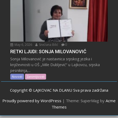
May 6, 2026
Snežana Bilić
0
RETKI LJUDI: SONJA MILOVANOVIĆ
Sonja Milovanović je nastavnica srpskog jezika i
književnosti u OŠ „Mile Dubljević“ u Lajkovcu, srpska
pesnikinja,...
Novosti
Zanimljivosti
Copyright © LAJKOVAC NA DLANU Sva prava zadržana
Proudly powered by WordPress
|
Theme: SuperMag by
Acme
Themes