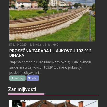
Jul 9, 2025
Snežana Bilić
0
PROSEČNA ZARADA U LAJKOVCU 103.912
DINARA
Najviša primanja u Kolubarskom okrugu i dalje imaju
zaposleni u Lajkovcu, 103.912 dinara, pokazuju
poslednji objavljeni...
Ekonomija
Novosti
Zanimljivosti