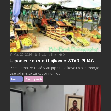
May 27, 2026
Snežana Bilić
0
Uspomene na stari Lajkovac: STARI PIJAC
Piše: Toma Petrović Stari pijac u Lajkovcu bio je mnogo
više od mesta za kupovinu. To...
Novosti
Zanimljivosti