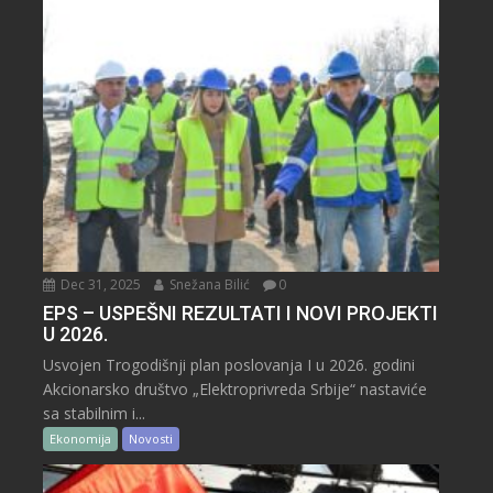
Dec 31, 2025
Snežana Bilić
0
EPS – USPEŠNI REZULTATI I NOVI PROJEKTI
U 2026.
Usvojen Trogodišnji plan poslovanja I u 2026. godini
Akcionarsko društvo „Elektroprivreda Srbije“ nastaviće
sa stabilnim i...
Ekonomija
Novosti