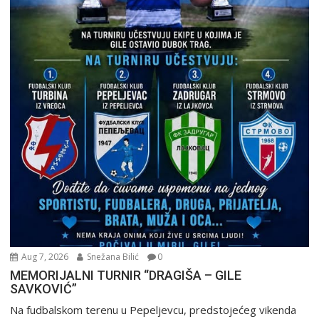
Aug 7, 2026
Snežana Bilić
0
MEMORIJALNI TURNIR “DRAGIŠA – GILE
SAVKOVIĆ”
Na fudbalskom terenu u Pepeljevcu, predstojećeg vikenda