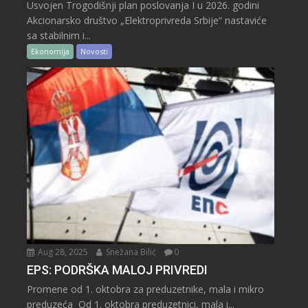
Usvojen Trogodišnji plan poslovanja I u 2026. godini
Akcionarsko društvo „Elektroprivreda Srbije“ nastaviće
sa stabilnim i...
Ekonomija
Novosti
Aug 28, 2025
Snežana Bilić
0
EPS: PODRŠKA MALOJ PRIVREDI
Promene od 1. oktobra za preduzetnike, mala i mikro
preduzeća Od 1. oktobra preduzetnici, mala i...