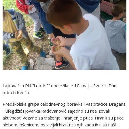
Lajkovačka PU “Leptirič” obeležila je 10. maj – Svetski Dan
ptica i drveća.
Predškolska grupa celodnevnog boravka i vaspitačice Dragana
Tufegdžić i Jovanka Radovanović zajedno su realizovali
aktivnosti vezane za traženje i hranjenje ptica. Hranili su ptice
hlebom, pšenicom, ostavljali hranu za njih kada ih nisu našli…