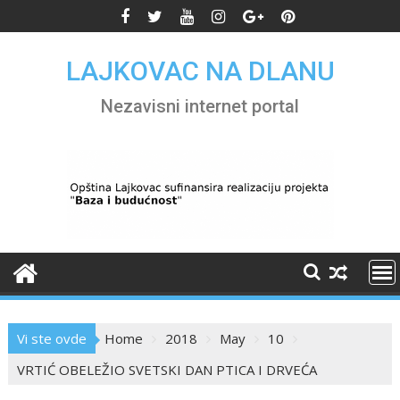
Skip
to
content
LAJKOVAC NA DLANU
Nezavisni internet portal
Vi ste ovde
Home
2018
May
10
VRTIĆ OBELEŽIO SVETSKI DAN PTICA I DRVEĆA