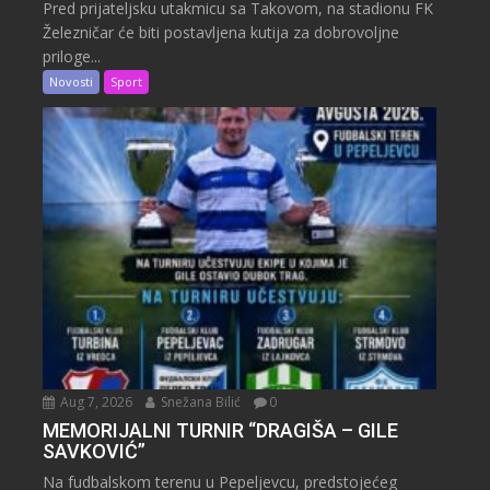
Pred prijateljsku utakmicu sa Takovom, na stadionu FK
Železničar će biti postavljena kutija za dobrovoljne
priloge...
Novosti
Sport
Aug 7, 2026
Snežana Bilić
0
MEMORIJALNI TURNIR “DRAGIŠA – GILE
SAVKOVIĆ”
Na fudbalskom terenu u Pepeljevcu, predstojećeg