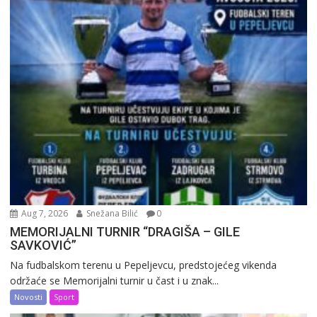
Aug 7, 2026
Snežana Bilić
0
MEMORIJALNI TURNIR “DRAGIŠA – GILE
SAVKOVIĆ”
Na fudbalskom terenu u Pepeljevcu, predstojećeg vikenda
održaće se Memorijalni turnir u čast i u znak...
Novosti
Sport