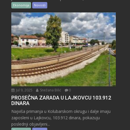
Ekonomija
Novosti
Jul 9, 2025
Snežana Bilić
0
PROSEČNA ZARADA U LAJKOVCU 103.912
DINARA
Najviša primanja u Kolubarskom okrugu i dalje imaju
zaposleni u Lajkovcu, 103.912 dinara, pokazuju
poslednji objavljeni...