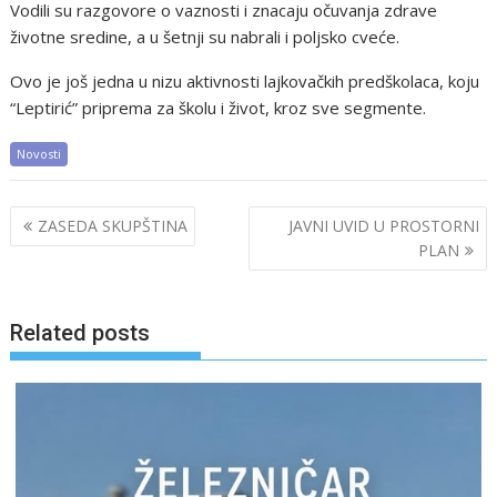
Vodili su razgovore o vaznosti i znacaju očuvanja zdrave
životne sredine, a u šetnji su nabrali i poljsko cveće.
Ovo je još jedna u nizu aktivnosti lajkovačkih predškolaca, koju
“Leptirić” priprema za školu i život, kroz sve segmente.
Novosti
Post
ZASEDA SKUPŠTINA
JAVNI UVID U PROSTORNI
navigation
PLAN
Related posts