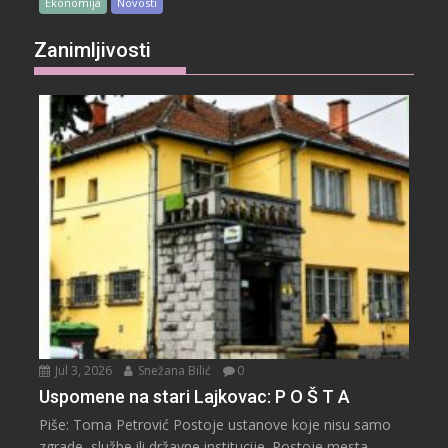
Ekonomija
Novosti
Zanimljivosti
Jul 3, 2026
Snežana Bilić
0
Uspomene na stari Lajkovac: P O Š T A
Piše: Toma Petrović Postoje ustanove koje nisu samo
zgrade, službe ili državne institucije. Postoje mesta