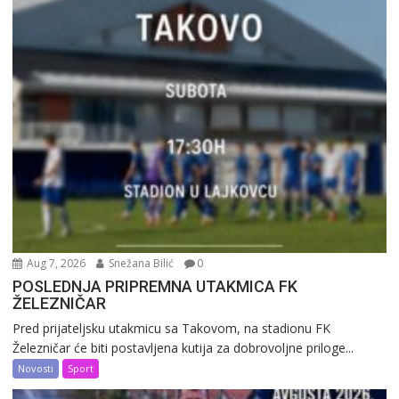
Aug 7, 2026
Snežana Bilić
0
POSLEDNJA PRIPREMNA UTAKMICA FK
ŽELEZNIČAR
Pred prijateljsku utakmicu sa Takovom, na stadionu FK
Železničar će biti postavljena kutija za dobrovoljne priloge...
Novosti
Sport