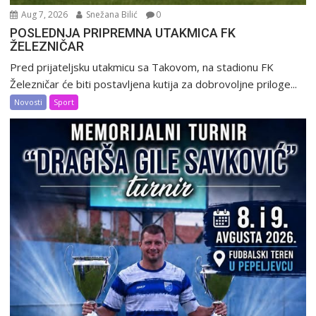
Aug 7, 2026
Snežana Bilić
0
POSLEDNJA PRIPREMNA UTAKMICA FK
ŽELEZNIČAR
Pred prijateljsku utakmicu sa Takovom, na stadionu FK
Železničar će biti postavljena kutija za dobrovoljne priloge...
Novosti
Sport