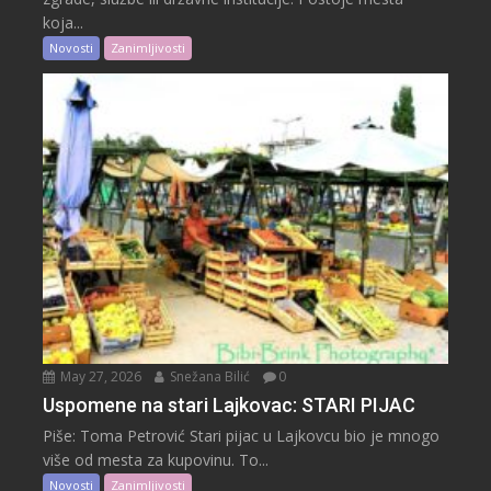
koja...
Novosti
Zanimljivosti
May 27, 2026
Snežana Bilić
0
Uspomene na stari Lajkovac: STARI PIJAC
Piše: Toma Petrović Stari pijac u Lajkovcu bio je mnogo
više od mesta za kupovinu. To...
Novosti
Zanimljivosti