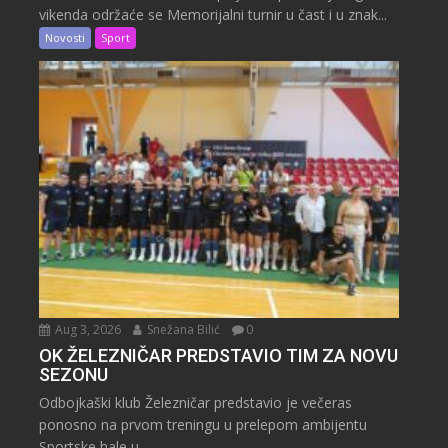
vikenda održaće se Memorijalni turnir u čast i u znak...
Novosti
Sport
Aug 3, 2026
Snežana Bilić
0
OK ŽELEZNIČAR PREDSTAVIO TIM ZA NOVU
SEZONU
Odbojkaški klub Železničar predstavio je večeras
ponosno na prvom treningu u prelepom ambijentu
Sportske hale u...