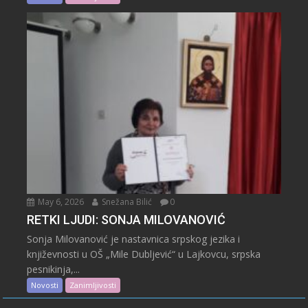
May 6, 2026
Snežana Bilić
0
RETKI LJUDI: SONJA MILOVANOVIĆ
Sonja Milovanović je nastavnica srpskog jezika i
književnosti u OŠ „Mile Dubljević“ u Lajkovcu, srpska
pesnikinja,...
Novosti
Zanimljivosti