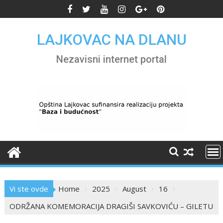
Skip
to
content
LAJKOVAC NA DLANU
Nezavisni internet portal
Vi ste ovde
Home
2025
August
16
ODRŽANA KOMEMORACIJA DRAGIŠI SAVKOVIĆU – GILETU