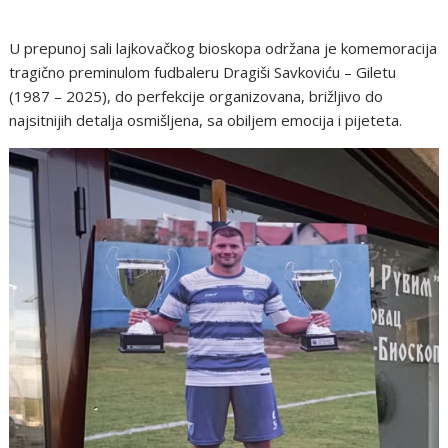
U prepunoj sali lajkovačkog bioskopa održana je komemoracija
tragično preminulom fudbaleru Dragiši Savkoviću – Giletu
(1987 – 2025), do perfekcije organizovana, brižljivo do
najsitnijih detalja osmišljena, sa obiljem emocija i pijeteta.