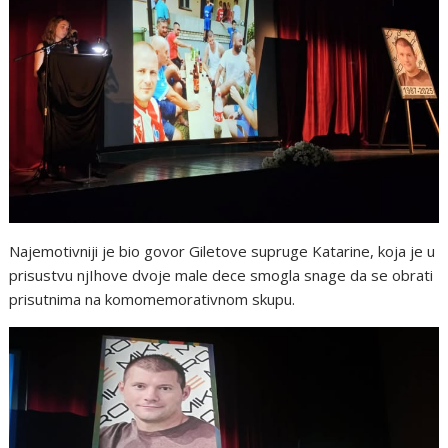
Najemotivniji je bio govor Giletove supruge Katarine, koja je u
prisustvu njIhove dvoje male dece smogla snage da se obrati
prisutnima na komomemorativnom skupu.