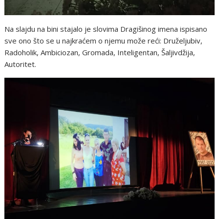
Na slajdu na bini stajalo je slovima Dragišinog imena ispisano
sve ono što se u najkraćem o njemu može reći: Druželjubiv,
Radoholik, Ambiciozan, Gromada, Inteligentan, Šaljivdžija,
Autoritet.