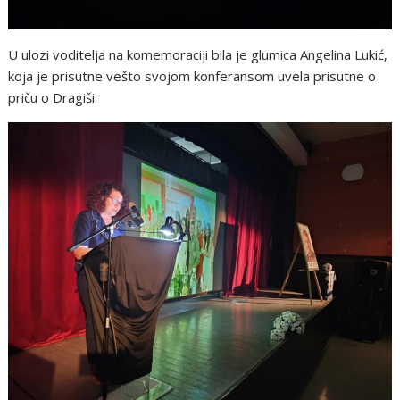
U ulozi voditelja na komemoraciji bila je glumica Angelina Lukić,
koja je prisutne vešto svojom konferansom uvela prisutne o
priču o Dragiši.