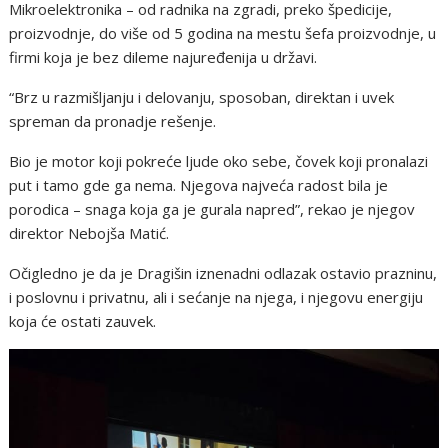
Mikroelektronika – od radnika na zgradi, preko špedicije,
proizvodnje, do više od 5 godina na mestu šefa proizvodnje, u
firmi koja je bez dileme najuređenija u državi.
“Brz u razmišljanju i delovanju, sposoban, direktan i uvek
spreman da pronadje rešenje.
Bio je motor koji pokreće ljude oko sebe, čovek koji pronalazi
put i tamo gde ga nema. Njegova najveća radost bila je
porodica – snaga koja ga je gurala napred”, rekao je njegov
direktor Nebojša Matić.
Očigledno je da je Dragišin iznenadni odlazak ostavio prazninu,
i poslovnu i privatnu, ali i sećanje na njega, i njegovu energiju
koja će ostati zauvek.