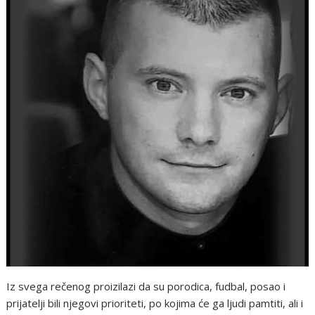
Iz svega rečenog proizilazi da su porodica, fudbal, posao i
prijatelji bili njegovi prioriteti, po kojima će ga ljudi pamtiti, ali i