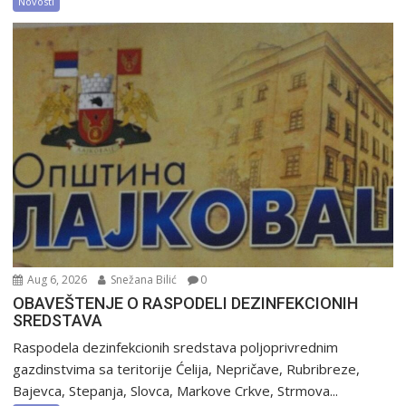
Novosti
Aug 6, 2026
Snežana Bilić
0
OBAVEŠTENJE O RASPODELI DEZINFEKCIONIH
SREDSTAVA
Raspodela dezinfekcionih sredstava poljoprivrednim
gazdinstvima sa teritorije Ćelija, Nepričave, Rubribreze,
Bajevca, Stepanja, Slovca, Markove Crkve, Strmova...