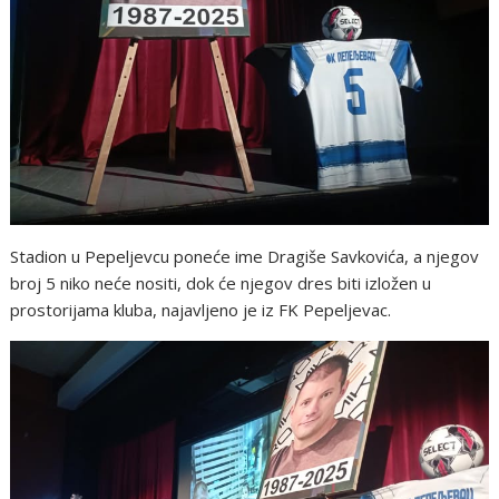
Stadion u Pepeljevcu poneće ime Dragiše Savkovića, a njegov
broj 5 niko neće nositi, dok će njegov dres biti izložen u
prostorijama kluba, najavljeno je iz FK Pepeljevac.