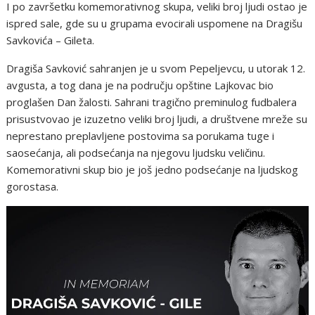
I po završetku komemorativnog skupa, veliki broj ljudi ostao je
ispred sale, gde su u grupama evocirali uspomene na Dragišu
Savkovića – Gileta.
Dragiša Savković sahranjen je u svom Pepeljevcu, u utorak 12.
avgusta, a tog dana je na području opštine Lajkovac bio
proglašen Dan žalosti. Sahrani tragično preminulog fudbalera
prisustvovao je izuzetno veliki broj ljudi, a društvene mreže su
neprestano preplavljene postovima sa porukama tuge i
saosećanja, ali podsećanja na njegovu ljudsku veličinu.
Komemorativni skup bio je još jedno podsećanje na ljudskog
gorostasa.