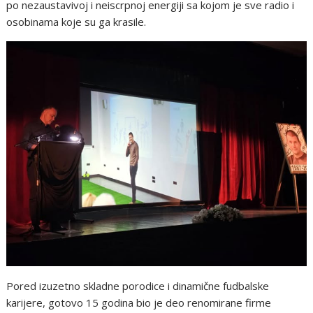
po nezaustavivoj i neiscrpnoj energiji sa kojom je sve radio i
osobinama koje su ga krasile.
Pored izuzetno skladne porodice i dinamične fudbalske
karijere, gotovo 15 godina bio je deo renomirane firme