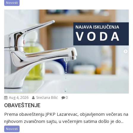
Novosti
Aug 4, 2026
Snežana Bilić
0
OBAVEŠTENJE
Prema obaveštenju JPKP Lazarevac, objavljenom večeras na
njihovom zvaničnom sajtu, u večernjim satima došlo je do...
Novosti