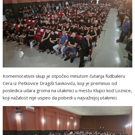
Komemorativni skup je otpočeo minutom ćutanja fudbaleru
Cera iz Petkovice Dragiši Savkoviću, koji je preminuo od
posledica udara groma na utakmici u mestu Klupci kod Loznice,
koji nažalost nije uspeo da pobedi u najvažnijoj utakmici.