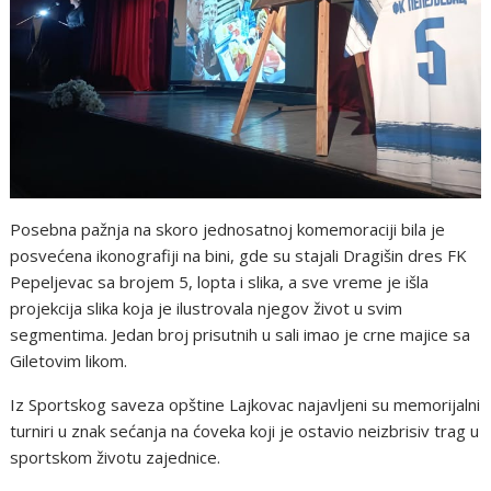
Posebna pažnja na skoro jednosatnoj komemoraciji bila je
posvećena ikonografiji na bini, gde su stajali Dragišin dres FK
Pepeljevac sa brojem 5, lopta i slika, a sve vreme je išla
projekcija slika koja je ilustrovala njegov život u svim
segmentima. Jedan broj prisutnih u sali imao je crne majice sa
Giletovim likom.
Iz Sportskog saveza opštine Lajkovac najavljeni su memorijalni
turniri u znak sećanja na ćoveka koji je ostavio neizbrisiv trag u
sportskom životu zajednice.