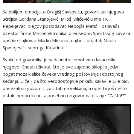
Sa obiljem emocija, o Dragiši Savkoviću, govorili su: njegova
učitljica Gordana Stanojević, Miloš Milićević u ime FK
Pepeljevac, njegov poslodavac Nebojša Matić – osnivač i
direktor firme Mikroelektronika, predsednik Sportskog saveza
opštine Lajkovac Marko Mirković, najbolji prijatelj Nikola
Spasojević i supruga Katarina.
Svako od govornika je nadahnuto i emotivno davao sliku
njegove ličnosti i života, što je sve zajedno sklopilo jedan
bogat mozaik slike čoveka vrednog poštovanja i dostojnog
sećanja. U želji da što verodostojnije prikažu kakav je Gile bio,
posezali su govornici za citatima velikana, a opet bi još nešto
ostalo nedorečeno, a posebno odgovor na pitanje: ”Zašto!?”