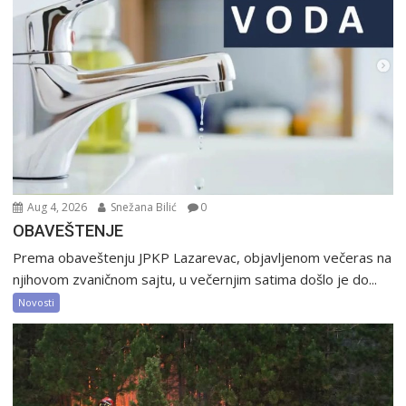
Aug 4, 2026
Snežana Bilić
0
OBAVEŠTENJE
Prema obaveštenju JPKP Lazarevac, objavljenom večeras na
njihovom zvaničnom sajtu, u večernjim satima došlo je do...
Novosti