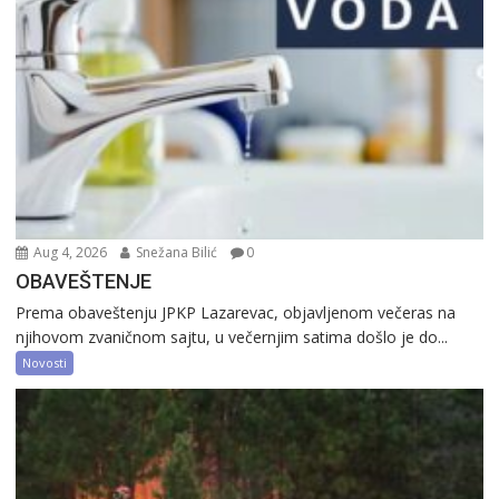
Aug 4, 2026
Snežana Bilić
0
OBAVEŠTENJE
Prema obaveštenju JPKP Lazarevac, objavljenom večeras na
njihovom zvaničnom sajtu, u večernjim satima došlo je do...
Novosti