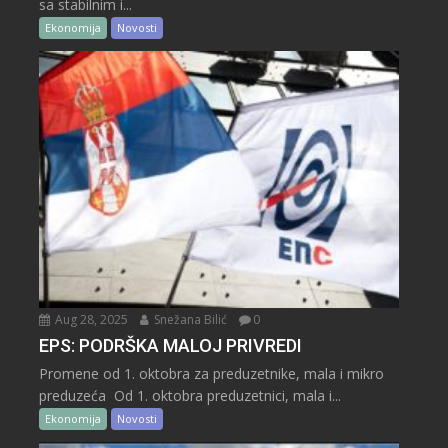
sa stabilnim i...
Ekonomija
Novosti
Aug 28, 2025
Snežana Bilić
0
EPS: PODRŠKA MALOJ PRIVREDI
Promene od 1. oktobra za preduzetnike, mala i mikro
preduzeća Od 1. oktobra preduzetnici, mala i...
Ekonomija
Novosti