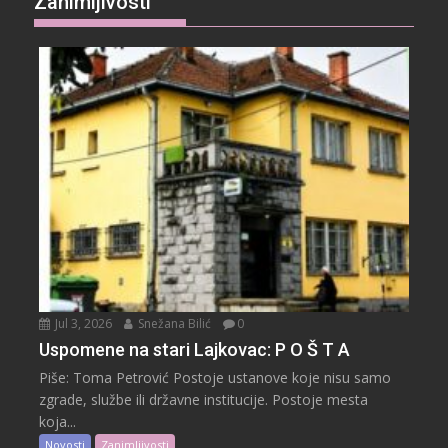
Zanimljivosti
Jul 3, 2026
Snežana Bilić
0
Uspomene na stari Lajkovac: P O Š T A
Piše: Toma Petrović Postoje ustanove koje nisu samo
zgrade, službe ili državne institucije. Postoje mesta
koja...
Novosti
Zanimljivosti