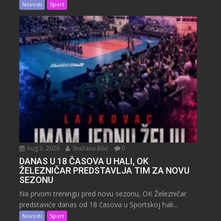
Novosti
Sport
Aug 3, 2026
Snežana Bilić
0
DANAS U 18 ČASOVA U HALI, OK
ŽELEZNIČAR PREDSTAVLJA TIM ZA NOVU
SEZONU
Na prvom treningu pred novu sezonu, OK Železničar
predstaviće danas od 18 časova u Sportskoj hali...
Novosti
Sport