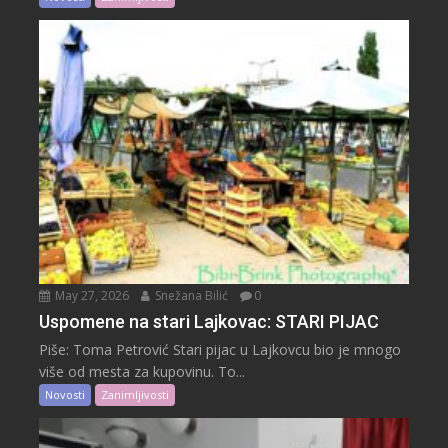
May 27, 2026
Snežana Bilić
0
Uspomene na stari Lajkovac: STARI PIJAC
Piše: Toma Petrović Stari pijac u Lajkovcu bio je mnogo
više od mesta za kupovinu. To...
Novosti
Zanimljivosti