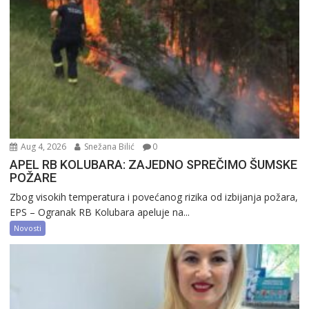
Aug 4, 2026
Snežana Bilić
0
APEL RB KOLUBARA: ZAJEDNO SPREČIMO ŠUMSKE
POŽARE
Zbog visokih temperatura i povećanog rizika od izbijanja požara,
EPS – Ogranak RB Kolubara apeluje na...
Novosti