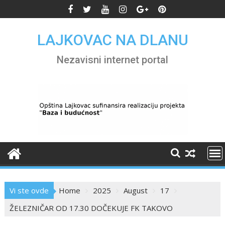
Skip
to
content
LAJKOVAC NA DLANU
Nezavisni internet portal
Vi ste ovde
Home
2025
August
17
ŽELEZNIČAR OD 17.30 DOČEKUJE FK TAKOVO