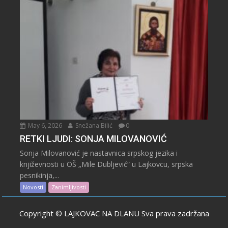
May 6, 2026
Snežana Bilić
0
RETKI LJUDI: SONJA MILOVANOVIĆ
Sonja Milovanović je nastavnica srpskog jezika i
književnosti u OŠ „Mile Dubljević“ u Lajkovcu, srpska
pesnikinja,...
Novosti
Zanimljivosti
Copyright © LAJKOVAC NA DLANU Sva prava zadržana