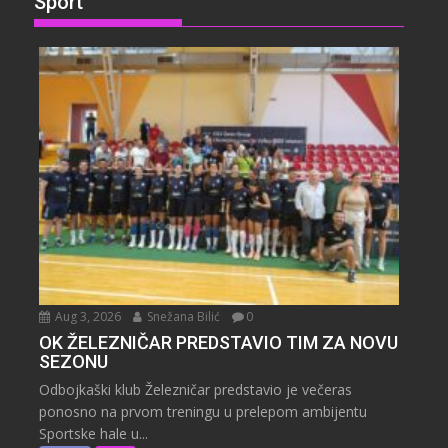
Sport
Aug 3, 2026
Snežana Bilić
0
OK ŽELEZNIČAR PREDSTAVIO TIM ZA NOVU
SEZONU
Odbojkaški klub Železničar predstavio je večeras
ponosno na prvom treningu u prelepom ambijentu
Sportske hale u...