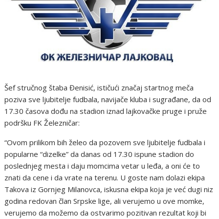
Šef stručnog štaba Đenisić, ističući značaj startnog meča
poziva sve ljubitelje fudbala, navijače kluba i sugrađane, da od
17.30 časova dođu na stadion iznad lajkovačke pruge i pruže
podršku FK Železničar:
“Ovom prilikom bih želeo da pozovem sve ljubitelje fudbala i
popularne “dizelke” da danas od 17.30 ispune stadion do
poslednjeg mesta i daju momcima vetar u leđa, a oni će to
znati da cene i da vrate na terenu. U goste nam dolazi ekipa
Takova iz Gornjeg Milanovca, iskusna ekipa koja je već dugi niz
godina redovan član Srpske lige, ali verujemo u ove momke,
verujemo da možemo da ostvarimo pozitivan rezultat koji bi