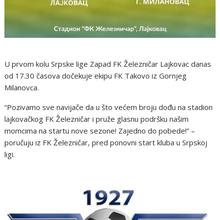
U prvom kolu Srpske lige Zapad FK Železničar Lajkovac danas
od 17.30 časova dočekuje ekipu FK Takovo iz Gornjeg
Milanovca.
“Pozivamo sve navijače da u što većem broju dođu na stadion
lajkovačkog FK Železničar i pruže glasnu podršku našim
momcima na startu nove sezone! Zajedno do pobede!” –
poručuju iz FK Železničar, pred ponovni start kluba u Srpskoj
ligi.