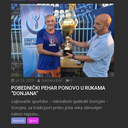
Jul 29, 2026
Snežana Bilić
0
POBEDNIČKI PEHAR PONOVO U RUKAMA
“DONJANA”
Lajkovački sportsko – rekreativni spektakl Gornjani –
Donjani, sa tradicjiom preko pola veka obnovljen
nakon nepunu...
Novosti
Sport