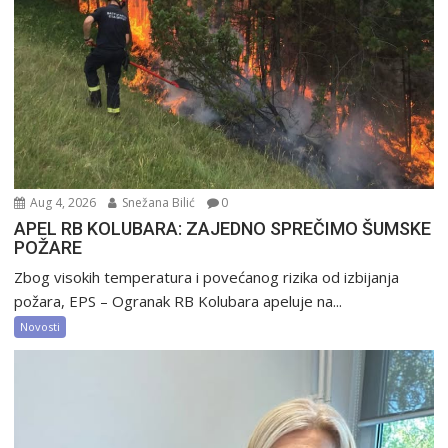
Aug 4, 2026
Snežana Bilić
0
APEL RB KOLUBARA: ZAJEDNO SPREČIMO ŠUMSKE
POŽARE
Zbog visokih temperatura i povećanog rizika od izbijanja
požara, EPS – Ogranak RB Kolubara apeluje na...
Novosti