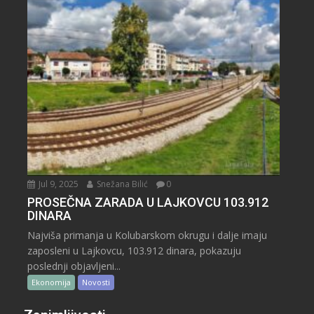
Jul 9, 2025
Snežana Bilić
0
PROSEČNA ZARADA U LAJKOVCU 103.912
DINARA
Najviša primanja u Kolubarskom okrugu i dalje imaju
zaposleni u Lajkovcu, 103.912 dinara, pokazuju
poslednji objavljeni...
Ekonomija
Novosti