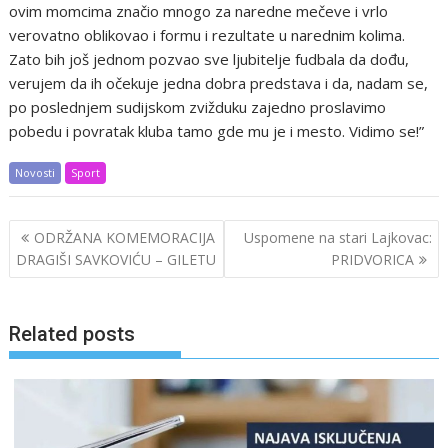
ovim momcima značio mnogo za naredne mečeve i vrlo
verovatno oblikovao i formu i rezultate u narednim kolima.
Zato bih još jednom pozvao sve ljubitelje fudbala da dođu,
verujem da ih očekuje jedna dobra predstava i da, nadam se,
po poslednjem sudijskom zvižduku zajedno proslavimo
pobedu i povratak kluba tamo gde mu je i mesto. Vidimo se!”
Novosti
Sport
Post
ODRŽANA KOMEMORACIJA
Uspomene na stari Lajkovac:
navigation
DRAGIŠI SAVKOVIĆU – GILETU
PRIDVORICA
Related posts