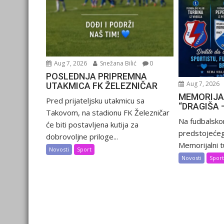
Aug 7, 2026
Snežana Bilić
0
POSLEDNJA PRIPREMNA
Aug 7, 2026
UTAKMICA FK ŽELEZNIČAR
MEMORIJA
Pred prijateljsku utakmicu sa
“DRAGIŠA 
Takovom, na stadionu FK Železničar
Na fudbalsko
će biti postavljena kutija za
predstojećeg
dobrovoljne priloge...
Memorijalni tu
Novosti
Sport
Novosti
Spor