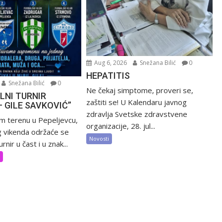
Aug 6, 2026
Snežana Bilić
0
HEPATITIS
Snežana Bilić
0
Ne čekaj simptome, proveri se,
LNI TURNIR
zaštiti se! U Kalendaru javnog
– GILE SAVKOVIĆ”
zdravlja Svetske zdravstvene
m terenu u Pepeljevcu,
organizacije, 28. jul...
 vikenda održaće se
Novosti
rnir u čast i u znak...
t