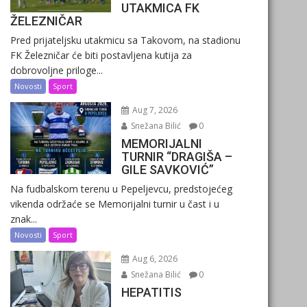
UTAKMICA FK
ŽELEZNIČAR
Pred prijateljsku utakmicu sa Takovom, na stadionu
FK Železničar će biti postavljena kutija za
dobrovoljne priloge...
Novosti
Sport
Aug 7, 2026
Snežana Bilić
0
MEMORIJALNI
TURNIR “DRAGIŠA –
GILE SAVKOVIĆ”
Na fudbalskom terenu u Pepeljevcu, predstojećeg
vikenda održaće se Memorijalni turnir u čast i u
znak...
Novosti
Sport
Aug 6, 2026
Snežana Bilić
0
HEPATITIS