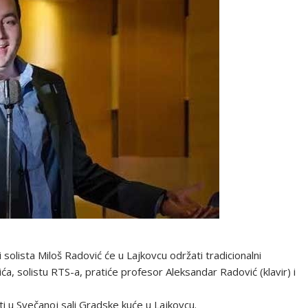
 solista Miloš Radović će u Lajkovcu održati tradicionalni
, solistu RTS-a, pratiće profesor Aleksandar Radović (klavir) i
i u Svečanoj sali Gradske kuće u Lajkovcu.