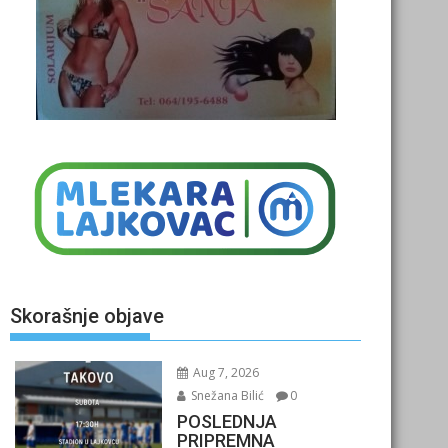
Skorašnje objave
Aug 7, 2026
Snežana Bilić
0
POSLEDNJA
PRIPREMNA