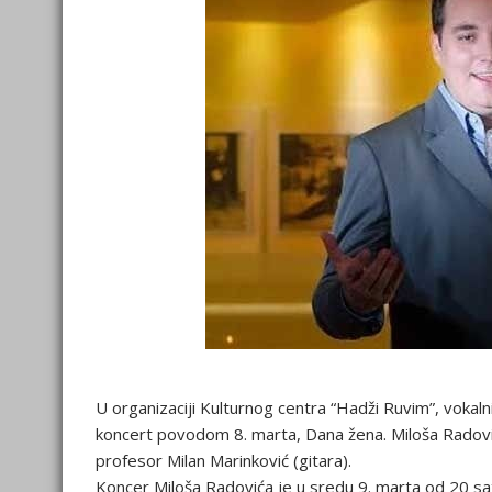
U organizaciji Kulturnog centra “Hadži Ruvim”, vokalni
koncert povodom 8. marta, Dana žena. Miloša Radovića
profesor Milan Marinković (gitara).
Koncer Miloša Radovića je u sredu 9. marta od 20 sat