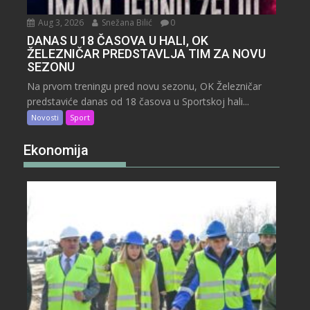
Aug 3, 2026
Snežana Bilić
0
DANAS U 18 ČASOVA U HALI, OK
ŽELEZNIČAR PREDSTAVLJA TIM ZA NOVU
SEZONU
Na prvom treningu pred novu sezonu, OK Železničar
predstaviće danas od 18 časova u Sportskoj hali...
Novosti
Sport
Ekonomija