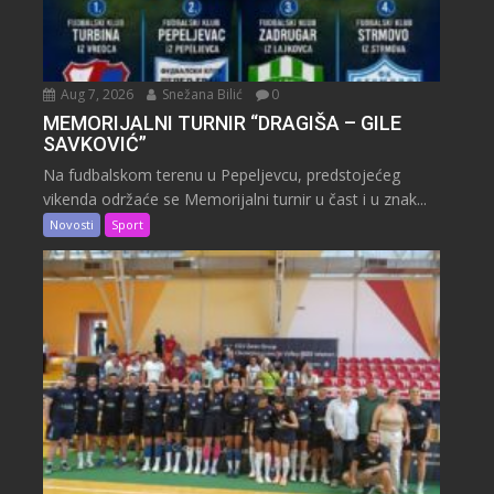
Aug 7, 2026
Snežana Bilić
0
MEMORIJALNI TURNIR “DRAGIŠA – GILE
SAVKOVIĆ”
Na fudbalskom terenu u Pepeljevcu, predstojećeg
vikenda održaće se Memorijalni turnir u čast i u znak...
Novosti
Sport