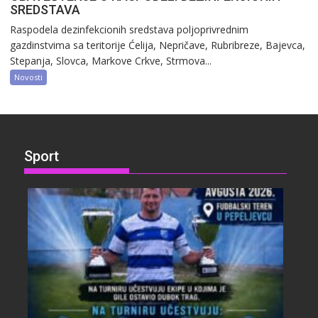
SREDSTAVA
Raspodela dezinfekcionih sredstava poljoprivrednim
gazdinstvima sa teritorije Ćelija, Nepričave, Rubribreze, Bajevca,
Stepanja, Slovca, Markove Crkve, Strmova...
Novosti
Sport