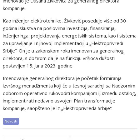
imenovao je Dušana Živkovića za generalnog direktora
kompanije.
Kao inženjer elektrotehnike, Živković poseduje više od 30
godina iskustva na poslovima investicija, finansiranja,
inženjeringa, projektovanja energetskih sistema, kao i sistema
za upravljanje i njihovoj implementaciji u „Elektroprivredi
Srbije“. On je u zakonskom roku imenovan za generalnog
direktora, s obzirom da je na funkciju vršioca dužosti
postavljen 15. juna 2023. godine.
Imenovanje generalnog direktora je početak formiranja
izvršnog menadžmenta koji će u tesnoj saradnji sa Nadzornim
odborom operativno rukovoditi kompanijom i, između ostalog,
implementirati nedavno usvojeni Plan transformacije
kompanije, saopšteno je iz „Elektroprivreda Srbije“.
Novosti
Post