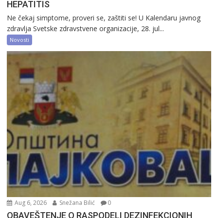
HEPATITIS
Ne čekaj simptome, proveri se, zaštiti se! U Kalendaru javnog
zdravlja Svetske zdravstvene organizacije, 28. jul...
Novosti
Aug 6, 2026
Snežana Bilić
0
OBAVEŠTENJE O RASPODELI DEZINFEKCIONIH