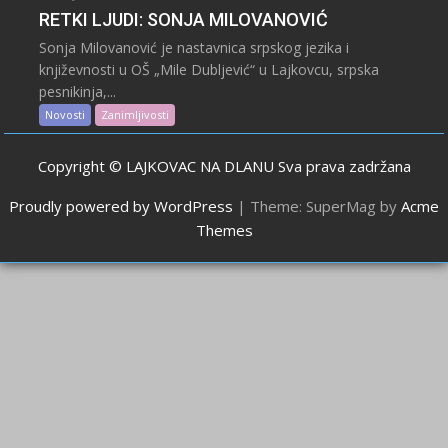
RETKI LJUDI: SONJA MILOVANOVIĆ
Sonja Milovanović je nastavnica srpskog jezika i
književnosti u OŠ „Mile Dubljević“ u Lajkovcu, srpska
pesnikinja,...
Novosti
Zanimljivosti
Copyright © LAJKOVAC NA DLANU Sva prava zadržana
Proudly powered by WordPress
|
Theme: SuperMag by
Acme
Themes