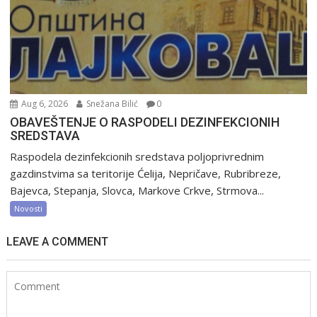
Aug 6, 2026
Snežana Bilić
0
OBAVEŠTENJE O RASPODELI DEZINFEKCIONIH
SREDSTAVA
Raspodela dezinfekcionih sredstava poljoprivrednim
gazdinstvima sa teritorije Ćelija, Nepričave, Rubribreze,
Bajevca, Stepanja, Slovca, Markove Crkve, Strmova...
Novosti
LEAVE A COMMENT