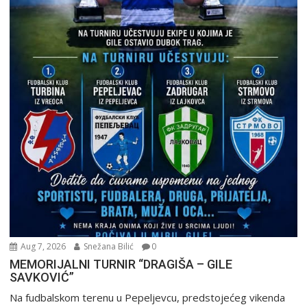
Aug 7, 2026
Snežana Bilić
0
MEMORIJALNI TURNIR “DRAGIŠA – GILE
SAVKOVIĆ”
Na fudbalskom terenu u Pepeljevcu, predstojećeg vikenda