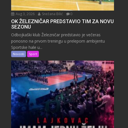
Aug 3, 2026
Snežana Bilić
0
OK ŽELEZNIČAR PREDSTAVIO TIM ZA NOVU
SEZONU
Odbojkaški klub Železničar predstavio je večeras
ponosno na prvom treningu u prelepom ambijentu
Sportske hale u...
Novosti
Sport