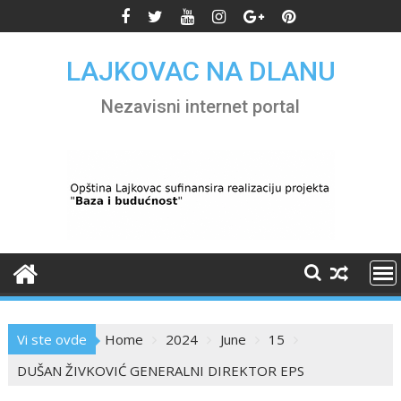
Skip
to
content
LAJKOVAC NA DLANU
Nezavisni internet portal
Vi ste ovde
Home
2024
June
15
DUŠAN ŽIVKOVIĆ GENERALNI DIREKTOR EPS