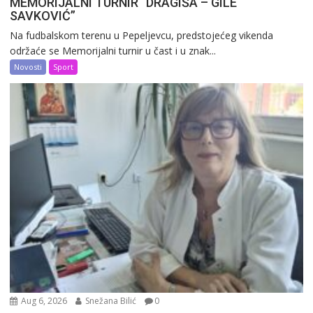
MEMORIJALNI TURNIR “DRAGIŠA – GILE
SAVKOVIĆ”
Na fudbalskom terenu u Pepeljevcu, predstojećeg vikenda
održaće se Memorijalni turnir u čast i u znak...
Novosti
Sport
Aug 6, 2026
Snežana Bilić
0