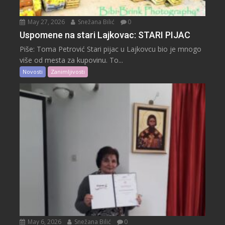
May 27, 2026
Snežana Bilić
0
Uspomene na stari Lajkovac: STARI PIJAC
Piše: Toma Petrović Stari pijac u Lajkovcu bio je mnogo
više od mesta za kupovinu. To...
Novosti
Zanimljivosti
May 6, 2026
Snežana Bilić
0