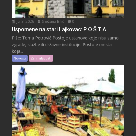
Jul 3, 2026
Snežana Bilić
0
Uspomene na stari Lajkovac: P O Š T A
Piše: Toma Petrović Postoje ustanove koje nisu samo
zgrade, službe ili državne institucije. Postoje mesta
koja...
Novosti
Zanimljivosti