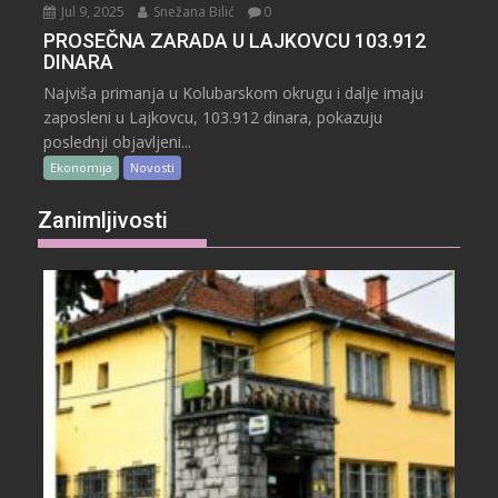
Jul 9, 2025
Snežana Bilić
0
PROSEČNA ZARADA U LAJKOVCU 103.912
DINARA
Najviša primanja u Kolubarskom okrugu i dalje imaju
zaposleni u Lajkovcu, 103.912 dinara, pokazuju
poslednji objavljeni...
Ekonomija
Novosti
Zanimljivosti