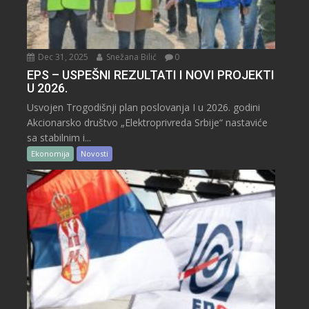
Dec 31, 2025
Snežana Bilić
0
EPS – USPEŠNI REZULTATI I NOVI PROJEKTI
U 2026.
Usvojen Trogodišnji plan poslovanja I u 2026. godini
Akcionarsko društvo „Elektroprivreda Srbije“ nastaviće
sa stabilnim i...
Ekonomija
Novosti