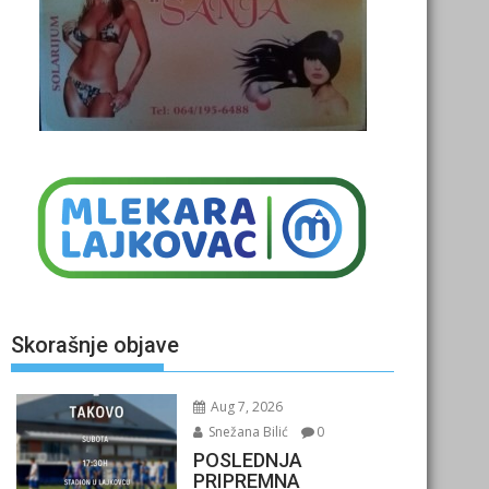
Skorašnje objave
Aug 7, 2026
Snežana Bilić
0
POSLEDNJA
PRIPREMNA