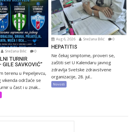
Aug 6, 2026
Snežana Bilić
0
HEPATITIS
Snežana Bilić
0
Ne čekaj simptome, proveri se,
LNI TURNIR
zaštiti se! U Kalendaru javnog
– GILE SAVKOVIĆ”
zdravlja Svetske zdravstvene
m terenu u Pepeljevcu,
organizacije, 28. jul...
 vikenda održaće se
Novosti
rnir u čast i u znak...
t