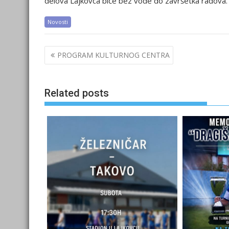
delova Lajkovca biće bez vode do završetka radova.
Novosti
Post
PROGRAM KULTURNOG CENTRA
navigation
Related posts