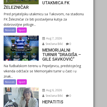
UTAKMICA FK
ŽELEZNIČAR
Pred prijateljsku utakmicu sa Takovom, na stadionu
FK Železničar će biti postavljena kutija za
dobrovoljne priloge...
Novosti
Sport
Aug 7, 2026
Snežana Bilić
0
MEMORIJALNI
TURNIR “DRAGIŠA –
GILE SAVKOVIĆ”
Na fudbalskom terenu u Pepeljevcu, predstojećeg
vikenda održaće se Memorijalni turnir u čast i u
znak...
Novosti
Sport
Aug 6, 2026
Snežana Bilić
0
HEPATITIS