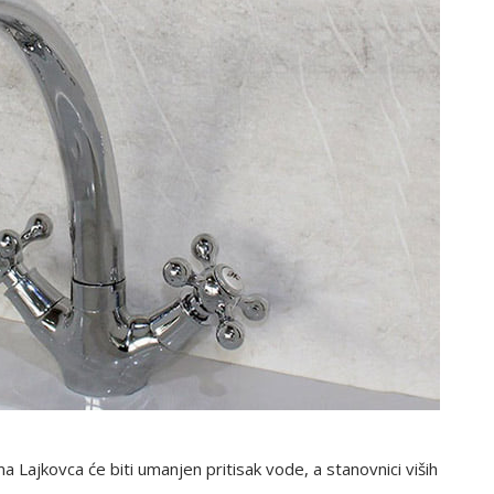
Lajkovca će biti umanjen pritisak vode, a stanovnici viših