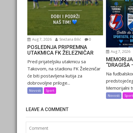
Aug 7, 2026
Snežana Bilić
0
POSLEDNJA PRIPREMNA
Aug 7, 2026
UTAKMICA FK ŽELEZNIČAR
MEMORIJA
Pred prijateljsku utakmicu sa
“DRAGIŠA 
Takovom, na stadionu FK Železničar
Na fudbalsko
će biti postavljena kutija za
predstojećeg
dobrovoljne priloge...
Memorijalni tu
Novosti
Sport
Novosti
Spor
LEAVE A COMMENT