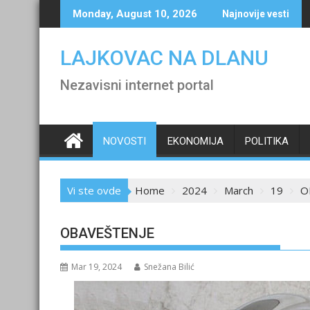
Skip
Monday, August 10, 2026
Najnovije vesti
to
content
LAJKOVAC NA DLANU
Nezavisni internet portal
NOVOSTI
EKONOMIJA
POLITIKA
Vi ste ovde
Home
2024
March
19
O
OBAVEŠTENJE
Mar 19, 2024
Snežana Bilić