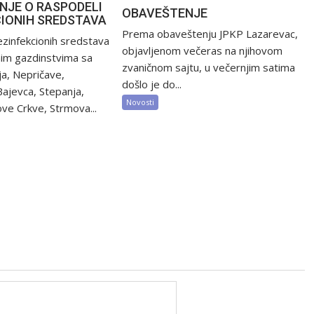
NJE O RASPODELI
OBAVEŠTENJE
CIONIH SREDSTAVA
Prema obaveštenju JPKP Lazarevac,
zinfekcionih sredstava
objavljenom večeras na njihovom
nim gazdinstvima sa
zvaničnom sajtu, u večernjim satima
ija, Nepričave,
došlo je do...
Bajevca, Stepanja,
Novosti
ve Crkve, Strmova...