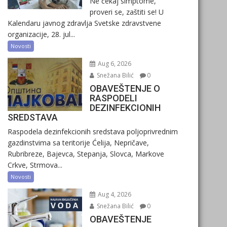
Ne čekaj simptome,
proveri se, zaštiti se! U
Kalendaru javnog zdravlja Svetske zdravstvene
organizacije, 28. jul...
Novosti
Aug 6, 2026
Snežana Bilić
0
OBAVEŠTENJE O
RASPODELI
DEZINFEKCIONIH
SREDSTAVA
Raspodela dezinfekcionih sredstava poljoprivrednim
gazdinstvima sa teritorije Ćelija, Nepričave,
Rubribreze, Bajevca, Stepanja, Slovca, Markove
Crkve, Strmova...
Novosti
Aug 4, 2026
Snežana Bilić
0
OBAVEŠTENJE