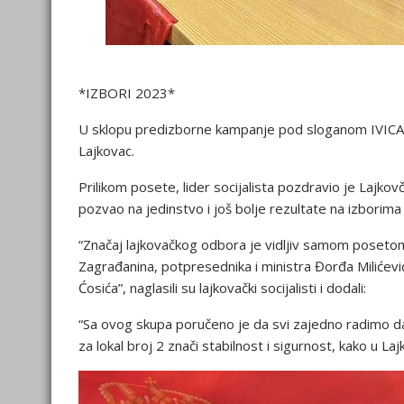
*IZBORI 2023*
U sklopu predizborne kampanje pod sloganom IVICA D
Lajkovac.
Prilikom posete, lider socijalista pozdravio je Lajkov
pozvao na jedinstvo i još bolje rezultate na izborim
“Značaj lajkovačkog odbora je vidljiv samom posetom
Zagrađanina, potpresednika i ministra Đorđa Milićevi
Ćosića”, naglasili su lajkovački socijalisti i dodali:
“Sa ovog skupa poručeno je da svi zajedno radimo da 
za lokal broj 2 znači stabilnost i sigurnost, kako u Lajk