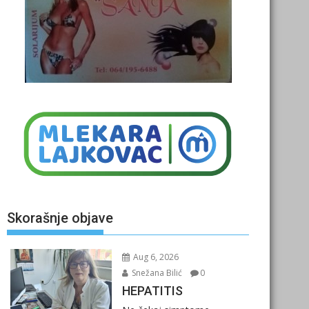
Skorašnje objave
Aug 6, 2026
Snežana Bilić
0
HEPATITIS