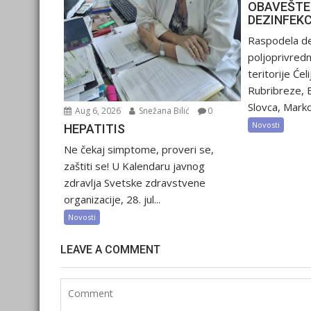
OBAVEŠTE
DEZINFEK
Raspodela de
poljoprivred
teritorije Ćel
Rubribreze, 
Slovca, Marko
Aug 6, 2026
Snežana Bilić
0
Novosti
HEPATITIS
Ne čekaj simptome, proveri se,
zaštiti se! U Kalendaru javnog
zdravlja Svetske zdravstvene
organizacije, 28. jul...
Novosti
LEAVE A COMMENT