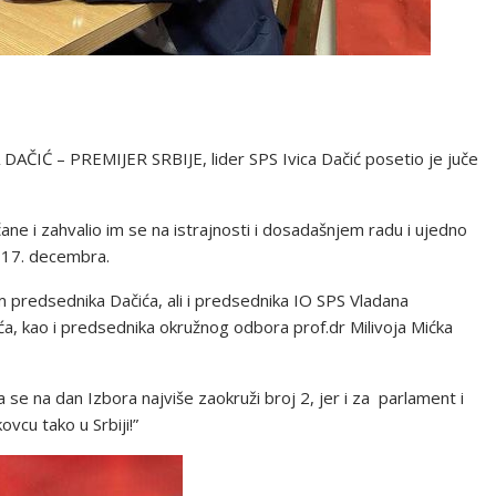
AČIĆ – PREMIJER SRBIJE, lider SPS Ivica Dačić posetio je juče
čane i zahvalio im se na istrajnosti i dosadašnjem radu i ujedno
a 17. decembra.
 predsednika Dačića, ali i predsednika IO SPS Vladana
ća, kao i predsednika okružnog odbora prof.dr Milivoja Mićka
se na dan Izbora najviše zaokruži broj 2, jer i za parlament i
ovcu tako u Srbiji!”