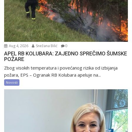
Aug 4, 2026
Snežana Bilić
0
APEL RB KOLUBARA: ZAJEDNO SPREČIMO ŠUMSKE
POŽARE
Zbog visokih temperatura i povećanog rizika od izbijanja
požara, EPS – Ogranak RB Kolubara apeluje na...
Novosti