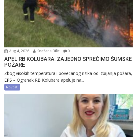
Aug 4, 2026
Snežana Bilić
0
APEL RB KOLUBARA: ZAJEDNO SPREČIMO ŠUMSKE
POŽARE
Zbog visokih temperatura i povećanog rizika od izbijanja požara,
EPS – Ogranak RB Kolubara apeluje na...
Novosti