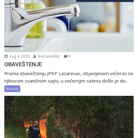
Aug 4, 2026
Snežana Bilić
0
OBAVEŠTENJE
Prema obaveštenju JPKP Lazarevac, objavljenom večeras na
njihovom zvaničnom sajtu, u večernjim satima došlo je do...
Novosti