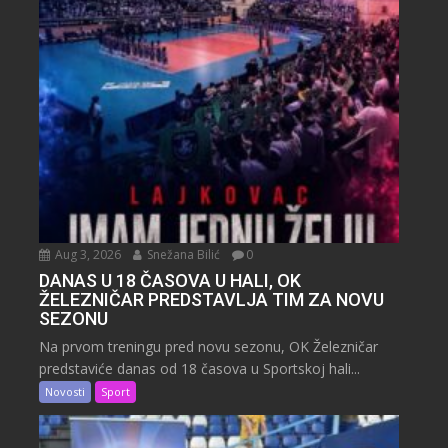
Aug 3, 2026
Snežana Bilić
0
DANAS U 18 ČASOVA U HALI, OK
ŽELEZNIČAR PREDSTAVLJA TIM ZA NOVU
SEZONU
Na prvom treningu pred novu sezonu, OK Železničar
predstaviće danas od 18 časova u Sportskoj hali...
Novosti
Sport