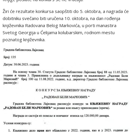
Žiri će rezultate konkursa saopštiti do 5. oktobra, a nagrada će
dobitniku svečano biti uručena 10. oktobra, na dan rođenja
književnika Radovana Belog Markovića, u porti manastira
Svetog Georgija u Ćelijama kolubarskim, rodnom mestu
poznatog književnika.