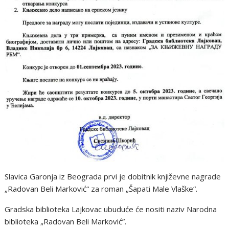
Slavica Garonja iz Beograda prvi je dobitnik književne nagrade
„Radovan Beli Marković“ za roman „Šapati Male Vlaške“.
Gradska biblioteka Lajkovac ubuduće će nositi naziv Narodna
biblioteka „Radovan Beli Marković”.