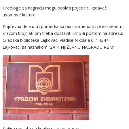
Predloge za nagradu mogu poslati pojedinci, izdavači i
ustanove kulture.
Književna dela u tri primerka sa punim imenom i prezimenom i
kraćom biografijom treba dostaviti lično ili poštom na adresu:
Gradska biblioteka Lajkovac, Vladike Nikolaja 6, 14244
Lajkovac, sa naznakom “ZA KINJIŽEVNU NAGRADU RBM”.
Knjige poslate na konkurs se ne vraćaju.