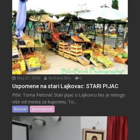
May 27, 2026
Snežana Bilić
0
Uspomene na stari Lajkovac: STARI PIJAC
Piše: Toma Petrović Stari pijac u Lajkovcu bio je mnogo
više od mesta za kupovinu. To...
Novosti
Zanimljivosti