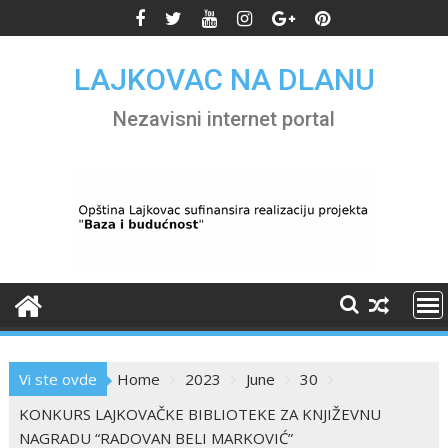
Skip
to
content
LAJKOVAC NA DLANU
Nezavisni internet portal
Vi ste ovde
Home
2023
June
30
KONKURS LAJKOVAČKE BIBLIOTEKE ZA KNJIŽEVNU
NAGRADU “RADOVAN BELI MARKOVIĆ”