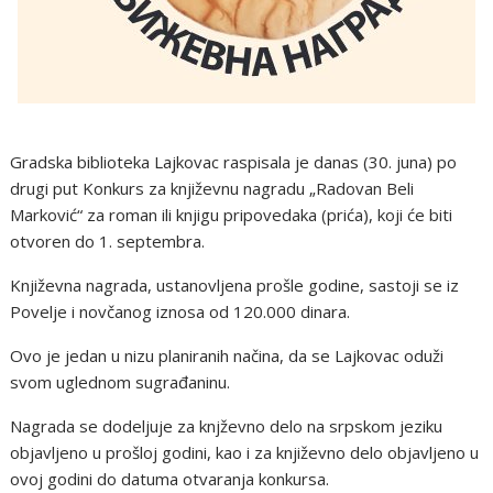
Gradska biblioteka Lajkovac raspisala je danas (30. juna) po
drugi put Konkurs za književnu nagradu „Radovan Beli
Marković“ za roman ili knjigu pripovedaka (prića), koji će biti
otvoren do 1. septembra.
Književna nagrada, ustanovljena prošle godine, sastoji se iz
Povelje i novčanog iznosa od 120.000 dinara.
Ovo je jedan u nizu planiranih načina, da se Lajkovac oduži
svom uglednom sugrađaninu.
Nagrada se dodeljuje za knjževno delo na srpskom jeziku
objavljeno u prošloj godini, kao i za književno delo objavljeno u
ovoj godini do datuma otvaranja konkursa.