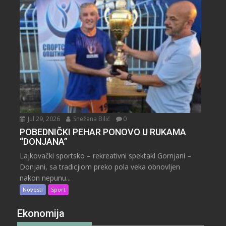
Jul 29, 2026
Snežana Bilić
0
POBEDNIČKI PEHAR PONOVO U RUKAMA
“DONJANA”
Lajkovački sportsko – rekreativni spektakl Gornjani –
Donjani, sa tradicjiom preko pola veka obnovljen
nakon nepunu...
Novosti
Sport
Ekonomija