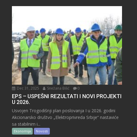
Dec 31, 2025
Snežana Bilić
0
EPS – USPEŠNI REZULTATI I NOVI PROJEKTI
U 2026.
Usvojen Trogodišnji plan poslovanja I u 2026. godini
Akcionarsko društvo „Elektroprivreda Srbije“ nastaviće
sa stabilnim i...
Ekonomija
Novosti