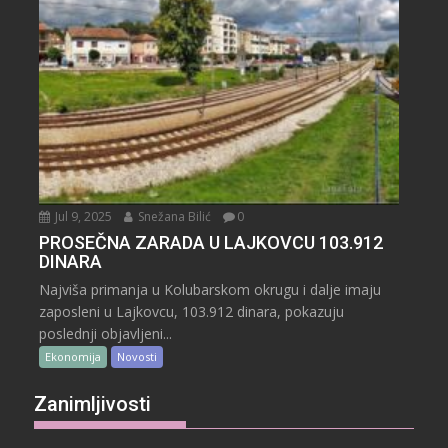
Jul 9, 2025
Snežana Bilić
0
PROSEČNA ZARADA U LAJKOVCU 103.912
DINARA
Najviša primanja u Kolubarskom okrugu i dalje imaju
zaposleni u Lajkovcu, 103.912 dinara, pokazuju
poslednji objavljeni...
Ekonomija
Novosti
Zanimljivosti