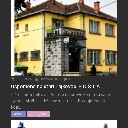
Jul 3, 2026
Snežana Bilić
0
Uspomene na stari Lajkovac: P O Š T A
Piše: Toma Petrović Postoje ustanove koje nisu samo
zgrade, službe ili državne institucije. Postoje mesta
koja...
Novosti
Zanimljivosti