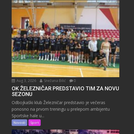
Aug 3, 2026
Snežana Bilić
0
OK ŽELEZNIČAR PREDSTAVIO TIM ZA NOVU
SEZONU
Odbojkaški klub Železničar predstavio je večeras
ponosno na prvom treningu u prelepom ambijentu
Sportske hale u...
Novosti
Sport