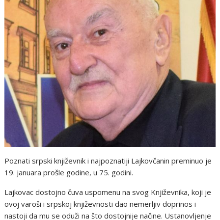
Poznati srpski književnik i najpoznatiji Lajkovčanin preminuo je
19. januara prošle godine, u 75. godini.
Lajkovac dostojno čuva uspomenu na svog Književnika, koji je
ovoj varoši i srpskoj književnosti dao nemerljiv doprinos i
nastoji da mu se oduži na što dostojnije načine. Ustanovljenje