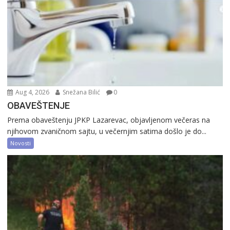
Aug 4, 2026
Snežana Bilić
0
OBAVEŠTENJE
Prema obaveštenju JPKP Lazarevac, objavljenom večeras na
njihovom zvaničnom sajtu, u večernjim satima došlo je do...
Novosti