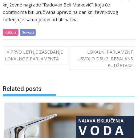
književne nagrade “Radovan Beli Marković”, koja će
dobitnicima biti uručivana upravo na dan književnikovog
rođenja je samo jedan od tih načina.
Kultura
Novosti
Post
PRVO LETNJE ZASEDANJE
LOKALNI PARLAMENT
navigation
LOKALNOG PARLAMENTA
USVOJIO DRUGI REBALANS
BUDŽETA
Related posts