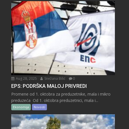
Aug 28, 2025
Snežana Bilić
0
EPS: PODRŠKA MALOJ PRIVREDI
Promene od 1. oktobra za preduzetnike, mala i mikro
preduzeća Od 1. oktobra preduzetnici, mala i...
Ekonomija
Novosti