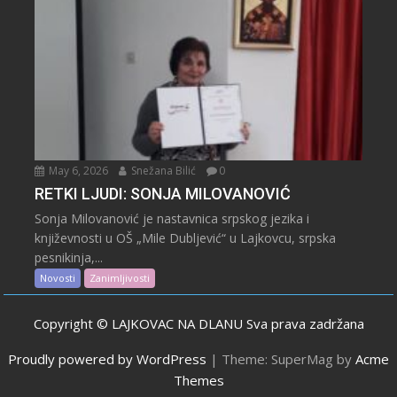
May 6, 2026
Snežana Bilić
0
RETKI LJUDI: SONJA MILOVANOVIĆ
Sonja Milovanović je nastavnica srpskog jezika i
književnosti u OŠ „Mile Dubljević“ u Lajkovcu, srpska
pesnikinja,...
Novosti
Zanimljivosti
Copyright © LAJKOVAC NA DLANU Sva prava zadržana
Proudly powered by WordPress
|
Theme: SuperMag by
Acme
Themes