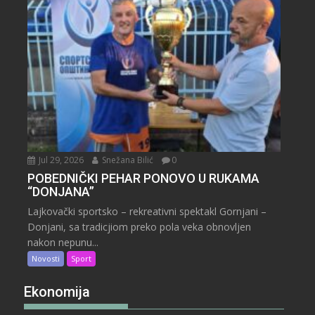
Jul 29, 2026
Snežana Bilić
0
POBEDNIČKI PEHAR PONOVO U RUKAMA
“DONJANA”
Lajkovački sportsko – rekreativni spektakl Gornjani –
Donjani, sa tradicjiom preko pola veka obnovljen
nakon nepunu...
Novosti
Sport
Ekonomija