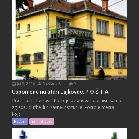
Jul 3, 2026
Snežana Bilić
0
Uspomene na stari Lajkovac: P O Š T A
Piše: Toma Petrović Postoje ustanove koje nisu samo
zgrade, službe ili državne institucije. Postoje mesta
koja...
Novosti
Zanimljivosti