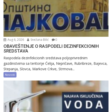
Aug 6, 2026
Snežana Bilić
0
OBAVEŠTENJE O RASPODELI DEZINFEKCIONIH
SREDSTAVA
Raspodela dezinfekcionih sredstava poljoprivrednim
gazdinstvima sa teritorije Ćelija, Nepričave, Rubribreze, Bajevca,
Stepanja, Slovca, Markove Crkve, Strmova...
Novosti