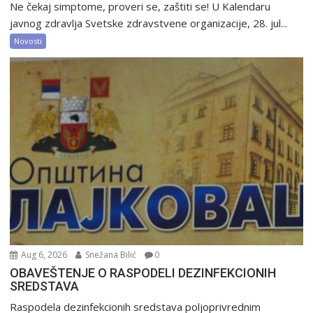
Ne čekaj simptome, proveri se, zaštiti se! U Kalendaru
javnog zdravlja Svetske zdravstvene organizacije, 28. jul...
Novosti
Aug 6, 2026
Snežana Bilić
0
OBAVEŠTENJE O RASPODELI DEZINFEKCIONIH
SREDSTAVA
Raspodela dezinfekcionih sredstava poljoprivrednim