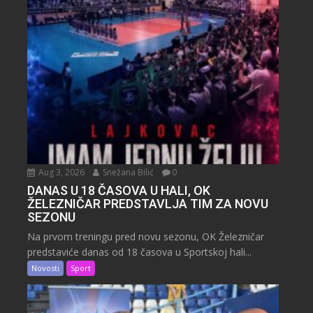
Aug 3, 2026
Snežana Bilić
0
DANAS U 18 ČASOVA U HALI, OK
ŽELEZNIČAR PREDSTAVLJA TIM ZA NOVU
SEZONU
Na prvom treningu pred novu sezonu, OK Železničar
predstaviće danas od 18 časova u Sportskoj hali...
Novosti
Sport