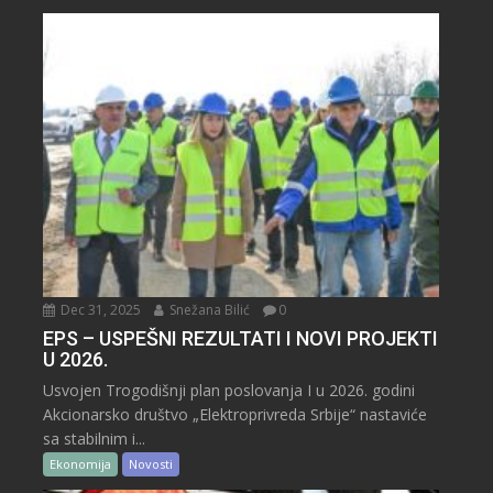
Dec 31, 2025
Snežana Bilić
0
EPS – USPEŠNI REZULTATI I NOVI PROJEKTI
U 2026.
Usvojen Trogodišnji plan poslovanja I u 2026. godini
Akcionarsko društvo „Elektroprivreda Srbije“ nastaviće
sa stabilnim i...
Ekonomija
Novosti