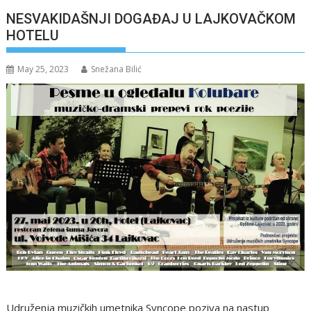
NESVAKIDAŠNJI DOGAĐAJ U LAJKOVAČKOM
HOTELU
May 25, 2023
Snežana Bilić
Udruženja muzičkih umetnika Syncope poziva na nastup