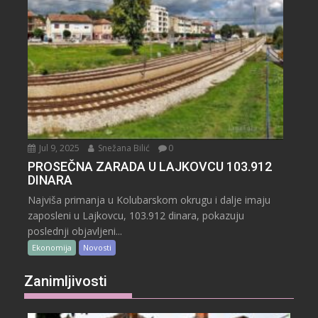
Jul 9, 2025
Snežana Bilić
0
PROSEČNA ZARADA U LAJKOVCU 103.912
DINARA
Najviša primanja u Kolubarskom okrugu i dalje imaju
zaposleni u Lajkovcu, 103.912 dinara, pokazuju
poslednji objavljeni...
Ekonomija
Novosti
Zanimljivosti