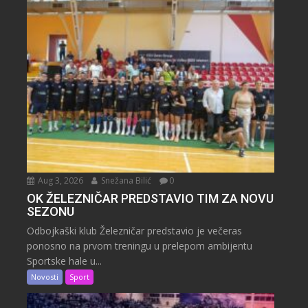
Aug 3, 2026
Snežana Bilić
0
OK ŽELEZNIČAR PREDSTAVIO TIM ZA NOVU
SEZONU
Odbojkaški klub Železničar predstavio je večeras
ponosno na prvom treningu u prelepom ambijentu
Sportske hale u...
Novosti
Sport