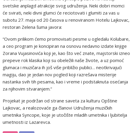
svetske anplagd atrakcije svog udruženja. Neki dobri momci
će svirati, neki divni glumci će reciotovati i glumiti za vas u
subotu 27. maja od 20 časova u renoviranom Hotelu Lajkovac,
restoran Zelena šuma javora:
“Ovom prilikom ćemo promovisati pesme u ogledalu Kolubare,
a ceo program je koncipiran na osnovu nedavno izdate knjige
Zorana Vujasinovića koji je, kao što već znate, majstorski izneo
prepeve rok klasika koji su obeležili naše živote, a uz pomoć
glumaca i muzičara ih još više približio publici… neotkrivajući
magiju, dao je jedan nov pogled koji razrešava misterije
nastanka svih tih pesama, kao i vreme i podstaknuta osećanja
za njihovim stvaranjem.”
Projekat je podržan od strane saveta za kulturu Opštine
Lajkovac, a realozovaće ga članovi Udruženja muzičkih
umetnika Syncope, koje je utočište mladih umetnika i ljubitelja
umetnosti iz Lazarevca.