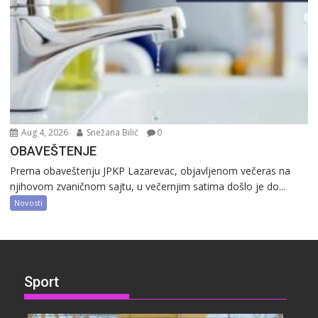
Aug 4, 2026
Snežana Bilić
0
OBAVEŠTENJE
Prema obaveštenju JPKP Lazarevac, objavljenom večeras na
njihovom zvaničnom sajtu, u večernjim satima došlo je do...
Novosti
Sport