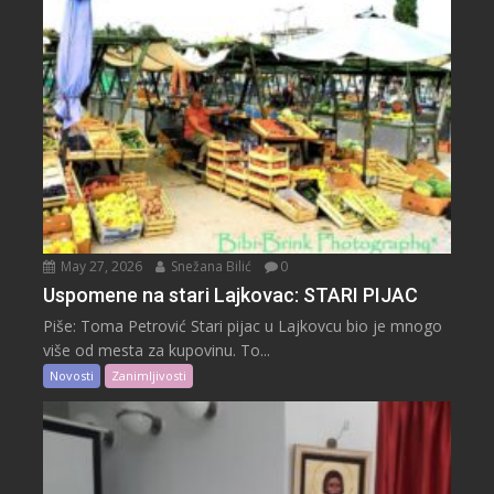
May 27, 2026
Snežana Bilić
0
Uspomene na stari Lajkovac: STARI PIJAC
Piše: Toma Petrović Stari pijac u Lajkovcu bio je mnogo
više od mesta za kupovinu. To...
Novosti
Zanimljivosti