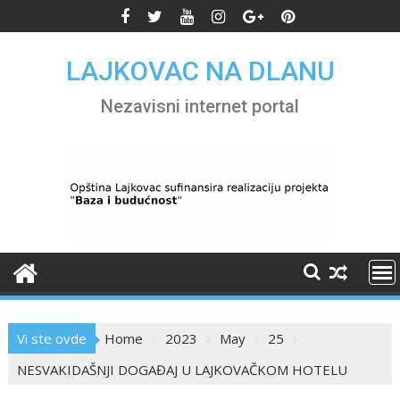
Skip
to
content
LAJKOVAC NA DLANU
Nezavisni internet portal
Vi ste ovde
Home
2023
May
25
NESVAKIDAŠNJI DOGAĐAJ U LAJKOVAČKOM HOTELU