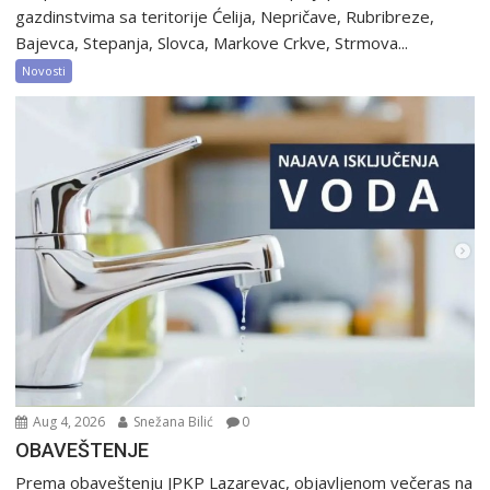
gazdinstvima sa teritorije Ćelija, Nepričave, Rubribreze,
Bajevca, Stepanja, Slovca, Markove Crkve, Strmova...
Novosti
Aug 4, 2026
Snežana Bilić
0
OBAVEŠTENJE
Prema obaveštenju JPKP Lazarevac, objavljenom večeras na