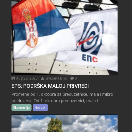
Aug 28, 2025
Snežana Bilić
0
EPS: PODRŠKA MALOJ PRIVREDI
Promene od 1. oktobra za preduzetnike, mala i mikro
preduzeća Od 1. oktobra preduzetnici, mala i...
Ekonomija
Novosti