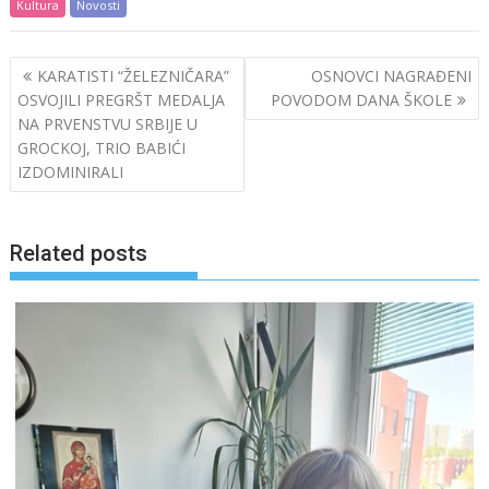
Kultura
Novosti
Post
KARATISTI “ŽELEZNIČARA”
OSNOVCI NAGRAĐENI
navigation
OSVOJILI PREGRŠT MEDALJA
POVODOM DANA ŠKOLE
NA PRVENSTVU SRBIJE U
GROCKOJ, TRIO BABIĆI
IZDOMINIRALI
Related posts