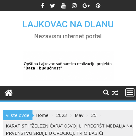
Skip
to
content
LAJKOVAC NA DLANU
Nezavisni internet portal
Vi ste ovde
Home
2023
May
25
KARATISTI “ŽELEZNIČARA” OSVOJILI PREGRŠT MEDALJA NA
PRVENSTVU SRBIJE U GROCKOJ, TRIO BABIĆI