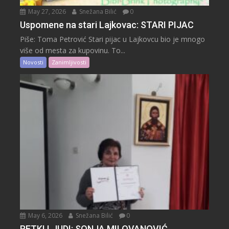
May 27, 2026
Snežana Bilić
0
Uspomene na stari Lajkovac: STARI PIJAC
Piše: Toma Petrović Stari pijac u Lajkovcu bio je mnogo
više od mesta za kupovinu. To...
Novosti
Zanimljivosti
May 6, 2026
Snežana Bilić
0
RETKI LJUDI: SONJA MILOVANOVIĆ