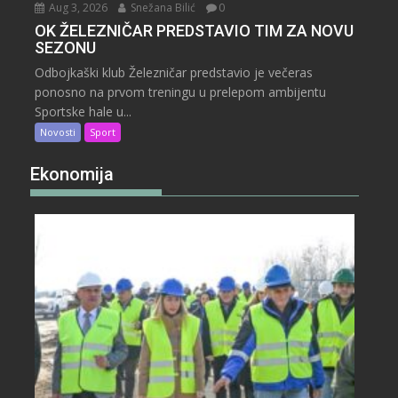
Aug 3, 2026
Snežana Bilić
0
OK ŽELEZNIČAR PREDSTAVIO TIM ZA NOVU
SEZONU
Odbojkaški klub Železničar predstavio je večeras
ponosno na prvom treningu u prelepom ambijentu
Sportske hale u...
Novosti
Sport
Ekonomija