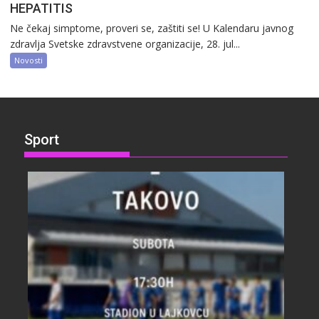
HEPATITIS
Ne čekaj simptome, proveri se, zaštiti se! U Kalendaru javnog
zdravlja Svetske zdravstvene organizacije, 28. jul...
Novosti
Sport