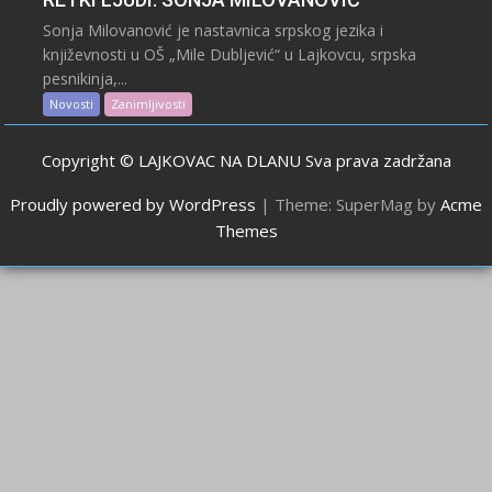
Sonja Milovanović je nastavnica srpskog jezika i
književnosti u OŠ „Mile Dubljević“ u Lajkovcu, srpska
pesnikinja,...
Novosti
Zanimljivosti
Copyright © LAJKOVAC NA DLANU Sva prava zadržana
Proudly powered by WordPress
|
Theme: SuperMag by
Acme
Themes