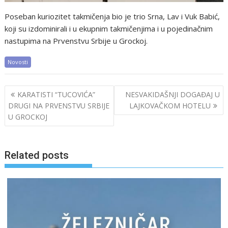
Poseban kuriozitet takmičenja bio je trio Srna, Lav i Vuk Babić,
koji su izdominirali i u ekupnim takmičenjima i u pojedinačnim
nastupima na Prvenstvu Srbije u Grockoj.
Novosti
Post
KARATISTI “TUCOVIĆA”
NESVAKIDAŠNJI DOGAĐAJ U
navigation
DRUGI NA PRVENSTVU SRBIJE
LAJKOVAČKOM HOTELU
U GROCKOJ
Related posts