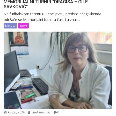
MEMORIJALNI TURNIR “DRAGIŠA – GILE
SAVKOVIĆ”
Na fudbalskom terenu u Pepeljevcu, predstojećeg vikenda
održaće se Memorijalni turnir u čast i u znak...
Novosti
Sport
Aug 6, 2026
Snežana Bilić
0