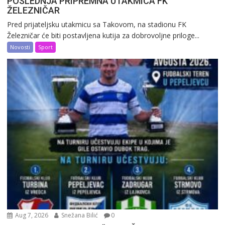
POSLEDNJA PRIPREMNA UTAKMICA FK
ŽELEZNIČAR
Pred prijateljsku utakmicu sa Takovom, na stadionu FK
Železničar će biti postavljena kutija za dobrovoljne priloge...
Novosti
Sport
Aug 7, 2026
Snežana Bilić
0