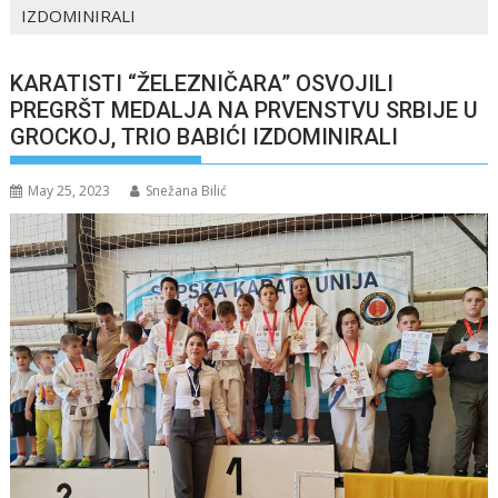
IZDOMINIRALI
KARATISTI “ŽELEZNIČARA” OSVOJILI
PREGRŠT MEDALJA NA PRVENSTVU SRBIJE U
GROCKOJ, TRIO BABIĆI IZDOMINIRALI
May 25, 2023
Snežana Bilić