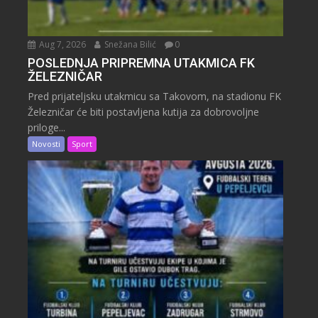
Aug 7, 2026
Snežana Bilić
0
POSLEDNJA PRIPREMNA UTAKMICA FK
ŽELEZNIČAR
Pred prijateljsku utakmicu sa Takovom, na stadionu FK
Železničar će biti postavljena kutija za dobrovoljne
priloge...
Novosti
Sport