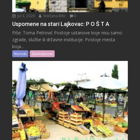
Jul 3, 2026
Snežana Bilić
0
Uspomene na stari Lajkovac: P O Š T A
Piše: Toma Petrović Postoje ustanove koje nisu samo
zgrade, službe ili državne institucije. Postoje mesta
koja...
Novosti
Zanimljivosti