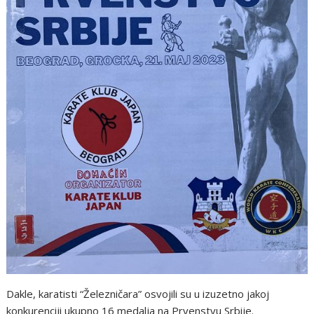
Dakle, karatisti “Železničara” osvojili su u izuzetno jakoj
konkurenciji ukupno 16 medalja na Prvenstvu Srbije.