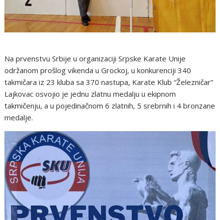
Na prvenstvu Srbije u organizaciji Srpske Karate Unije
održanom prošlog vikenda u Grockoj, u konkurenciji 340
takmičara iz 23 kluba sa 370 nastupa, Karate Klub “Železničar”
Lajkovac osvojio je jednu zlatnu medalju u ekipnom
takmičenju, a u pojedinačnom 6 zlatnih, 5 srebrnih i 4 bronzane
medalje.