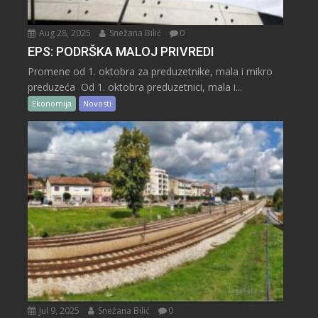
Aug 28, 2025
Snežana Bilić
0
EPS: PODRŠKA MALOJ PRIVREDI
Promene od 1. oktobra za preduzetnike, mala i mikro
preduzeća Od 1. oktobra preduzetnici, mala i...
Ekonomija
Novosti
Jul 9, 2025
Snežana Bilić
0