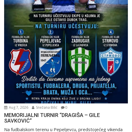
Aug 7, 2026
Snežana Bilić
0
MEMORIJALNI TURNIR “DRAGIŠA – GILE
SAVKOVIĆ”
Na fudbalskom terenu u Pepeljevcu, predstojećeg vikenda