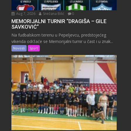
Aug 7, 2026
Snežana Bilić
0
MEMORIJALNI TURNIR “DRAGIŠA – GILE
SAVKOVIĆ”
Na fudbalskom terenu u Pepeljevcu, predstojećeg
vikenda održaće se Memorijalni turnir u čast i u znak...
Novosti
Sport