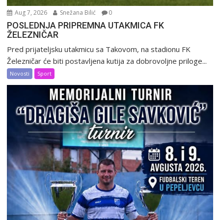
Aug 7, 2026
Snežana Bilić
0
POSLEDNJA PRIPREMNA UTAKMICA FK
ŽELEZNIČAR
Pred prijateljsku utakmicu sa Takovom, na stadionu FK
Železničar će biti postavljena kutija za dobrovoljne priloge...
Novosti
Sport