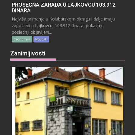
PROSEČNA ZARADA U LAJKOVCU 103.912
DINARA
Najviša primanja u Kolubarskom okrugu i dalje imaju
zaposleni u Lajkovcu, 103.912 dinara, pokazuju
poslednji objavljeni...
Ekonomija
Novosti
Zanimljivosti