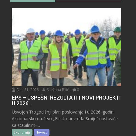
Dec 31, 2025
Snežana Bilić
0
EPS – USPEŠNI REZULTATI I NOVI PROJEKTI
U 2026.
Usvojen Trogodišnji plan poslovanja I u 2026. godini
Akcionarsko društvo „Elektroprivreda Srbije“ nastaviće
sa stabilnim i...
Ekonomija
Novosti