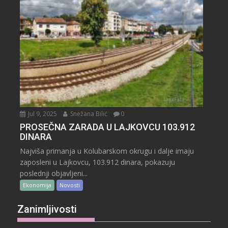
Jul 9, 2025
Snežana Bilić
0
PROSEČNA ZARADA U LAJKOVCU 103.912
DINARA
Najviša primanja u Kolubarskom okrugu i dalje imaju
zaposleni u Lajkovcu, 103.912 dinara, pokazuju
poslednji objavljeni...
Ekonomija
Novosti
Zanimljivosti