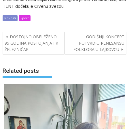
TENT dočekuje Crvenu zvezdu.
Novosti
Sport
Post
DOSTOJNO OBELEŽENO
GODIŠNJI KONCERT
navigation
95 GODINA POSTOJANJA FK
POTVRDIO RENESANSU
ŽELEZNIČAR
FOLKLORA U LAJKOVCU
Related posts