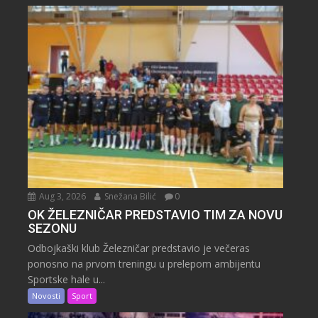
Aug 3, 2026
Snežana Bilić
0
OK ŽELEZNIČAR PREDSTAVIO TIM ZA NOVU
SEZONU
Odbojkaški klub Železničar predstavio je večeras
ponosno na prvom treningu u prelepom ambijentu
Sportske hale u...
Novosti
Sport