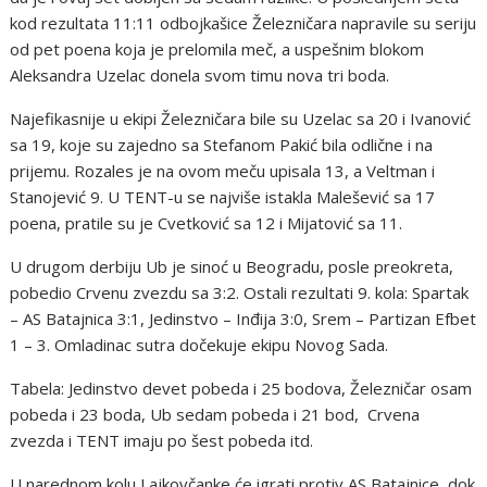
kod rezultata 11:11 odbojkašice Železničara napravile su seriju
od pet poena koja je prelomila meč, a uspešnim blokom
Aleksandra Uzelac donela svom timu nova tri boda.
Najefikasnije u ekipi Železničara bile su Uzelac sa 20 i Ivanović
sa 19, koje su zajedno sa Stefanom Pakić bila odlične i na
prijemu. Rozales je na ovom meču upisala 13, a Veltman i
Stanojević 9. U TENT-u se najviše istakla Malešević sa 17
poena, pratile su je Cvetković sa 12 i Mijatović sa 11.
U drugom derbiju Ub je sinoć u Beogradu, posle preokreta,
pobedio Crvenu zvezdu sa 3:2. Ostali rezultati 9. kola: Spartak
– AS Batajnica 3:1, Jedinstvo – Inđija 3:0, Srem – Partizan Efbet
1 – 3. Omladinac sutra dočekuje ekipu Novog Sada.
Tabela: Jedinstvo devet pobeda i 25 bodova, Železničar osam
pobeda i 23 boda, Ub sedam pobeda i 21 bod, Crvena
zvezda i TENT imaju po šest pobeda itd.
U narednom kolu Lajkovčanke će igrati protiv AS Batajnice, dok