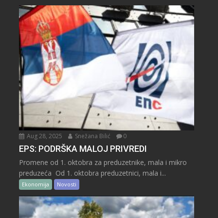
Aug 28, 2025
Snežana Bilić
0
EPS: PODRŠKA MALOJ PRIVREDI
Promene od 1. oktobra za preduzetnike, mala i mikro
preduzeća Od 1. oktobra preduzetnici, mala i...
Ekonomija
Novosti