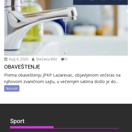
Aug 4, 2026
Snežana Bilić
0
OBAVEŠTENJE
Prema obaveštenju JPKP Lazarevac, objavljenom večeras na
njihovom zvaničnom sajtu, u večernjim satima došlo je do...
Novosti
Sport