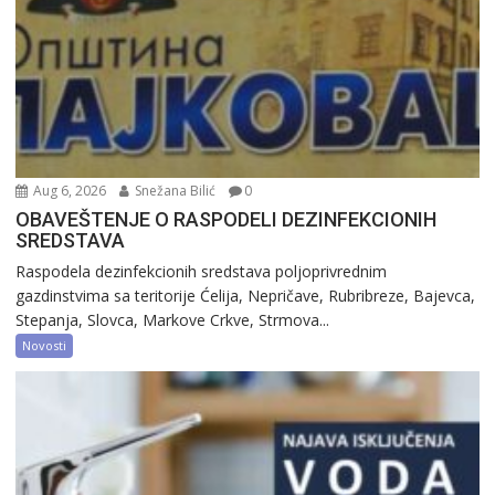
Aug 6, 2026
Snežana Bilić
0
OBAVEŠTENJE O RASPODELI DEZINFEKCIONIH
SREDSTAVA
Raspodela dezinfekcionih sredstava poljoprivrednim
gazdinstvima sa teritorije Ćelija, Nepričave, Rubribreze, Bajevca,
Stepanja, Slovca, Markove Crkve, Strmova...
Novosti