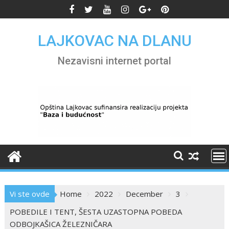
Skip
to
content
LAJKOVAC NA DLANU
Nezavisni internet portal
Vi ste ovde
Home
2022
December
3
POBEDILE I TENT, ŠESTA UZASTOPNA POBEDA
ODBOJKAŠICA ŽELEZNIČARA