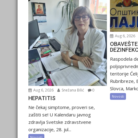
Aug 6, 2026
OBAVEŠTE
DEZINFEK
Raspodela de
poljoprivred
teritorije Ćel
Rubribreze, 
Slovca, Marko
Aug 6, 2026
Snežana Bilić
0
Novosti
HEPATITIS
Ne čekaj simptome, proveri se,
zaštiti se! U Kalendaru javnog
zdravlja Svetske zdravstvene
organizacije, 28. jul...
Novosti