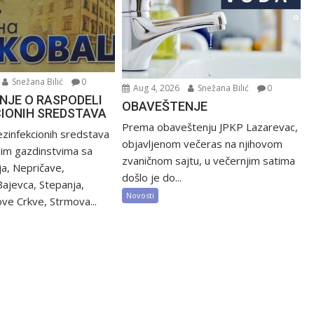
Snežana Bilić
0
Aug 4, 2026
Snežana Bilić
0
NJE O RASPODELI
OBAVEŠTENJE
CIONIH SREDSTAVA
Prema obaveštenju JPKP Lazarevac,
zinfekcionih sredstava
objavljenom večeras na njihovom
nim gazdinstvima sa
zvaničnom sajtu, u večernjim satima
ija, Nepričave,
došlo je do...
Bajevca, Stepanja,
Novosti
ve Crkve, Strmova...