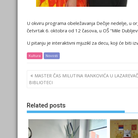
U okviru programa obeležavanja Dečije nedelje, u org
četvrtak 6. oktobra od 12 časova, u OŠ “Mile Dubljev
U pitanju je interaktivni mjuzikl za decu, koji će biti 
Kultura
Novosti
Post
MASTER ČAS MILUTINA RANKOVIĆA U LAZAREVA
navigation
BIBLIOTECI
Related posts