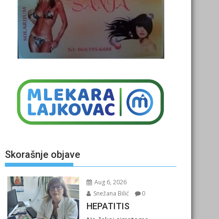
Skorašnje objave
Aug 6, 2026
Snežana Bilić
0
HEPATITIS