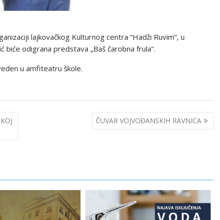
anizaciji lajkovačkog Kulturnog centra “Hadži Ruvim”, u
ić biće odigrana predstava „Baš čarobna frula“.
izveden u amfiteatru škole.
ČKOJ
ČUVAR VOJVOĐANSKIH RAVNICA