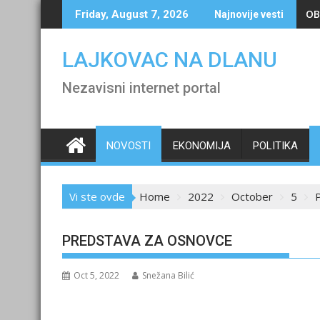
Skip
OB
Friday, August 7, 2026
Najnovije vesti
to
content
LAJKOVAC NA DLANU
Nezavisni internet portal
NOVOSTI
EKONOMIJA
POLITIKA
Vi ste ovde
Home
2022
October
5
PREDSTAVA ZA OSNOVCE
Oct 5, 2022
Snežana Bilić