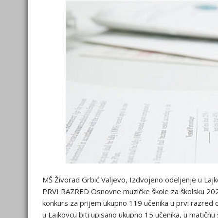
MŠ Živorad Grbić Valjevo, Izdvojeno odeljenje u La
PRVI RAZRED Osnovne muzičke škole za školsku 2022
konkurs za prijem ukupno 119 učenika u prvi razred 
u Lajkovcu biti upisano ukupno 15 učenika, u matičnu š