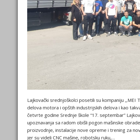
Lajkovački srednjoškolci posetili su kompaniju ,,MEI 
delova motora i opštih industrijskih delova i kao takva
četvrte godine Srednje škole “17. septembar” Lajko
upoznavanja sa radom obišli pogon mašinske obrade u
proizvodnje, instalacije nove opreme i trening za nov
jer su videli CNC mašine, robotsku ruku,…