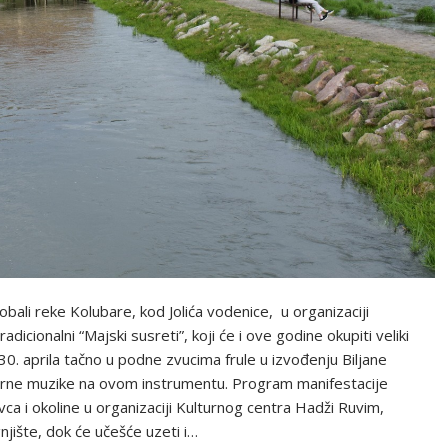
obali reke Kolubare, kod Jolića vodenice, u organizaciji
dicionalni “Majski susreti”, koji će i ove godine okupiti veliki
0. aprila tačno u podne zvucima frule u izvođenju Biljane
zvorne muzike na ovom instrumentu. Program manifestacije
ca i okoline u organizaciji Kulturnog centra Hadži Ruvim,
jište, dok će učešće uzeti i…