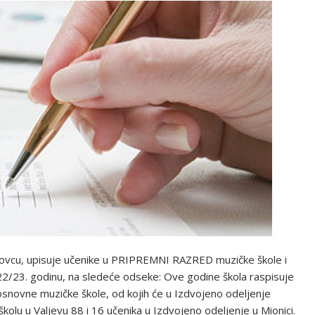
jkovcu, upisuje učenike u PRIPREMNI RAZRED muzičke škole i
/23. godinu, na sledeće odseke: Ove godine škola raspisuje
osnovne muzičke škole, od kojih će u Izdvojeno odeljenje
kolu u Valjevu 88 i 16 učenika u Izdvojeno odeljenje u Mionici.