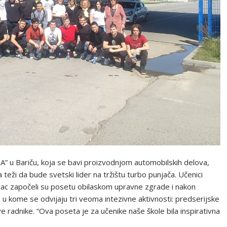
TA” u Bariču, koja se bavi proizvodnjom automobilskih delova,
 teži da bude svetski lider na tržištu turbo punjača. Učenici
vac započeli su posetu obilaskom upravne zgrade i nakon
 kome se odvijaju tri veoma intezivne aktivnosti: predserijske
e radnike. “Ova poseta je za učenike naše škole bila inspirativna