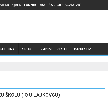
MEMORIJALNI TURNIR “DRAGIŠA – GILE SAVKOVIĆ”
KULTURA
SPORT
ZANIMLJIVOSTI
IMPRESUM
U ŠKOLU (IO U LAJKOVCU)