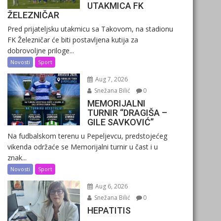
UTAKMICA FK
ŽELEZNIČAR
Pred prijateljsku utakmicu sa Takovom, na stadionu
FK Železničar će biti postavljena kutija za
dobrovoljne priloge...
Novosti
Sport
Aug 7, 2026
Snežana Bilić
0
MEMORIJALNI
TURNIR “DRAGIŠA –
GILE SAVKOVIĆ”
Na fudbalskom terenu u Pepeljevcu, predstojećeg
vikenda održaće se Memorijalni turnir u čast i u
znak...
Novosti
Sport
Aug 6, 2026
Snežana Bilić
0
HEPATITIS