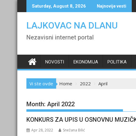
Skip
Saturday, August 8, 2026
Najnovije vesti
to
content
LAJKOVAC NA DLANU
Nezavisni internet portal
NOVOSTI
EKONOMIJA
POLITIKA
Vi ste ovde
Home
2022
April
Month:
April 2022
KONKURS ZA UPIS U OSNOVNU MUZIČK
Apr 28, 2022
Snežana Bilić