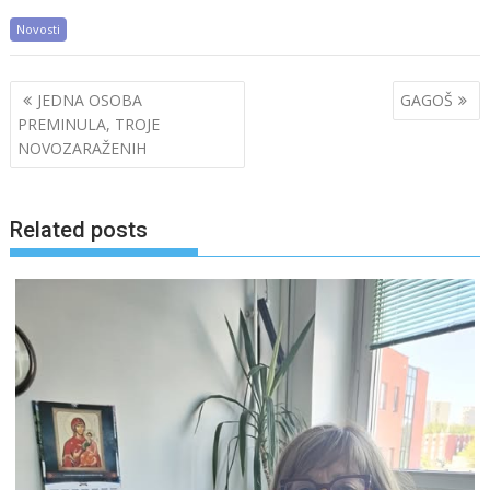
Novosti
Post
JEDNA OSOBA
GAGOŠ
navigation
PREMINULA, TROJE
NOVOZARAŽENIH
Related posts