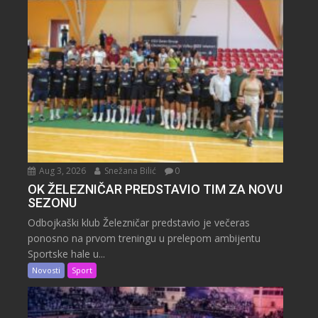
Aug 3, 2026
Snežana Bilić
0
OK ŽELEZNIČAR PREDSTAVIO TIM ZA NOVU
SEZONU
Odbojkaški klub Železničar predstavio je večeras
ponosno na prvom treningu u prelepom ambijentu
Sportske hale u...
Novosti
Sport