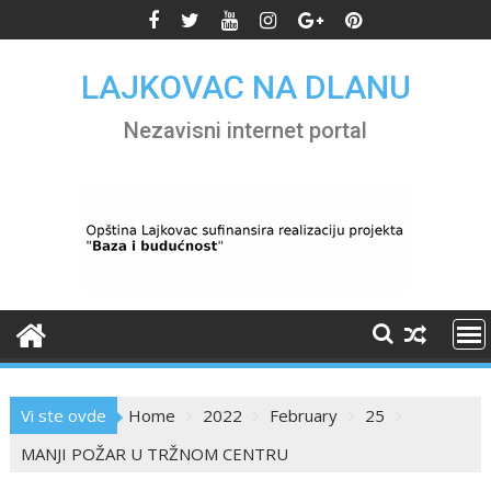
Skip
to
content
LAJKOVAC NA DLANU
Nezavisni internet portal
Vi ste ovde
Home
2022
February
25
MANJI POŽAR U TRŽNOM CENTRU