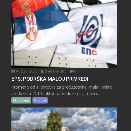
Aug 28, 2025
Snežana Bilić
0
EPS: PODRŠKA MALOJ PRIVREDI
Promene od 1. oktobra za preduzetnike, mala i mikro
preduzeća Od 1. oktobra preduzetnici, mala i...
Ekonomija
Novosti