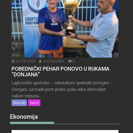
Jul 29, 2026
Snežana Bilić
0
POBEDNIČKI PEHAR PONOVO U RUKAMA
“DONJANA”
Lajkovački sportsko – rekreativni spektakl Gornjani –
Donjani, sa tradicjiom preko pola veka obnovljen
nakon nepunu...
Novosti
Sport
Ekonomija