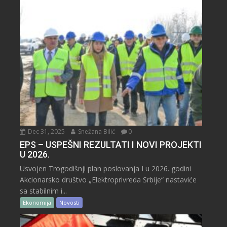
Dec 31, 2025
Snežana Bilić
0
EPS – USPEŠNI REZULTATI I NOVI PROJEKTI
U 2026.
Usvojen Trogodišnji plan poslovanja I u 2026. godini
Akcionarsko društvo „Elektroprivreda Srbije“ nastaviće
sa stabilnim i...
Ekonomija
Novosti