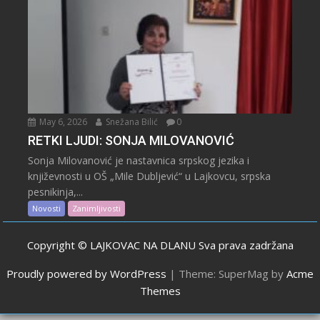
May 6, 2026
Snežana Bilić
0
RETKI LJUDI: SONJA MILOVANOVIĆ
Sonja Milovanović je nastavnica srpskog jezika i
književnosti u OŠ „Mile Dubljević“ u Lajkovcu, srpska
pesnikinja,...
Novosti
Zanimljivosti
Copyright © LAJKOVAC NA DLANU Sva prava zadržana
Proudly powered by WordPress
|
Theme: SuperMag by
Acme
Themes