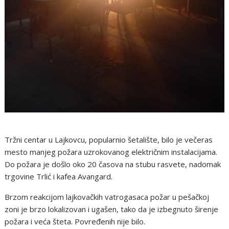
Tržni centar u Lajkovcu, popularnio šetalište, bilo je večeras
mesto manjeg požara uzrokovanog električnim instalacijama.
Do požara je došlo oko 20 časova na stubu rasvete, nadomak
trgovine Trlić i kafea Avangard.
Brzom reakcijom lajkovačkih vatrogasaca požar u pešačkoj
zoni je brzo lokalizovan i ugašen, tako da je izbegnuto širenje
požara i veća šteta. Povređenih nije bilo.