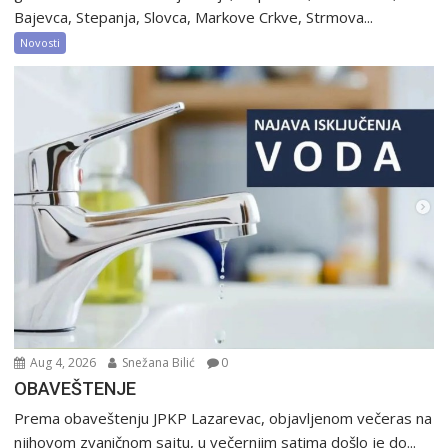
Bajevca, Stepanja, Slovca, Markove Crkve, Strmova...
Novosti
Aug 4, 2026
Snežana Bilić
0
OBAVEŠTENJE
Prema obaveštenju JPKP Lazarevac, objavljenom večeras na
njihovom zvaničnom sajtu, u večernjim satima došlo je do...