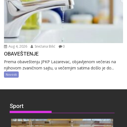
Aug 4, 2026
Snežana Bilić
0
OBAVEŠTENJE
Prema obaveštenju JPKP Lazarevac, objavljenom večeras na
njihovom zvaničnom sajtu, u večernjim satima došlo je do...
Novosti
Sport