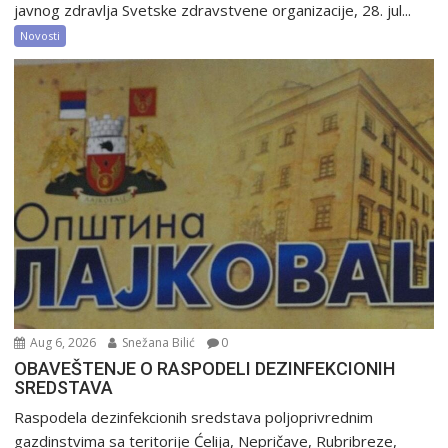
javnog zdravlja Svetske zdravstvene organizacije, 28. jul...
Novosti
Aug 6, 2026
Snežana Bilić
0
OBAVEŠTENJE O RASPODELI DEZINFEKCIONIH
SREDSTAVA
Raspodela dezinfekcionih sredstava poljoprivrednim
gazdinstvima sa teritorije Ćelija, Nepričave, Rubribreze,