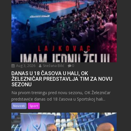
Aug 3, 2026
Snežana Bilić
0
DANAS U 18 ČASOVA U HALI, OK
ŽELEZNIČAR PREDSTAVLJA TIM ZA NOVU
SEZONU
Na prvom treningu pred novu sezonu, OK Železničar
predstaviće danas od 18 časova u Sportskoj hali...
Novosti
Sport