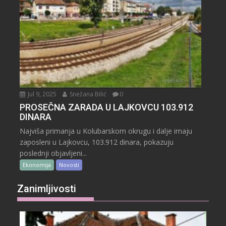
Jul 9, 2025
Snežana Bilić
0
PROSEČNA ZARADA U LAJKOVCU 103.912
DINARA
Najviša primanja u Kolubarskom okrugu i dalje imaju
zaposleni u Lajkovcu, 103.912 dinara, pokazuju
poslednji objavljeni...
Ekonomija
Novosti
Zanimljivosti