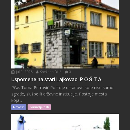
Jul 3, 2026
Snežana Bilić
0
Uspomene na stari Lajkovac: P O Š T A
Piše: Toma Petrović Postoje ustanove koje nisu samo
zgrade, službe ili državne institucije. Postoje mesta
koja...
Novosti
Zanimljivosti