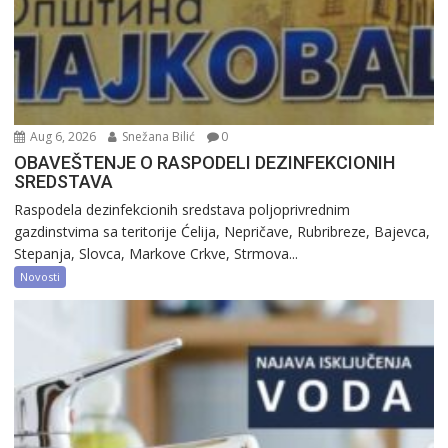
Aug 6, 2026
Snežana Bilić
0
OBAVEŠTENJE O RASPODELI DEZINFEKCIONIH
SREDSTAVA
Raspodela dezinfekcionih sredstava poljoprivrednim
gazdinstvima sa teritorije Ćelija, Nepričave, Rubribreze, Bajevca,
Stepanja, Slovca, Markove Crkve, Strmova...
Novosti