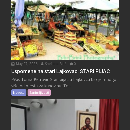
May 27, 2026
Snežana Bilić
0
Uspomene na stari Lajkovac: STARI PIJAC
Piše: Toma Petrović Stari pijac u Lajkovcu bio je mnogo
više od mesta za kupovinu. To...
Novosti
Zanimljivosti