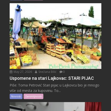
May 27, 2026
Snežana Bilić
0
Uspomene na stari Lajkovac: STARI PIJAC
Piše: Toma Petrović Stari pijac u Lajkovcu bio je mnogo
više od mesta za kupovinu. To...
Novosti
Zanimljivosti