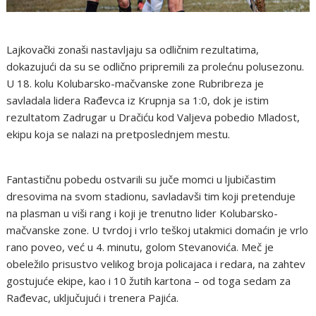
Lajkovački zonaši nastavljaju sa odličnim rezultatima,
dokazujući da su se odlično pripremili za prolećnu polusezonu.
U 18. kolu Kolubarsko-mačvanske zone Rubribreza je
savladala lidera Rađevca iz Krupnja sa 1:0, dok je istim
rezultatom Zadrugar u Dračiću kod Valjeva pobedio Mladost,
ekipu koja se nalazi na pretposlednjem mestu.
Fantastičnu pobedu ostvarili su juče momci u ljubičastim
dresovima na svom stadionu, savladavši tim koji pretenduje
na plasman u viši rang i koji je trenutno lider Kolubarsko-
mačvanske zone. U tvrdoj i vrlo teškoj utakmici domaćin je vrlo
rano poveo, već u 4. minutu, golom Stevanovića. Meč je
obeležilo prisustvo velikog broja policajaca i redara, na zahtev
gostujuće ekipe, kao i 10 žutih kartona – od toga sedam za
Rađevac, uključujući i trenera Pajića.