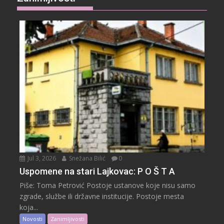
Jul 3, 2026
Snežana Bilić
0
Uspomene na stari Lajkovac: P O Š T A
Piše: Toma Petrović Postoje ustanove koje nisu samo
zgrade, službe ili državne institucije. Postoje mesta
koja...
Novosti
Zanimljivosti