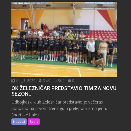
Aug 3, 2026
Snežana Bilić
0
OK ŽELEZNIČAR PREDSTAVIO TIM ZA NOVU
SEZONU
Odbojkaški klub Železničar predstavio je večeras
ponosno na prvom treningu u prelepom ambijentu
Sportske hale u...
Novosti
Sport