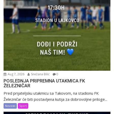
Aug 7, 2026
Snežana Bilić
0
POSLEDNJA PRIPREMNA UTAKMICA FK
ŽELEZNIČAR
Pred prijateljsku utakmicu sa Takovom, na stadionu FK
Železničar će biti postavljena kutija za dobrovoljne priloge...
Novosti
Sport