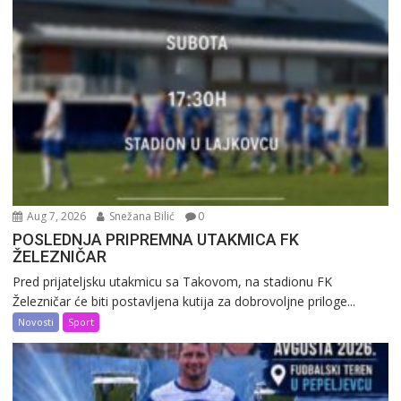
Aug 7, 2026
Snežana Bilić
0
POSLEDNJA PRIPREMNA UTAKMICA FK
ŽELEZNIČAR
Pred prijateljsku utakmicu sa Takovom, na stadionu FK
Železničar će biti postavljena kutija za dobrovoljne priloge...
Novosti
Sport