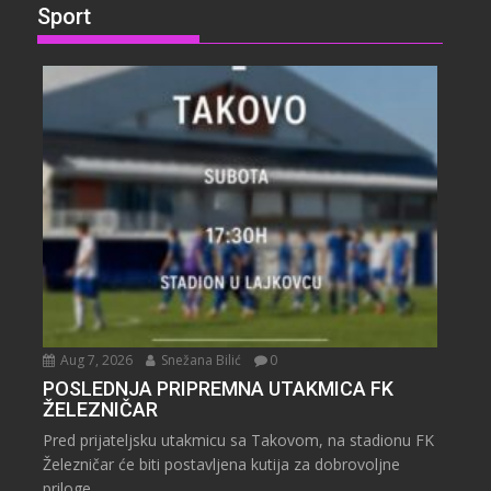
Sport
Aug 7, 2026
Snežana Bilić
0
POSLEDNJA PRIPREMNA UTAKMICA FK
ŽELEZNIČAR
Pred prijateljsku utakmicu sa Takovom, na stadionu FK
Železničar će biti postavljena kutija za dobrovoljne
priloge...