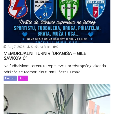
Aug 7, 2026
Snežana Bilić
0
MEMORIJALNI TURNIR “DRAGIŠA – GILE
SAVKOVIĆ”
Na fudbalskom terenu u Pepeljevcu, predstojećeg vikenda
održaće se Memorijalni turnir u čast i u znak...
Novosti
Sport