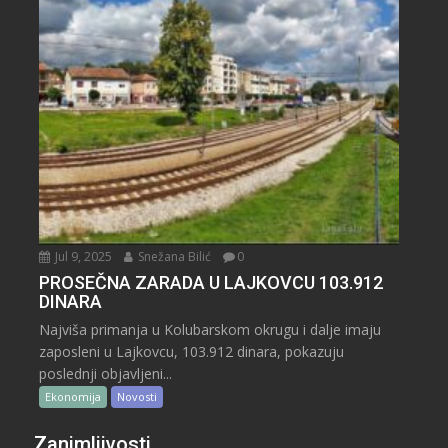
Jul 9, 2025
Snežana Bilić
0
PROSEČNA ZARADA U LAJKOVCU 103.912
DINARA
Najviša primanja u Kolubarskom okrugu i dalje imaju
zaposleni u Lajkovcu, 103.912 dinara, pokazuju
poslednji objavljeni...
Ekonomija
Novosti
Zanimljivosti