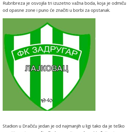
Rubribreza je osvojila tri izuzetno važna boda, koja je odmiču
od opasne zone i puno će značiti u borbi za opstanak.
Stadion u Dračiću jedan je od najmanjih u ligi tako da je teško