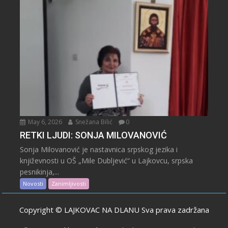
May 6, 2026
Snežana Bilić
0
RETKI LJUDI: SONJA MILOVANOVIĆ
Sonja Milovanović je nastavnica srpskog jezika i
književnosti u OŠ „Mile Dubljević“ u Lajkovcu, srpska
pesnikinja,...
Novosti
Zanimljivosti
Copyright © LAJKOVAC NA DLANU Sva prava zadržana