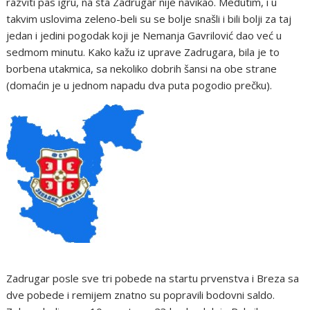
razviti pas igru, na šta Zadrugar nije navikao. Međutim, i u
takvim uslovima zeleno-beli su se bolje snašli i bili bolji za taj
jedan i jedini pogodak koji je Nemanja Gavrilović dao već u
sedmom minutu. Kako kažu iz uprave Zadrugara, bila je to
borbena utakmica, sa nekoliko dobrih šansi na obe strane
(domaćin je u jednom napadu dva puta pogodio prečku).
Zadrugar posle sve tri pobede na startu prvenstva i Breza sa
dve pobede i remijem znatno su popravili bodovni saldo.