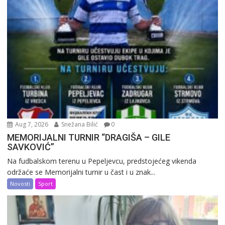
Aug 7, 2026
Snežana Bilić
0
MEMORIJALNI TURNIR “DRAGIŠA – GILE
SAVKOVIĆ”
Na fudbalskom terenu u Pepeljevcu, predstojećeg vikenda
održaće se Memorijalni turnir u čast i u znak...
Novosti
Sport