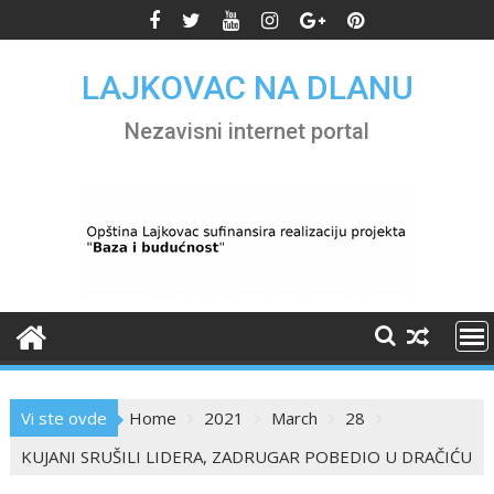
Skip
to
content
LAJKOVAC NA DLANU
Nezavisni internet portal
Vi ste ovde
Home
2021
March
28
KUJANI SRUŠILI LIDERA, ZADRUGAR POBEDIO U DRAČIĆU