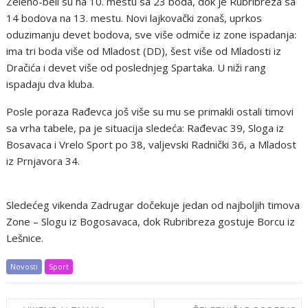
Zeleno-beli su na 10. mestu sa 23 boda, dok je Rubribreza sa
14 bodova na 13. mestu. Novi lajkovački zonaš, uprkos
oduzimanju devet bodova, sve više odmiče iz zone ispadanja:
ima tri boda više od Mladost (DD), šest više od Mladosti iz
Dračića i devet više od poslednjeg Spartaka. U niži rang
ispadaju dva kluba.
Posle poraza Rađevca još više su mu se primakli ostali timovi
sa vrha tabele, pa je situacija sledeća: Rađevac 39, Sloga iz
Bosavaca i Vrelo Sport po 38, valjevski Radnički 36, a Mladost
iz Prnjavora 34.
Sledećeg vikenda Zadrugar dočekuje jedan od najboljih timova
Zone – Slogu iz Bogosavaca, dok Rubribreza gostuje Borcu iz
Lešnice.
Novosti
Sport
Post