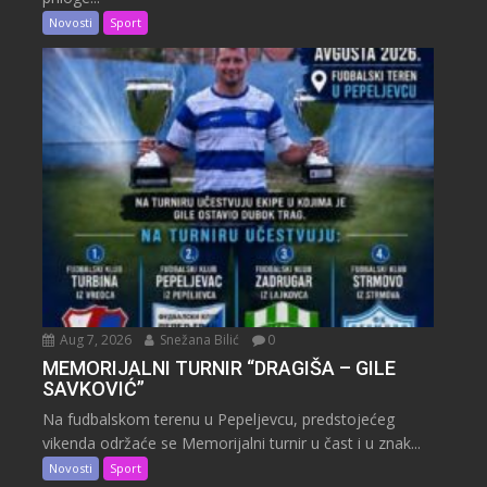
Novosti
Sport
Aug 7, 2026
Snežana Bilić
0
MEMORIJALNI TURNIR “DRAGIŠA – GILE
SAVKOVIĆ”
Na fudbalskom terenu u Pepeljevcu, predstojećeg
vikenda održaće se Memorijalni turnir u čast i u znak...
Novosti
Sport