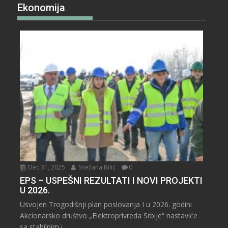
Ekonomija
Dec 31, 2025
Snežana Bilić
0
EPS – USPEŠNI REZULTATI I NOVI PROJEKTI
U 2026.
Usvojen Trogodišnji plan poslovanja I u 2026. godini
Akcionarsko društvo „Elektroprivreda Srbije“ nastaviće
sa stabilnim i...