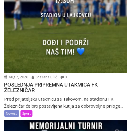
Aug 7, 2026
Snežana Bilić
0
POSLEDNJA PRIPREMNA UTAKMICA FK
ŽELEZNIČAR
Pred prijateljsku utakmicu sa Takovom, na stadionu FK
Železničar će biti postavljena kutija za dobrovoljne priloge...
Novosti
Sport