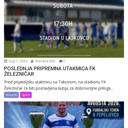
Aug 7, 2026
Snežana Bilić
0
POSLEDNJA PRIPREMNA UTAKMICA FK
ŽELEZNIČAR
Pred prijateljsku utakmicu sa Takovom, na stadionu FK
Železničar će biti postavljena kutija za dobrovoljne priloge...
Novosti
Sport