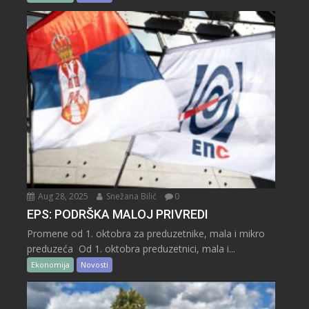
Aug 28, 2025
Snežana Bilić
0
EPS: PODRŠKA MALOJ PRIVREDI
Promene od 1. oktobra za preduzetnike, mala i mikro
preduzeća Od 1. oktobra preduzetnici, mala i...
Ekonomija
Novosti