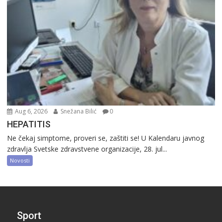
Aug 6, 2026
Snežana Bilić
0
HEPATITIS
Ne čekaj simptome, proveri se, zaštiti se! U Kalendaru javnog
zdravlja Svetske zdravstvene organizacije, 28. jul...
Novosti
Sport