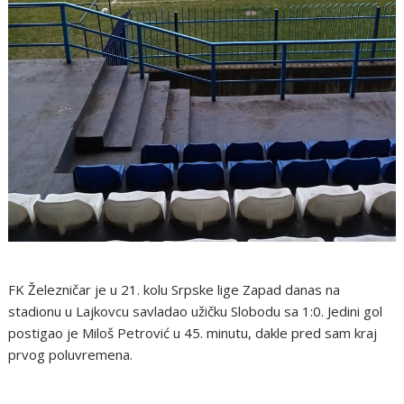
FK Železničar je u 21. kolu Srpske lige Zapad danas na
stadionu u Lajkovcu savladao užičku Slobodu sa 1:0. Jedini gol
postigao je Miloš Petrović u 45. minutu, dakle pred sam kraj
prvog poluvremena.