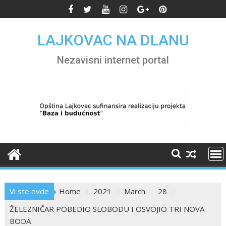
Skip
to
content
LAJKOVAC NA DLANU
Nezavisni internet portal
Vi ste ovde
Home
2021
March
28
ŽELEZNIČAR POBEDIO SLOBODU I OSVOJIO TRI NOVA
BODA