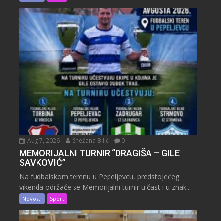
Aug 7, 2026
Snežana Bilić
0
MEMORIJALNI TURNIR “DRAGIŠA – GILE
SAVKOVIĆ”
Na fudbalskom terenu u Pepeljevcu, predstojećeg
vikenda održaće se Memorijalni turnir u čast i u znak...
Novosti
Sport