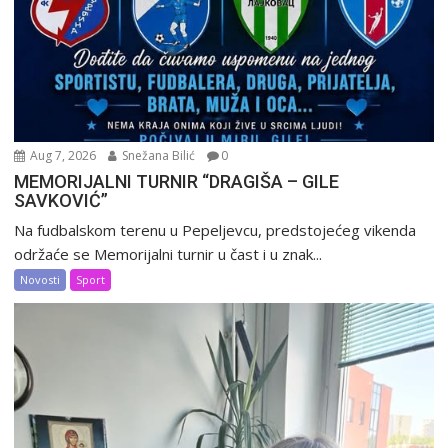
Aug 7, 2026
Snežana Bilić
0
MEMORIJALNI TURNIR “DRAGIŠA – GILE
SAVKOVIĆ”
Na fudbalskom terenu u Pepeljevcu, predstojećeg vikenda
održaće se Memorijalni turnir u čast i u znak...
Novosti
Sport