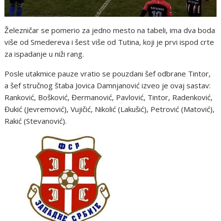
Železničar se pomerio za jedno mesto na tabeli, ima dva boda
više od Smedereva i šest više od Tutina, koji je prvi ispod crte
za ispadanje u niži rang.
Posle utakmice pauze vratio se pouzdani šef odbrane Tintor,
a šef stručnog štaba Jovica Damnjanović izveo je ovaj sastav:
Ranković, Bošković, Đermanović, Pavlović, Tintor, Radenković,
Đukić (Jevremović), Vujičić, Nikolić (Lakušić), Petrović (Matović),
Rakić (Stevanović).