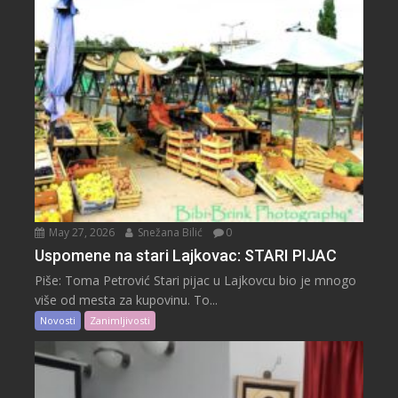
May 27, 2026
Snežana Bilić
0
Uspomene na stari Lajkovac: STARI PIJAC
Piše: Toma Petrović Stari pijac u Lajkovcu bio je mnogo
više od mesta za kupovinu. To...
Novosti
Zanimljivosti