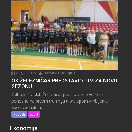
Aug 3, 2026
Snežana Bilić
0
OK ŽELEZNIČAR PREDSTAVIO TIM ZA NOVU
SEZONU
Odbojkaški klub Železničar predstavio je večeras
ponosno na prvom treningu u prelepom ambijentu
Sportske hale u...
Novosti
Sport
Ekonomija