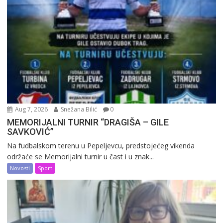
Aug 7, 2026
Snežana Bilić
0
MEMORIJALNI TURNIR “DRAGIŠA – GILE
SAVKOVIĆ”
Na fudbalskom terenu u Pepeljevcu, predstojećeg vikenda
održaće se Memorijalni turnir u čast i u znak...
Novosti
Sport