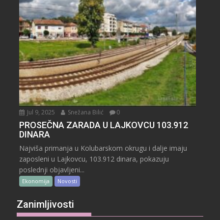
Jul 9, 2025
Snežana Bilić
0
PROSEČNA ZARADA U LAJKOVCU 103.912
DINARA
Najviša primanja u Kolubarskom okrugu i dalje imaju
zaposleni u Lajkovcu, 103.912 dinara, pokazuju
poslednji objavljeni...
Ekonomija
Novosti
Zanimljivosti