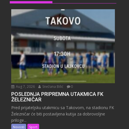
Aug 7, 2026
Snežana Bilić
0
POSLEDNJA PRIPREMNA UTAKMICA FK
ŽELEZNIČAR
Pred prijateljsku utakmicu sa Takovom, na stadionu FK
Železničar će biti postavljena kutija za dobrovoljne
priloge...
Novosti
Sport