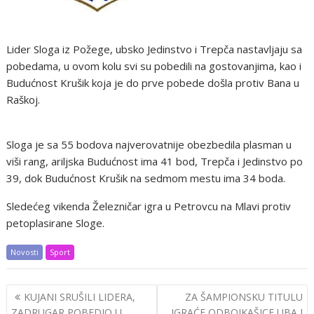
Lider Sloga iz Požege, ubsko Jedinstvo i Trepča nastavljaju sa
pobedama, u ovom kolu svi su pobedili na gostovanjima, kao i
Budućnost Krušik koja je do prve pobede došla protiv Bana u
Raškoj.
Sloga je sa 55 bodova najverovatnije obezbedila plasman u
viši rang, ariljska Budućnost ima 41 bod, Trepča i Jedinstvo po
39, dok Budućnost Krušik na sedmom mestu ima 34 boda.
Sledećeg vikenda Železničar igra u Petrovcu na Mlavi protiv
petoplasirane Sloge.
Novosti
Sport
Post
KUJANI SRUŠILI LIDERA,
ZA ŠAMPIONSKU TITULU
navigation
ZADRUGAR POBEDIO U
IGRAĆE ODBOJKAŠICE UBA I