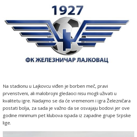
Na stadionu u Lajkovcu viđen je borben meč, pravi
prvenstveni, ali malobrojni gledaoci nisu mogli uživati u
kvalitetu igre. Nadajmo se da će vremenom i igra Železničara
postati bolja, za sada je važno da se osvajaju bodovi jer ove
godine minimum pet klubova ispada iz zapadne grupe Srpske
lige.