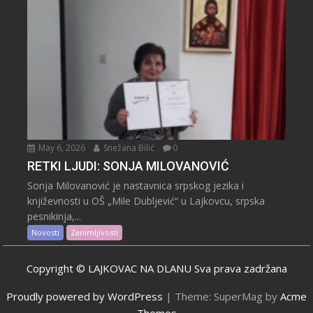
May 6, 2026
Snežana Bilić
0
RETKI LJUDI: SONJA MILOVANOVIĆ
Sonja Milovanović je nastavnica srpskog jezika i
književnosti u OŠ „Mile Dubljević“ u Lajkovcu, srpska
pesnikinja,...
Novosti
Zanimljivosti
Copyright © LAJKOVAC NA DLANU Sva prava zadržana
Proudly powered by WordPress
|
Theme: SuperMag by
Acme