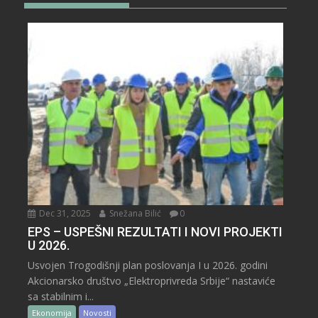
Dec 31, 2025
Snežana Bilić
0
EPS – USPEŠNI REZULTATI I NOVI PROJEKTI
U 2026.
Usvojen Trogodišnji plan poslovanja I u 2026. godini
Akcionarsko društvo „Elektroprivreda Srbije“ nastaviće
sa stabilnim i...
Ekonomija
Novosti