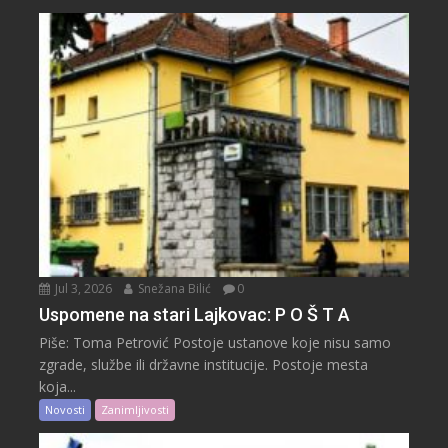
Jul 3, 2026
Snežana Bilić
0
Uspomene na stari Lajkovac: P O Š T A
Piše: Toma Petrović Postoje ustanove koje nisu samo
zgrade, službe ili državne institucije. Postoje mesta
koja...
Novosti
Zanimljivosti