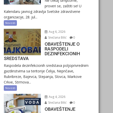
Ne čekaj simptome,
proveri se, zaštiti se! U
Kalendaru javnog zdravlja Svetske zdravstvene
organizacije, 28. jul...
Novosti
Aug 6, 2026
Snežana Bilić
0
OBAVEŠTENJE O
RASPODELI
DEZINFEKCIONIH
SREDSTAVA
Raspodela dezinfekcionih sredstava poljoprivrednim
gazdinstvima sa teritorije Ćelija, Nepričave,
Rubribreze, Bajevca, Stepanja, Slovca, Markove
Crkve, Strmova...
Novosti
Aug 4, 2026
Snežana Bilić
0
OBAVEŠTENJE