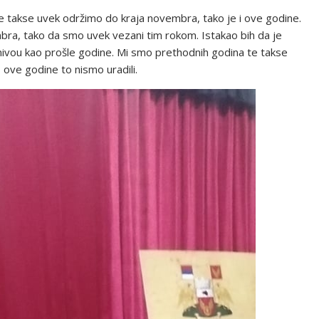
e takse uvek održimo do kraja novembra, tako je i ove godine.
ra, tako da smo uvek vezani tim rokom. Istakao bih da je
 nivou kao prošle godine. Mi smo prethodnih godina te takse
 ove godine to nismo uradili.