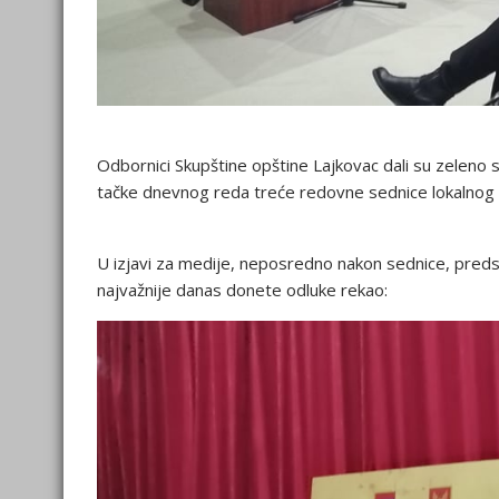
Odbornici Skupštine opštine Lajkovac dali su zeleno s
tačke dnevnog reda treće redovne sednice lokalnog
U izjavi za medije, neposredno nakon sednice, preds
najvažnije danas donete odluke rekao: