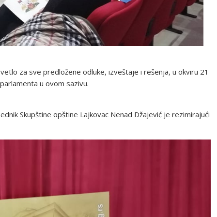
vetlo za sve predložene odluke, izveštaje i rešenja, u okviru 21
 parlamenta u ovom sazivu.
ednik Skupštine opštine Lajkovac Nenad Džajević je rezimirajući