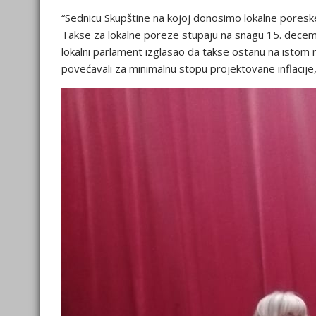
“Sednicu Skupštine na kojoj donosimo lokalne poresk
Takse za lokalne poreze stupaju na snagu 15. decemb
lokalni parlament izglasao da takse ostanu na istom
povećavali za minimalnu stopu projektovane inflacije,