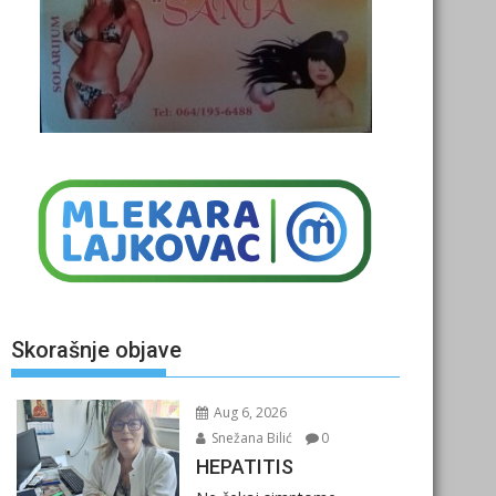
Skorašnje objave
Aug 6, 2026
Snežana Bilić
0
HEPATITIS