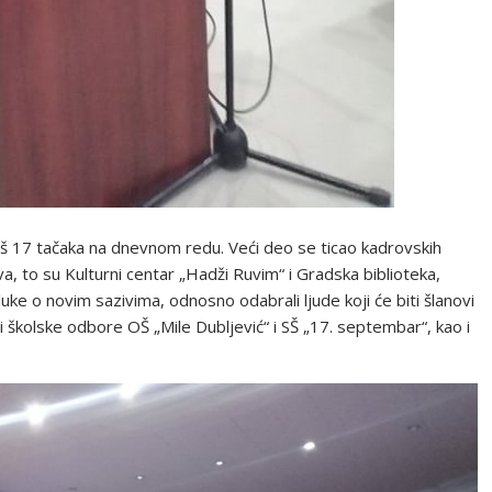
oš 17 tačaka na dnevnom redu. Veći deo se ticao kadrovskih
, to su Kulturni centar „Hadži Ruvim“ i Gradska biblioteka,
uke o novim sazivima, odnosno odabrali ljude koji će biti šlanovi
i školske odbore OŠ „Mile Dubljević“ i SŠ „17. septembar“, kao i