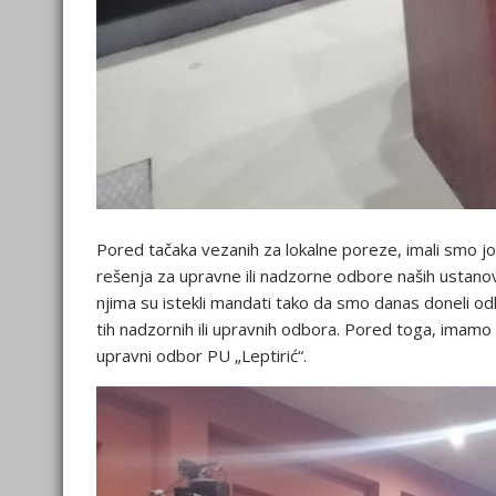
Pored tačaka vezanih za lokalne poreze, imali smo j
rešenja za upravne ili nadzorne odbore naših ustanova
njima su istekli mandati tako da smo danas doneli odl
tih nadzornih ili upravnih odbora. Pored toga, imamo 
upravni odbor PU „Leptirić“.