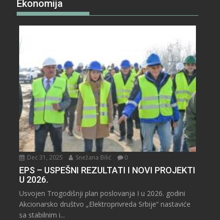
Ekonomija
Dec 31, 2025
Snežana Bilić
0
EPS – USPEŠNI REZULTATI I NOVI PROJEKTI
U 2026.
Usvojen Trogodišnji plan poslovanja I u 2026. godini
Akcionarsko društvo „Elektroprivreda Srbije“ nastaviće
sa stabilnim i...