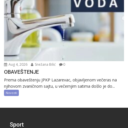
Aug 4, 2026
Snežana Bilić
0
OBAVEŠTENJE
Prema obaveštenju JPKP Lazarevac, objavljenom večeras na
njihovom zvaničnom sajtu, u večernjim satima došlo je do...
Novosti
Sport