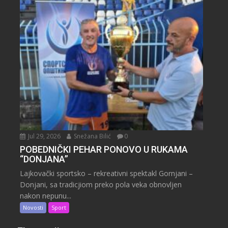
Jul 29, 2026
Snežana Bilić
0
POBEDNIČKI PEHAR PONOVO U RUKAMA
“DONJANA”
Lajkovački sportsko – rekreativni spektakl Gornjani –
Donjani, sa tradicjiom preko pola veka obnovljen
nakon nepunu...
Novosti
Sport