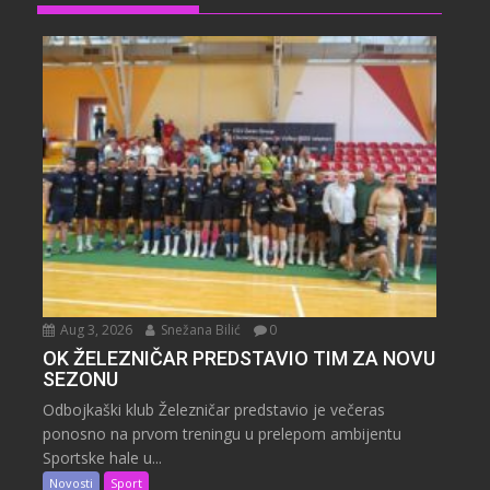
Aug 3, 2026
Snežana Bilić
0
OK ŽELEZNIČAR PREDSTAVIO TIM ZA NOVU
SEZONU
Odbojkaški klub Železničar predstavio je večeras
ponosno na prvom treningu u prelepom ambijentu
Sportske hale u...
Novosti
Sport