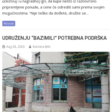
učestvuj i u nagradnoj igri, da kupe nešto iz raznovrsno
pripremljene ponude, a cene će odrediti sami prema svojim
mogućnostima. “Nije teško da dođete, družite se…
Novosti
UDRUŽENJU “BAZIMILI” POTREBNA PODRŠKA
Aug 28, 2020
Snežana Bilić