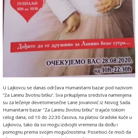
U Lajkovcu se danas održava Humanitarni bazar pod nazivom
“Za Laninu životnu bitku”. Sva prikupljena sredstva namenjena
su za lečenje devetomesečne Lane Jovanović iz Novog Sada.
Humanitarni bazar ‘’Za Laninu životnu bitku’’ trajaće tokom
celog dana, od 10 do 22:30 časova, na platou Gradske kuće u
Lajkovcu, tako da svi mogu izdvojiti vremena da dođu i
pomognu prema svojim mogućnostima. Posetioci će moći da