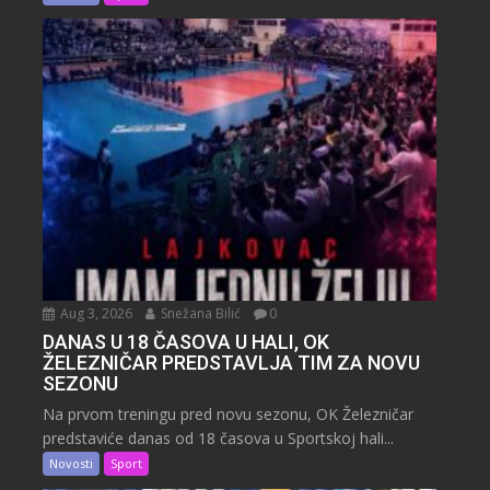
Aug 3, 2026
Snežana Bilić
0
DANAS U 18 ČASOVA U HALI, OK
ŽELEZNIČAR PREDSTAVLJA TIM ZA NOVU
SEZONU
Na prvom treningu pred novu sezonu, OK Železničar
predstaviće danas od 18 časova u Sportskoj hali...
Novosti
Sport