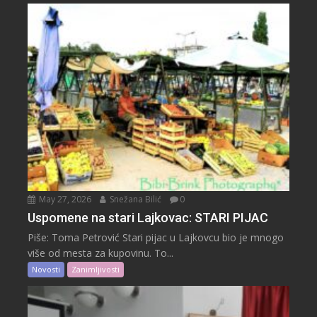
May 27, 2026
Snežana Bilić
0
Uspomene na stari Lajkovac: STARI PIJAC
Piše: Toma Petrović Stari pijac u Lajkovcu bio je mnogo
više od mesta za kupovinu. To...
Novosti
Zanimljivosti