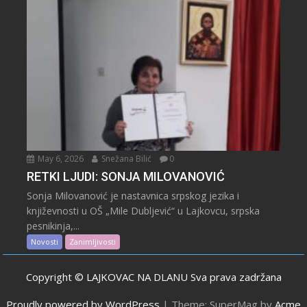
May 6, 2026
Snežana Bilić
0
RETKI LJUDI: SONJA MILOVANOVIĆ
Sonja Milovanović je nastavnica srpskog jezika i
književnosti u OŠ „Mile Dubljević“ u Lajkovcu, srpska
pesnikinja,...
Novosti
Zanimljivosti
Copyright © LAJKOVAC NA DLANU Sva prava zadržana
Proudly powered by WordPress
|
Theme: SuperMag by
Acme