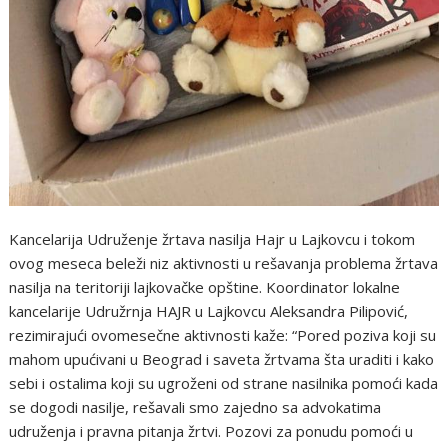
Kancelarija Udruženje žrtava nasilja Hajr u Lajkovcu i tokom
ovog meseca beleži niz aktivnosti u rešavanja problema žrtava
nasilja na teritoriji lajkovačke opštine. Koordinator lokalne
kancelarije Udružrnja HAJR u Lajkovcu Aleksandra Pilipović,
rezimirajući ovomesečne aktivnosti kaže: “Pored poziva koji su
mahom upućivani u Beograd i saveta žrtvama šta uraditi i kako
sebi i ostalima koji su ugroženi od strane nasilnika pomoći kada
se dogodi nasilje, rešavali smo zajedno sa advokatima
udruženja i pravna pitanja žrtvi. Pozovi za ponudu pomoći u