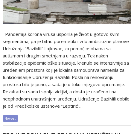
Pandemija korona virusa usporila je život u gotovo svim
segmentima, pa je bitno poremetila i vrlo ambiciozne planove
Udruženja “BaziMili” Lajkovac, za pomoć osobama sa
autizmom i drugim smetnjama u razvoju. Tek nakon
stabilizacije epidemiološke situacije, krenulo se intenzivnije sa
uređenjem prostora koji je lokalna samouprava namenila za
funkcionisanje Udruženja BaziMili. Posla na renoviranju
prostora bilo je puno, a sada je u toku i njegovo opremanje.
Rezultati su sada i spolja vidljivi, a dosta je urađeno i na
neophodnom unutrašnjem uređenju. Udruženje BaziMili dobilo
je od Predškolske ustanove “Leptirić”…
Novosti