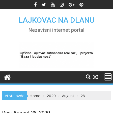
Skip
to
content
LAJKOVAC NA DLANU
Nezavisni internet portal
Vi ste ovde
Home
2020
August
28
Day:
August 28, 2020