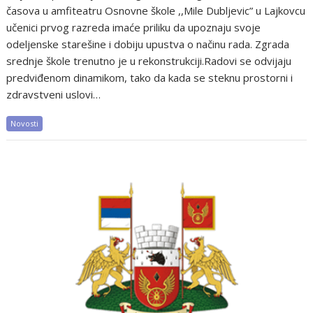
časova u amfiteatru Osnovne škole ,,Mile Dubljevic” u Lajkovcu
učenici prvog razreda imaće priliku da upoznaju svoje
odeljenske starešine i dobiju upustva o načinu rada. Zgrada
srednje škole trenutno je u rekonstrukciji.Radovi se odvijaju
predviđenom dinamikom, tako da kada se steknu prostorni i
zdravstveni uslovi…
Novosti