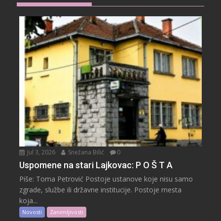
Jul 3, 2026
Snežana Bilić
0
Uspomene na stari Lajkovac: P O Š T A
Piše: Toma Petrović Postoje ustanove koje nisu samo
zgrade, službe ili državne institucije. Postoje mesta
koja...
Novosti
Zanimljivosti