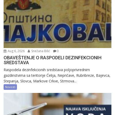
Aug 6, 2026
Snežana Bilić
0
OBAVEŠTENJE O RASPODELI DEZINFEKCIONIH
SREDSTAVA
Raspodela dezinfekcionih sredstava poljoprivrednim
gazdinstvima sa teritorije Ćelija, Nepričave, Rubribreze, Bajevca,
Stepanja, Slovca, Markove Crkve, Strmova...
Novosti