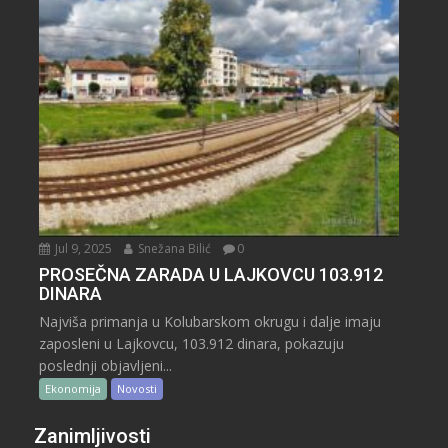
Jul 9, 2025
Snežana Bilić
0
PROSEČNA ZARADA U LAJKOVCU 103.912
DINARA
Najviša primanja u Kolubarskom okrugu i dalje imaju
zaposleni u Lajkovcu, 103.912 dinara, pokazuju
poslednji objavljeni...
Ekonomija
Novosti
Zanimljivosti