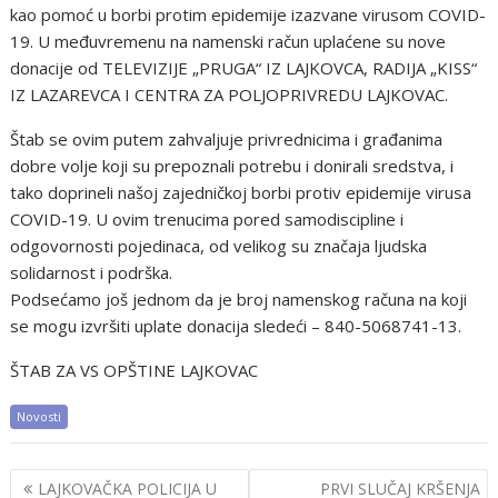
kao pomoć u borbi protim epidemije izazvane virusom COVID-
19. U međuvremenu na namenski račun uplaćene su nove
donacije od TELEVIZIJE „PRUGA“ IZ LAJKOVCA, RADIJA „KISS“
IZ LAZAREVCA I CENTRA ZA POLJOPRIVREDU LAJKOVAC.
Štab se ovim putem zahvaljuje privrednicima i građanima
dobre volje koji su prepoznali potrebu i donirali sredstva, i
tako doprineli našoj zajedničkoj borbi protiv epidemije virusa
COVID-19. U ovim trenucima pored samodiscipline i
odgovornosti pojedinaca, od velikog su značaja ljudska
solidarnost i podrška.
Podsećamo još jednom da je broj namenskog računa na koji
se mogu izvršiti uplate donacija sledeći – 840-5068741-13.
ŠTAB ZA VS OPŠTINE LAJKOVAC
Novosti
Post
LAJKOVAČKA POLICIJA U
PRVI SLUČAJ KRŠENJA