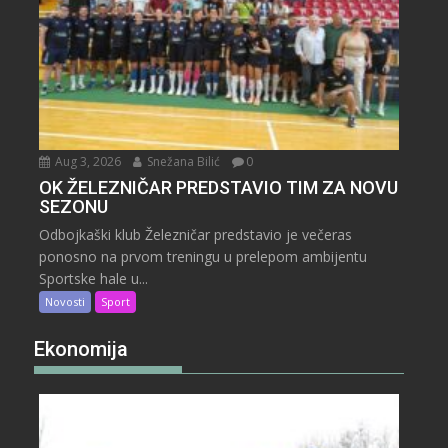
Aug 3, 2026
Snežana Bilić
0
OK ŽELEZNIČAR PREDSTAVIO TIM ZA NOVU
SEZONU
Odbojkaški klub Železničar predstavio je večeras
ponosno na prvom treningu u prelepom ambijentu
Sportske hale u...
Novosti
Sport
Ekonomija