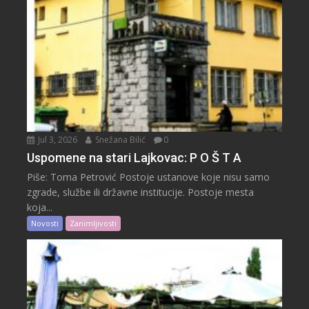
Jul 3, 2026
Snežana Bilić
0
Uspomene na stari Lajkovac: P O Š T A
Piše: Toma Petrović Postoje ustanove koje nisu samo
zgrade, službe ili državne institucije. Postoje mesta
koja...
Novosti
Zanimljivosti