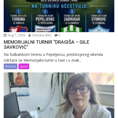
Aug 7, 2026
Snežana Bilić
0
MEMORIJALNI TURNIR “DRAGIŠA – GILE
SAVKOVIĆ”
Na fudbalskom terenu u Pepeljevcu, predstojećeg vikenda
održaće se Memorijalni turnir u čast i u znak...
Novosti
Sport