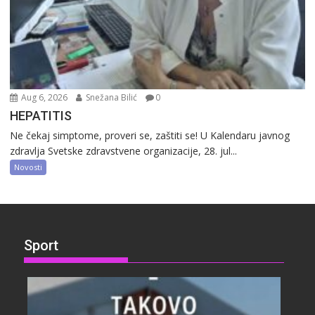
Aug 6, 2026
Snežana Bilić
0
HEPATITIS
Ne čekaj simptome, proveri se, zaštiti se! U Kalendaru javnog
zdravlja Svetske zdravstvene organizacije, 28. jul...
Novosti
Sport