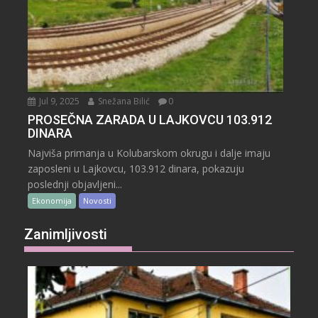
Jul 9, 2025
Snežana Bilić
0
PROSEČNA ZARADA U LAJKOVCU 103.912
DINARA
Najviša primanja u Kolubarskom okrugu i dalje imaju
zaposleni u Lajkovcu, 103.912 dinara, pokazuju
poslednji objavljeni...
Ekonomija
Novosti
Zanimljivosti