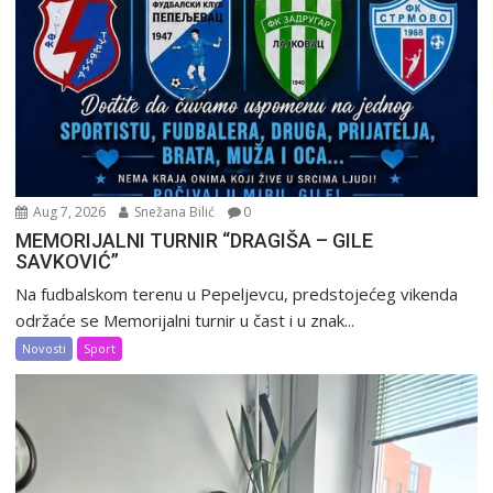
Aug 7, 2026
Snežana Bilić
0
MEMORIJALNI TURNIR “DRAGIŠA – GILE
SAVKOVIĆ”
Na fudbalskom terenu u Pepeljevcu, predstojećeg vikenda
održaće se Memorijalni turnir u čast i u znak...
Novosti
Sport