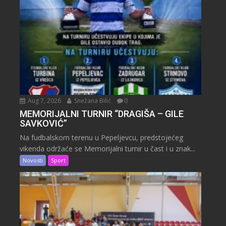
Aug 7, 2026
Snežana Bilić
0
MEMORIJALNI TURNIR “DRAGIŠA – GILE
SAVKOVIĆ”
Na fudbalskom terenu u Pepeljevcu, predstojećeg
vikenda održaće se Memorijalni turnir u čast i u znak...
Novosti
Sport