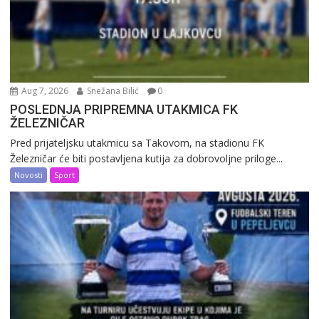
Aug 7, 2026
Snežana Bilić
0
POSLEDNJA PRIPREMNA UTAKMICA FK
ŽELEZNIČAR
Pred prijateljsku utakmicu sa Takovom, na stadionu FK
Železničar će biti postavljena kutija za dobrovoljne priloge...
Novosti
Sport