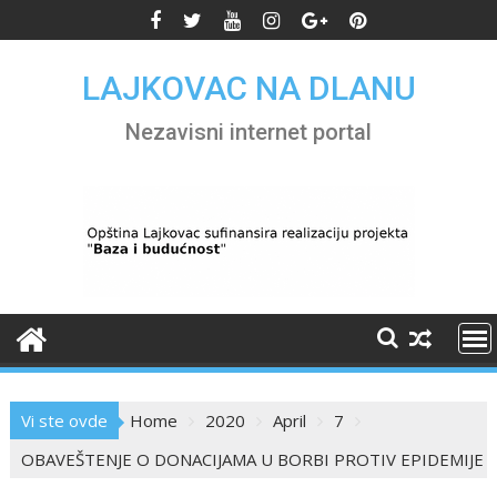
Skip
to
content
LAJKOVAC NA DLANU
Nezavisni internet portal
Vi ste ovde
Home
2020
April
7
OBAVEŠTENJE O DONACIJAMA U BORBI PROTIV EPIDEMIJE