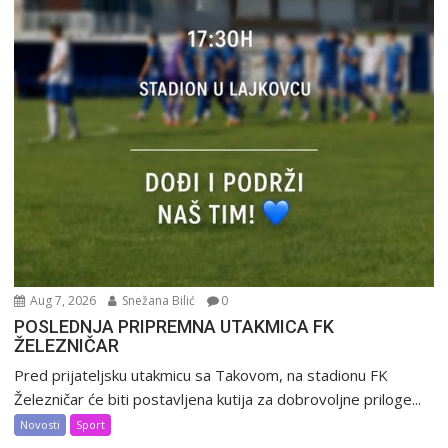
Aug 7, 2026
Snežana Bilić
0
POSLEDNJA PRIPREMNA UTAKMICA FK
ŽELEZNIČAR
Pred prijateljsku utakmicu sa Takovom, na stadionu FK
Železničar će biti postavljena kutija za dobrovoljne priloge...
Novosti
Sport