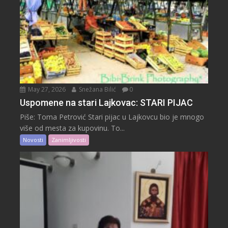
May 27, 2026
Snežana Bilić
0
Uspomene na stari Lajkovac: STARI PIJAC
Piše: Toma Petrović Stari pijac u Lajkovcu bio je mnogo
više od mesta za kupovinu. To...
Novosti
Zanimljivosti