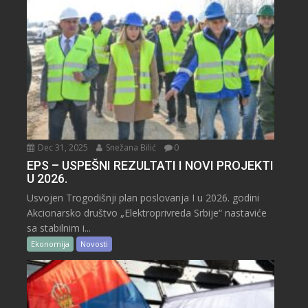
Dec 31, 2025
Snežana Bilić
0
EPS – USPEŠNI REZULTATI I NOVI PROJEKTI
U 2026.
Usvojen Trogodišnji plan poslovanja I u 2026. godini
Akcionarsko društvo „Elektroprivreda Srbije“ nastaviće
sa stabilnim i...
Ekonomija
Novosti