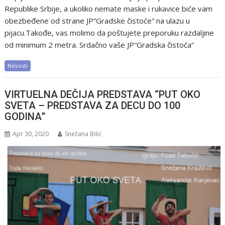
Republike Srbije, a ukoliko nemate maske i rukavice biće vam
obezbeđene od strane JP“Gradske čistoće“ na ulazu u
pijacu.Takođe, vas molimo da poštujete preporuku razdaljine
od minimum 2 metra. Srdačno vaše JP“Gradska čistoća“
Novosti
VIRTUELNA DEČIJA PREDSTAVA “PUT OKO
SVETA – PREDSTAVA ZA DECU DO 100
GODINA”
Apr 30, 2020
Snežana Bilić