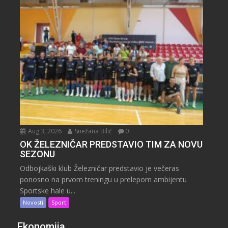
Aug 3, 2026
Snežana Bilić
0
OK ŽELEZNIČAR PREDSTAVIO TIM ZA NOVU
SEZONU
Odbojkaški klub Železničar predstavio je večeras
ponosno na prvom treningu u prelepom ambijentu
Sportske hale u...
Novosti
Sport
Ekonomija