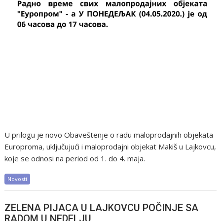
U prilogu je novo Obaveštenje o radu maloprodajnih objekata
Europroma, uključujući i maloprodajni objekat Makiš u Lajkovcu,
koje se odnosi na period od 1. do 4. maja.
Novosti
ZELENA PIJACA U LAJKOVCU POČINJE SA
RADOM U NEDELJU