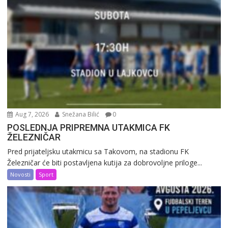
Aug 7, 2026
Snežana Bilić
0
POSLEDNJA PRIPREMNA UTAKMICA FK
ŽELEZNIČAR
Pred prijateljsku utakmicu sa Takovom, na stadionu FK
Železničar će biti postavljena kutija za dobrovoljne priloge...
Novosti
Sport