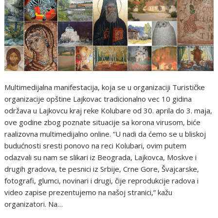
Multimedijalna manifestacija, koja se u organizaciji Turističke
organizacije opštine Lajkovac tradicionalno vec 10 gidina
održava u Lajkovcu kraj reke Kolubare od 30. aprila do 3. maja,
ove godine zbog poznate situacije sa korona virusom, biće
raalizovna multimedijalno online. “U nadi da ćemo se u bliskoj
budućnosti sresti ponovo na reci Kolubari, ovim putem
odazvali su nam se slikari iz Beograda, Lajkovca, Moskve i
drugih gradova, te pesnici iz Srbije, Crne Gore, Švajcarske,
fotografi, glumci, novinari i drugi, čije reprodukcije radova i
video zapise prezentujemo na našoj stranici,” kažu
organizatori. Na…