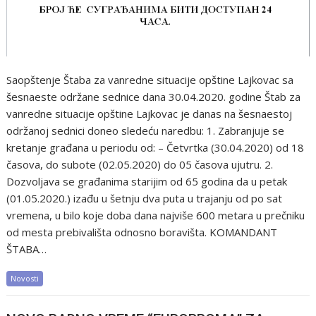
Saopštenje Štaba za vanredne situacije opštine Lajkovac sa
šesnaeste održane sednice dana 30.04.2020. godine Štab za
vanredne situacije opštine Lajkovac je danas na šesnaestoj
održanoj sednici doneo sledeću naredbu: 1. Zabranjuje se
kretanje građana u periodu od: – Četvrtka (30.04.2020) od 18
časova, do subote (02.05.2020) do 05 časova ujutru. 2.
Dozvoljava se građanima starijim od 65 godina da u petak
(01.05.2020.) izađu u šetnju dva puta u trajanju od po sat
vremena, u bilo koje doba dana najviše 600 metara u prečniku
od mesta prebivališta odnosno boravišta. KOMANDANT
ŠTABA…
Novosti