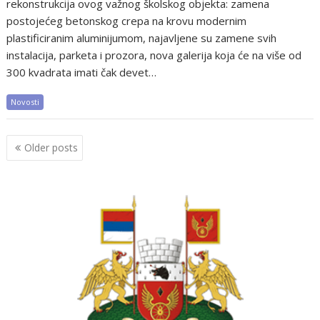
rekonstrukcija ovog važnog školskog objekta: zamena
postojećeg betonskog crepa na krovu modernim
plastificiranim aluminijumom, najavljene su zamene svih
instalacija, parketa i prozora, nova galerija koja će na više od
300 kvadrata imati čak devet…
Novosti
Posts
Older posts
navigation