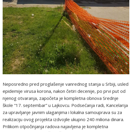
Neposredno pred proglašenje vanrednog stanja u Srbiji, usled
epidemije virusa korona, nakon četiri decenije, po prvi put od
njenog otvaranja, započeta je kompletna obnova Srednje
škole “17. septembar” u Lajkovcu. Podsećanja radi, Kancelarija
za upravljanje javnim ulaganjima i lokalna samouprava su za
realizaciju ovog projekta izdvojile ukupno 240 miliona dinara.
Prilikom otpočinjanja radova najavljena je kompletna