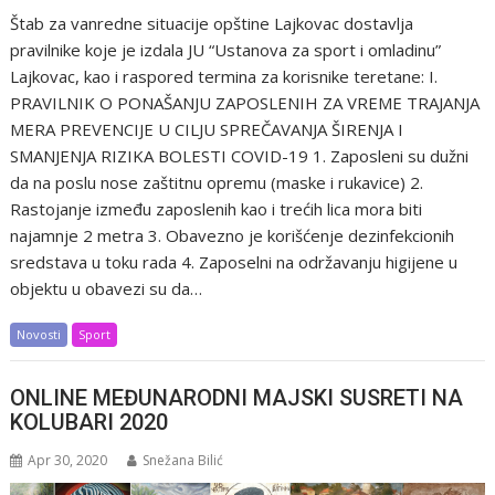
Štab za vanredne situacije opštine Lajkovac dostavlja
pravilnike koje je izdala JU “Ustanova za sport i omladinu”
Lajkovac, kao i raspored termina za korisnike teretane: I.
PRAVILNIK O PONAŠANJU ZAPOSLENIH ZA VREME TRAJANJA
MERA PREVENCIJE U CILJU SPREČAVANJA ŠIRENJA I
SMANJENJA RIZIKA BOLESTI COVID-19 1. Zaposleni su dužni
da na poslu nose zaštitnu opremu (maske i rukavice) 2.
Rastojanje između zaposlenih kao i trećih lica mora biti
najamnje 2 metra 3. Obavezno je korišćenje dezinfekcionih
sredstava u toku rada 4. Zaposelni na održavanju higijene u
objektu u obavezi su da…
Novosti
Sport
ONLINE MEĐUNARODNI MAJSKI SUSRETI NA
KOLUBARI 2020
Apr 30, 2020
Snežana Bilić