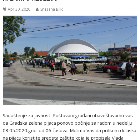
Apr 30, 2020
Snežana Bilić
Saopštenje za javnost: Poštovani građani obaveštavamo vas
da Gradska zelena pijaca ponovo počinje sa radom u nedelju
03.05.2020.god. od 06 časova. Molimo Vas da prilikom dolaska
na pijacu koristite sredsta zaštite koja je propisala Vlada