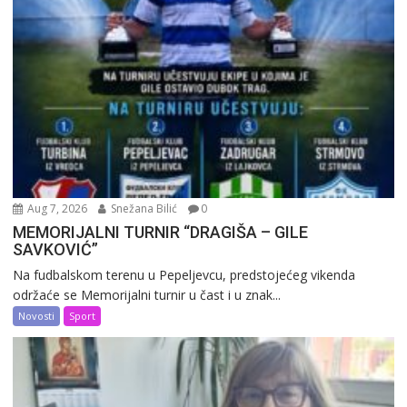
Aug 7, 2026
Snežana Bilić
0
MEMORIJALNI TURNIR “DRAGIŠA – GILE
SAVKOVIĆ”
Na fudbalskom terenu u Pepeljevcu, predstojećeg vikenda
održaće se Memorijalni turnir u čast i u znak...
Novosti
Sport