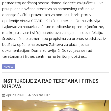
petnaestoj održanoj sednici doneo sledeće zaključke: 1. Sva
prikupljena novčana sredstva sa namenskog računa za
donacije fizičkih i pravnih lica za pomoć u borbi protiv
epidemije virusa COVID-19 biće usmerena Domu zdravlja
Lajkovac za nabavku zaštitne medicinske opreme (uniforme,
maske, rukavice i sličo) i sredstava za higijenu i dezinfekciju.
Sredstva će se usmeriti po propisima za prenos sredstava iz
budžeta opštine na osnovu Zahteva za plaćanje, sa
dokumentacijom Doma zdravlja. 2. Dozvoljava se rad
teretanama i fitnes centrima na teritoriji opštine…
Novosti
INSTRUKCIJE ZA RAD TERETANA I FITNES
KUBOVA
Apr 29, 2020
Snežana Bilić