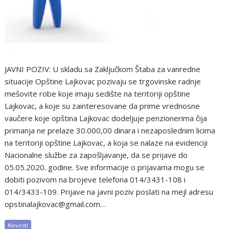
JAVNI POZIV: U skladu sa Zaključkom Štaba za vanredne
situacije Opštine Lajkovac pozivaju se trgovinske radnje
mešovite robe koje imaju sedište na teritoriji opštine
Lajkovac, a koje su zainteresovane da prime vrednosne
vaučere koje opština Lajkovac dodeljuje penzionerima čija
primanja ne prelaze 30.000,00 dinara i nezaposlednim licima
na teritoriji opštine Lajkovac, a koja se nalaze na evidenciji
Nacionalne službe za zapošljavanje, da se prijave do
05.05.2020. godine. Sve informacije o prijavama mogu se
dobiti pozivom na brojeve telefona 014/3431-108 i
014/3433-109. Prijave na javni poziv poslati na mejl adresu
opstinalajkovac@gmail.com…
Novosti