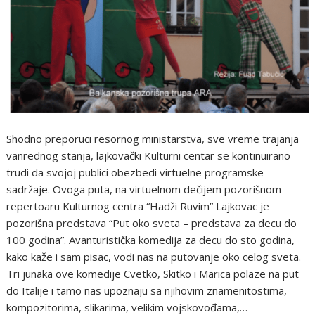
Shodno preporuci resornog ministarstva, sve vreme trajanja
vanrednog stanja, lajkovački Kulturni centar se kontinuirano
trudi da svojoj publici obezbedi virtuelne programske
sadržaje. Ovoga puta, na virtuelnom dečijem pozorišnom
repertoaru Kulturnog centra “Hadži Ruvim” Lajkovac je
pozorišna predstava “Put oko sveta – predstava za decu do
100 godina”. Avanturistička komedija za decu do sto godina,
kako kaže i sam pisac, vodi nas na putovanje oko celog sveta.
Tri junaka ove komedije Cvetko, Skitko i Marica polaze na put
do Italije i tamo nas upoznaju sa njihovim znamenitostima,
kompozitorima, slikarima, velikim vojskovođama,…