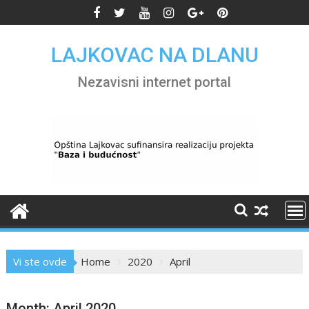
Skip
to
content
LAJKOVAC NA DLANU
Nezavisni internet portal
Vi ste ovde
Home
2020
April
Month:
April 2020