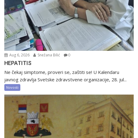
Aug 6, 2026
Snežana Bilić
0
HEPATITIS
Ne čekaj simptome, proveri se, zaštiti se! U Kalendaru
javnog zdravlja Svetske zdravstvene organizacije, 28. jul...
Novosti