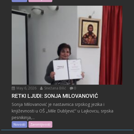
May 6, 2026
Snežana Bilić
0
RETKI LJUDI: SONJA MILOVANOVIĆ
Sonja Milovanović je nastavnica srpskog jezika i
književnosti u OŠ „Mile Dubljević“ u Lajkovcu, srpska
pesnikinja,...
Novosti
Zanimljivosti