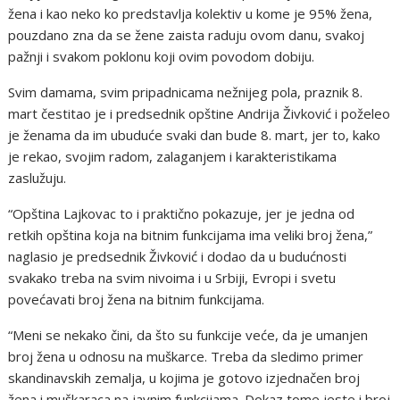
žena i kao neko ko predstavlja kolektiv u kome je 95% žena,
pouzdano zna da se žene zaista raduju ovom danu, svakoj
pažnji i svakom poklonu koji ovim povodom dobiju.
Svim damama, svim pripadnicama nežnijeg pola, praznik 8.
mart čestitao je i predsednik opštine Andrija Živković i poželeo
je ženama da im ubuduće svaki dan bude 8. mart, jer to, kako
je rekao, svojim radom, zalaganjem i karakteristikama
zaslužuju.
“Opština Lajkovac to i praktično pokazuje, jer je jedna od
retkih opština koja na bitnim funkcijama ima veliki broj žena,”
naglasio je predsednik Živković i dodao da u budućnosti
svakako treba na svim nivoima i u Srbiji, Evropi i svetu
povećavati broj žena na bitnim funkcijama.
“Meni se nekako čini, da što su funkcije veće, da je umanjen
broj žena u odnosu na muškarce. Treba da sledimo primer
skandinavskih zemalja, u kojima je gotovo izjednačen broj
žena i muškaraca na javnim funkcijama. Dokaz tome jeste i broj