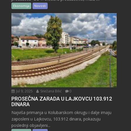
Ekonomija
Novosti
Jul 9, 2025
Snežana Bilić
0
PROSEČNA ZARADA U LAJKOVCU 103.912
DINARA
Najviša primanja u Kolubarskom okrugu i dalje imaju
zaposleni u Lajkovcu, 103.912 dinara, pokazuju
poslednji objavljeni...