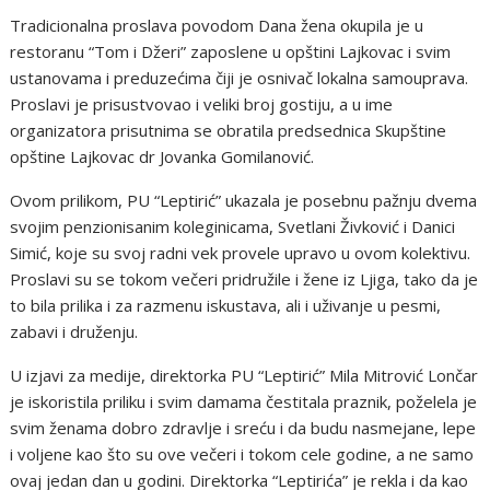
Tradicionalna proslava povodom Dana žena okupila je u
restoranu “Tom i Džeri” zaposlene u opštini Lajkovac i svim
ustanovama i preduzećima čiji je osnivač lokalna samouprava.
Proslavi je prisustvovao i veliki broj gostiju, a u ime
organizatora prisutnima se obratila predsednica Skupštine
opštine Lajkovac dr Jovanka Gomilanović.
Ovom prilikom, PU “Leptirić” ukazala je posebnu pažnju dvema
svojim penzionisanim koleginicama, Svetlani Živković i Danici
Simić, koje su svoj radni vek provele upravo u ovom kolektivu.
Proslavi su se tokom večeri pridružile i žene iz Ljiga, tako da je
to bila prilika i za razmenu iskustava, ali i uživanje u pesmi,
zabavi i druženju.
U izjavi za medije, direktorka PU “Leptirić” Mila Mitrović Lončar
je iskoristila priliku i svim damama čestitala praznik, poželela je
svim ženama dobro zdravlje i sreću i da budu nasmejane, lepe
i voljene kao što su ove večeri i tokom cele godine, a ne samo
ovaj jedan dan u godini. Direktorka “Leptirića” je rekla i da kao