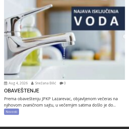
Aug 4, 2026
Snežana Bilić
0
OBAVEŠTENJE
Prema obaveštenju JPKP Lazarevac, objavljenom večeras na
njihovom zvaničnom sajtu, u večernjim satima došlo je do...
Novosti