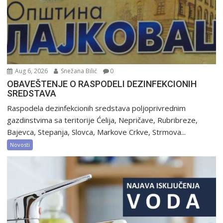
Aug 6, 2026
Snežana Bilić
0
OBAVEŠTENJE O RASPODELI DEZINFEKCIONIH
SREDSTAVA
Raspodela dezinfekcionih sredstava poljoprivrednim
gazdinstvima sa teritorije Ćelija, Nepričave, Rubribreze,
Bajevca, Stepanja, Slovca, Markove Crkve, Strmova...
Novosti