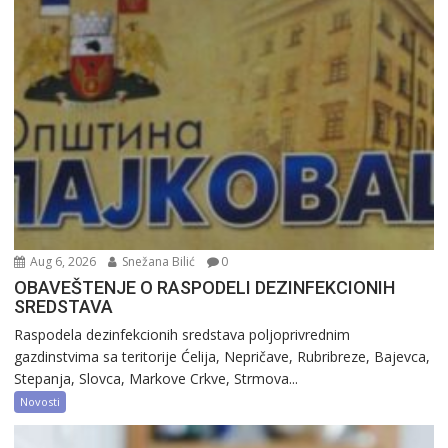
Aug 6, 2026
Snežana Bilić
0
OBAVEŠTENJE O RASPODELI DEZINFEKCIONIH
SREDSTAVA
Raspodela dezinfekcionih sredstava poljoprivrednim
gazdinstvima sa teritorije Ćelija, Nepričave, Rubribreze, Bajevca,
Stepanja, Slovca, Markove Crkve, Strmova...
Novosti