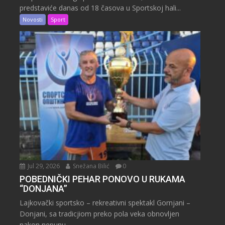
predstaviće danas od 18 časova u Sportskoj hali...
Novosti
Sport
Jul 29, 2026
Snežana Bilić
0
POBEDNIČKI PEHAR PONOVO U RUKAMA
“DONJANA”
Lajkovački sportsko – rekreativni spektakl Gornjani –
Donjani, sa tradicjiom preko pola veka obnovljen
nakon nepunu...