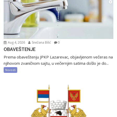
Aug 4, 2026
Snežana Bilić
0
OBAVEŠTENJE
Prema obaveštenju JPKP Lazarevac, objavljenom večeras na
njihovom zvaničnom sajtu, u večernjim satima došlo je do...
Novosti