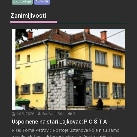
Ekonomija
Novosti
Zanimljivosti
Jul 3, 2026
Snežana Bilić
0
Uspomene na stari Lajkovac: P O Š T A
Piše: Toma Petrović Postoje ustanove koje nisu samo
zgrade, službe ili državne institucije. Postoje mesta