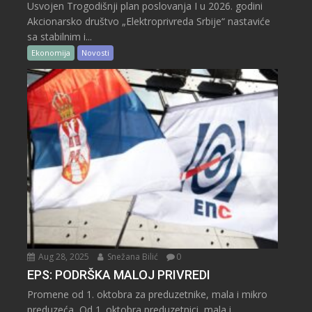
Usvojen Trogodišnji plan poslovanja I u 2026. godini
Akcionarsko društvo „Elektroprivreda Srbije“ nastaviće
sa stabilnim i...
Ekonomija
Novosti
Aug 28, 2025
Snežana Bilić
0
EPS: PODRŠKA MALOJ PRIVREDI
Promene od 1. oktobra za preduzetnike, mala i mikro
preduzeća Od 1. oktobra preduzetnici, mala i...