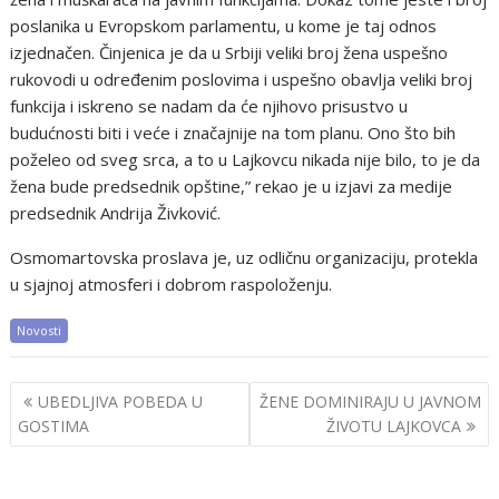
poslanika u Evropskom parlamentu, u kome je taj odnos
izjednačen. Činjenica je da u Srbiji veliki broj žena uspešno
rukovodi u određenim poslovima i uspešno obavlja veliki broj
funkcija i iskreno se nadam da će njihovo prisustvo u
budućnosti biti i veće i značajnije na tom planu. Ono što bih
poželeo od sveg srca, a to u Lajkovcu nikada nije bilo, to je da
žena bude predsednik opštine,” rekao je u izjavi za medije
predsednik Andrija Živković.
Osmomartovska proslava je, uz odličnu organizaciju, protekla
u sjajnoj atmosferi i dobrom raspoloženju.
Novosti
Post
UBEDLJIVA POBEDA U
ŽENE DOMINIRAJU U JAVNOM
navigation
GOSTIMA
ŽIVOTU LAJKOVCA