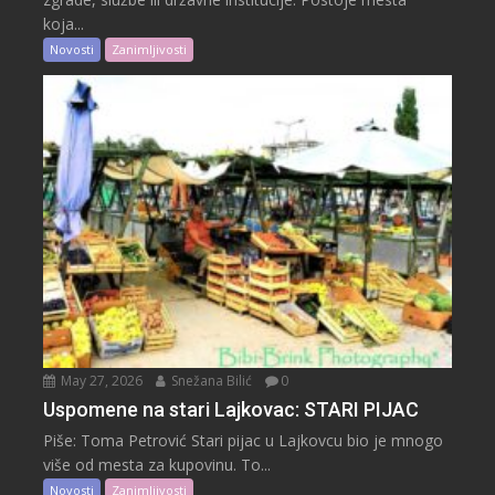
koja...
Novosti
Zanimljivosti
May 27, 2026
Snežana Bilić
0
Uspomene na stari Lajkovac: STARI PIJAC
Piše: Toma Petrović Stari pijac u Lajkovcu bio je mnogo
više od mesta za kupovinu. To...
Novosti
Zanimljivosti