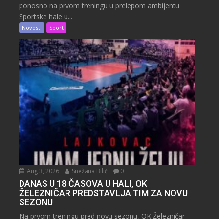
ponosno na prvom treningu u prelepom ambijentu
Sportske hale u...
Novosti
Sport
Aug 3, 2026
Snežana Bilić
0
DANAS U 18 ČASOVA U HALI, OK
ŽELEZNIČAR PREDSTAVLJA TIM ZA NOVU
SEZONU
Na prvom treningu pred novu sezonu, OK Železničar