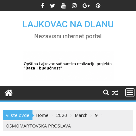
Skip
to
content
LAJKOVAC NA DLANU
Nezavisni internet portal
Vi ste ovde
Home
2020
March
9
OSMOMARTOVSKA PROSLAVA