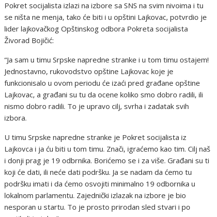
Pokret socijalista izlazi na izbore sa SNS na svim nivoima i tu
se ništa ne menja, tako će biti i u opštini Lajkovac, potvrdio je
lider lajkovačkog Opštinskog odbora Pokreta socijalista
Živorad Bojičić:
“Ja sam u timu Srpske napredne stranke i u tom timu ostajem!
Jednostavno, rukovodstvo opštine Lajkovac koje je
funkcionisalo u ovom periodu će izaći pred građane opštine
Lajkovac, a građani su tu da ocene koliko smo dobro radili, ili
nismo dobro radili. To je upravo cilj, svrha i zadatak svih
izbora.
U timu Srpske napredne stranke je Pokret socijalista iz
Lajkovca i ja ću biti u tom timu. Znači, igraćemo kao tim. Cilj naš
i donji prag je 19 odbrnika. Borićemo se i za više. Građani su ti
koji će dati, ili neće dati podršku. Ja se nadam da ćemo tu
podršku imati i da ćemo osvojiti minimalno 19 odbornika u
lokalnom parlamentu. Zajednički izlazak na izbore je bio
nesporan u startu. To je prosto prirodan sled stvari i po