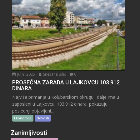
Jul 9, 2025
Snežana Bilić
0
PROSEČNA ZARADA U LAJKOVCU 103.912
DINARA
Najviša primanja u Kolubarskom okrugu i dalje imaju
zaposleni u Lajkovcu, 103.912 dinara, pokazuju
poslednji objavljeni...
Ekonomija
Novosti
Zanimljivosti