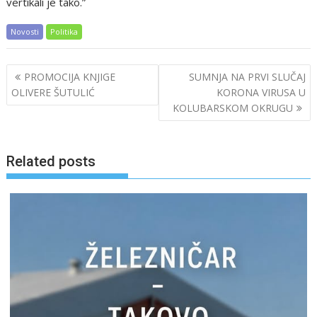
vertikali je tako.”
Novosti
Politika
Post
PROMOCIJA KNJIGE
SUMNJA NA PRVI SLUČAJ
navigation
OLIVERE ŠUTULIĆ
KORONA VIRUSA U
KOLUBARSKOM OKRUGU
Related posts