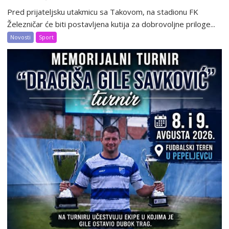
Pred prijateljsku utakmicu sa Takovom, na stadionu FK
Železničar će biti postavljena kutija za dobrovoljne priloge...
Novosti
Sport