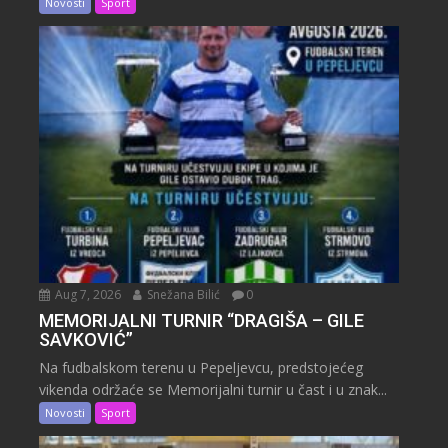
Novosti
Sport
Aug 7, 2026
Snežana Bilić
0
MEMORIJALNI TURNIR “DRAGIŠA – GILE
SAVKOVIĆ”
Na fudbalskom terenu u Pepeljevcu, predstojećeg
vikenda održaće se Memorijalni turnir u čast i u znak...
Novosti
Sport