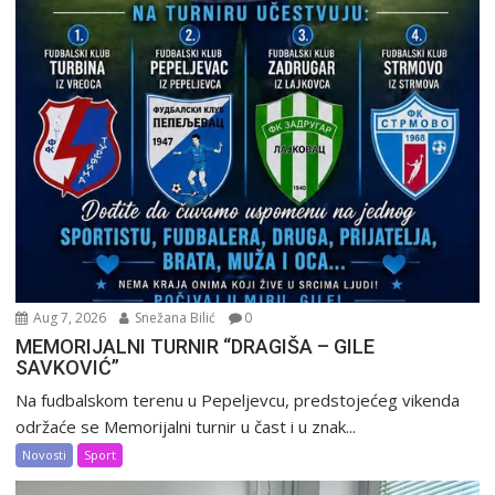
Aug 7, 2026
Snežana Bilić
0
MEMORIJALNI TURNIR “DRAGIŠA – GILE
SAVKOVIĆ”
Na fudbalskom terenu u Pepeljevcu, predstojećeg vikenda
održaće se Memorijalni turnir u čast i u znak...
Novosti
Sport