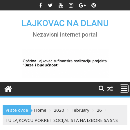
Skip
to
content
LAJKOVAC NA DLANU
Nezavisni internet portal
Vi ste ovde
Home
2020
February
26
I U LAJKOVCU POKRET SOCIJALISTA NA IZBORE SA SNS