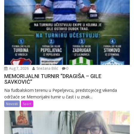
Aug 7, 2026
Snežana Bilić
0
MEMORIJALNI TURNIR “DRAGIŠA – GILE
SAVKOVIĆ”
Na fudbalskom terenu u Pepeljevcu, predstojećeg vikenda
održaće se Memorijalni turnir u čast i u znak...
Novosti
Sport