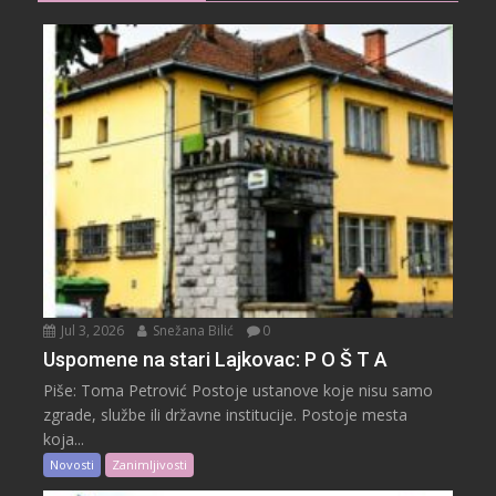
Jul 3, 2026
Snežana Bilić
0
Uspomene na stari Lajkovac: P O Š T A
Piše: Toma Petrović Postoje ustanove koje nisu samo
zgrade, službe ili državne institucije. Postoje mesta
koja...
Novosti
Zanimljivosti