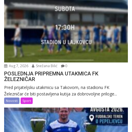
Aug 7, 2026
Snežana Bilić
0
POSLEDNJA PRIPREMNA UTAKMICA FK
ŽELEZNIČAR
Pred prijateljsku utakmicu sa Takovom, na stadionu FK
Železničar će biti postavljena kutija za dobrovoljne priloge...
Novosti
Sport