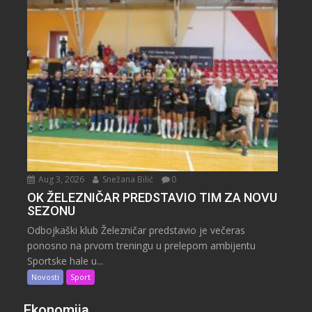
Aug 3, 2026
Snežana Bilić
0
OK ŽELEZNIČAR PREDSTAVIO TIM ZA NOVU
SEZONU
Odbojkaški klub Železničar predstavio je večeras
ponosno na prvom treningu u prelepom ambijentu
Sportske hale u...
Novosti
Sport
Ekonomija