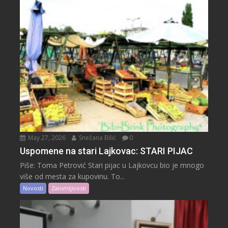
May 27, 2026
Snežana Bilić
0
Uspomene na stari Lajkovac: STARI PIJAC
Piše: Toma Petrović Stari pijac u Lajkovcu bio je mnogo
više od mesta za kupovinu. To...
Novosti
Zanimljivosti