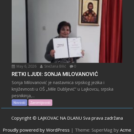
May 6, 2026
Snežana Bilić
0
RETKI LJUDI: SONJA MILOVANOVIĆ
Sonja Milovanović je nastavnica srpskog jezika i
književnosti u OŠ „Mile Dubljević“ u Lajkovcu, srpska
pesnikinja,...
Novosti
Zanimljivosti
Copyright © LAJKOVAC NA DLANU Sva prava zadržana
Proudly powered by WordPress
|
Theme: SuperMag by
Acme