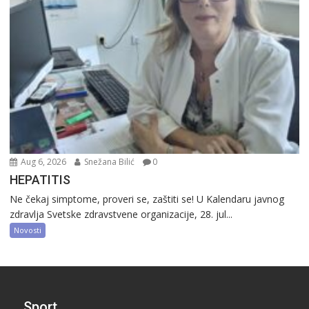
Aug 6, 2026
Snežana Bilić
0
HEPATITIS
Ne čekaj simptome, proveri se, zaštiti se! U Kalendaru javnog
zdravlja Svetske zdravstvene organizacije, 28. jul...
Novosti
Sport