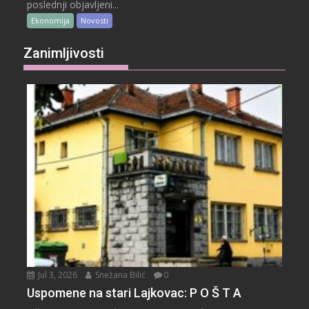
poslednji objavljeni...
Ekonomija
Novosti
Zanimljivosti
Jul 3, 2026
Snežana Bilić
0
Uspomene na stari Lajkovac: P O Š T A