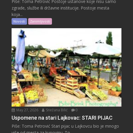
Piše: Toma Petrović Postoje ustanove koje nisu samo
zgrade, službe ili državne institucije. Postoje mesta
koja...
Novosti
Zanimljivosti
May 27, 2026
Snežana Bilić
0
Uspomene na stari Lajkovac: STARI PIJAC
Piše: Toma Petrović Stari pijac u Lajkovcu bio je mnogo
više od mesta za kupovinu. To...