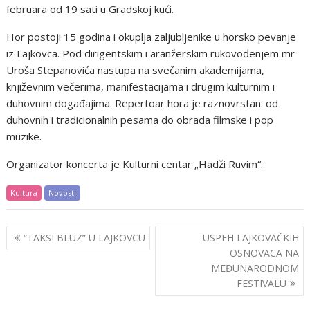
februara od 19 sati u Gradskoj kući.
Hor postoji 15 godina i okuplja zaljubljenike u horsko pevanje
iz Lajkovca. Pod dirigentskim i aranžerskim rukovođenjem mr
Uroša Stepanovića nastupa na svečanim akademijama,
književnim večerima, manifestacijama i drugim kulturnim i
duhovnim događajima. Repertoar hora je raznovrstan: od
duhovnih i tradicionalnih pesama do obrada filmske i pop
muzike.
Organizator koncerta je Kulturni centar „Hadži Ruvim“.
Kultura
Novosti
Post
“TAKSI BLUZ” U LAJKOVCU
USPEH LAJKOVAČKIH
navigation
OSNOVACA NA
MEĐUNARODNOM
FESTIVALU