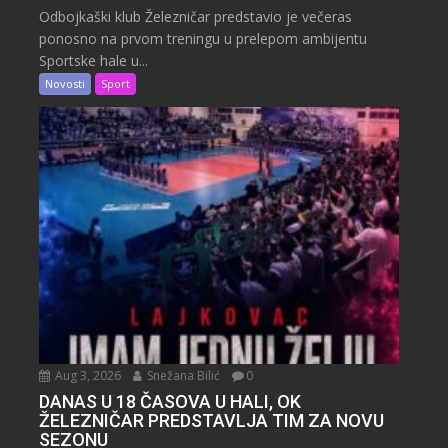
Odbojkaški klub Železničar predstavio je večeras
ponosno na prvom treningu u prelepom ambijentu
Sportske hale u...
Novosti
Sport
Aug 3, 2026
Snežana Bilić
0
DANAS U 18 ČASOVA U HALI, OK
ŽELEZNIČAR PREDSTAVLJA TIM ZA NOVU
SEZONU