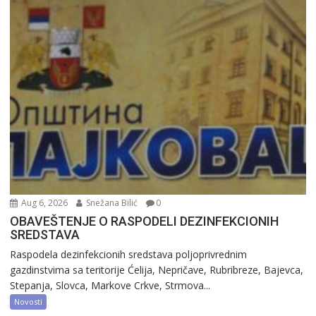
Aug 6, 2026
Snežana Bilić
0
OBAVEŠTENJE O RASPODELI DEZINFEKCIONIH
SREDSTAVA
Raspodela dezinfekcionih sredstava poljoprivrednim
gazdinstvima sa teritorije Ćelija, Nepričave, Rubribreze, Bajevca,
Stepanja, Slovca, Markove Crkve, Strmova...
Novosti