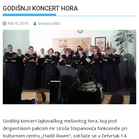
GODIŠNJI KONCERT HORA
Feb 9, 2019
Snežana Bilić
Godišnji koncert lajkovačkog mešovitog hora, koji pod
dirigentskom palicom mr Uroša Stepanovića funkcioniše pri
Kulturnom centru „Hadži Ruvim“, održaće se u četvrtak 14.