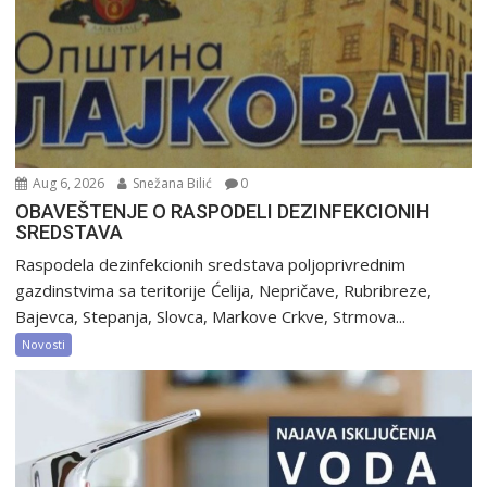
Aug 6, 2026
Snežana Bilić
0
OBAVEŠTENJE O RASPODELI DEZINFEKCIONIH
SREDSTAVA
Raspodela dezinfekcionih sredstava poljoprivrednim
gazdinstvima sa teritorije Ćelija, Nepričave, Rubribreze,
Bajevca, Stepanja, Slovca, Markove Crkve, Strmova...
Novosti