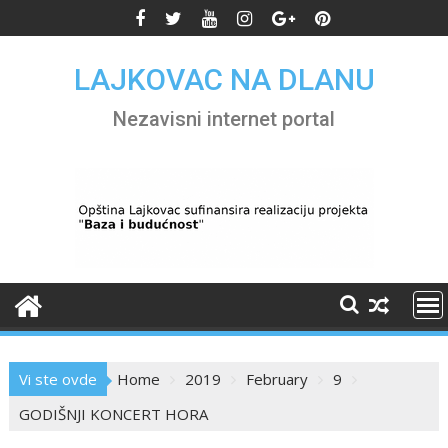
Skip
to
content
LAJKOVAC NA DLANU
Nezavisni internet portal
Vi ste ovde
Home
2019
February
9
GODIŠNJI KONCERT HORA