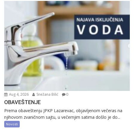
Aug 4, 2026
Snežana Bilić
0
OBAVEŠTENJE
Prema obaveštenju JPKP Lazarevac, objavljenom večeras na
njihovom zvaničnom sajtu, u večernjim satima došlo je do...
Novosti