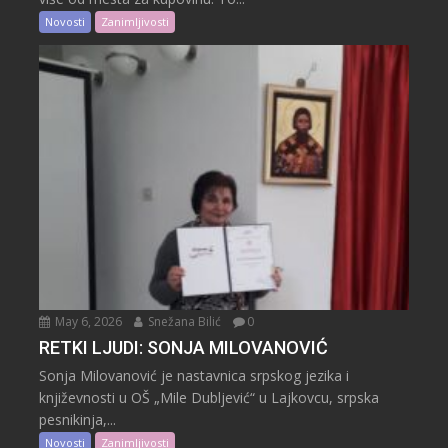
Novosti
Zanimljivosti
May 6, 2026
Snežana Bilić
0
RETKI LJUDI: SONJA MILOVANOVIĆ
Sonja Milovanović je nastavnica srpskog jezika i
književnosti u OŠ „Mile Dubljević“ u Lajkovcu, srpska
pesnikinja,...
Novosti
Zanimljivosti