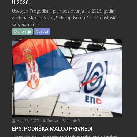
U 2026.
Usvojen Trogodišnji plan poslovanja I u 2026. godini
Akcionarsko društvo „Elektroprivreda Srbije“ nastaviće
sa stabilnim i...
Ekonomija
Novosti
Aug 28, 2025
Snežana Bilić
0
EPS: PODRŠKA MALOJ PRIVREDI