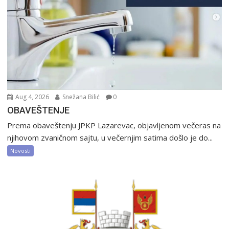
Aug 4, 2026
Snežana Bilić
0
OBAVEŠTENJE
Prema obaveštenju JPKP Lazarevac, objavljenom večeras na
njihovom zvaničnom sajtu, u večernjim satima došlo je do...
Novosti