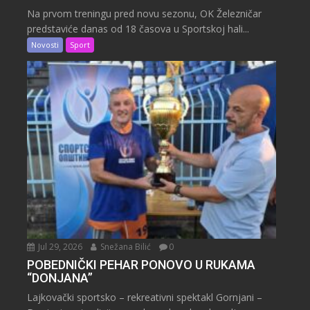
Na prvom treningu pred novu sezonu, OK Železničar
predstaviće danas od 18 časova u Sportskoj hali...
Novosti
Sport
Jul 29, 2026
Snežana Bilić
0
POBEDNIČKI PEHAR PONOVO U RUKAMA
“DONJANA”
Lajkovački sportsko – rekreativni spektakl Gornjani –