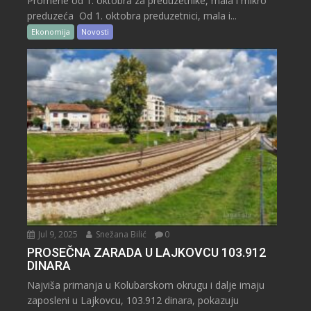
Promene od 1. oktobra za preduzetnike, mala i mikro
preduzeća Od 1. oktobra preduzetnici, mala i...
Ekonomija
Novosti
Jul 9, 2025
Snežana Bilić
0
PROSEČNA ZARADA U LAJKOVCU 103.912
DINARA
Najviša primanja u Kolubarskom okrugu i dalje imaju
zaposleni u Lajkovcu, 103.912 dinara, pokazuju