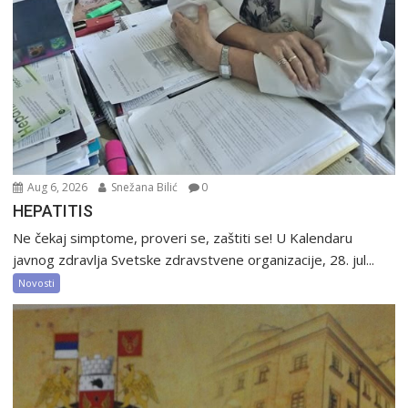
Aug 6, 2026
Snežana Bilić
0
HEPATITIS
Ne čekaj simptome, proveri se, zaštiti se! U Kalendaru
javnog zdravlja Svetske zdravstvene organizacije, 28. jul...
Novosti