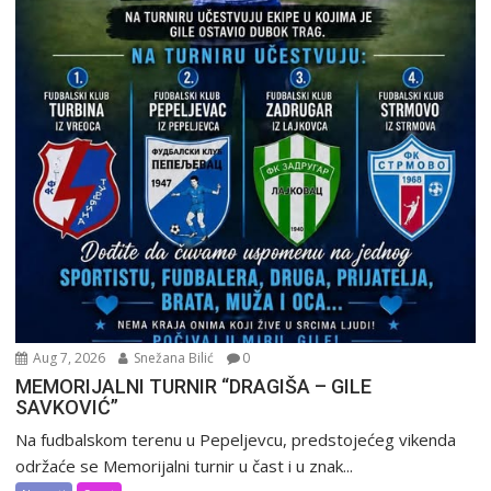
Aug 7, 2026
Snežana Bilić
0
MEMORIJALNI TURNIR “DRAGIŠA – GILE
SAVKOVIĆ”
Na fudbalskom terenu u Pepeljevcu, predstojećeg vikenda
održaće se Memorijalni turnir u čast i u znak...