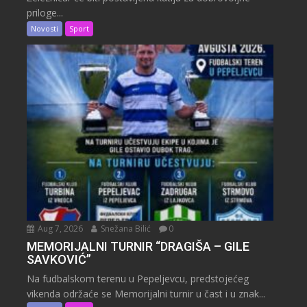
priloge...
Novosti
Sport
Aug 7, 2026
Snežana Bilić
0
MEMORIJALNI TURNIR “DRAGIŠA – GILE
SAVKOVIĆ”
Na fudbalskom terenu u Pepeljevcu, predstojećeg
vikenda održaće se Memorijalni turnir u čast i u znak...