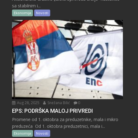
sa stabilnim i...
Ekonomija
Novosti
Aug 28, 2025
Snežana Bilić
0
EPS: PODRŠKA MALOJ PRIVREDI
Promene od 1. oktobra za preduzetnike, mala i mikro
preduzeća Od 1. oktobra preduzetnici, mala i...
Ekonomija
Novosti