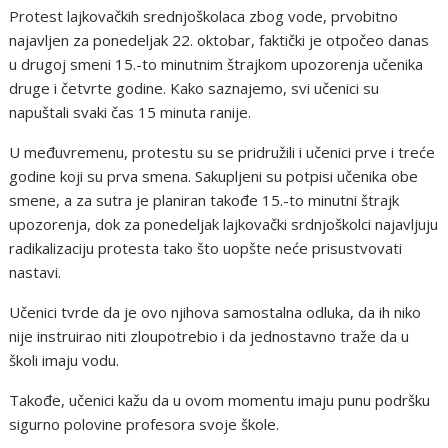
Protest lajkovačkih srednjoškolaca zbog vode, prvobitno
najavljen za ponedeljak 22. oktobar, faktički je otpočeo danas
u drugoj smeni 15.-to minutnim štrajkom upozorenja učenika
druge i četvrte godine. Kako saznajemo, svi učenici su
napuštali svaki čas 15 minuta ranije.
U međuvremenu, protestu su se pridružili i učenici prve i treće
godine koji su prva smena. Sakupljeni su potpisi učenika obe
smene, a za sutra je planiran takođe 15.-to minutni štrajk
upozorenja, dok za ponedeljak lajkovački srdnjoškolci najavljuju
radikalizaciju protesta tako što uopšte neće prisustvovati
nastavi.
Učenici tvrde da je ovo njihova samostalna odluka, da ih niko
nije instruirao niti zloupotrebio i da jednostavno traže da u
školi imaju vodu.
Takođe, učenici kažu da u ovom momentu imaju punu podršku
sigurno polovine profesora svoje škole.