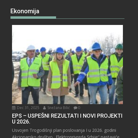
Ekonomija
Dec 31, 2025
Snežana Bilić
0
EPS – USPEŠNI REZULTATI I NOVI PROJEKTI
U 2026.
Usvojen Trogodišnji plan poslovanja I u 2026. godini
Akcionarsko društvo „Elektroprivreda Srbije“ nastaviće