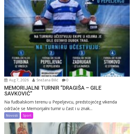
Aug 7, 2026
Snežana Bilić
0
MEMORIJALNI TURNIR “DRAGIŠA – GILE
SAVKOVIĆ”
Na fudbalskom terenu u Pepeljevcu, predstojećeg vikenda
održaće se Memorijalni turnir u čast i u znak...
Novosti
Sport