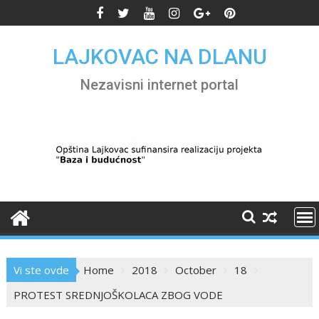
Skip
to
content
LAJKOVAC NA DLANU
Nezavisni internet portal
Vi ste ovde
Home
2018
October
18
PROTEST SREDNJOŠKOLACA ZBOG VODE