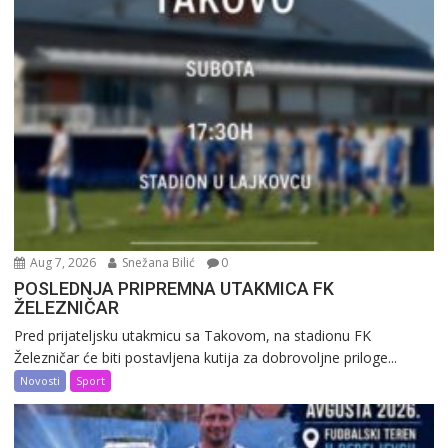
Aug 7, 2026
Snežana Bilić
0
POSLEDNJA PRIPREMNA UTAKMICA FK
ŽELEZNIČAR
Pred prijateljsku utakmicu sa Takovom, na stadionu FK
Železničar će biti postavljena kutija za dobrovoljne priloge...
Novosti
Sport