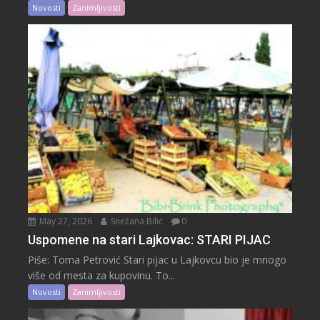
Novosti
Zanimljivosti
May 27, 2026
Snežana Bilić
0
Uspomene na stari Lajkovac: STARI PIJAC
Piše: Toma Petrović Stari pijac u Lajkovcu bio je mnogo
više od mesta za kupovinu. To...
Novosti
Zanimljivosti