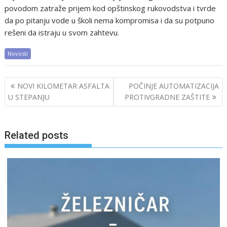
povodom zatraže prijem kod opštinskog rukovodstva i tvrde
da po pitanju vode u školi nema kompromisa i da su potpuno
rešeni da istraju u svom zahtevu.
Novosti
Post
NOVI KILOMETAR ASFALTA
POČINJE AUTOMATIZACIJA
navigation
U STEPANJU
PROTIVGRADNE ZAŠTITE
Related posts