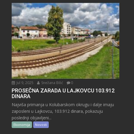
Jul 9, 2025
Snežana Bilić
0
PROSEČNA ZARADA U LAJKOVCU 103.912
DINARA
Najviša primanja u Kolubarskom okrugu i dalje imaju
zaposleni u Lajkovcu, 103.912 dinara, pokazuju
poslednji objavljeni...
Ekonomija
Novosti