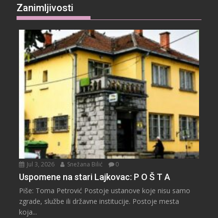
Zanimljivosti
Jul 3, 2026
Snežana Bilić
0
Uspomene na stari Lajkovac: P O Š T A
Piše: Toma Petrović Postoje ustanove koje nisu samo
zgrade, službe ili državne institucije. Postoje mesta
koja...