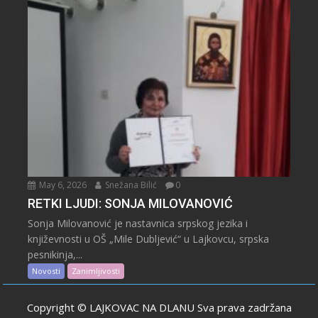
May 6, 2026
Snežana Bilić
0
RETKI LJUDI: SONJA MILOVANOVIĆ
Sonja Milovanović je nastavnica srpskog jezika i
književnosti u OŠ „Mile Dubljević“ u Lajkovcu, srpska
pesnikinja,...
Novosti
Zanimljivosti
Copyright © LAJKOVAC NA DLANU Sva prava zadržana