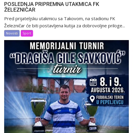
POSLEDNJA PRIPREMNA UTAKMICA FK
ŽELEZNIČAR
Pred prijateljsku utakmicu sa Takovom, na stadionu FK
Železničar će biti postavljena kutija za dobrovoljne priloge...
Novosti
Sport