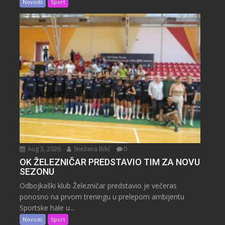
Novosti
Sport
Aug 3, 2026
Snežana Bilić
0
OK ŽELEZNIČAR PREDSTAVIO TIM ZA NOVU
SEZONU
Odbojkaški klub Železničar predstavio je večeras
ponosno na prvom treningu u prelepom ambijentu
Sportske hale u...
Novosti
Sport