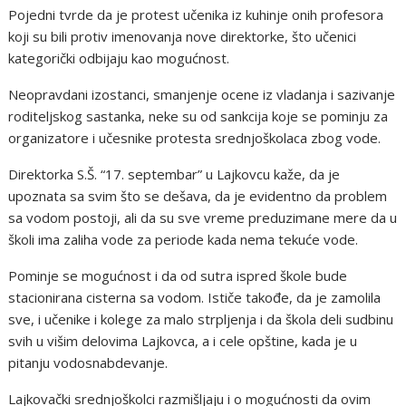
Pojedni tvrde da je protest učenika iz kuhinje onih profesora
koji su bili protiv imenovanja nove direktorke, što učenici
kategorički odbijaju kao mogućnost.
Neopravdani izostanci, smanjenje ocene iz vladanja i sazivanje
roditeljskog sastanka, neke su od sankcija koje se pominju za
organizatore i učesnike protesta srednjoškolaca zbog vode.
Direktorka S.Š. “17. septembar” u Lajkovcu kaže, da je
upoznata sa svim što se dešava, da je evidentno da problem
sa vodom postoji, ali da su sve vreme preduzimane mere da u
školi ima zaliha vode za periode kada nema tekuće vode.
Pominje se mogućnost i da od sutra ispred škole bude
stacionirana cisterna sa vodom. Ističe takođe, da je zamolila
sve, i učenike i kolege za malo strpljenja i da škola deli sudbinu
svih u višim delovima Lajkovca, a i cele opštine, kada je u
pitanju vodosnabdevanje.
Lajkovački srednjoškolci razmišljaju i o mogućnosti da ovim