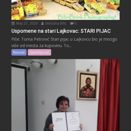
May 27, 2026
Snežana Bilić
0
Uspomene na stari Lajkovac: STARI PIJAC
Piše: Toma Petrović Stari pijac u Lajkovcu bio je mnogo
više od mesta za kupovinu. To...
Novosti
Zanimljivosti