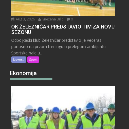
Aug 3, 2026
Snežana Bilić
0
OK ŽELEZNIČAR PREDSTAVIO TIM ZA NOVU
SEZONU
Odbojkaški klub Železničar predstavio je večeras
ponosno na prvom treningu u prelepom ambijentu
Sportske hale u...
Novosti
Sport
Ekonomija