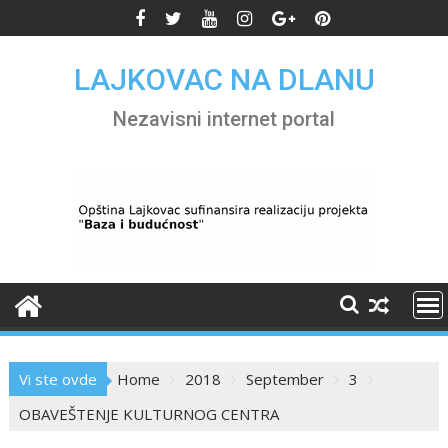
Skip
to
content
LAJKOVAC NA DLANU
Nezavisni internet portal
Vi ste ovde
Home
2018
September
3
OBAVEŠTENJE KULTURNOG CENTRA