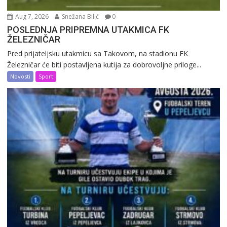
Aug 7, 2026
Snežana Bilić
0
POSLEDNJA PRIPREMNA UTAKMICA FK
ŽELEZNIČAR
Pred prijateljsku utakmicu sa Takovom, na stadionu FK
Železničar će biti postavljena kutija za dobrovoljne priloge...
Novosti
Sport