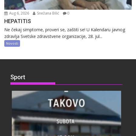
Aug 6, 2026
Snežana Bilić
0
HEPATITIS
Ne čekaj simptome, proveri se, zaštiti se! U Kalendaru javnog
zdravlja Svetske zdravstvene organizacije, 28. jul...
Novosti
Sport