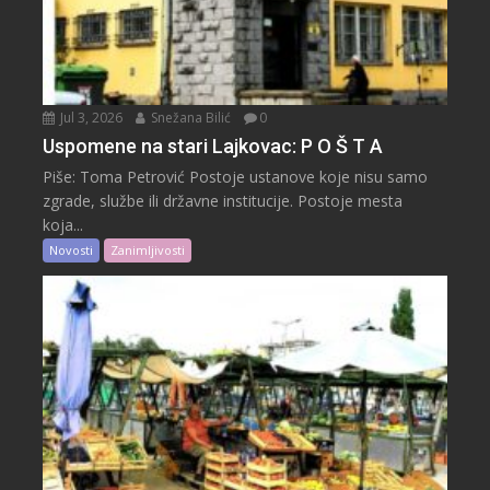
Jul 3, 2026
Snežana Bilić
0
Uspomene na stari Lajkovac: P O Š T A
Piše: Toma Petrović Postoje ustanove koje nisu samo
zgrade, službe ili državne institucije. Postoje mesta
koja...
Novosti
Zanimljivosti