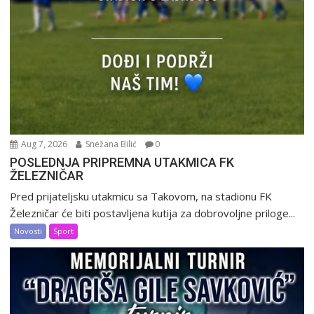
Aug 7, 2026
Snežana Bilić
0
POSLEDNJA PRIPREMNA UTAKMICA FK
ŽELEZNIČAR
Pred prijateljsku utakmicu sa Takovom, na stadionu FK
Železničar će biti postavljena kutija za dobrovoljne priloge...
Novosti
Sport