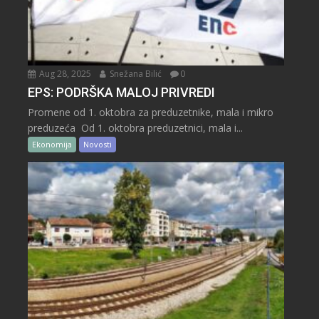
Aug 28, 2025
Snežana Bilić
0
EPS: PODRŠKA MALOJ PRIVREDI
Promene od 1. oktobra za preduzetnike, mala i mikro
preduzeća Od 1. oktobra preduzetnici, mala i...
Ekonomija
Novosti