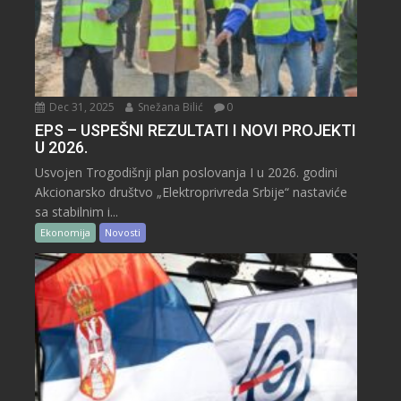
Dec 31, 2025
Snežana Bilić
0
EPS – USPEŠNI REZULTATI I NOVI PROJEKTI
U 2026.
Usvojen Trogodišnji plan poslovanja I u 2026. godini
Akcionarsko društvo „Elektroprivreda Srbije“ nastaviće
sa stabilnim i...
Ekonomija
Novosti