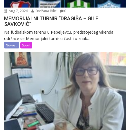
Aug 7, 2026
Snežana Bilić
0
MEMORIJALNI TURNIR “DRAGIŠA – GILE
SAVKOVIĆ”
Na fudbalskom terenu u Pepeljevcu, predstojećeg vikenda
održaće se Memorijalni turnir u čast i u znak...
Novosti
Sport