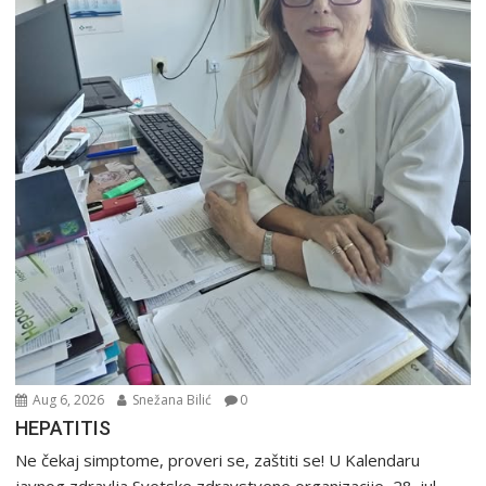
Aug 6, 2026
Snežana Bilić
0
HEPATITIS
Ne čekaj simptome, proveri se, zaštiti se! U Kalendaru
javnog zdravlja Svetske zdravstvene organizacije, 28. jul...