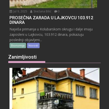
Jul 9, 2025
Snežana Bilić
0
PROSEČNA ZARADA U LAJKOVCU 103.912
DINARA
Najviša primanja u Kolubarskom okrugu i dalje imaju
zaposleni u Lajkovcu, 103.912 dinara, pokazuju
poslednji objavljeni...
Ekonomija
Novosti
Zanimljivosti