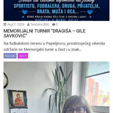
Aug 7, 2026
Snežana Bilić
0
MEMORIJALNI TURNIR “DRAGIŠA – GILE
SAVKOVIĆ”
Na fudbalskom terenu u Pepeljevcu, predstojećeg vikenda
održaće se Memorijalni turnir u čast i u znak...
Novosti
Sport