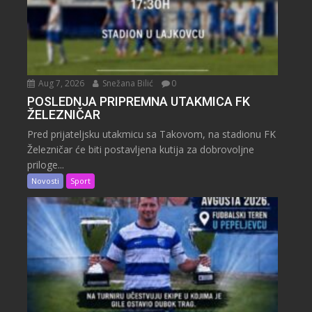
Aug 7, 2026
Snežana Bilić
0
POSLEDNJA PRIPREMNA UTAKMICA FK
ŽELEZNIČAR
Pred prijateljsku utakmicu sa Takovom, na stadionu FK
Železničar će biti postavljena kutija za dobrovoljne
priloge...
Novosti
Sport