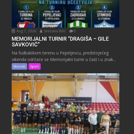
Aug 7, 2026
Snežana Bilić
0
MEMORIJALNI TURNIR “DRAGIŠA – GILE
SAVKOVIĆ”
Na fudbalskom terenu u Pepeljevcu, predstojećeg
vikenda održaće se Memorijalni turnir u čast i u znak...
Novosti
Sport