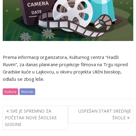
Prema informaciji organizatora, Kulturnog centra “Hadži
Ruvim”, za danas planirane projekcije filmova na Trgu ispred
Gradske kuće u Lajkovcu, u okviru projekta Ulični bioskop,
odlažu se zbog kiše.
Kultura
Novosti
Post
SVE JE SPREMNO ZA
USPEŠAN START SREDNJE
navigation
POČETAK NOVE ŠKOLSKE
ŠKOLE
GODINE