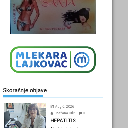
Skorašnje objave
Aug 6, 2026
Snežana Bilić
0
HEPATITIS