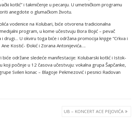
ovački kotlić” i takmičenje u pecanju. U umetničkom programu
voriti anegdote o glumačkom životu.
lića vodenice na Kolubari, biće otvorena tradicionalna
timedijalni program, u kome učestvuju Bora Bojić – pevač
 drugi… U okviru toga biće i održana promocija knjige “Crkva i
, Ane Kostić- Đokić i Zorana Antonijevića….
 biće održane sledeće manifestacije: Kolubarski kotlić i Istok-
oji počinje u 12 časova učestvuju: vokalna grupa Šapčanke,
 grupe Svilen konac – Blagoje Pekmezović i pesnici Radovan
UB – KONCERT ACE PEJOVIĆA