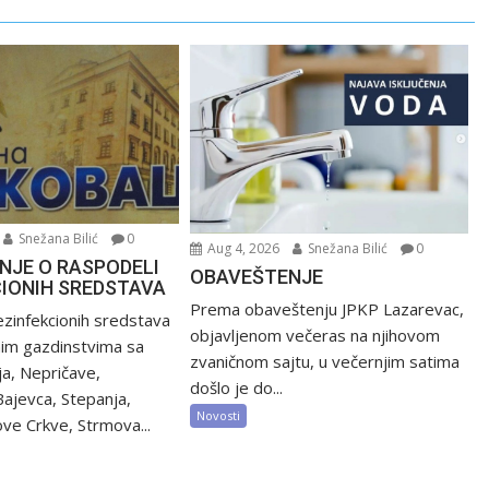
Snežana Bilić
0
Aug 4, 2026
Snežana Bilić
0
NJE O RASPODELI
OBAVEŠTENJE
CIONIH SREDSTAVA
Prema obaveštenju JPKP Lazarevac,
zinfekcionih sredstava
objavljenom večeras na njihovom
nim gazdinstvima sa
zvaničnom sajtu, u večernjim satima
ija, Nepričave,
došlo je do...
Bajevca, Stepanja,
Novosti
ve Crkve, Strmova...