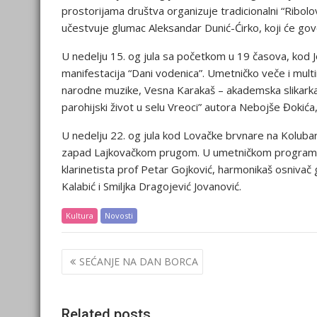
prostorijama društva organizuje tradicionalni “Ribol
učestvuje glumac Aleksandar Dunić-Ćirko, koji će go
U nedelju 15. og jula sa početkom u 19 časova, kod Jo
manifestacija “Dani vodenica”. Umetničko veče i mul
narodne muzike, Vesna Karakaš – akademska slikarka i
parohijski život u selu Vreoci” autora Nebojše Đokića
U nedelju 22. og jula kod Lovačke brvnare na Kolubari
zapad Lajkovačkom prugom. U umetničkom programu k
klarinetista prof Petar Gojković, harmonikaš osnivač
Kalabić i Smiljka Dragojević Jovanović.
Kultura
Novosti
Post
SEĆANJE NA DAN BORCA
navigation
Related posts