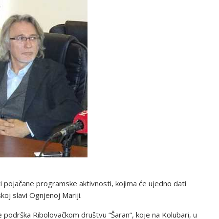
ati pojačane programske aktivnosti, kojima će ujedno dati
oj slavi Ognjenoj Mariji.
iće podrška Ribolovačkom društvu “Šaran”, koje na Kolubari, u