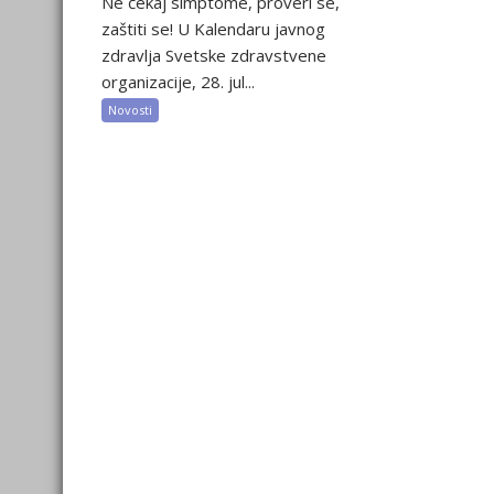
Ne čekaj simptome, proveri se,
zaštiti se! U Kalendaru javnog
zdravlja Svetske zdravstvene
organizacije, 28. jul...
Novosti