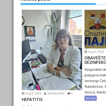
Aug 6, 2026
OBAVEŠTE
DEZINFEK
Raspodela de
poljoprivred
teritorije Ćel
Rubribreze, 
Slovca, Marko
Aug 6, 2026
Snežana Bilić
0
Novosti
HEPATITIS