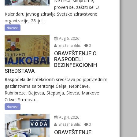
Ne čekaj simptome,
proveri se, zaštiti se! U
Kalendaru javnog zdravlja Svetske zdravstvene
organizacije, 28. jul...
Novosti
Aug 6, 2026
Snežana Bilić
0
OBAVEŠTENJE O
RASPODELI
DEZINFEKCIONIH
SREDSTAVA
Raspodela dezinfekcionih sredstava poljoprivrednim
gazdinstvima sa teritorije Ćelija, Nepričave,
Rubribreze, Bajevca, Stepanja, Slovca, Markove
Crkve, Strmova...
Novosti
Aug 4, 2026
Snežana Bilić
0
OBAVEŠTENJE