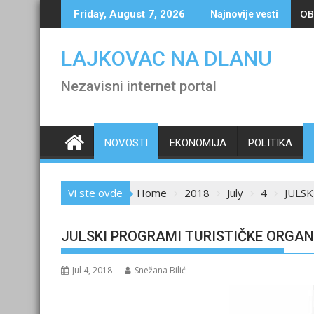
Skip
OB
Friday, August 7, 2026
Najnovije vesti
to
content
LAJKOVAC NA DLANU
Nezavisni internet portal
NOVOSTI
EKONOMIJA
POLITIKA
Vi ste ovde
Home
2018
July
4
JULS
JULSKI PROGRAMI TURISTIČKE ORGAN
Jul 4, 2018
Snežana Bilić