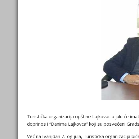
Turistička organizacija opštine Lajkovac u julu će im
doprinos i “Danima Lajkovca” koji su posvećeni Gradsk
Već na Ivanjdan 7.-og jula, Turistička organizacija b