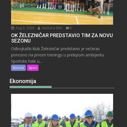
Aug 3, 2026
Snežana Bilić
0
OK ŽELEZNIČAR PREDSTAVIO TIM ZA NOVU
SEZONU
Odbojkaški klub Železničar predstavio je večeras
ponosno na prvom treningu u prelepom ambijentu
Sportske hale u...
Novosti
Sport
Ekonomija