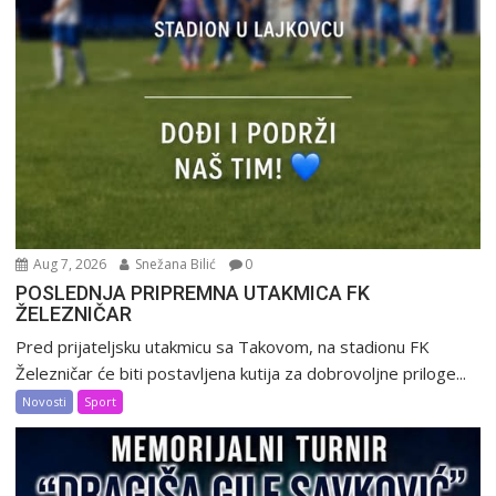
Aug 7, 2026
Snežana Bilić
0
POSLEDNJA PRIPREMNA UTAKMICA FK
ŽELEZNIČAR
Pred prijateljsku utakmicu sa Takovom, na stadionu FK
Železničar će biti postavljena kutija za dobrovoljne priloge...
Novosti
Sport