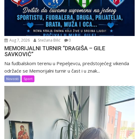
Aug 7, 2026
Snežana Bilić
0
MEMORIJALNI TURNIR “DRAGIŠA – GILE
SAVKOVIĆ”
Na fudbalskom terenu u Pepeljevcu, predstojećeg vikenda
održaće se Memorijalni turnir u čast i u znak...
Novosti
Sport