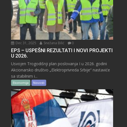
Dec 31, 2025
Snežana Bilić
0
EPS – USPEŠNI REZULTATI I NOVI PROJEKTI
U 2026.
Usvojen Trogodišnji plan poslovanja I u 2026. godini
Akcionarsko društvo „Elektroprivreda Srbije“ nastaviće
sa stabilnim i...
Ekonomija
Novosti