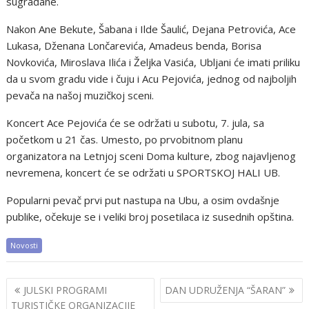
sugrađane.
Nakon Ane Bekute, Šabana i Ilde Šaulić, Dejana Petrovića, Ace
Lukasa, Dženana Lončarevića, Amadeus benda, Borisa
Novkovića, Miroslava Ilića i Željka Vasića, Ubljani će imati priliku
da u svom gradu vide i čuju i Acu Pejovića, jednog od najboljih
pevača na našoj muzičkoj sceni.
Koncert Ace Pejovića će se održati u subotu, 7. jula, sa
početkom u 21 čas. Umesto, po prvobitnom planu
organizatora na Letnjoj sceni Doma kulture, zbog najavljenog
nevremena, koncert će se održati u SPORTSKOJ HALI UB.
Popularni pevač prvi put nastupa na Ubu, a osim ovdašnje
publike, očekuje se i veliki broj posetilaca iz susednih opština.
Novosti
Post
JULSKI PROGRAMI
DAN UDRUŽENJA “ŠARAN”
navigation
TURISTIČKE ORGANIZACIJE