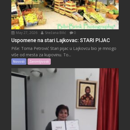
May 27, 2026
Snežana Bilić
0
Uspomene na stari Lajkovac: STARI PIJAC
Piše: Toma Petrović Stari pijac u Lajkovcu bio je mnogo
više od mesta za kupovinu. To...
Novosti
Zanimljivosti