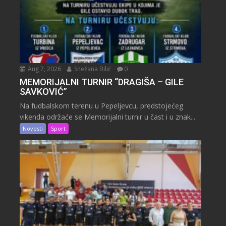
Aug 7, 2026
Snežana Bilić
0
MEMORIJALNI TURNIR “DRAGIŠA – GILE
SAVKOVIĆ”
Na fudbalskom terenu u Pepeljevcu, predstojećeg
vikenda održaće se Memorijalni turnir u čast i u znak...
Novosti
Sport