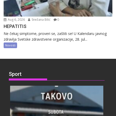
Aug 6, 2026
Snežana Bilić
0
HEPATITIS
Ne čekaj simptome, proveri se, zaštiti se! U Kalendaru javnog
zdravlja Svetske zdravstvene organizacije, 28. jul...
Novosti
Sport