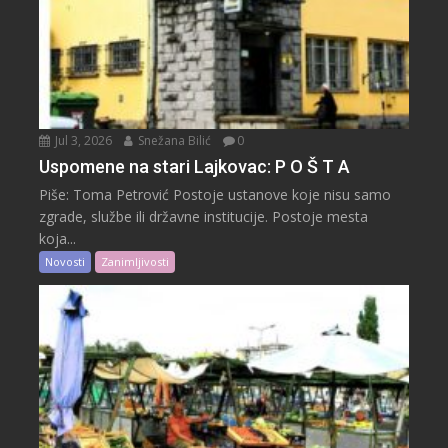
Jul 3, 2026
Snežana Bilić
0
Uspomene na stari Lajkovac: P O Š T A
Piše: Toma Petrović Postoje ustanove koje nisu samo
zgrade, službe ili državne institucije. Postoje mesta
koja...
Novosti
Zanimljivosti