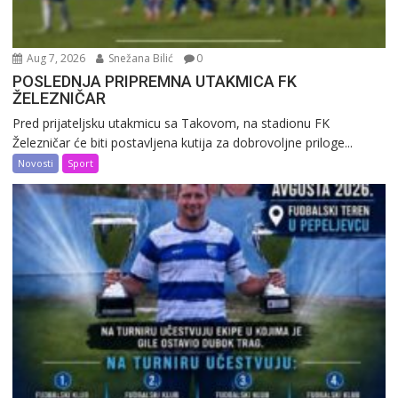
Aug 7, 2026
Snežana Bilić
0
POSLEDNJA PRIPREMNA UTAKMICA FK
ŽELEZNIČAR
Pred prijateljsku utakmicu sa Takovom, na stadionu FK
Železničar će biti postavljena kutija za dobrovoljne priloge...
Novosti
Sport