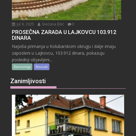
Jul 9, 2025
Snežana Bilić
0
PROSEČNA ZARADA U LAJKOVCU 103.912
DINARA
Najviša primanja u Kolubarskom okrugu i dalje imaju
zaposleni u Lajkovcu, 103.912 dinara, pokazuju
poslednji objavljeni...
Ekonomija
Novosti
Zanimljivosti