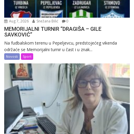
Aug 7, 2026
Snežana Bilić
0
MEMORIJALNI TURNIR “DRAGIŠA – GILE
SAVKOVIĆ”
Na fudbalskom terenu u Pepeljevcu, predstojećeg vikenda
održaće se Memorijalni turnir u čast i u znak...
Novosti
Sport