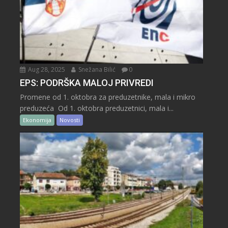
Aug 28, 2025
Snežana Bilić
0
EPS: PODRŠKA MALOJ PRIVREDI
Promene od 1. oktobra za preduzetnike, mala i mikro
preduzeća Od 1. oktobra preduzetnici, mala i...
Ekonomija
Novosti