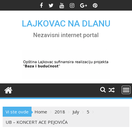
Skip
to
content
LAJKOVAC NA DLANU
Nezavisni internet portal
Vi ste ovde
Home
2018
July
5
UB – KONCERT ACE PEJOVIĆA