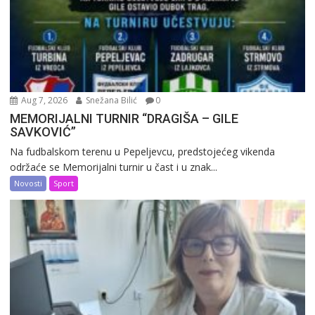
Aug 7, 2026
Snežana Bilić
0
MEMORIJALNI TURNIR “DRAGIŠA – GILE
SAVKOVIĆ”
Na fudbalskom terenu u Pepeljevcu, predstojećeg vikenda
održaće se Memorijalni turnir u čast i u znak...
Novosti
Sport