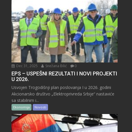
Dec 31, 2025
Snežana Bilić
0
EPS – USPEŠNI REZULTATI I NOVI PROJEKTI
U 2026.
Usvojen Trogodišnji plan poslovanja I u 2026. godini
Akcionarsko društvo „Elektroprivreda Srbije“ nastaviće
sa stabilnim i...
Ekonomija
Novosti