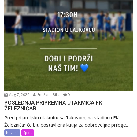
Aug 7, 2026
Snežana Bilić
0
POSLEDNJA PRIPREMNA UTAKMICA FK
ŽELEZNIČAR
Pred prijateljsku utakmicu sa Takovom, na stadionu FK
Železničar će biti postavljena kutija za dobrovoljne priloge...
Novosti
Sport