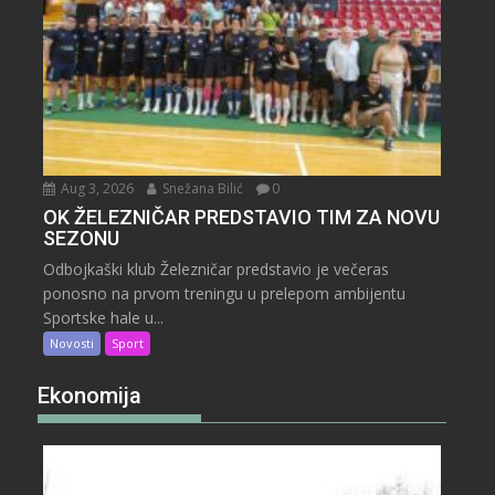
Aug 3, 2026
Snežana Bilić
0
OK ŽELEZNIČAR PREDSTAVIO TIM ZA NOVU
SEZONU
Odbojkaški klub Železničar predstavio je večeras
ponosno na prvom treningu u prelepom ambijentu
Sportske hale u...
Novosti
Sport
Ekonomija