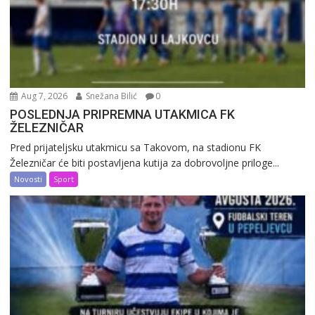
Aug 7, 2026
Snežana Bilić
0
POSLEDNJA PRIPREMNA UTAKMICA FK
ŽELEZNIČAR
Pred prijateljsku utakmicu sa Takovom, na stadionu FK
Železničar će biti postavljena kutija za dobrovoljne priloge...
Novosti
Sport