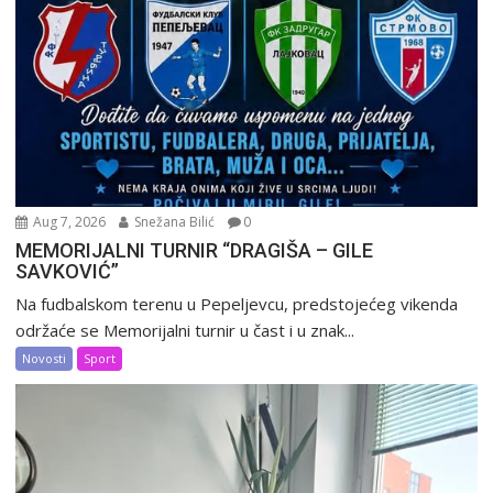
Aug 7, 2026
Snežana Bilić
0
MEMORIJALNI TURNIR “DRAGIŠA – GILE
SAVKOVIĆ”
Na fudbalskom terenu u Pepeljevcu, predstojećeg vikenda
održaće se Memorijalni turnir u čast i u znak...
Novosti
Sport