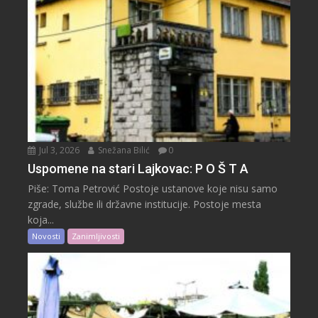
Jul 3, 2026
Snežana Bilić
0
Uspomene na stari Lajkovac: P O Š T A
Piše: Toma Petrović Postoje ustanove koje nisu samo
zgrade, službe ili državne institucije. Postoje mesta
koja...
Novosti
Zanimljivosti