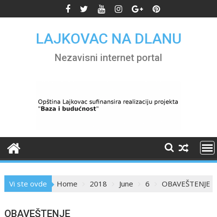
Skip
to
content
LAJKOVAC NA DLANU
Nezavisni internet portal
Vi ste ovde
Home
2018
June
6
OBAVEŠTENJE
OBAVEŠTENJE