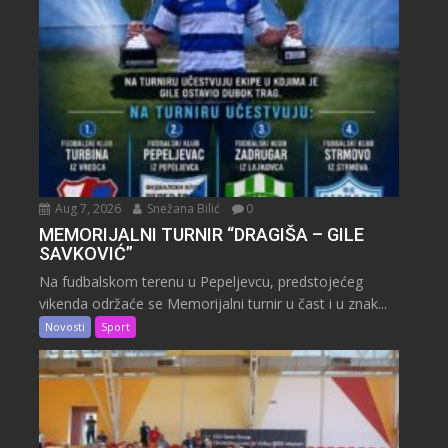
Aug 7, 2026
Snežana Bilić
0
MEMORIJALNI TURNIR “DRAGIŠA – GILE
SAVKOVIĆ”
Na fudbalskom terenu u Pepeljevcu, predstojećeg
vikenda održaće se Memorijalni turnir u čast i u znak...
Novosti
Sport