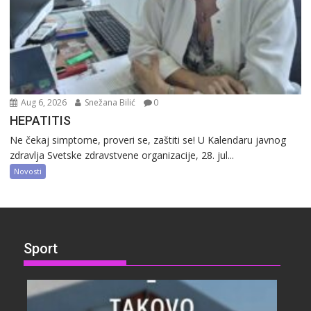
Aug 6, 2026
Snežana Bilić
0
HEPATITIS
Ne čekaj simptome, proveri se, zaštiti se! U Kalendaru javnog
zdravlja Svetske zdravstvene organizacije, 28. jul...
Novosti
Sport