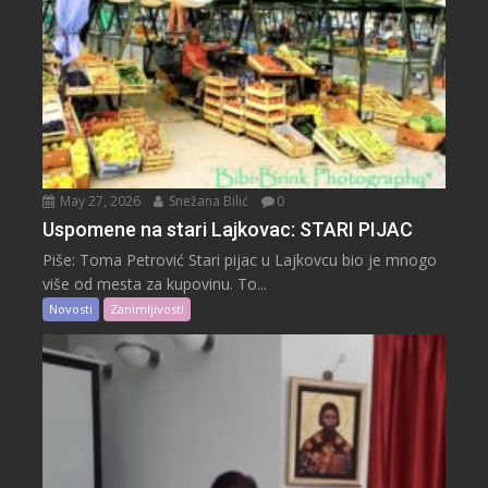
May 27, 2026
Snežana Bilić
0
Uspomene na stari Lajkovac: STARI PIJAC
Piše: Toma Petrović Stari pijac u Lajkovcu bio je mnogo
više od mesta za kupovinu. To...
Novosti
Zanimljivosti