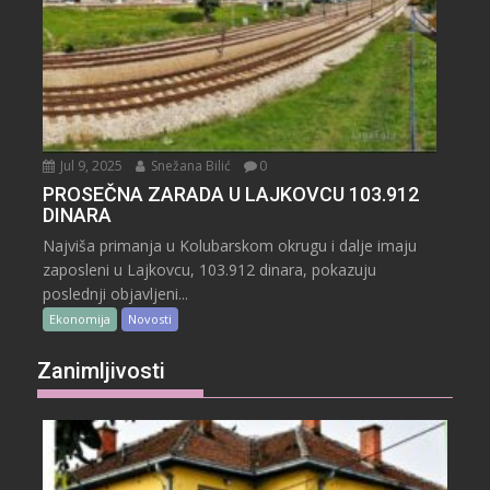
Jul 9, 2025
Snežana Bilić
0
PROSEČNA ZARADA U LAJKOVCU 103.912
DINARA
Najviša primanja u Kolubarskom okrugu i dalje imaju
zaposleni u Lajkovcu, 103.912 dinara, pokazuju
poslednji objavljeni...
Ekonomija
Novosti
Zanimljivosti