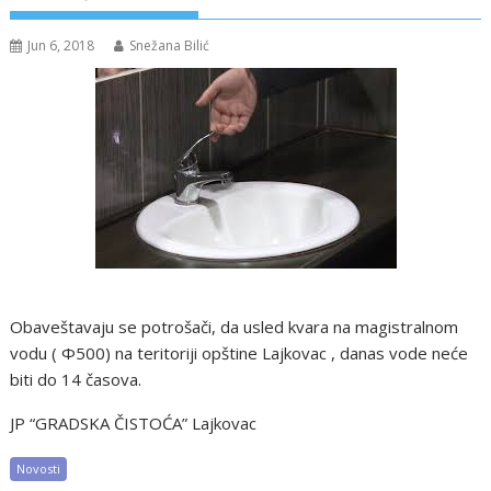
Jun 6, 2018
Snežana Bilić
Obaveštavaju se potrošači, da usled kvara na magistralnom
vodu ( Ф500) na teritoriji opštine Lajkovac , danas vode neće
biti do 14 časova.
JP “GRADSKA ČISTOĆA” Lajkovac
Novosti