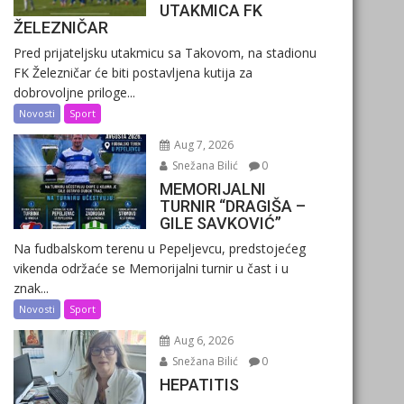
UTAKMICA FK
ŽELEZNIČAR
Pred prijateljsku utakmicu sa Takovom, na stadionu
FK Železničar će biti postavljena kutija za
dobrovoljne priloge...
Novosti
Sport
Aug 7, 2026
Snežana Bilić
0
MEMORIJALNI
TURNIR “DRAGIŠA –
GILE SAVKOVIĆ”
Na fudbalskom terenu u Pepeljevcu, predstojećeg
vikenda održaće se Memorijalni turnir u čast i u
znak...
Novosti
Sport
Aug 6, 2026
Snežana Bilić
0
HEPATITIS