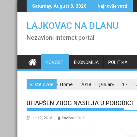
Skip
Saturday, August 8, 2026
Najnovije vesti
to
content
LAJKOVAC NA DLANU
Nezavisni internet portal
NOVOSTI
EKONOMIJA
POLITIKA
Vi ste ovde
Home
2018
January
17
UHAPŠEN ZBOG NASILJA U PORODICI
Jan 17, 2018
Snežana Bilić