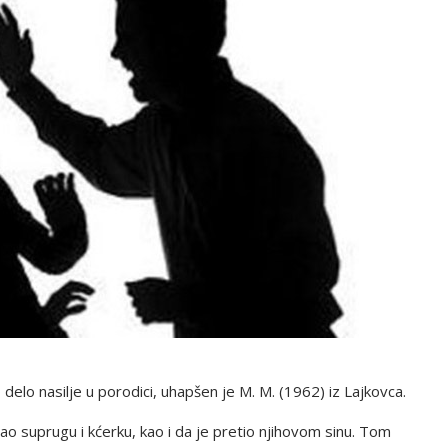
delo nasilje u porodici, uhapšen je M. M. (1962) iz Lajkovca.
apao suprugu i kćerku, kao i da je pretio njihovom sinu. Tom