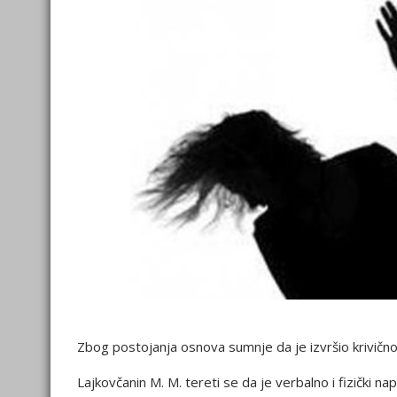
Zbog postojanja osnova sumnje da je izvršio krivično 
Lajkovčanin M. M. tereti se da je verbalno i fizički n