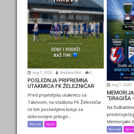
Aug 7, 2026
Snežana Bilić
0
POSLEDNJA PRIPREMNA
Aug 7, 2026
UTAKMICA FK ŽELEZNIČAR
MEMORIJA
Pred prijateljsku utakmicu sa
“DRAGIŠA 
Takovom, na stadionu FK Železničar
Na fudbalsko
će biti postavljena kutija za
predstojećeg
dobrovoljne priloge...
Memorijalni tu
Novosti
Sport
Novosti
Spor