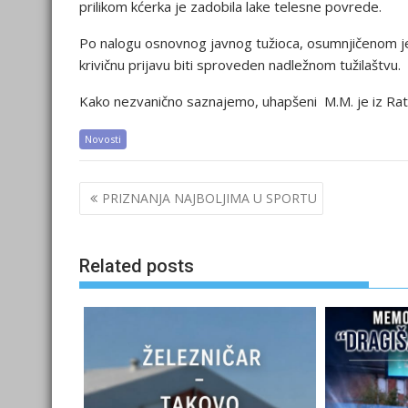
prilikom kćerka je zadobila lake telesne povrede.
Po nalogu osnovnog javnog tužioca, osumnjičenom j
krivičnu prijavu biti sproveden nadležnom tužilaštvu.
Kako nezvanično saznajemo, uhapšeni M.M. je iz Rat
Novosti
Post
PRIZNANJA NAJBOLJIMA U SPORTU
navigation
Related posts