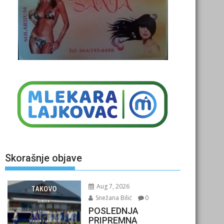
Skorašnje objave
Aug 7, 2026
Snežana Bilić
0
POSLEDNJA
PRIPREMNA