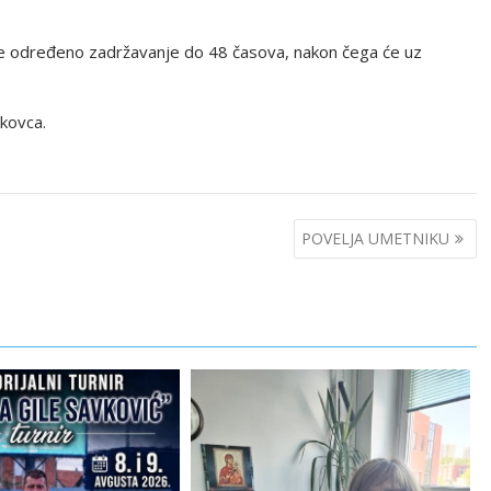
e određeno zadržavanje do 48 časova, nakon čega će uz
kovca.
POVELJA UMETNIKU