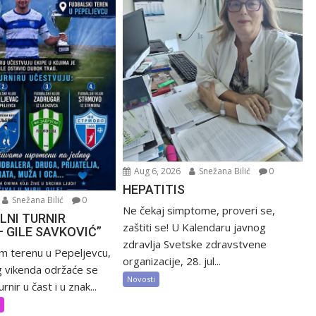
Aug 6, 2026
Snežana Bilić
0
HEPATITIS
Snežana Bilić
0
Ne čekaj simptome, proveri se,
LNI TURNIR
zaštiti se! U Kalendaru javnog
– GILE SAVKOVIĆ”
zdravlja Svetske zdravstvene
m terenu u Pepeljevcu,
organizacije, 28. jul...
 vikenda održaće se
Novosti
rnir u čast i u znak...
t