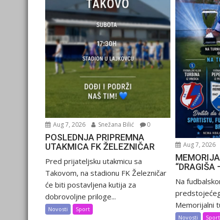
Aug 7, 2026
Snežana Bilić
0
POSLEDNJA PRIPREMNA
Aug 7, 2026
UTAKMICA FK ŽELEZNIČAR
MEMORIJA
Pred prijateljsku utakmicu sa
“DRAGIŠA 
Takovom, na stadionu FK Železničar
Na fudbalsko
će biti postavljena kutija za
predstojećeg
dobrovoljne priloge...
Memorijalni tu
Novosti
Sport
Novosti
Spor