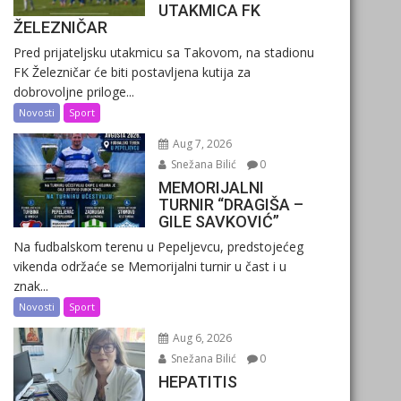
UTAKMICA FK
ŽELEZNIČAR
Pred prijateljsku utakmicu sa Takovom, na stadionu
FK Železničar će biti postavljena kutija za
dobrovoljne priloge...
Novosti
Sport
Aug 7, 2026
Snežana Bilić
0
MEMORIJALNI
TURNIR “DRAGIŠA –
GILE SAVKOVIĆ”
Na fudbalskom terenu u Pepeljevcu, predstojećeg
vikenda održaće se Memorijalni turnir u čast i u
znak...
Novosti
Sport
Aug 6, 2026
Snežana Bilić
0
HEPATITIS