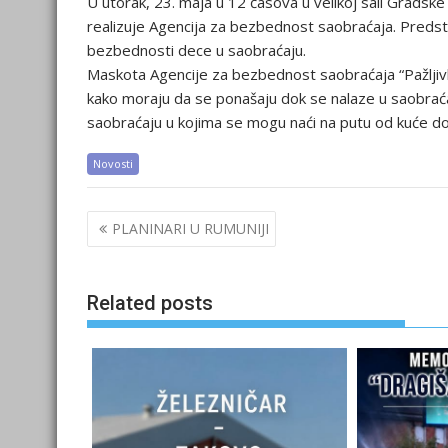
U utorak, 23. maja u 12 časova u velikoj sali Gradske
realizuje Agencija za bezbednost saobraćaja. Predst
bezbednosti dece u saobraćaju.
Maskota Agencije za bezbednost saobraćaja “Pažljiv
kako moraju da se ponašaju dok se nalaze u saobrać
saobraćaju u kojima se mogu naći na putu od kuće do
Novosti
Post
PLANINARI U RUMUNIJI
navigation
Related posts