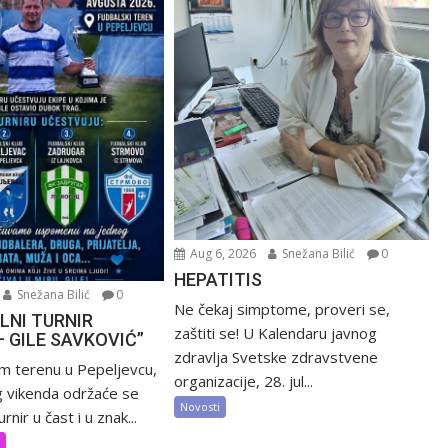
Aug 6, 2026
Snežana Bilić
0
HEPATITIS
Snežana Bilić
0
Ne čekaj simptome, proveri se,
LNI TURNIR
zaštiti se! U Kalendaru javnog
– GILE SAVKOVIĆ”
zdravlja Svetske zdravstvene
m terenu u Pepeljevcu,
organizacije, 28. jul...
 vikenda održaće se
Novosti
rnir u čast i u znak...
t