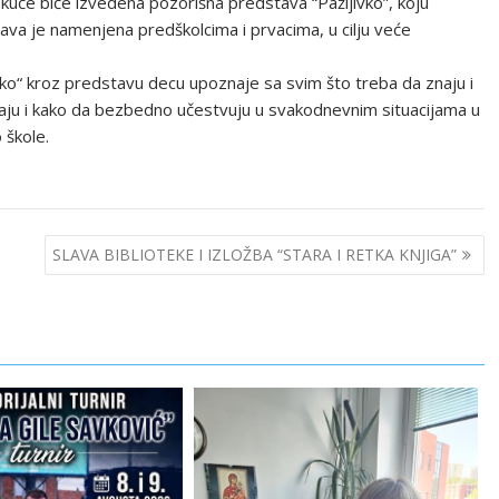
 kuće biće izvedena pozorišna predstava “Pažljivko”, koju
ava je namenjena predškolcima i prvacima, u cilju veće
ko“ kroz predstavu decu upoznaje sa svim što treba da znaju i
aju i kako da bezbedno učestvuju u svakodnevnim situacijama u
 škole.
SLAVA BIBLIOTEKE I IZLOŽBA “STARA I RETKA KNJIGA”