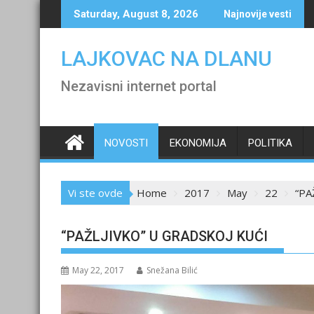
Skip
Saturday, August 8, 2026
Najnovije vesti
to
content
LAJKOVAC NA DLANU
Nezavisni internet portal
NOVOSTI
EKONOMIJA
POLITIKA
Vi ste ovde
Home
2017
May
22
“PA
“PAŽLJIVKO” U GRADSKOJ KUĆI
May 22, 2017
Snežana Bilić