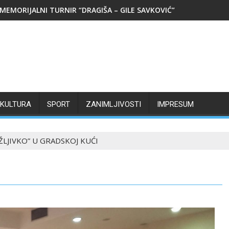
MEMORIJALNI TURNIR “DRAGIŠA – GILE SAVKOVIĆ”
KULTURA
SPORT
ZANIMLJIVOSTI
IMPRESUM
ŽLJIVKO” U GRADSKOJ KUĆI