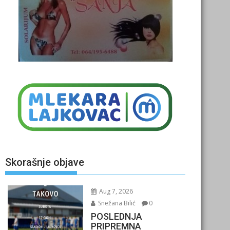
Skorašnje objave
Aug 7, 2026
Snežana Bilić
0
POSLEDNJA
PRIPREMNA