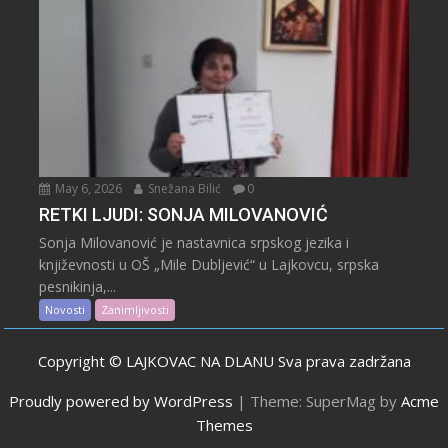
May 6, 2026
Snežana Bilić
0
RETKI LJUDI: SONJA MILOVANOVIĆ
Sonja Milovanović je nastavnica srpskog jezika i
književnosti u OŠ „Mile Dubljević“ u Lajkovcu, srpska
pesnikinja,...
Novosti
Zanimljivosti
Copyright © LAJKOVAC NA DLANU Sva prava zadržana
Proudly powered by WordPress
|
Theme: SuperMag by
Acme
Themes