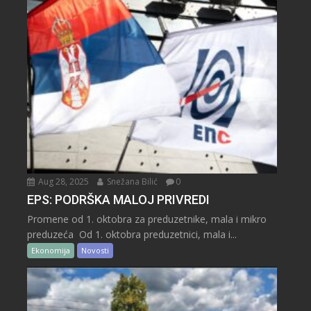
Aug 28, 2025
Snežana Bilić
0
EPS: PODRŠKA MALOJ PRIVREDI
Promene od 1. oktobra za preduzetnike, mala i mikro
preduzeća Od 1. oktobra preduzetnici, mala i...
Ekonomija
Novosti