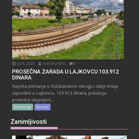
Jul 9, 2025
Snežana Bilić
0
PROSEČNA ZARADA U LAJKOVCU 103.912
DINARA
Najviša primanja u Kolubarskom okrugu i dalje imaju
zaposleni u Lajkovcu, 103.912 dinara, pokazuju
poslednji objavljeni...
Ekonomija
Novosti
Zanimljivosti