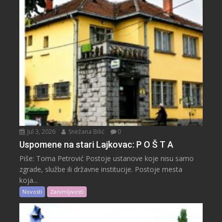
Jul 3, 2026
Snežana Bilić
0
Uspomene na stari Lajkovac: P O Š T A
Piše: Toma Petrović Postoje ustanove koje nisu samo
zgrade, službe ili državne institucije. Postoje mesta
koja...
Novosti
Zanimljivosti