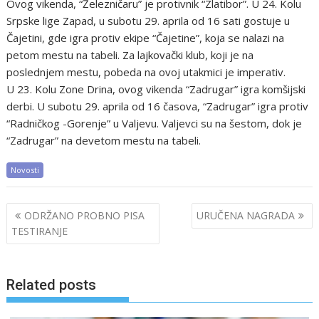
Ovog vikenda, “Železničaru” je protivnik “Zlatibor”. U 24. Kolu
Srpske lige Zapad, u subotu 29. aprila od 16 sati gostuje u
Čajetini, gde igra protiv ekipe “Čajetine”, koja se nalazi na
petom mestu na tabeli. Za lajkovački klub, koji je na
poslednjem mestu, pobeda na ovoj utakmici je imperativ.
U 23. Kolu Zone Drina, ovog vikenda “Zadrugar” igra komšijski
derbi. U subotu 29. aprila od 16 časova, “Zadrugar” igra protiv
“Radničkog -Gorenje” u Valjevu. Valjevci su na šestom, dok je
“Zadrugar” na devetom mestu na tabeli.
Novosti
Post
ODRŽANO PROBNO PISA
URUČENA NAGRADA
navigation
TESTIRANJE
Related posts