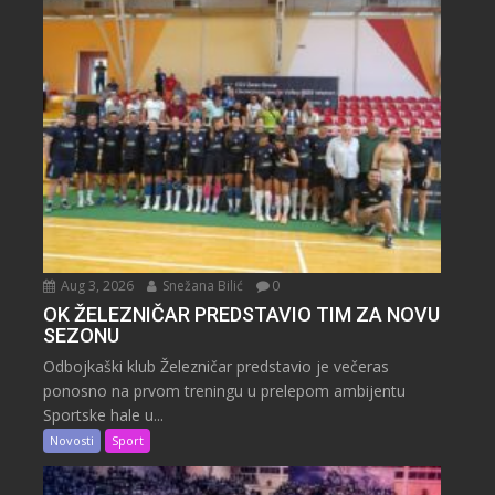
Aug 3, 2026
Snežana Bilić
0
OK ŽELEZNIČAR PREDSTAVIO TIM ZA NOVU
SEZONU
Odbojkaški klub Železničar predstavio je večeras
ponosno na prvom treningu u prelepom ambijentu
Sportske hale u...
Novosti
Sport