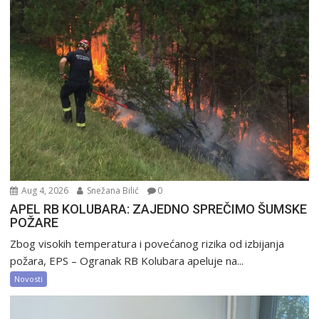
Aug 4, 2026
Snežana Bilić
0
APEL RB KOLUBARA: ZAJEDNO SPREČIMO ŠUMSKE
POŽARE
Zbog visokih temperatura i povećanog rizika od izbijanja
požara, EPS – Ogranak RB Kolubara apeluje na...
Novosti