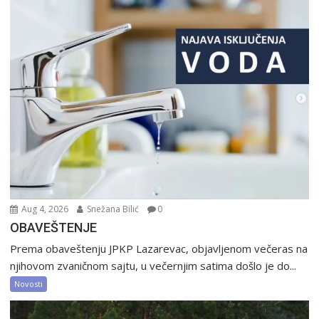
Aug 4, 2026
Snežana Bilić
0
OBAVEŠTENJE
Prema obaveštenju JPKP Lazarevac, objavljenom večeras na
njihovom zvaničnom sajtu, u večernjim satima došlo je do...
Novosti