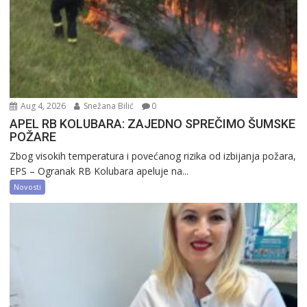
Aug 4, 2026
Snežana Bilić
0
APEL RB KOLUBARA: ZAJEDNO SPREČIMO ŠUMSKE
POŽARE
Zbog visokih temperatura i povećanog rizika od izbijanja požara,
EPS – Ogranak RB Kolubara apeluje na...
Novosti