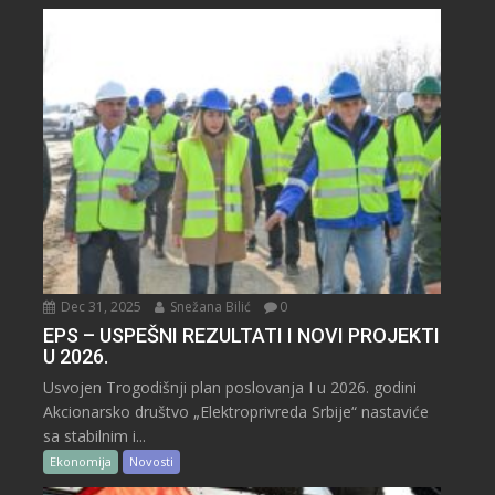
Dec 31, 2025
Snežana Bilić
0
EPS – USPEŠNI REZULTATI I NOVI PROJEKTI
U 2026.
Usvojen Trogodišnji plan poslovanja I u 2026. godini
Akcionarsko društvo „Elektroprivreda Srbije“ nastaviće
sa stabilnim i...
Ekonomija
Novosti