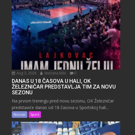
Aug 3, 2026
Snežana Bilić
0
DANAS U 18 ČASOVA U HALI, OK
ŽELEZNIČAR PREDSTAVLJA TIM ZA NOVU
SEZONU
Na prvom treningu pred novu sezonu, OK Železničar
predstaviće danas od 18 časova u Sportskoj hali...
Novosti
Sport