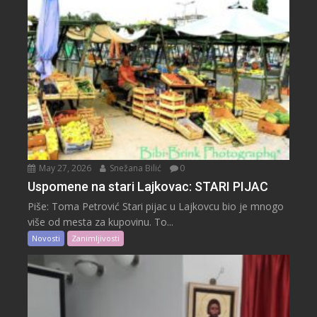
May 27, 2026
Snežana Bilić
0
Uspomene na stari Lajkovac: STARI PIJAC
Piše: Toma Petrović Stari pijac u Lajkovcu bio je mnogo
više od mesta za kupovinu. To...
Novosti
Zanimljivosti