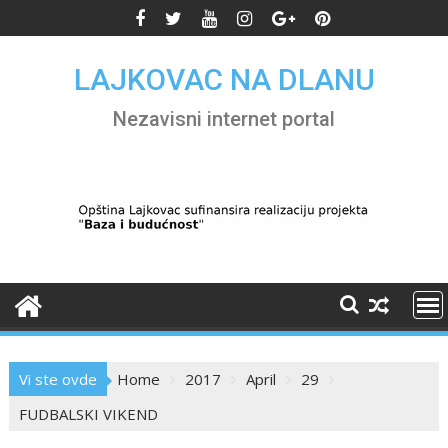
Skip
to
content
LAJKOVAC NA DLANU
Nezavisni internet portal
Vi ste ovde
Home
2017
April
29
FUDBALSKI VIKEND