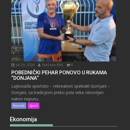
Jul 29, 2026
Snežana Bilić
0
POBEDNIČKI PEHAR PONOVO U RUKAMA
“DONJANA”
Lajkovački sportsko – rekreativni spektakl Gornjani –
Donjani, sa tradicjiom preko pola veka obnovljen
nakon nepunu...
Novosti
Sport
Ekonomija