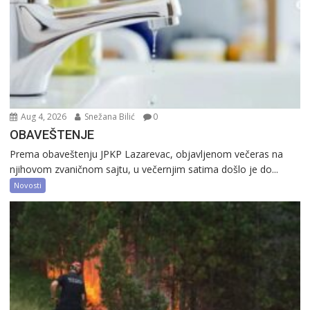
Aug 4, 2026
Snežana Bilić
0
OBAVEŠTENJE
Prema obaveštenju JPKP Lazarevac, objavljenom večeras na
njihovom zvaničnom sajtu, u večernjim satima došlo je do...
Novosti