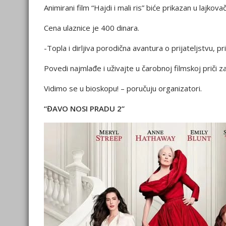
Animirani film “Hajdi i mali ris” biće prikazan u lajk
Cena ulaznice je 400 dinara.
-Topla i dirljiva porodična avantura o prijateljstvu, pri
Povedi najmlađe i uživajte u čarobnoj filmskoj priči z
Vidimo se u bioskopu! – poručuju organizatori.
“ĐAVO NOSI PRADU 2”