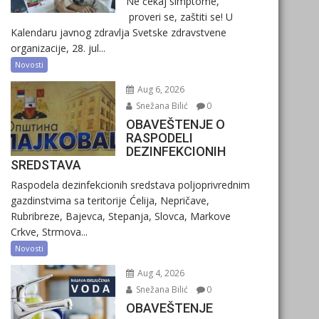
Ne čekaj simptome,
proveri se, zaštiti se! U
Kalendaru javnog zdravlja Svetske zdravstvene
organizacije, 28. jul...
Novosti
Aug 6, 2026
Snežana Bilić
0
OBAVEŠTENJE O
RASPODELI
DEZINFEKCIONIH
SREDSTAVA
Raspodela dezinfekcionih sredstava poljoprivrednim
gazdinstvima sa teritorije Ćelija, Nepričave,
Rubribreze, Bajevca, Stepanja, Slovca, Markove
Crkve, Strmova...
Novosti
Aug 4, 2026
Snežana Bilić
0
OBAVEŠTENJE