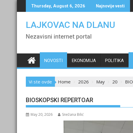
Skip
Thursday, August 6, 2026
Najnovije vesti
to
content
LAJKOVAC NA DLANU
Nezavisni internet portal
NOVOSTI
EKONOMIJA
POLITIKA
Vi ste ovde
Home
2026
May
20
BI
BIOSKOPSKI REPERTOAR
May 20, 2026
Snežana Bilić