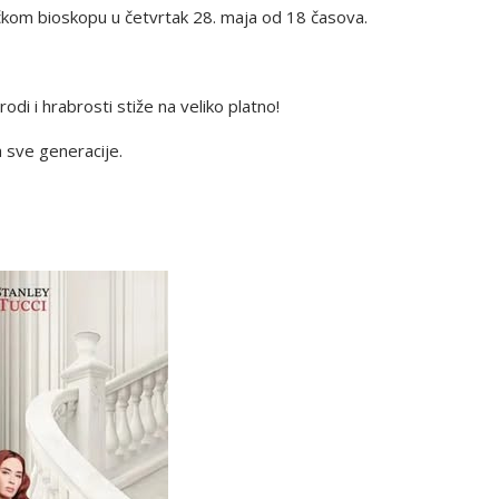
ovačkom bioskopu u četvrtak 28. maja od 18 časova.
rodi i hrabrosti stiže na veliko platno!
a sve generacije.