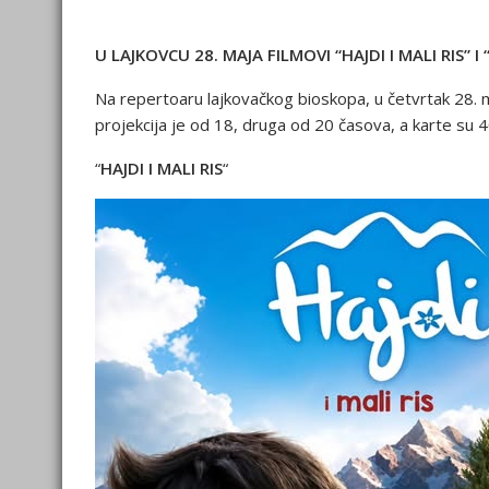
U LAJKOVCU 28. MAJA FILMOVI “HAJDI I MALI RIS” 
Na repertoaru lajkovačkog bioskopa, u četvrtak 28. ma
projekcija je od 18, druga od 20 časova, a karte su 4
“
HAJDI I MALI RIS
“