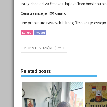
Istog dana od 20 časova u lajkovačkom bioskopu biće
Cena ulaznice je 400 dinara.
-Ne propustite nastavak kultnog filma koji je osvojio
Kultura
Novosti
Post
UPIS U MUZIČKU ŠKOLU
navigation
Related posts