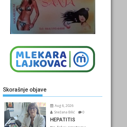
Skorašnje objave
Aug 6, 2026
Snežana Bilić
0
HEPATITIS