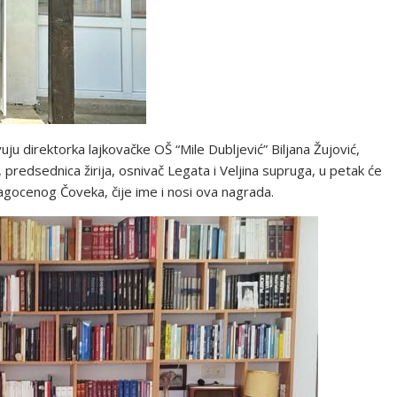
ju direktorka lajkovačke OŠ “Mile Dubljević” Biljana Žujović,
, predsednica žirija, osnivač Legata i Veljina supruga, u petak će
ragocenog Čoveka, čije ime i nosi ova nagrada.