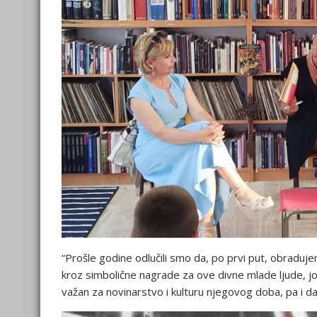
“Prošle godine odlučili smo da, po prvi put, obraduje
kroz simbolične nagrade za ove divne mlade ljude, jo
važan za novinarstvo i kulturu njegovog doba, pa i d