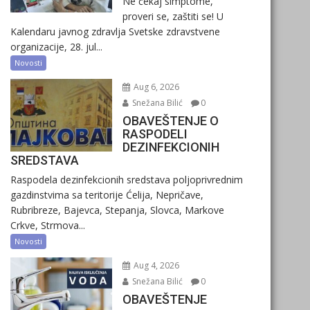
Ne čekaj simptome,
proveri se, zaštiti se! U
Kalendaru javnog zdravlja Svetske zdravstvene
organizacije, 28. jul...
Novosti
Aug 6, 2026
Snežana Bilić
0
OBAVEŠTENJE O
RASPODELI
DEZINFEKCIONIH
SREDSTAVA
Raspodela dezinfekcionih sredstava poljoprivrednim
gazdinstvima sa teritorije Ćelija, Nepričave,
Rubribreze, Bajevca, Stepanja, Slovca, Markove
Crkve, Strmova...
Novosti
Aug 4, 2026
Snežana Bilić
0
OBAVEŠTENJE