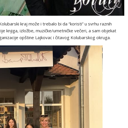
lubarski kraj može i trebalo bi da “koristi” u svrhu raznih
ocije knjiga, izložbe, muzičke/umetničke večeri, a sam objekat
ganizacije opštine Lajkovac i čitavog Kolubarskog okruga.