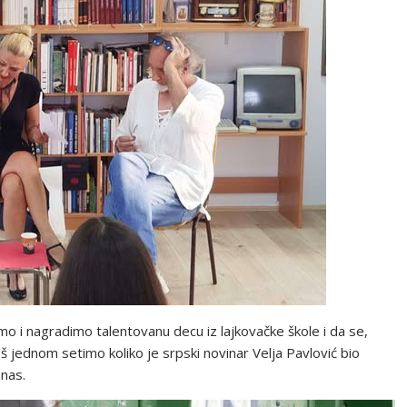
mo i nagradimo talentovanu decu iz lajkovačke škole i da se,
š jednom setimo koliko je srpski novinar Velja Pavlović bio
anas.