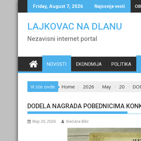
Skip
OB
Friday, August 7, 2026
Najnovije vesti
to
content
LAJKOVAC NA DLANU
Nezavisni internet portal
NOVOSTI
EKONOMIJA
POLITIKA
Vi ste ovde
Home
2026
May
20
DOD
DODELA NAGRADA POBEDNICIMA KONK
May 20, 2026
Snežana Bilić