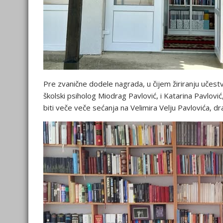
Pre zvanične dodele nagrada, u čijem žiriranju učestvu
školski psiholog Miodrag Pavlović, i Katarina Pavlović
biti veče veče sećanja na Velimira Velju Pavlovića, d