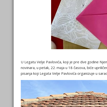
U Legatu Velje Pavlovića, koji je pre dve godine Nj
novinara, u petak, 22. maja u 18 časova, biće upril
pisanja koji Legata Velje Pavlovića organizuje u sarad