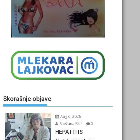
Skorašnje objave
Aug 6, 2026
Snežana Bilić
0
HEPATITIS