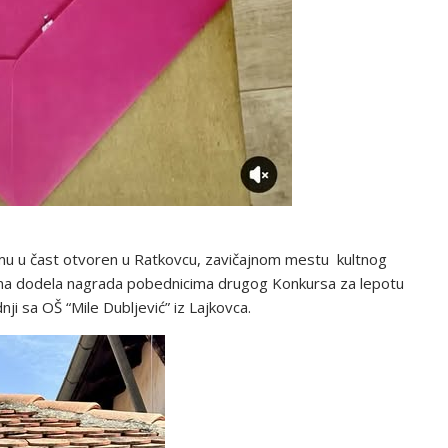
emu u čast otvoren u Ratkovcu, zavičajnom mestu kultnog
ičena dodela nagrada pobednicima drugog Konkursa za lepotu
nji sa OŠ “Mile Dubljević” iz Lajkovca.