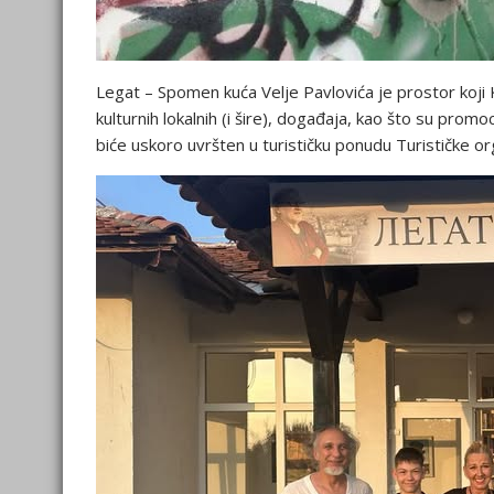
Legat – Spomen kuća Velje Pavlovića je prostor koji Ko
kulturnih lokalnih (i šire), događaja, kao što su prom
biće uskoro uvršten u turističku ponudu Turističke or