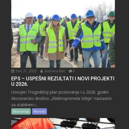
Dec 31, 2025
Snežana Bilić
0
EPS – USPEŠNI REZULTATI I NOVI PROJEKTI
U 2026.
Usvojen Trogodišnji plan poslovanja I u 2026. godini
Akcionarsko društvo „Elektroprivreda Srbije“ nastaviće
sa stabilnim i...
Ekonomija
Novosti