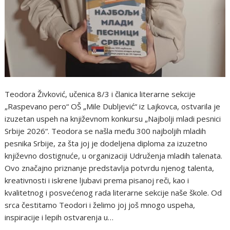
Teodora Živković, učenica 8/3 i članica literarne sekcije
„Raspevano pero“ OŠ „Mile Dubljević“ iz Lajkovca, ostvarila je
izuzetan uspeh na književnom konkursu „Najbolji mladi pesnici
Srbije 2026“. Teodora se našla među 300 najboljih mladih
pesnika Srbije, za šta joj je dodeljena diploma za izuzetno
književno dostignuće, u organizaciji Udruženja mladih talenata.
Ovo značajno priznanje predstavlja potvrdu njenog talenta,
kreativnosti i iskrene ljubavi prema pisanoj reči, kao i
kvalitetnog i posvećenog rada literarne sekcije naše škole. Od
srca čestitamo Teodori i želimo joj još mnogo uspeha,
inspiracije i lepih ostvarenja u…