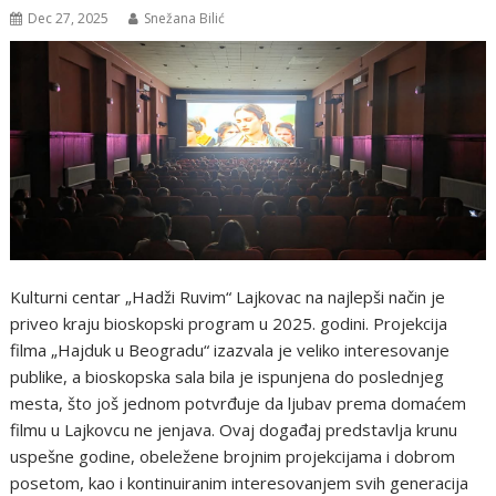
Dec 27, 2025
Snežana Bilić
Kulturni centar „Hadži Ruvim“ Lajkovac na najlepši način je
priveo kraju bioskopski program u 2025. godini. Projekcija
filma „Hajduk u Beogradu“ izazvala je veliko interesovanje
publike, a bioskopska sala bila je ispunjena do poslednjeg
mesta, što još jednom potvrđuje da ljubav prema domaćem
filmu u Lajkovcu ne jenjava. Ovaj događaj predstavlja krunu
uspešne godine, obeležene brojnim projekcijama i dobrom
posetom, kao i kontinuiranim interesovanjem svih generacija