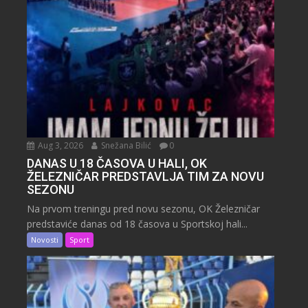
Aug 3, 2026
Snežana Bilić
0
DANAS U 18 ČASOVA U HALI, OK
ŽELEZNIČAR PREDSTAVLJA TIM ZA NOVU
SEZONU
Na prvom treningu pred novu sezonu, OK Železničar
predstaviće danas od 18 časova u Sportskoj hali...
Novosti
Sport