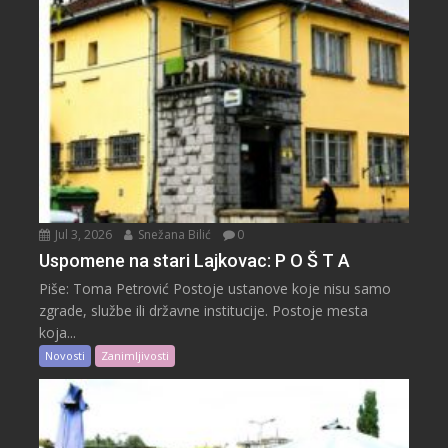
Jul 3, 2026
Snežana Bilić
0
Uspomene na stari Lajkovac: P O Š T A
Piše: Toma Petrović Postoje ustanove koje nisu samo
zgrade, službe ili državne institucije. Postoje mesta
koja...
Novosti
Zanimljivosti