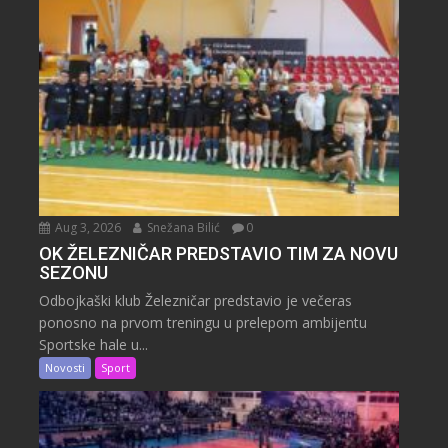
Aug 3, 2026
Snežana Bilić
0
OK ŽELEZNIČAR PREDSTAVIO TIM ZA NOVU
SEZONU
Odbojkaški klub Železničar predstavio je večeras
ponosno na prvom treningu u prelepom ambijentu
Sportske hale u...
Novosti
Sport