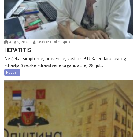
Aug 6, 2026
Snežana Bilić
0
HEPATITIS
Ne čekaj simptome, proveri se, zaštiti se! U Kalendaru javnog
zdravlja Svetske zdravstvene organizacije, 28. jul...
Novosti