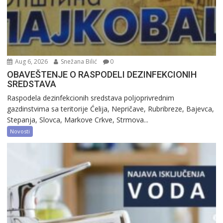
Aug 6, 2026
Snežana Bilić
0
OBAVEŠTENJE O RASPODELI DEZINFEKCIONIH
SREDSTAVA
Raspodela dezinfekcionih sredstava poljoprivrednim
gazdinstvima sa teritorije Ćelija, Nepričave, Rubribreze, Bajevca,
Stepanja, Slovca, Markove Crkve, Strmova...
Novosti