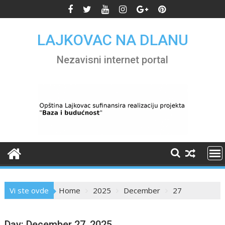
Skip
to
content
LAJKOVAC NA DLANU
Nezavisni internet portal
Vi ste ovde
Home
2025
December
27
Day:
December 27, 2025