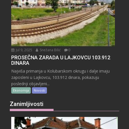
Jul 9, 2025
Snežana Bilić
0
PROSEČNA ZARADA U LAJKOVCU 103.912
DINARA
Najviša primanja u Kolubarskom okrugu i dalje imaju
zaposleni u Lajkovcu, 103.912 dinara, pokazuju
poslednji objavljeni...
Ekonomija
Novosti
Zanimljivosti