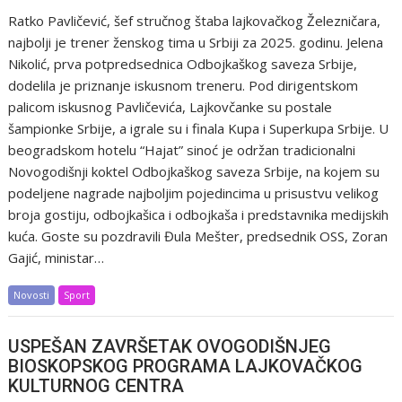
Ratko Pavličević, šef stručnog štaba lajkovačkog Železničara,
najbolji je trener ženskog tima u Srbiji za 2025. godinu. Jelena
Nikolić, prva potpredsednica Odbojkaškog saveza Srbije,
dodelila je priznanje iskusnom treneru. Pod dirigentskom
palicom iskusnog Pavličevića, Lajkovčanke su postale
šampionke Srbije, a igrale su i finala Kupa i Superkupa Srbije. U
beogradskom hotelu “Hajat” sinoć je održan tradicionalni
Novogodišnji koktel Odbojkaškog saveza Srbije, na kojem su
podeljene nagrade najboljim pojedincima u prisustvu velikog
broja gostiju, odbojkašica i odbojkaša i predstavnika medijskih
kuća. Goste su pozdravili Đula Mešter, predsednik OSS, Zoran
Gajić, ministar…
Novosti
Sport
USPEŠAN ZAVRŠETAK OVOGODIŠNJEG
BIOSKOPSKOG PROGRAMA LAJKOVAČKOG
KULTURNOG CENTRA