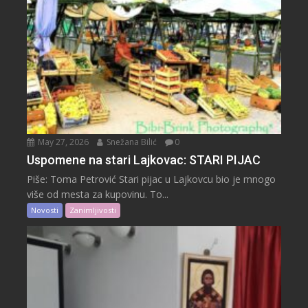
May 27, 2026
Snežana Bilić
0
Uspomene na stari Lajkovac: STARI PIJAC
Piše: Toma Petrović Stari pijac u Lajkovcu bio je mnogo
više od mesta za kupovinu. To...
Novosti
Zanimljivosti