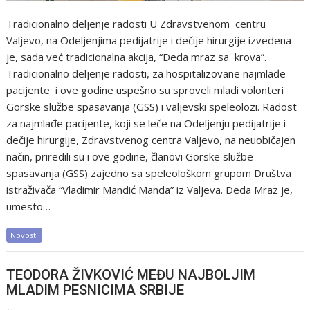
Tradicionalno deljenje radosti U Zdravstvenom centru
Valjevo, na Odeljenjima pedijatrije i dečije hirurgije izvedena
je, sada već tradicionalna akcija, “Deda mraz sa krova”.
Tradicionalno deljenje radosti, za hospitalizovane najmlađe
pacijente i ove godine uspešno su sproveli mladi volonteri
Gorske službe spasavanja (GSS) i valjevski speleolozi. Radost
za najmlađe pacijente, koji se leče na Odeljenju pedijatrije i
dečije hirurgije, Zdravstvenog centra Valjevo, na neuobičajen
način, priredili su i ove godine, članovi Gorske službe
spasavanja (GSS) zajedno sa speleološkom grupom Društva
istraživača “Vladimir Mandić Manda” iz Valjeva. Deda Mraz je,
umesto…
Novosti
TEODORA ŽIVKOVIĆ MEĐU NAJBOLJIM
MLADIM PESNICIMA SRBIJE