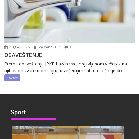
Aug 4, 2026
Snežana Bilić
0
OBAVEŠTENJE
Prema obaveštenju JPKP Lazarevac, objavljenom večeras na
njihovom zvaničnom sajtu, u večernjim satima došlo je do...
Novosti
Sport