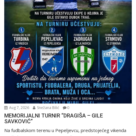
Aug 7, 2026
Snežana Bilić
0
MEMORIJALNI TURNIR “DRAGIŠA – GILE
SAVKOVIĆ”
Na fudbalskom terenu u Pepeljevcu, predstojećeg vikenda