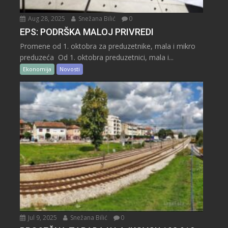
Aug 28, 2025
Snežana Bilić
0
EPS: PODRŠKA MALOJ PRIVREDI
Promene od 1. oktobra za preduzetnike, mala i mikro
preduzeća Od 1. oktobra preduzetnici, mala i...
Ekonomija
Novosti
Jul 9, 2025
Snežana Bilić
0