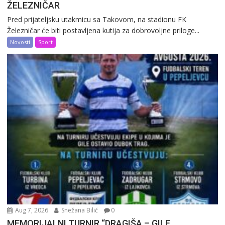
ŽELEZNIČAR
Pred prijateljsku utakmicu sa Takovom, na stadionu FK
Železničar će biti postavljena kutija za dobrovoljne priloge...
Novosti
Sport
Aug 7, 2026
Snežana Bilić
0
MEMORIJALNI TURNIR “DRAGIŠA – GILE