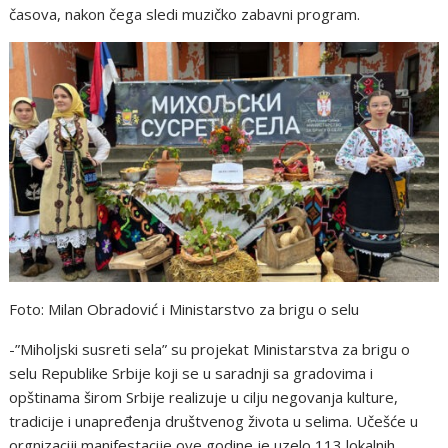
časova, nakon čega sledi muzičko zabavni program.
Foto: Milan Obradović i Ministarstvo za brigu o selu
-”Miholjski susreti sela” su projekat Ministarstva za brigu o
selu Republike Srbije koji se u saradnji sa gradovima i
opštinama širom Srbije realizuje u cilju negovanja kulture,
tradicije i unapređenja društvenog života u selima. Učešće u
orgnizaciji manifestacije ove godine je uzelo 113 lokalnih