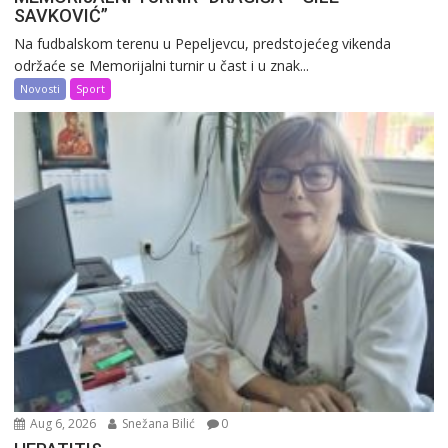
SAVKOVIĆ”
Na fudbalskom terenu u Pepeljevcu, predstojećeg vikenda
održaće se Memorijalni turnir u čast i u znak...
Novosti
Sport
Aug 6, 2026
Snežana Bilić
0