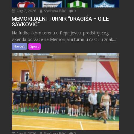
Aug 7, 2026
Snežana Bilić
0
MEMORIJALNI TURNIR “DRAGIŠA – GILE
SAVKOVIĆ”
Na fudbalskom terenu u Pepeljevcu, predstojećeg
vikenda održaće se Memorijalni turnir u čast i u znak...
Novosti
Sport
Aug 3, 2026
Snežana Bilić
0