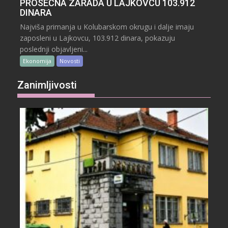
PROSEČNA ZARADA U LAJKOVCU 103.912
DINARA
Najviša primanja u Kolubarskom okrugu i dalje imaju
zaposleni u Lajkovcu, 103.912 dinara, pokazuju
poslednji objavljeni...
Ekonomija
Novosti
Zanimljivosti