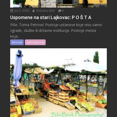
Jul 3, 2026
Snežana Bilić
0
Uspomene na stari Lajkovac: P O Š T A
Piše: Toma Petrović Postoje ustanove koje nisu samo
zgrade, službe ili državne institucije. Postoje mesta
koja...
Novosti
Zanimljivosti