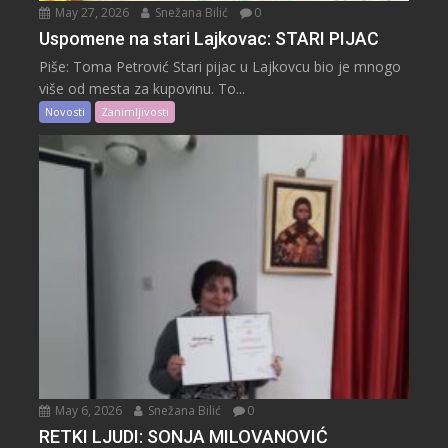
May 27, 2026
Snežana Bilić
0
Uspomene na stari Lajkovac: STARI PIJAC
Piše: Toma Petrović Stari pijac u Lajkovcu bio je mnogo
više od mesta za kupovinu. To...
Novosti
Zanimljivosti
May 6, 2026
Snežana Bilić
0
RETKI LJUDI: SONJA MILOVANOVIĆ