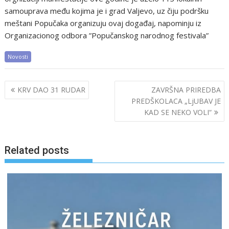
samouprava među kojima je i grad Valjevo, uz čiju podršku
meštani Popučaka organizuju ovaj događaj, napominju iz
Organizacionog odbora ”Popučanskog narodnog festivala”
Novosti
Post
KRV DAO 31 RUDAR
ZAVRŠNA PRIREDBA
navigation
PREDŠKOLACA „LjUBAV JE
KAD SE NEKO VOLI“
Related posts