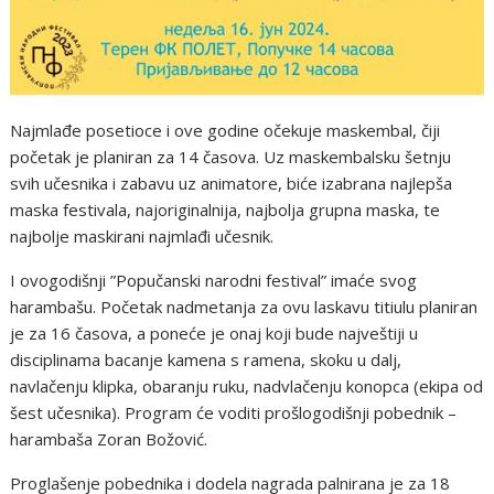
Najmlađe posetioce i ove godine očekuje maskembal, čiji
početak je planiran za 14 časova. Uz maskembalsku šetnju
svih učesnika i zabavu uz animatore, biće izabrana najlepša
maska festivala, najoriginalnija, najbolja grupna maska, te
najbolje maskirani najmlađi učesnik.
I ovogodišnji ”Popučanski narodni festival” imaće svog
harambašu. Početak nadmetanja za ovu laskavu titiulu planiran
je za 16 časova, a poneće je onaj koji bude najveštiji u
disciplinama bacanje kamena s ramena, skoku u dalj,
navlačenju klipka, obaranju ruku, nadvlačenju konopca (ekipa od
šest učesnika). Program će voditi prošlogodišnji pobednik –
harambaša Zoran Božović.
Proglašenje pobednika i dodela nagrada palnirana je za 18