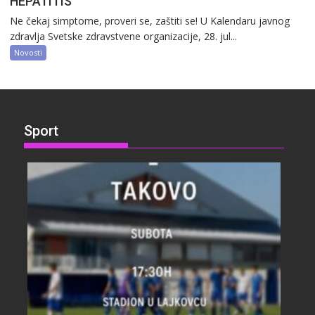
HEPATITIS
Ne čekaj simptome, proveri se, zaštiti se! U Kalendaru javnog
zdravlja Svetske zdravstvene organizacije, 28. jul...
Novosti
Sport