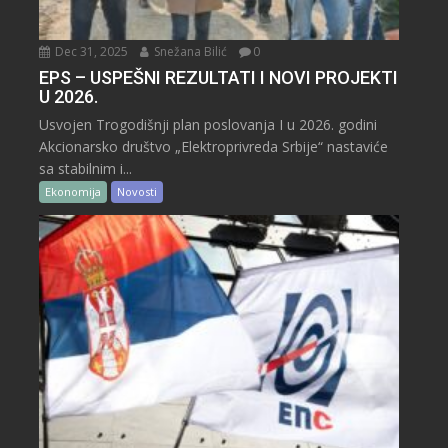
Dec 31, 2025
Snežana Bilić
0
EPS – USPEŠNI REZULTATI I NOVI PROJEKTI
U 2026.
Usvojen Trogodišnji plan poslovanja I u 2026. godini
Akcionarsko društvo „Elektroprivreda Srbije“ nastaviće
sa stabilnim i...
Ekonomija
Novosti