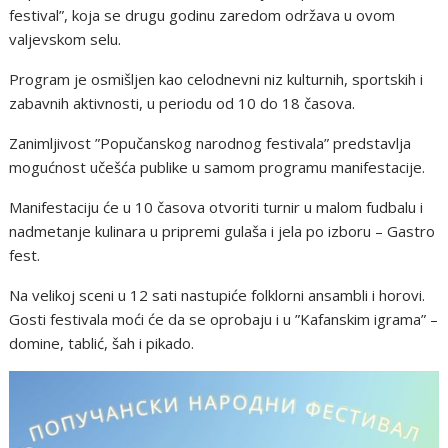
festival”, koja se drugu godinu zaredom održava u ovom
valjevskom selu.
Program je osmišljen kao celodnevni niz kulturnih, sportskih i
zabavnih aktivnosti, u periodu od 10 do 18 časova.
Zanimljivost ”Popučanskog narodnog festivala” predstavlja
mogućnost učešća publike u samom programu manifestacije.
Manifestaciju će u 10 časova otvoriti turnir u malom fudbalu i
nadmetanje kulinara u pripremi gulaša i jela po izboru – Gastro
fest.
Na velikoj sceni u 12 sati nastupiće folklorni ansambli i horovi.
Gosti festivala moći će da se oprobaju i u ”Kafanskim igrama” –
domine, tablić, šah i pikado.