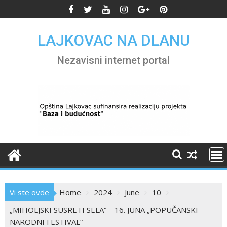
Skip
to
content
LAJKOVAC NA DLANU
Nezavisni internet portal
Vi ste ovde
Home
2024
June
10
„MIHOLJSKI SUSRETI SELA“ – 16. JUNA „POPUČANSKI
NARODNI FESTIVAL“