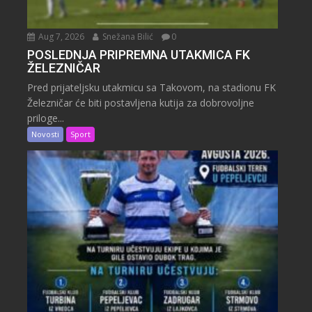
Aug 7, 2026
Snežana Bilić
0
POSLEDNJA PRIPREMNA UTAKMICA FK
ŽELEZNIČAR
Pred prijateljsku utakmicu sa Takovom, na stadionu FK
Železničar će biti postavljena kutija za dobrovoljne
priloge...
Novosti
Sport