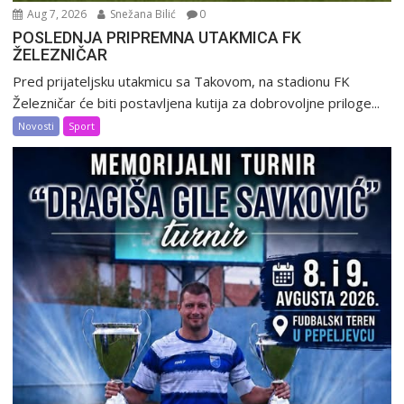
Aug 7, 2026
Snežana Bilić
0
POSLEDNJA PRIPREMNA UTAKMICA FK
ŽELEZNIČAR
Pred prijateljsku utakmicu sa Takovom, na stadionu FK
Železničar će biti postavljena kutija za dobrovoljne priloge...
Novosti
Sport