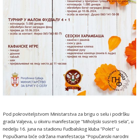
Pod pokroviteljstvom Ministarstva za brigu o selu i podršku
grada Valjeva, u okviru manifestacije ”Miholjski susreti sela”, u
nedelju 16. juna na stadionu Fudbalskog kluba ”Polet” u
Popučkama biće održana manifestacija ”Popučanski narodni