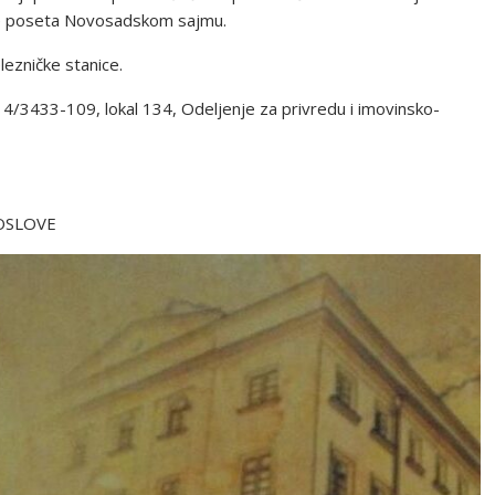
uje poseta Novosadskom sajmu.
lezničke stanice.
14/3433-109, lokal 134, Odeljenje za privredu i imovinsko-
OSLOVE