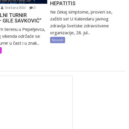
HEPATITIS
Snežana Bilić
0
Ne čekaj simptome, proveri se,
LNI TURNIR
zaštiti se! U Kalendaru javnog
– GILE SAVKOVIĆ”
zdravlja Svetske zdravstvene
m terenu u Pepeljevcu,
organizacije, 28. jul...
 vikenda održaće se
Novosti
rnir u čast i u znak...
t