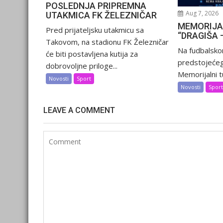
POSLEDNJA PRIPREMNA
Aug 7, 2026
UTAKMICA FK ŽELEZNIČAR
MEMORIJA
Pred prijateljsku utakmicu sa
“DRAGIŠA 
Takovom, na stadionu FK Železničar
Na fudbalsko
će biti postavljena kutija za
predstojećeg
dobrovoljne priloge...
Memorijalni tu
Novosti
Sport
Novosti
Spor
LEAVE A COMMENT