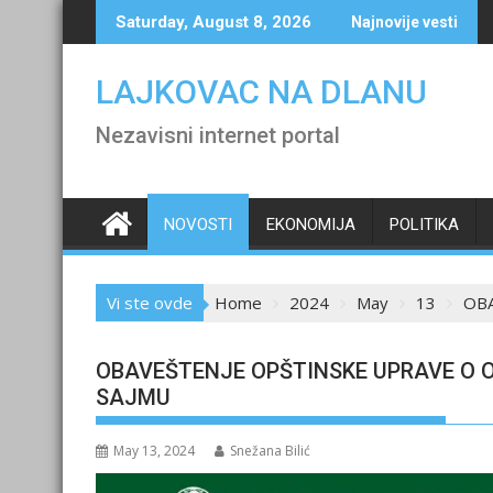
Skip
Saturday, August 8, 2026
Najnovije vesti
to
content
LAJKOVAC NA DLANU
Nezavisni internet portal
NOVOSTI
EKONOMIJA
POLITIKA
Vi ste ovde
Home
2024
May
13
OBA
OBAVEŠTENJE OPŠTINSKE UPRAVE O
SAJMU
May 13, 2024
Snežana Bilić