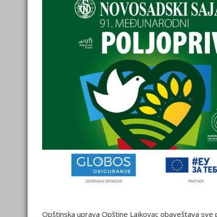
Opštinska uprava Opštine Lajkovac obaveštava sve po