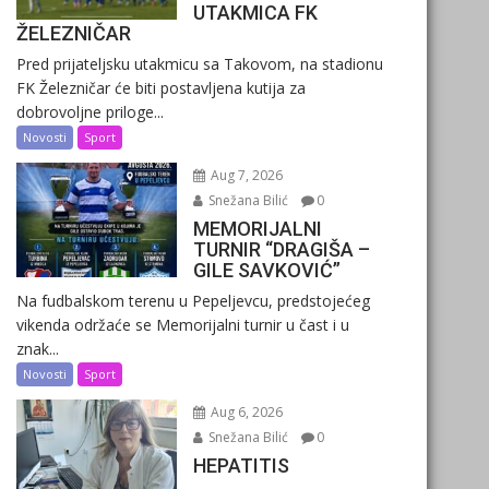
UTAKMICA FK
ŽELEZNIČAR
Pred prijateljsku utakmicu sa Takovom, na stadionu
FK Železničar će biti postavljena kutija za
dobrovoljne priloge...
Novosti
Sport
Aug 7, 2026
Snežana Bilić
0
MEMORIJALNI
TURNIR “DRAGIŠA –
GILE SAVKOVIĆ”
Na fudbalskom terenu u Pepeljevcu, predstojećeg
vikenda održaće se Memorijalni turnir u čast i u
znak...
Novosti
Sport
Aug 6, 2026
Snežana Bilić
0
HEPATITIS