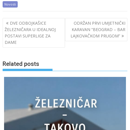
Novosti
Post
DVE ODBOJKAŠICE
ODRŽAN PRVI UMJETNIČKI
navigation
ŽELEZNIČARA U IDEALNOJ
KARAVAN “BEOGRAD – BAR
POSTAVI SUPERLIGE ZA
LAJKOVAČKOM PRUGOM”
DAME
Related posts