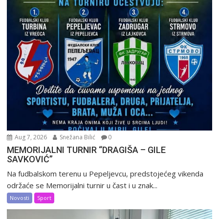
Aug 7, 2026
Snežana Bilić
0
MEMORIJALNI TURNIR “DRAGIŠA – GILE
SAVKOVIĆ”
Na fudbalskom terenu u Pepeljevcu, predstojećeg vikenda
održaće se Memorijalni turnir u čast i u znak...
Novosti
Sport