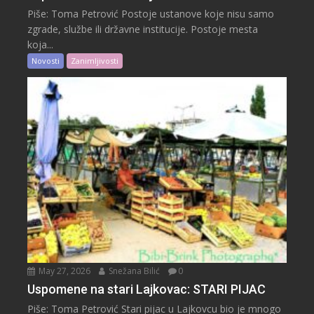
Piše: Toma Petrović Postoje ustanove koje nisu samo
zgrade, službe ili državne institucije. Postoje mesta
koja...
Novosti
Zanimljivosti
May 27, 2026
Snežana Bilić
0
Uspomene na stari Lajkovac: STARI PIJAC
Piše: Toma Petrović Stari pijac u Lajkovcu bio je mnogo