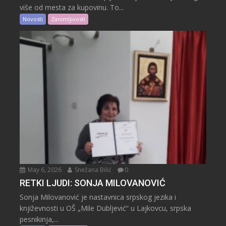
više od mesta za kupovinu. To...
Novosti
Zanimljivosti
May 6, 2026
Snežana Bilić
0
RETKI LJUDI: SONJA MILOVANOVIĆ
Sonja Milovanović je nastavnica srpskog jezika i
književnosti u OŠ „Mile Dubljević“ u Lajkovcu, srpska
pesnikinja,...