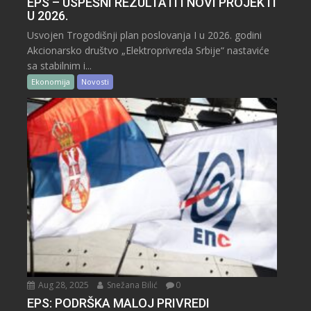
EPS – USPEŠNI REZULTATI I NOVI PROJEKTI
U 2026.
Usvojen Trogodišnji plan poslovanja I u 2026. godini
Akcionarsko društvo „Elektroprivreda Srbije“ nastaviće
sa stabilnim i...
Ekonomija
Novosti
Aug 28, 2025
Snežana Bilić
0
EPS: PODRŠKA MALOJ PRIVREDI