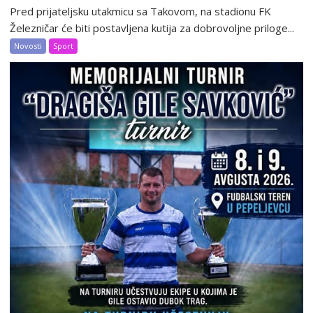
Pred prijateljsku utakmicu sa Takovom, na stadionu FK
Železničar će biti postavljena kutija za dobrovoljne priloge...
Novosti
Sport