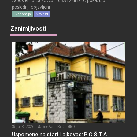
zaposleni u Lajkovcu, 103.912 dinara, pokazuju
poslednji objavljeni...
Ekonomija
Novosti
Zanimljivosti
Jul 3, 2026
Snežana Bilić
0
Uspomene na stari Lajkovac: P O Š T A