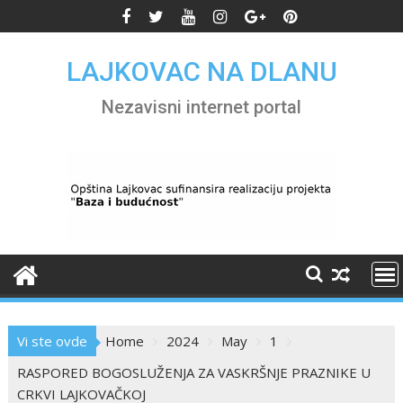
Skip
to
content
LAJKOVAC NA DLANU
Nezavisni internet portal
Vi ste ovde
Home
2024
May
1
RASPORED BOGOSLUŽENJA ZA VASKRŠNJE PRAZNIKE U
CRKVI LAJKOVAČKOJ