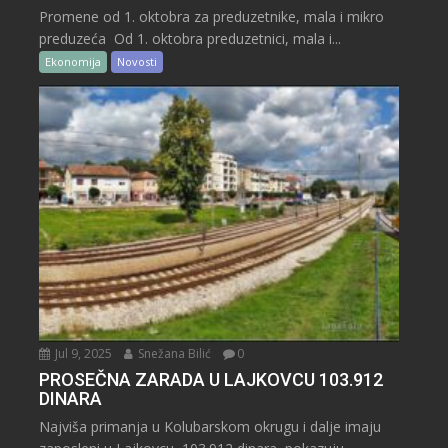
Promene od 1. oktobra za preduzetnike, mala i mikro
preduzeća Od 1. oktobra preduzetnici, mala i...
Ekonomija
Novosti
Jul 9, 2025
Snežana Bilić
0
PROSEČNA ZARADA U LAJKOVCU 103.912
DINARA
Najviša primanja u Kolubarskom okrugu i dalje imaju