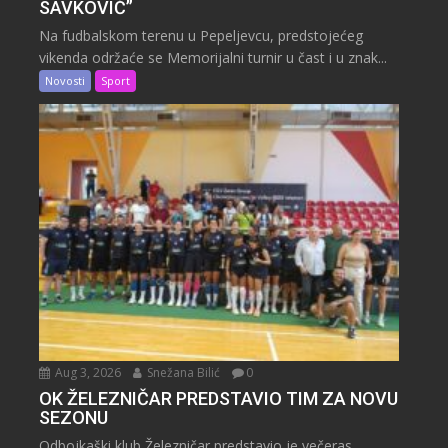
SAVKOVIĆ”
Na fudbalskom terenu u Pepeljevcu, predstojećeg
vikenda održaće se Memorijalni turnir u čast i u znak...
Novosti
Sport
Aug 3, 2026
Snežana Bilić
0
OK ŽELEZNIČAR PREDSTAVIO TIM ZA NOVU
SEZONU
Odbojkaški klub Železničar predstavio je večeras