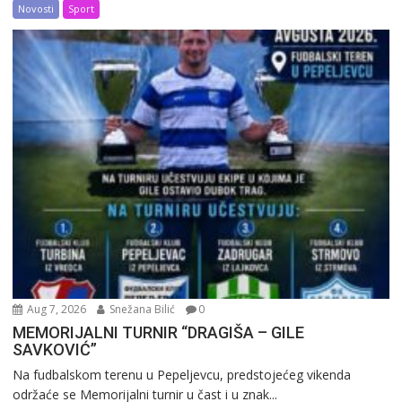
Novosti
Sport
Aug 7, 2026
Snežana Bilić
0
MEMORIJALNI TURNIR “DRAGIŠA – GILE
SAVKOVIĆ”
Na fudbalskom terenu u Pepeljevcu, predstojećeg vikenda
održaće se Memorijalni turnir u čast i u znak...