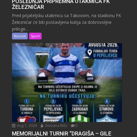
POSLEDNJA PRIPREMNA UTAKMICA FK
ŽELEZNIČAR
Pred prijateljsku utakmicu sa Takovom, na stadionu FK
Železničar će biti postavljena kutija za dobrovoljne
priloge...
Novosti
Sport
Aug 7, 2026
Snežana Bilić
0
MEMORIJALNI TURNIR “DRAGIŠA – GILE