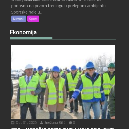
ponosno na prvom treningu u prelepom ambijentu
Sportske hale u...
Novosti
Sport
Ekonomija
Dec 31, 2025
Snežana Bilić
0