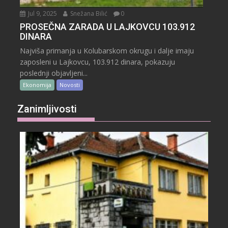
Jul 9, 2025
Snežana Bilić
0
PROSEČNA ZARADA U LAJKOVCU 103.912
DINARA
Najviša primanja u Kolubarskom okrugu i dalje imaju
zaposleni u Lajkovcu, 103.912 dinara, pokazuju
poslednji objavljeni...
Ekonomija
Novosti
Zanimljivosti