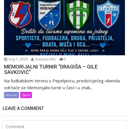
Aug 7, 2026
Snežana Bilić
0
MEMORIJALNI TURNIR “DRAGIŠA – GILE
SAVKOVIĆ”
Na fudbalskom terenu u Pepeljevcu, predstojećeg vikenda
održaće se Memorijalni turnir u čast i u znak...
Novosti
Sport
LEAVE A COMMENT