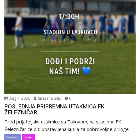
Aug 7, 2026
Snežana Bilić
0
POSLEDNJA PRIPREMNA UTAKMICA FK
ŽELEZNIČAR
Pred prijateljsku utakmicu sa Takovom, na stadionu FK
Železničar će biti postavljena kutija za dobrovoljne priloge...
Novosti
Sport