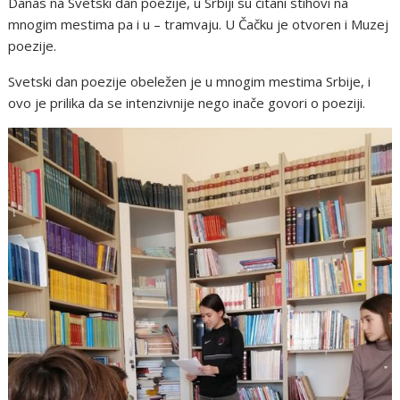
Danas na Svetski dan poezije, u Srbiji su čitani stihovi na
mnogim mestima pa i u – tramvaju. U Čačku je otvoren i Muzej
poezije.
Svetski dan poezije obeležen je u mnogim mestima Srbije, i
ovo je prilika da se intenzivnije nego inače govori o poeziji.