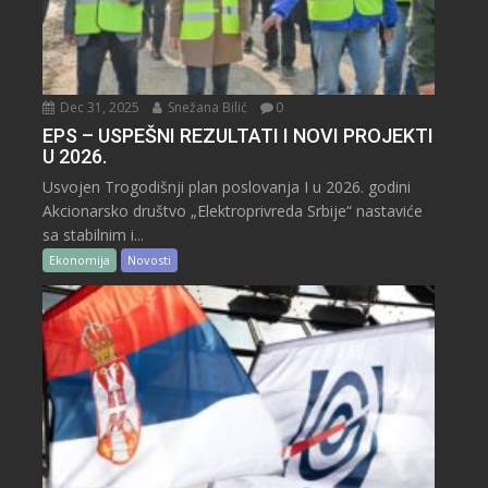
Dec 31, 2025
Snežana Bilić
0
EPS – USPEŠNI REZULTATI I NOVI PROJEKTI
U 2026.
Usvojen Trogodišnji plan poslovanja I u 2026. godini
Akcionarsko društvo „Elektroprivreda Srbije“ nastaviće
sa stabilnim i...
Ekonomija
Novosti