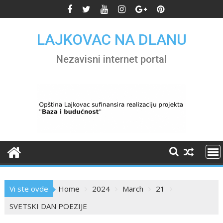
Skip
to
content
LAJKOVAC NA DLANU
Nezavisni internet portal
Vi ste ovde
Home
2024
March
21
SVETSKI DAN POEZIJE