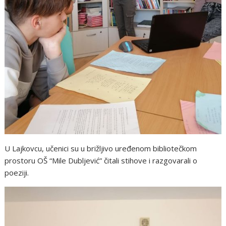
U Lajkovcu, učenici su u brižljivo uređenom bibliotečkom
prostoru OŠ “Mile Dubljević” čitali stihove i razgovarali o
poeziji.