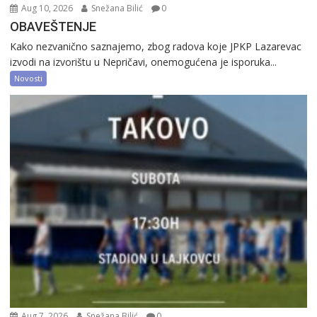
Aug 10, 2026
Snežana Bilić
0
OBAVEŠTENJE
Kako nezvanično saznajemo, zbog radova koje JPKP Lazarevac
izvodi na izvorištu u Nepričavi, onemogućena je isporuka...
Novosti
Aug 7, 2026
Snežana Bilić
0