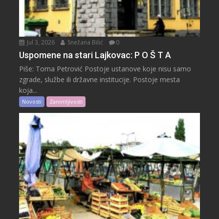
Jul 3, 2026
Snežana Bilić
0
Uspomene na stari Lajkovac: P O Š T A
Piše: Toma Petrović Postoje ustanove koje nisu samo
zgrade, službe ili državne institucije. Postoje mesta
koja...
Novosti
Zanimljivosti