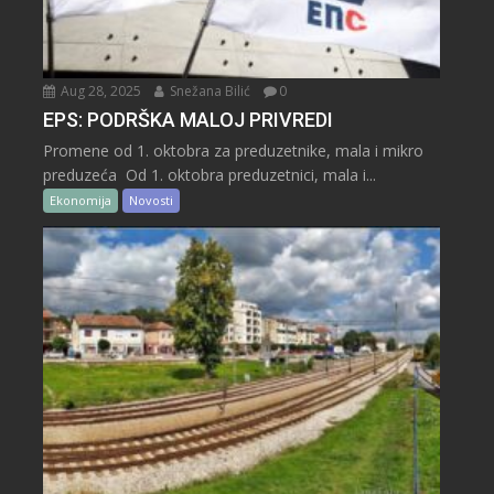
Aug 28, 2025
Snežana Bilić
0
EPS: PODRŠKA MALOJ PRIVREDI
Promene od 1. oktobra za preduzetnike, mala i mikro
preduzeća Od 1. oktobra preduzetnici, mala i...
Ekonomija
Novosti