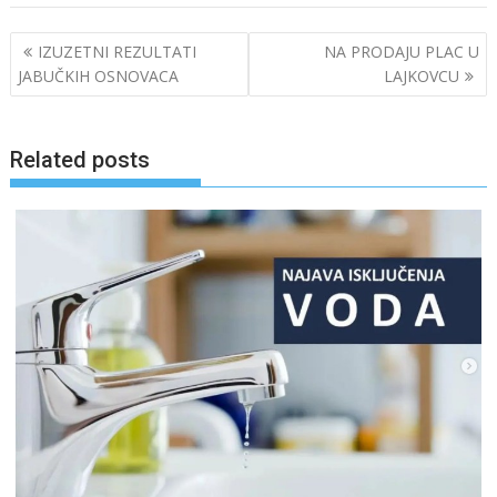
Post
IZUZETNI REZULTATI
NA PRODAJU PLAC U
navigation
JABUČKIH OSNOVACA
LAJKOVCU
Related posts