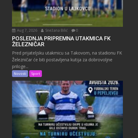
Aug 7, 2026
Snežana Bilić
0
POSLEDNJA PRIPREMNA UTAKMICA FK
ŽELEZNIČAR
Pred prijateljsku utakmicu sa Takovom, na stadionu FK
Železničar će biti postavljena kutija za dobrovoljne
priloge...
Novosti
Sport