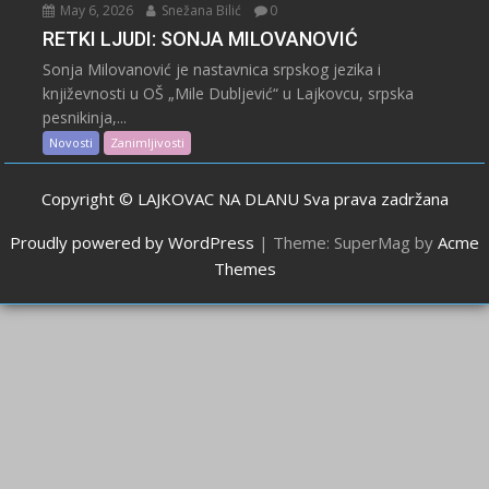
May 6, 2026
Snežana Bilić
0
RETKI LJUDI: SONJA MILOVANOVIĆ
Sonja Milovanović je nastavnica srpskog jezika i
književnosti u OŠ „Mile Dubljević“ u Lajkovcu, srpska
pesnikinja,...
Novosti
Zanimljivosti
Copyright © LAJKOVAC NA DLANU Sva prava zadržana
Proudly powered by WordPress
|
Theme: SuperMag by
Acme
Themes