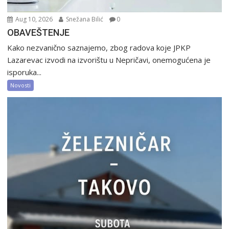
Aug 10, 2026
Snežana Bilić
0
OBAVEŠTENJE
Kako nezvanično saznajemo, zbog radova koje JPKP
Lazarevac izvodi na izvorištu u Nepričavi, onemogućena je
isporuka...
Novosti