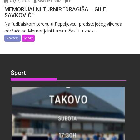
Aug 7, 2026
Snežana Bilić
0
MEMORIJALNI TURNIR “DRAGIŠA – GILE
SAVKOVIĆ”
Na fudbalskom terenu u Pepeljevcu, predstojećeg vikenda
održaće se Memorijalni turnir u čast i u znak...
Novosti
Sport
Sport