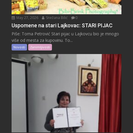
May 27, 2026
Snežana Bilić
0
Uspomene na stari Lajkovac: STARI PIJAC
Piše: Toma Petrović Stari pijac u Lajkovcu bio je mnogo
više od mesta za kupovinu. To...
Novosti
Zanimljivosti