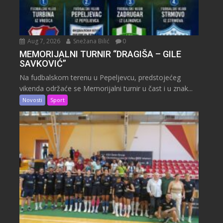
Aug 7, 2026
Snežana Bilić
0
MEMORIJALNI TURNIR “DRAGIŠA – GILE
SAVKOVIĆ”
Na fudbalskom terenu u Pepeljevcu, predstojećeg
vikenda održaće se Memorijalni turnir u čast i u znak...
Novosti
Sport