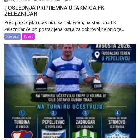
POSLEDNJA PRIPREMNA UTAKMICA FK
ŽELEZNIČAR
Pred prijateljsku utakmicu sa Takovom, na stadionu FK
Železničar će biti postavljena kutija za dobrovoljne priloge...
Novosti
Sport