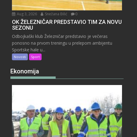
Aug 3, 2026
Snežana Bilić
0
OK ŽELEZNIČAR PREDSTAVIO TIM ZA NOVU
SEZONU
Odbojkaški klub Železničar predstavio je večeras
ponosno na prvom treningu u prelepom ambijentu
Sportske hale u...
Novosti
Sport
Ekonomija