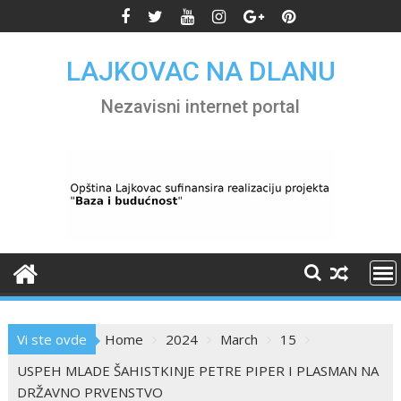
Skip
to
content
LAJKOVAC NA DLANU
Nezavisni internet portal
Vi ste ovde
Home
2024
March
15
USPEH MLADE ŠAHISTKINJE PETRE PIPER I PLASMAN NA
DRŽAVNO PRVENSTVO