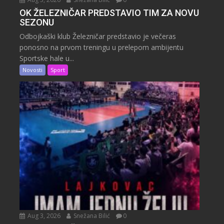
OK ŽELEZNIČAR PREDSTAVIO TIM ZA NOVU
SEZONU
Odbojkaški klub Železničar predstavio je večeras
ponosno na prvom treningu u prelepom ambijentu
Sportske hale u...
Novosti
Sport
Aug 3, 2026
Snežana Bilić
0