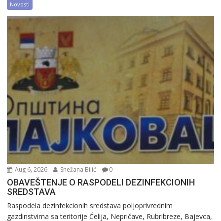
Novosti
Aug 6, 2026
Snežana Bilić
0
OBAVEŠTENJE O RASPODELI DEZINFEKCIONIH
SREDSTAVA
Raspodela dezinfekcionih sredstava poljoprivrednim
gazdinstvima sa teritorije Ćelija, Nepričave, Rubribreze, Bajevca,