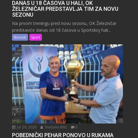
DANAS U 18 ČASOVA U HALI, OK
ŽELEZNIČAR PREDSTAVLJA TIM ZA NOVU
SEZONU
Na prvom treningu pred novu sezonu, OK Železničar
predstaviće danas od 18 časova u Sportskoj hali...
Novosti
Sport
Jul 29, 2026
Snežana Bilić
0
POBEDNIČKI PEHAR PONOVO U RUKAMA