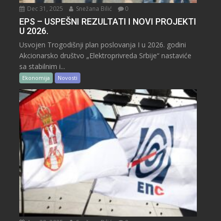
Dec 31, 2025
Snežana Bilić
0
EPS – USPEŠNI REZULTATI I NOVI PROJEKTI
U 2026.
Usvojen Trogodišnji plan poslovanja I u 2026. godini
Akcionarsko društvo „Elektroprivreda Srbije“ nastaviće
sa stabilnim i...
Ekonomija
Novosti