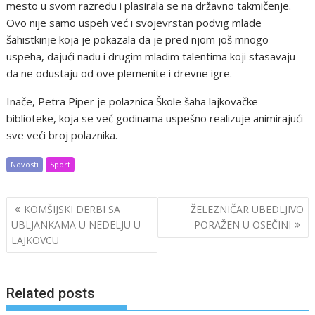
mesto u svom razredu i plasirala se na državno takmičenje.
Ovo nije samo uspeh već i svojevrstan podvig mlade
šahistkinje koja je pokazala da je pred njom još mnogo
uspeha, dajući nadu i drugim mladim talentima koji stasavaju
da ne odustaju od ove plemenite i drevne igre.
Inače, Petra Piper je polaznica Škole šaha lajkovačke
biblioteke, koja se već godinama uspešno realizuje animirajući
sve veći broj polaznika.
Novosti
Sport
Post
KOMŠIJSKI DERBI SA
ŽELEZNIČAR UBEDLJIVO
navigation
UBLJANKAMA U NEDELJU U
PORAŽEN U OSEČINI
LAJKOVCU
Related posts