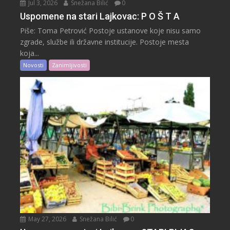
Jul 3, 2026
Snežana Bilić
0
Uspomene na stari Lajkovac: P O Š T A
Piše: Toma Petrović Postoje ustanove koje nisu samo
zgrade, službe ili državne institucije. Postoje mesta
koja...
Novosti
Zanimljivosti
May 27, 2026
Snežana Bilić
0