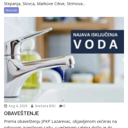
Stepanja, Slovca, Markove Crkve, Strmova...
Novosti
Aug 4, 2026
Snežana Bilić
0
OBAVEŠTENJE
Prema obaveštenju JPKP Lazarevac, objavljenom večeras na
njihovom zvaničnom sajtu, u večernjim satima došlo je do...