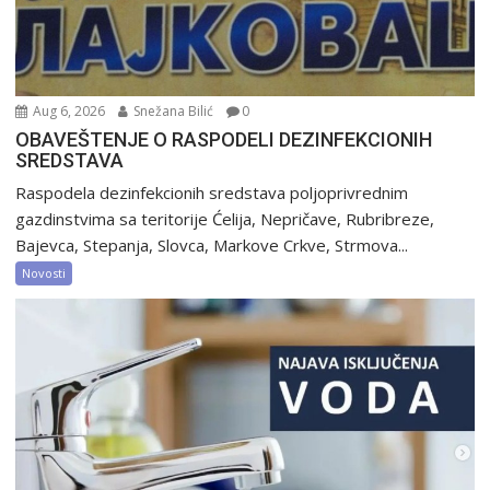
Aug 6, 2026
Snežana Bilić
0
OBAVEŠTENJE O RASPODELI DEZINFEKCIONIH
SREDSTAVA
Raspodela dezinfekcionih sredstava poljoprivrednim
gazdinstvima sa teritorije Ćelija, Nepričave, Rubribreze,
Bajevca, Stepanja, Slovca, Markove Crkve, Strmova...
Novosti