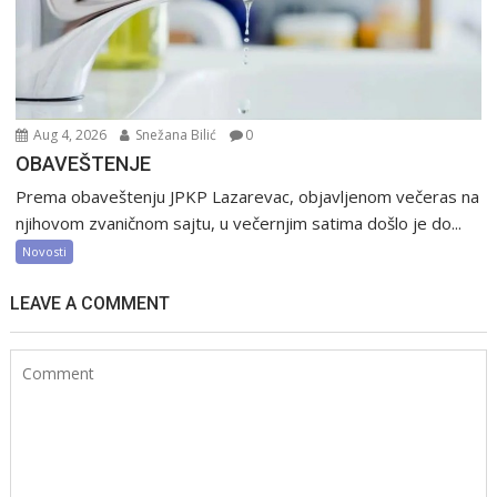
Aug 4, 2026
Snežana Bilić
0
OBAVEŠTENJE
Prema obaveštenju JPKP Lazarevac, objavljenom večeras na
njihovom zvaničnom sajtu, u večernjim satima došlo je do...
Novosti
LEAVE A COMMENT