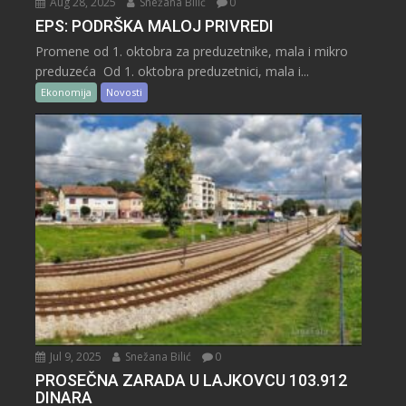
Aug 28, 2025
Snežana Bilić
0
EPS: PODRŠKA MALOJ PRIVREDI
Promene od 1. oktobra za preduzetnike, mala i mikro
preduzeća Od 1. oktobra preduzetnici, mala i...
Ekonomija
Novosti
Jul 9, 2025
Snežana Bilić
0
PROSEČNA ZARADA U LAJKOVCU 103.912
DINARA