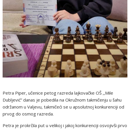
Petra Piper, učenice petog razreda lajkovačke OŠ ,,Mile
Dubljević” danas je pobedila na Okružnom takmičenju u šahu
održanom u Valjevu, takmičeći se u apsolutnoj konkurenciji od
prvog do osmog razreda.
Petra je prokrčila put u velikoj i jakoj konkurenciji osvojivši prvo