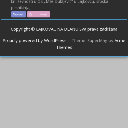
književnosti u OŠ „Mile Dubljević“ u Lajkovcu, srpska
pesnikinja,...
Novosti
Zanimljivosti
Copyright © LAJKOVAC NA DLANU Sva prava zadržana
Proudly powered by WordPress
|
Theme: SuperMag by
Acme
Themes