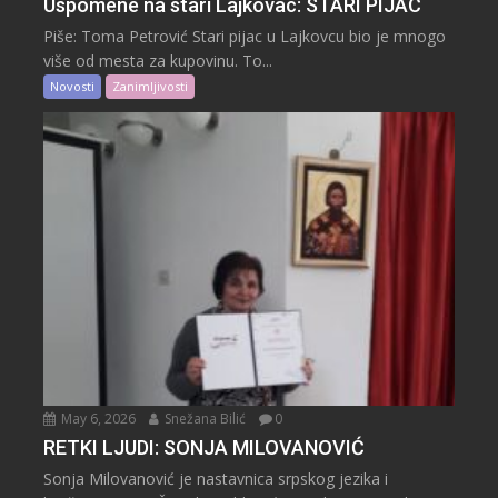
Uspomene na stari Lajkovac: STARI PIJAC
Piše: Toma Petrović Stari pijac u Lajkovcu bio je mnogo
više od mesta za kupovinu. To...
Novosti
Zanimljivosti
May 6, 2026
Snežana Bilić
0
RETKI LJUDI: SONJA MILOVANOVIĆ
Sonja Milovanović je nastavnica srpskog jezika i