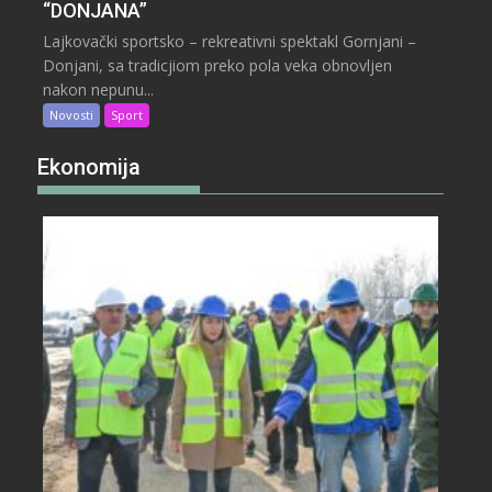
“DONJANA”
Lajkovački sportsko – rekreativni spektakl Gornjani –
Donjani, sa tradicjiom preko pola veka obnovljen
nakon nepunu...
Novosti
Sport
Ekonomija