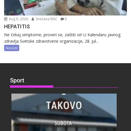
Aug 6, 2026
Snežana Bilić
0
HEPATITIS
Ne čekaj simptome, proveri se, zaštiti se! U Kalendaru javnog
zdravlja Svetske zdravstvene organizacije, 28. jul...
Novosti
Sport