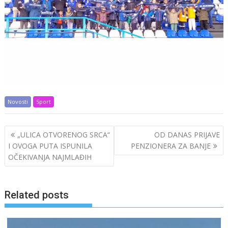
Novosti
Sport
Post
„ULICA OTVORENOG SRCA“
OD DANAS PRIJAVE
navigation
I OVOGA PUTA ISPUNILA
PENZIONERA ZA BANJE
OČEKIVANJA NAJMLAĐIH
Related posts