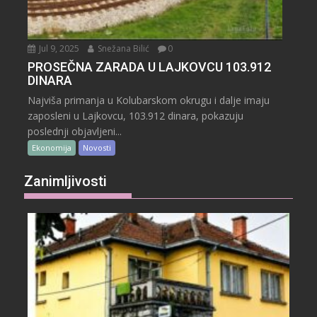
Jul 9, 2025
Snežana Bilić
0
PROSEČNA ZARADA U LAJKOVCU 103.912
DINARA
Najviša primanja u Kolubarskom okrugu i dalje imaju
zaposleni u Lajkovcu, 103.912 dinara, pokazuju
poslednji objavljeni...
Ekonomija
Novosti
Zanimljivosti