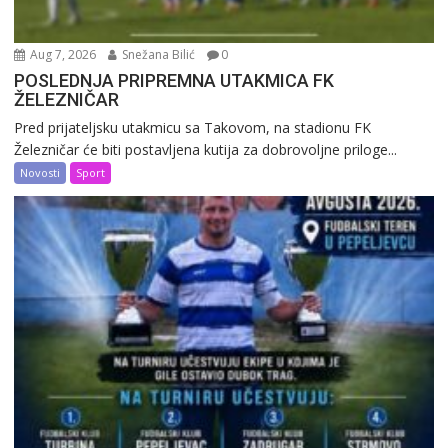
Aug 7, 2026
Snežana Bilić
0
POSLEDNJA PRIPREMNA UTAKMICA FK
ŽELEZNIČAR
Pred prijateljsku utakmicu sa Takovom, na stadionu FK
Železničar će biti postavljena kutija za dobrovoljne priloge...
Novosti
Sport