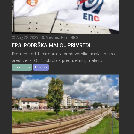
Aug 28, 2025
Snežana Bilić
0
EPS: PODRŠKA MALOJ PRIVREDI
Promene od 1. oktobra za preduzetnike, mala i mikro
preduzeća Od 1. oktobra preduzetnici, mala i...
Ekonomija
Novosti