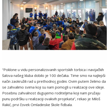
“Poklone u vidu personalizovanih sportskih torbica i navijačkih
šalova našeg kluba dobilo je 100 dečaka. Time smo na najlepši
način zaokružili rad u prethodnoj godini. Ovim putem želimo da
se zahvalimo svima koji su nam pomogli u realizaciji ove ideje.
Posebnu zahvalnost dugujemo roditeljima koji nam pružaju
punu podršku u realizaciji ovakvih projekata”, rekao je Miloš
Rakić, prvi čovek Omladinske škole fidbala.