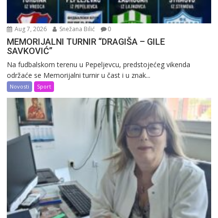
Aug 7, 2026
Snežana Bilić
0
MEMORIJALNI TURNIR “DRAGIŠA – GILE
SAVKOVIĆ”
Na fudbalskom terenu u Pepeljevcu, predstojećeg vikenda
održaće se Memorijalni turnir u čast i u znak...
Novosti
Sport