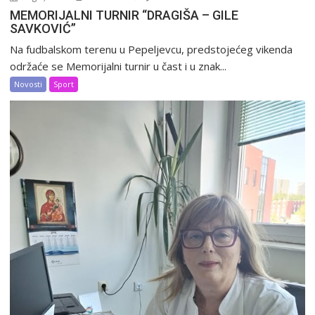
MEMORIJALNI TURNIR “DRAGIŠA – GILE
SAVKOVIĆ”
Na fudbalskom terenu u Pepeljevcu, predstojećeg vikenda
održaće se Memorijalni turnir u čast i u znak...
Novosti
Sport