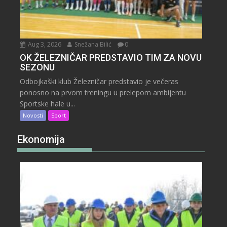
Aug 3, 2026
Snežana Bilić
0
OK ŽELEZNIČAR PREDSTAVIO TIM ZA NOVU
SEZONU
Odbojkaški klub Železničar predstavio je večeras
ponosno na prvom treningu u prelepom ambijentu
Sportske hale u...
Novosti
Sport
Ekonomija