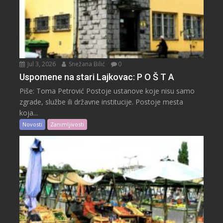
Jul 3, 2026
Snežana Bilić
0
Uspomene na stari Lajkovac: P O Š T A
Piše: Toma Petrović Postoje ustanove koje nisu samo
zgrade, službe ili državne institucije. Postoje mesta
koja...
Novosti
Zanimljivosti