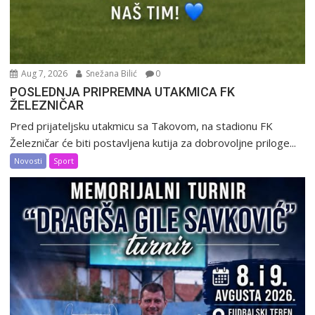
Aug 7, 2026
Snežana Bilić
0
POSLEDNJA PRIPREMNA UTAKMICA FK
ŽELEZNIČAR
Pred prijateljsku utakmicu sa Takovom, na stadionu FK
Železničar će biti postavljena kutija za dobrovoljne priloge...
Novosti
Sport