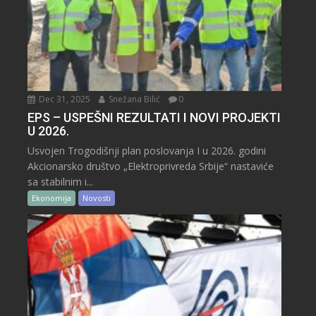
Dec 31, 2025
Snežana Bilić
0
EPS – USPEŠNI REZULTATI I NOVI PROJEKTI
U 2026.
Usvojen Trogodišnji plan poslovanja I u 2026. godini
Akcionarsko društvo „Elektroprivreda Srbije“ nastaviće
sa stabilnim i...
Ekonomija
Novosti