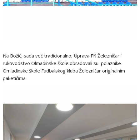
Na Božić, sada već tradicionalno, Uprava FK Železničar i
rukovodstvo Olmadinske škole obradovali su polaznike
Omladinske škole Fudbalskog kluba Železničar originalnim
paketićima.