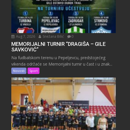
Aug 7, 2026
Snežana Bilić
0
MEMORIJALNI TURNIR “DRAGIŠA – GILE
SAVKOVIĆ”
Na fudbalskom terenu u Pepeljevcu, predstojećeg
vikenda održaće se Memorijalni turnir u čast i u znak...
Novosti
Sport