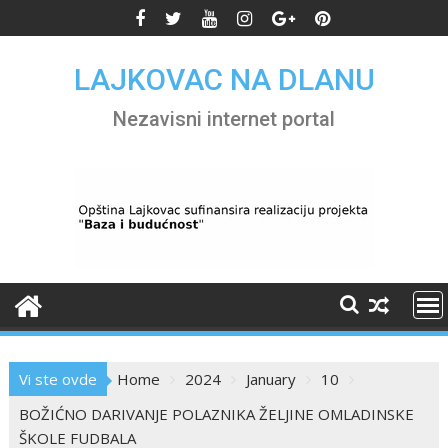
Skip
to
content
LAJKOVAC NA DLANU
Nezavisni internet portal
Vi ste ovde
Home
2024
January
10
BOŽIĆNO DARIVANJE POLAZNIKA ŽELJINE OMLADINSKE
ŠKOLE FUDBALA