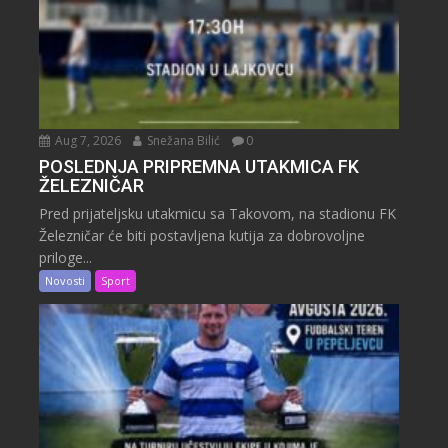
Aug 7, 2026
Snežana Bilić
0
POSLEDNJA PRIPREMNA UTAKMICA FK
ŽELEZNIČAR
Pred prijateljsku utakmicu sa Takovom, na stadionu FK
Železničar će biti postavljena kutija za dobrovoljne
priloge...
Novosti
Sport